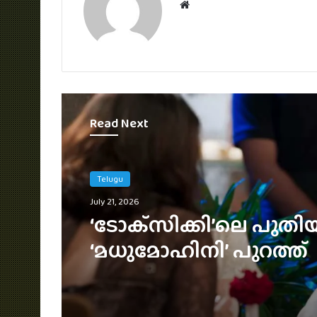
Website
Read Next
Telugu
July 12, 2026
100 കോടി ക്ലബിലെത്ത
സാമന്ത ചിത്രം ‘മാ ഇന്‍
ബംഗാരം’