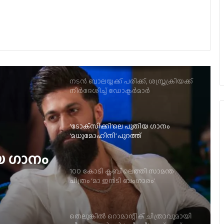
ദേവരകൊണ്ടയുടെ വില്ലനായി
എത്തുന്നു
നടന്‍ ബാലയ്യക്ക് പരിക്ക്, ശസ്ത്രക്രിയക്ക്
നിര്‍ദേശിച്ച് ഡോക്ടര്‍മാര്‍
‘ടോക്‌സിക്കി’ലെ പുതിയ ഗാനം
‘മധുമോഹിനി’ പുറത്ത്
100 കോടി ക്ലബിലെത്തി സാമന്ത
ചിത്രം ‘മാ ഇന്‍ടി ബംഗാരം’
ി
തെലുങ്കിൽ റൊമാന്റിക് ചിത്രാവുമായി
ടി
വീണ്ടും ദുൽഖർ, ‘ശ്രീ ശ്രീ’ ഫസ്റ്റ്ലുക്ക്
പുറത്ത്
‘വിശ്വനാഥ് ആൻഡ് സൺസ്’ ഒരു