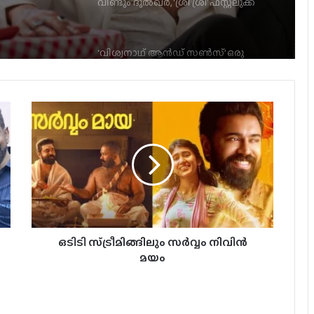
പ്രോപ്പർ കുടുംബ ചിത്രം: നാഗ വംശി
വിമർശനങ്ങൾ ഏറ്റില്ല, കളക്ഷൻ 400
കോടി; രാം ചരൺ ചിത്രം ‘പെദ്ധി’ ഇനി
OTT യിലേക്ക്
കൊച്ചിയില്‍ ആവേശം നിറച്ച്
‘നാഗബന്ധം’ കേരള പ്രമോഷന്‍ ഇവന്റ്
ടോക്‌സിക് റിലീസ് തീയതി പുറത്ത്
400 കോടി ആഗോള ഗ്രോസ്സുമായി
ഒടിടി സ്ട്രീമിങ്ങിലും സർവ്വം നിവിൻ
‘പെദ്ധി’; തെന്നിന്ത്യന്‍
റെക്കോര്‍ഡുമായി രാം ചരണ്‍-ബുചി
മയം
ബാബു സന
‘മമ്മി’യിലെ ഇംഹോടേപ്പായി
വിസ്മയിപ്പിച്ച താരം വിജയ്