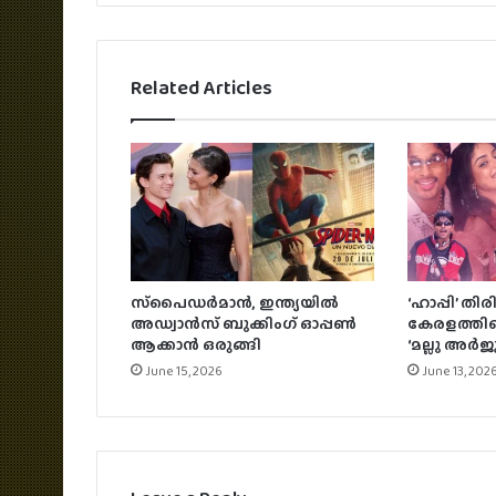
Related Articles
സ്‌പൈഡർമാൻ, ഇന്ത്യയിൽ
‘ഹാപ്പി’ തിര
അഡ്വാൻസ് ബുക്കിംഗ് ഓപ്പൺ
കേരളത്തില
ആക്കാൻ ഒരുങ്ങി
‘മല്ലു അർ
June 15, 2026
June 13, 202