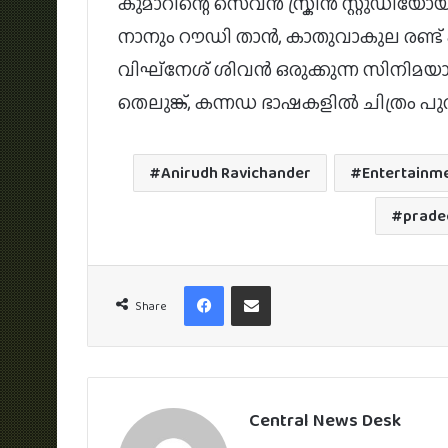
കുമാറിന്റെ സെവൻ സ്ക്രീൻ സ്റ്റുഡിയോയു
നാനും റൗഡി താൻ, കാതുവാകുല രണ്ട
വിഘ്‌നേശ് ശിവൻ ഒരുക്കുന്ന സിനിമയ
തെലുങ്ക്, കന്നഡ ഭാഷകളിൽ ചിത്രം പുറ
Anirudh Ravichander
Entertainm
prade
Facebook
Share via Email
Share
Central News Desk