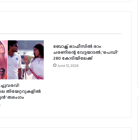
ദേവരകൊണ്ടയുടെ വില്ലനായി
എത്തുന്നു
നടന്‍ ബാലയ്യക്ക് പരിക്ക്, ശസ്ത്രക്രിയക്ക്
നിര്‍ദേശിച്ച് ഡോക്ടര്‍മാര്‍
ബോക്സ് ഓഫീസിൽ രാം
‘ടോക്‌സിക്കി’ലെ പുതിയ ഗാനം
ചരണിന്റെ വേട്ടയാടൽ; ‘പെഡി’
‘മധുമോഹിനി’ പുറത്ത്
280 കോടിയിലേക്ക്
June 12, 2026
100 കോടി ക്ലബിലെത്തി സാമന്ത
ചിത്രം ‘മാ ഇന്‍ടി ബംഗാരം’
ിച്ചുവരവ്!
െ തിയേറ്ററുകളിൽ
ജുൻ’ തരംഗം
തെലുങ്കിൽ റൊമാന്റിക് ചിത്രാവുമായി
6
വീണ്ടും ദുൽഖർ, ‘ശ്രീ ശ്രീ’ ഫസ്റ്റ്ലുക്ക്
പുറത്ത്
‘വിശ്വനാഥ് ആൻഡ് സൺസ്’ ഒരു
പ്രോപ്പർ കുടുംബ ചിത്രം: നാഗ വംശി