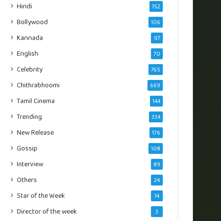
Hindi
152
Bollywood
106
Kannada
97
English
70
Celebrity
765
Chithrabhoomi
669
Tamil Cinema
144
Trending
334
New Release
176
Gossip
108
Interview
89
Others
24
Star of the Week
14
Director of the week
3