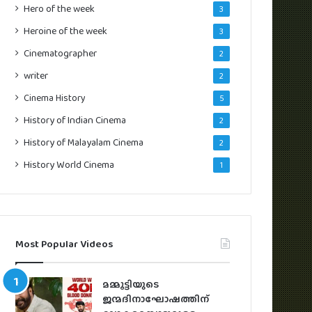
Hero of the week
3
Heroine of the week
3
Cinematographer
2
writer
2
Cinema History
5
History of Indian Cinema
2
History of Malayalam Cinema
2
History World Cinema
1
Most Popular Videos
മമ്മൂട്ടിയുടെ
ജന്മദിനാഘോഷത്തിന്