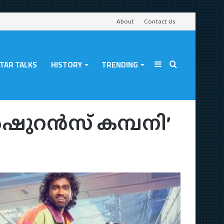
About
Contact Us
TAR TALKS
HISTORY
TRENDING
Sidebar
Search
്പനി’
 ഇൻഷുറൻസ് കമ്പനി’
for