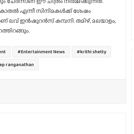
ം ചേർന്നാണ് ഈ ചിത്രം നിർമ്മിക്കുന്നത്.
് കാതൽ എന്നീ സിനിമകൾക്ക് ശേഷം
ാണ് ലവ് ഇൻഷുറൻസ് കമ്പനി. തമിഴ്, മലയാളം,
വിമർശനങ്ങൾ ഏറ്റില്ല, കളക്ഷൻ 400
ത്തിറങ്ങും.
കോടി; രാം ചരൺ ചിത്രം ‘പെദ്ധി’ ഇനി
OTT യിലേക്ക്
ent
Entertainment News
krithi shetty
കൊച്ചിയില്‍ ആവേശം നിറച്ച്
‘നാഗബന്ധം’ കേരള പ്രമോഷന്‍ ഇവന്റ്
ep ranganathan
ടോക്‌സിക് റിലീസ് തീയതി പുറത്ത്
400 കോടി ആഗോള ഗ്രോസ്സുമായി
‘പെദ്ധി’; തെന്നിന്ത്യന്‍
റെക്കോര്‍ഡുമായി രാം ചരണ്‍-ബുചി
ബാബു സന
‘മമ്മി’യിലെ ഇംഹോടേപ്പായി
വിസ്മയിപ്പിച്ച താരം വിജയ്