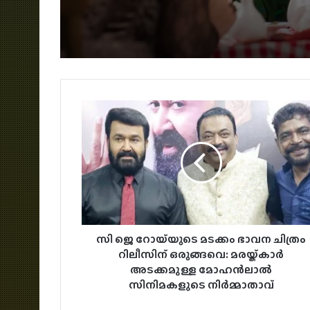
സി ജെ റോയ്‌യുടെ മടക്കം ഭാവന ചിത്രം
റിലീസിന് ഒരുങ്ങവെ: മരയ്ക്കാർ
അടക്കമുള്ള മോഹൻലാൽ
സിനിമകളുടെ നിർമ്മാതാവ്