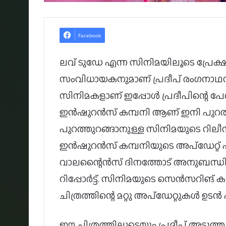
Facebook
ലവ് ടുഡേ എന്ന സിനിമയിലൂടെ പ്രേക്ഷക
സംവിധായകനുമാണ് പ്രദീപ് രംഗനാഥൻ. 
സിനിമകളാണ് ഇപ്പോൾ പ്രദീപിന്റെ പേരി
ഇൻഷുറൻസ് കമ്പനി ആണ് ഇനി പുറത്തി
പുറത്തുറങ്ങാനുള്ള സിനിമയുടെ റിലീസ് 
ഇൻഷുറൻസ് കമ്പനിയുടെ അപ്ഡേറ്റ് പു
വാലന്റൈൻസ് ദിനത്തോട് അനുബന്ധിച്ച
റിപ്പോർട്ട്. സിനിമയുടെ സെൻസറിങ് ക
ചിത്രത്തിന്റെ മറ്റു അപ്‌ഡേറ്റുകൾ ഉട
ഈ ചിത്രത്തിലൂടെയും പ്രദീപ് അടുത്ത 