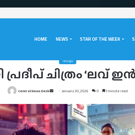
HOME
NEWS
STAR OF THE WEEK
S
ome
/
News
/
Telugu
/
റിലീസ് ഡേറ്റുമായി പ്രദീപ് ചിത്രം ‘ലവ് ഇൻഷുറൻസ് കമ
Telugu
ി പ്രദീപ് ചിത്രം ‘ലവ്
Send
Central News Desk
January 30, 2026
0
1 minute read
an
email