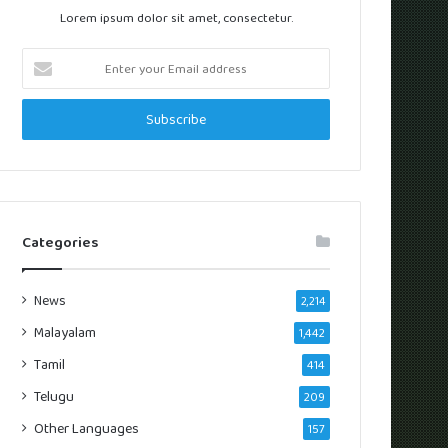
Lorem ipsum dolor sit amet, consectetur.
Enter
your
Email
address
Categories
News
2,214
Malayalam
1,442
Tamil
414
Telugu
209
Other Languages
157