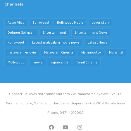
Channels
Actor Vijay
Bollywood
Bollywood Movie
cover story
Dulquer Salmaan
Entertainment
Entertainment News
Kollywood
Latest malayalam movie news
Latest News
malayalam-movie
Malayalam Cinema
Mammootty
Mohanlal
Mollywood
movie
rajinikanth
Tamil Cinema
Contact Us: www.chithrabhoomi.com C/f Panachi Malayalam Pvt. Ltd.
Niranjan Square, Manacaud, Thiruvananthapuram - 695009, Kerala, India
Phone: 0471 4010000
Facebook
YouTube
Instagram