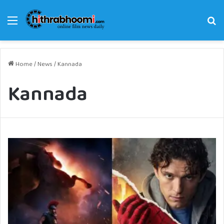
Menu
Se
fo
Home
/
News
/
Kannada
Kannada