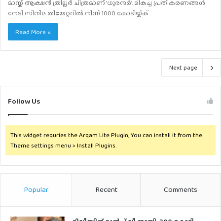
മാസ്സ് ആക്ഷൻ ത്രില്ലർ ചിത്രമാണ് ‘ധുരന്ദർ’. മികച്ച പ്രതികരണങ്ങൾ
നേടി സിനിമ തിയേറ്ററിൽ നിന്ന് 1000 കോടിയ്ക്ക്…
Read More »
Next page
Follow Us
This widget requries the Arqam Lite Plugin, You can install it from the
Theme settings menu > Install Plugins.
Popular
Recent
Comments