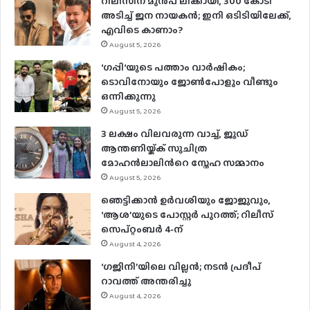
റിലീസിന് മുൻപ് ലീക്കായി, 300 കോടി
അടിച്ച് ജന നായകൻ; ഇനി ഒടിടിയിലേക്ക്,
എവിടെ കാണാം?
August 5, 2026
‘ഗപ്പി‘യുടെ പത്താം വാർഷികം;
ടൊവിനോയും ജോൺപോളും വീണ്ടും
ഒന്നിക്കുന്നു
August 5, 2026
3 ലക്ഷം വിലവരുന്ന വാച്ച്, ജൂഡ്
ആന്തണിയ്ക്ക് സുചിത്ര
മോഹൻലാലിൻറെ സ്നേഹ സമ്മാനം
August 5, 2026
ഞെട്ടിക്കാൻ ഉർവശിയും ജോജുവും,
‘ആശ’യുടെ പോസ്റ്റർ പുറത്ത്; റിലീസ്
സെപ്റ്റംബർ 4-ന്
August 4, 2026
‘ഗജിനി’യിലെ വില്ലൻ; നടൻ പ്രദീപ്
റാവത്ത് അന്തരിച്ചു
August 4, 2026