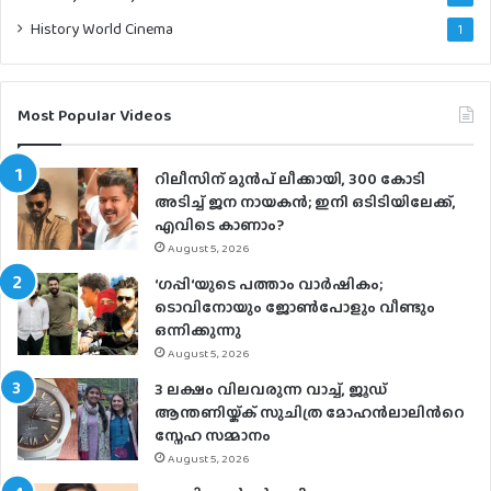
History World Cinema
1
Most Popular Videos
റിലീസിന് മുൻപ് ലീക്കായി, 300 കോടി
അടിച്ച് ജന നായകൻ; ഇനി ഒടിടിയിലേക്ക്,
എവിടെ കാണാം?
August 5, 2026
‘ഗപ്പി‘യുടെ പത്താം വാർഷികം;
ടൊവിനോയും ജോൺപോളും വീണ്ടും
ഒന്നിക്കുന്നു
August 5, 2026
3 ലക്ഷം വിലവരുന്ന വാച്ച്, ജൂഡ്
ആന്തണിയ്ക്ക് സുചിത്ര മോഹൻലാലിൻറെ
സ്നേഹ സമ്മാനം
August 5, 2026