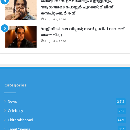
ഞെട്ടിക്കാൻ ഉർവശിയും ജോജുവും,
‘ആശ’യുടെ പോസ്റ്റർ പുറത്ത്; റിലീസ്
സെപ്റ്റംബർ 4-ന്
August 4, 2026
‘ഗജിനി’യിലെ വില്ലൻ; നടൻ പ്രദീപ് റാവത്ത്
അന്തരിച്ചു
August 4, 2026
Categories
News
2,212
Celebrity
764
Chithrabhoomi
669
Tamil Cinema
144