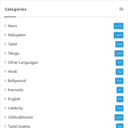
Categories
News
2,212
Malayalam
1,441
Tamil
414
Telugu
209
Other Languages
157
Hindi
152
Bollywood
106
Kannada
97
English
70
Celebrity
764
Chithrabhoomi
669
Tamil Cinema
144