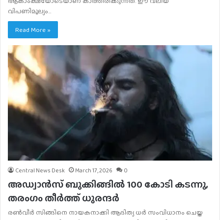
ആകാംക്ഷയോടെയാണ് കാത്തിരിക്കുന്നത്. ഈ വലിയ
വിപണിമൂല്യം…
Read More »
Central News Desk
March 17, 2026
0
അഡ്വാൻസ് ബുക്കിങ്ങിൽ 100 കോടി കടന്നു,
തരംഗം തീർത്ത് ധുരന്ദർ
രൺവീർ സിങ്ങിനെ നായകനാക്കി ആദിത്യ ധർ സംവിധാനം ചെയ്ത