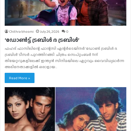
Chithra bhoomi
July 26, 2026
0
‘ഡോൺട്ട് ട്രബിൾ ദ ട്രബിൾ’
ഫഹദ് ഫാസിലിന്റെ ഫാന്റസി എന്റർടെയിനർ ‘ഡോണ്ട് ട്രബിൾ ദ
ട്രബിൾ’ ടീസർ പുറത്തിറങ്ങി: ചിത്രം സെപ്റ്റംബർ 11ന്
തിയേറ്ററുകളിലേക്ക് ഇന്ത്യൻ സിനിമയിലെ ഏറ്റവും വൈവിധ്യമാർന്ന
അഭിനേതാക്കളിൽ ഒരാളായ…
Read More »