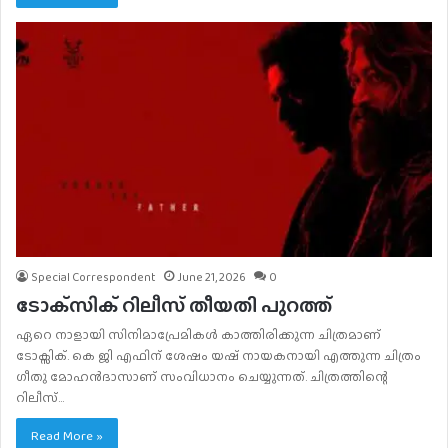
Special Correspondent
June 21, 2026
0
ടോക്‌സിക് റിലീസ് തീയതി പുറത്ത്
ഏറെ നാളായി സിനിമാപ്രേമികൾ കാത്തിരിക്കുന്ന ചിത്രമാണ്
ടോക്സിക്. കെ ജി എഫിന് ശേഷം യഷ് നായകനായി എത്തുന്ന ചിത്രം
ഗീതു മോഹൻദാസാണ് സംവിധാനം ചെയ്യുന്നത്. ചിത്രത്തിന്റെ
റിലീസ്…
Read More »