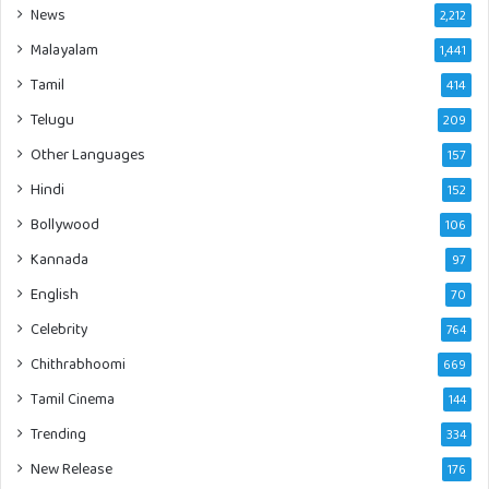
News
2,212
Malayalam
1,441
Tamil
414
Telugu
209
Other Languages
157
Hindi
152
Bollywood
106
Kannada
97
English
70
Celebrity
764
Chithrabhoomi
669
Tamil Cinema
144
Trending
334
New Release
176