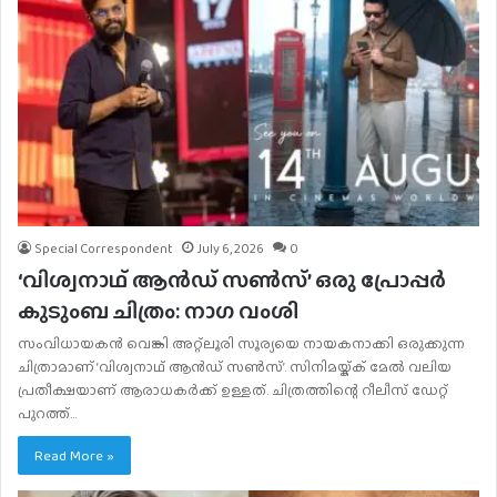
Special Correspondent
July 6, 2026
0
‘വിശ്വനാഥ് ആൻഡ് സൺസ്’ ഒരു പ്രോപ്പർ
കുടുംബ ചിത്രം: നാഗ വംശി
സംവിധായകൻ വെങ്കി അറ്റ്‌ലൂരി സൂര്യയെ നായകനാക്കി ഒരുക്കുന്ന
ചിത്രാമാണ് ‘വിശ്വനാഥ് ആൻഡ് സൺസ്’. സിനിമയ്ക്ക് മേൽ വലിയ
പ്രതീക്ഷയാണ് ആരാധകർക്ക് ഉള്ളത്. ചിത്രത്തിന്റെ റീലീസ് ഡേറ്റ്
പുറത്ത്…
Read More »