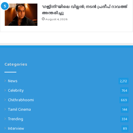
‘ഗജിനി’യിലെ വില്ലൻ; നടൻ പ്രദീപ് റാവത്ത്
അന്തരിച്ചു
August 4, 2026
Categories
News
2,212
Celebrity
764
Chithrabhoomi
669
Tamil Cinema
144
Trending
334
Interview
89