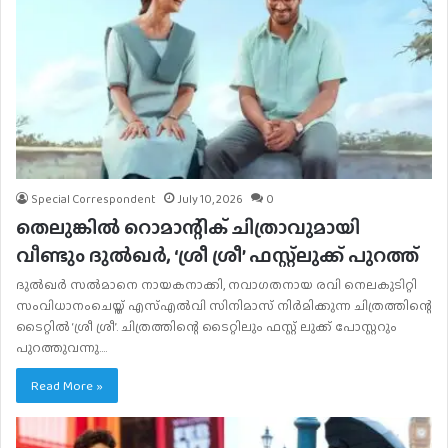
Special Correspondent
July 10, 2026
0
തെലുങ്കിൽ റൊമാന്റിക് ചിത്രാവുമായി
വീണ്ടും ദുൽഖർ, ‘ശ്രീ ശ്രീ’ ഫസ്റ്റ്ലുക്ക് പുറത്ത്
ദുൽഖർ സൽമാനെ നായകനാക്കി, നവാഗതനായ രവി നെലകുടിറ്റി
സംവിധാനംചെയ്ത് എസ്എൽവി സിനിമാസ് നിർമിക്കുന്ന ചിത്രത്തിന്റെ
ടൈറ്റിൽ ‘ശ്രീ ശ്രീ’. ചിത്രത്തിന്റെ ടൈറ്റിലും ഫസ്റ്റ് ലുക്ക് പോസ്റ്ററും
പുറത്തുവന്നു.…
Read More »