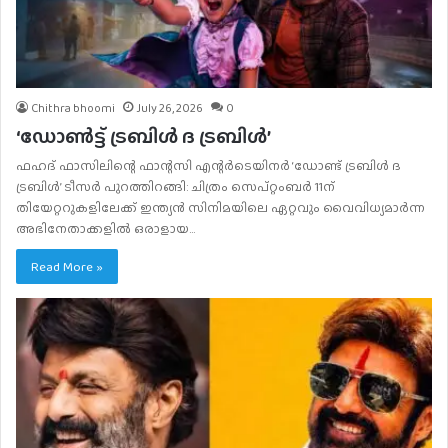
Chithra bhoomi
July 26, 2026
0
‘ഡോൺട്ട് ട്രബിൾ ദ ട്രബിൾ’
ഫഹദ് ഫാസിലിന്റെ ഫാന്റസി എന്റർടെയിനർ ‘ഡോണ്ട് ട്രബിൾ ദ
ട്രബിൾ’ ടീസർ പുറത്തിറങ്ങി: ചിത്രം സെപ്റ്റംബർ 11ന്
തിയേറ്ററുകളിലേക്ക് ഇന്ത്യൻ സിനിമയിലെ ഏറ്റവും വൈവിധ്യമാർന്ന
അഭിനേതാക്കളിൽ ഒരാളായ…
Read More »