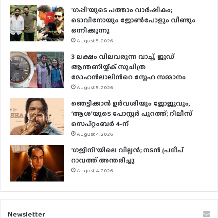
‘ഗപ്പി‘യുടെ പത്താം വാർഷികം;
ടൊവിനോയും ജോൺപോളും വീണ്ടും
ഒന്നിക്കുന്നു
August 5, 2026
3 ലക്ഷം വിലവരുന്ന വാച്ച്, ജൂഡ്
ആന്തണിയ്ക്ക് സുചിത്ര
മോഹൻലാലിൻറെ സ്നേഹ സമ്മാനം
August 5, 2026
ഞെട്ടിക്കാൻ ഉർവശിയും ജോജുവും,
‘ആശ’യുടെ പോസ്റ്റർ പുറത്ത്; റിലീസ്
സെപ്റ്റംബർ 4-ന്
August 4, 2026
‘ഗജിനി’യിലെ വില്ലൻ; നടൻ പ്രദീപ്
റാവത്ത് അന്തരിച്ചു
August 4, 2026
Newsletter