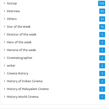
Gossip
108
Interview
89
Others
24
Star of the Week
14
Director of the week
3
Hero of the week
3
Heroine of the week
3
Cinematographer
2
writer
2
Cinema History
5
History of Indian Cinema
2
History of Malayalam Cinema
2
History World Cinema
1