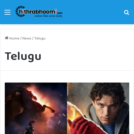
Menu
Se
fo
Home
/
News
/
Telugu
Telugu