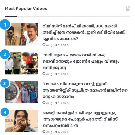
Most Popular Videos
റിലീസിന് മുൻപ് ലീക്കായി, 300 കോടി
അടിച്ച് ജന നായകൻ; ഇനി ഒടിടിയിലേക്ക്,
എവിടെ കാണാം?
August 5, 2026
‘ഗപ്പി‘യുടെ പത്താം വാർഷികം;
ടൊവിനോയും ജോൺപോളും വീണ്ടും
ഒന്നിക്കുന്നു
August 5, 2026
3 ലക്ഷം വിലവരുന്ന വാച്ച്, ജൂഡ്
ആന്തണിയ്ക്ക് സുചിത്ര മോഹൻലാലിൻറെ
സ്നേഹ സമ്മാനം
August 5, 2026
ഞെട്ടിക്കാൻ ഉർവശിയും ജോജുവും,
‘ആശ’യുടെ പോസ്റ്റർ പുറത്ത്; റിലീസ്
സെപ്റ്റംബർ 4-ന്
August 4, 2026