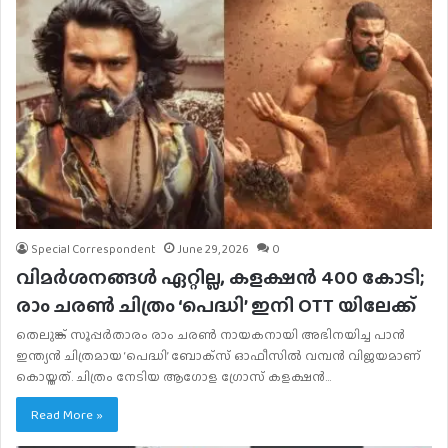
Special Correspondent
June 29, 2026
0
വിമർശനങ്ങൾ ഏറ്റില്ല, കളക്ഷൻ 400 കോടി;
രാം ചരൺ ചിത്രം ‘പെദ്ധി’ ഇനി OTT യിലേക്ക്
തെലുങ്ക് സൂപ്പര്‍താരം രാം ചരണ്‍ നായകനായി അഭിനയിച്ച പാന്‍
ഇന്ത്യന്‍ ചിത്രമായ ‘പെദ്ധി’ ബോക്‌സ് ഓഫീസില്‍ വമ്പൻ വിജയമാണ്
കൊയ്തത്. ചിത്രം നേടിയ ആഗോള ഗ്രോസ് കളക്ഷന്‍…
Read More »