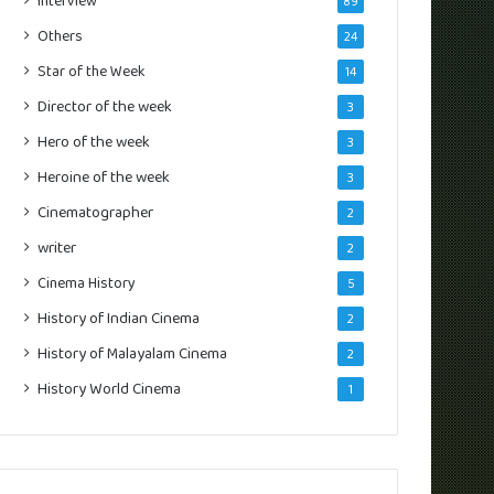
Interview
89
Others
24
Star of the Week
14
Director of the week
3
Hero of the week
3
Heroine of the week
3
Cinematographer
2
writer
2
Cinema History
5
History of Indian Cinema
2
History of Malayalam Cinema
2
History World Cinema
1