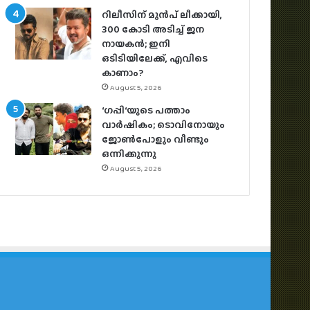
റിലീസിന് മുൻപ് ലീക്കായി,
300 കോടി അടിച്ച് ജന
നായകൻ; ഇനി
ഒടിടിയിലേക്ക്, എവിടെ
കാണാം?
August 5, 2026
‘ഗപ്പി‘യുടെ പത്താം
വാർഷികം; ടൊവിനോയും
ജോൺപോളും വീണ്ടും
ഒന്നിക്കുന്നു
August 5, 2026