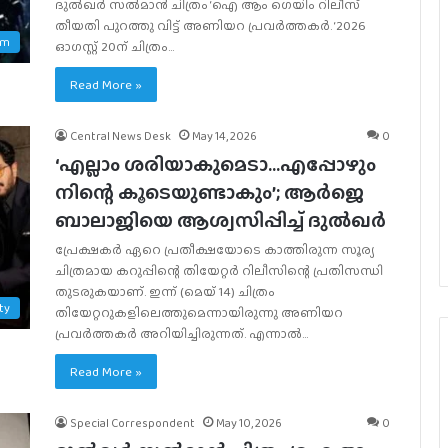
ദുല്‍ഖര്‍ സല്‍മാന്‍ ചിത്രം ‘ഐ ആം ഗെയിം റിലീസ്
തീയതി പുറത്തു വിട്ട് അണിയറ പ്രവര്‍ത്തകര്‍. ‘2026
am
ഓഗസ്റ്റ് 20ന് ചിത്രം…
Read More »
Central News Desk
May 14, 2026
0
‘എല്ലാം ശരിയാകുമെടാ…എപ്പോഴും
നിന്റെ കൂടെയുണ്ടാകും’; ആർജെ
ബാലാജിയെ ആശ്വസിപ്പിച്ച് ദുൽഖർ
പ്രേക്ഷകർ ഏറെ പ്രതീക്ഷയോടെ കാത്തിരുന്ന സൂര്യ
ചിത്രമായ കറുപ്പിന്റെ തിയേറ്റർ റിലീസിന്റെ പ്രതിസന്ധി
തുടരുകയാണ്. ഇന്ന് (മെയ് 14) ചിത്രം
ty
തിയേറ്ററുകളിലെത്തുമെന്നായിരുന്നു അണിയറ
പ്രവർത്തകർ അറിയിച്ചിരുന്നത്. എന്നാൽ…
Read More »
Special Correspondent
May 10, 2026
0