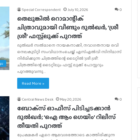
Special Correspondent
July 10, 2026
0
തെലുങ്കിൽ റൊമാന്റിക്
ചിത്രാവുമായി വീണ്ടും ദുൽഖർ, ‘ശ്രീ
ശ്രീ’ ഫസ്റ്റ്ലുക്ക് പുറത്ത്
ദുൽഖർ സൽമാനെ നായകനാക്കി, നവാഗതനായ രവി
നെലകുടിറ്റി സംവിധാനംചെയ്ത് എസ്എൽവി സിനിമാസ്
നിർമിക്കുന്ന ചിത്രത്തിന്റെ ടൈറ്റിൽ ‘ശ്രീ ശ്രീ’.
gu
ചിത്രത്തിന്റെ ടൈറ്റിലും ഫസ്റ്റ് ലുക്ക് പോസ്റ്ററും
പുറത്തുവന്നു.…
Read More »
Central News Desk
May 20, 2026
0
ബോക്‌സ് ഓഫീസ് പിടിച്ചടക്കാന്‍
ദുല്‍ഖർ; ‘ഐ ആം ഗെയിം’ റിലീസ്
തീയതി പുറത്ത്
പ്രേക്ഷകര്‍ ഏറെ ആവേശത്തോടെ കാത്തിരിക്കുന്ന