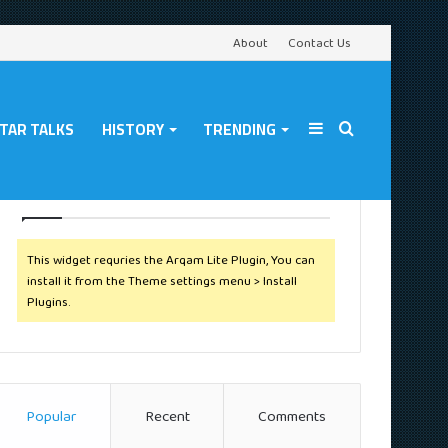
About
Contact Us
TAR TALKS
HISTORY
TRENDING
Sidebar
Search
Follow Us
This widget requries the Arqam Lite Plugin, You can
for
install it from the Theme settings menu > Install
Plugins.
Popular
Recent
Comments