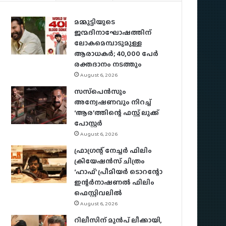
മമ്മൂട്ടിയുടെ
ജന്മദിനാഘോഷത്തിന്
ലോകമെമ്പാടുമുള്ള
ആരാധകര്‍; 40,000 പേര്‍
രക്തദാനം നടത്തും
August 6, 2026
സസ്‌പെന്‍സും
അന്വേഷണവും നിറച്ച്
‘ആര’ത്തിന്റെ ഫസ്റ്റ് ലുക്ക്
പോസ്റ്റര്‍
August 6, 2026
ഫ്രാഗ്രന്റ് നേച്ചര്‍ ഫിലിം
ക്രിയേഷന്‍സ് ചിത്രം
‘ഹാഫ്’ പ്രീമിയര്‍ ടൊറന്റോ
ഇന്റര്‍നാഷണല്‍ ഫിലിം
ഫെസ്റ്റിവലില്‍
August 6, 2026
റിലീസിന് മുൻപ് ലീക്കായി,