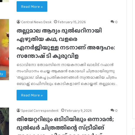
Read More »
Central News Desk
February 15, 2026
0
തല്ലുമാല ആദ്യം ദുൽഖറിനായി
എഴുതിയ കഥ, വളരെ
എനർജിയുള്ള നടനാണ് അദ്ദേഹം:
സന്തോഷ് ടി കുരുവിള
ടൊവിനോ തോമസിനെ നായകനാക്കി ഖാലിദ് റഹ്മാൻ
സംവിധാനം ചെയ്ത ആക്ഷൻ കോമഡി ചിത്രമായിരുന്നു
ty
‘തല്ലുമാല’. മികച്ച പ്രതികരണങ്ങൾ സ്വന്തമാക്കിയ ചിത്രം
ബോക്സ് ഓഫീസിലും കോടികളാണ് കൊയ്തത്. തല്ലുമാല…
Read More »
Special Correspondent
February 9, 2026
0
തിയേറ്ററിലും ഒടിടിയിലും ഒന്നാമൻ;
ദുൽഖർ ചിത്രത്തിന്റെ സ്ട്രീമിങ്