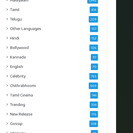
Malayalam
1,442
Tamil
414
Telugu
209
Other Languages
157
Hindi
152
Bollywood
106
Kannada
97
English
70
Celebrity
765
Chithrabhoomi
669
Tamil Cinema
144
Trending
334
New Release
176
Gossip
108