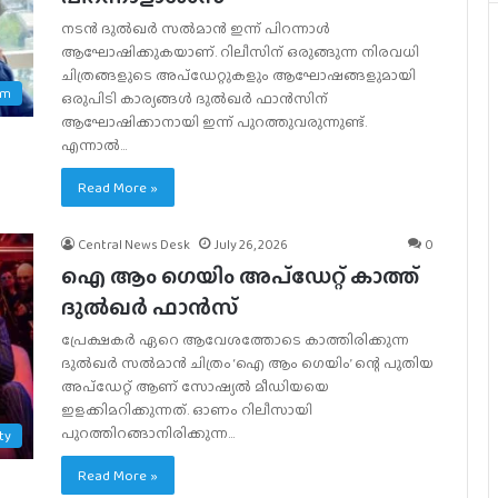
നടൻ ദുൽഖർ സൽമാൻ ഇന്ന് പിറന്നാൾ
ആഘോഷിക്കുകയാണ്. റിലീസിന് ഒരുങ്ങുന്ന നിരവധി
ചിത്രങ്ങളുടെ അപ്‌ഡേറ്റുകളും ആഘോഷങ്ങളുമായി
am
ഒരുപിടി കാര്യങ്ങൾ ദുൽഖർ ഫാൻസിന്
ആഘോഷിക്കാനായി ഇന്ന് പുറത്തുവരുന്നുണ്ട്.
എന്നാൽ…
Read More »
Central News Desk
July 26, 2026
0
ഐ ആം ഗെയിം അപ്‌ഡേറ്റ് കാത്ത്
ദുൽഖർ ഫാൻസ്‌
പ്രേക്ഷകര്‍ ഏറെ ആവേശത്തോടെ കാത്തിരിക്കുന്ന
ദുല്‍ഖര്‍ സല്‍മാന്‍ ചിത്രം ‘ഐ ആം ഗെയിം’ ന്റെ പുതിയ
അപ്‌ഡേറ്റ് ആണ് സോഷ്യൽ മീഡിയയെ
ഇളക്കിമറിക്കുന്നത്. ഓണം റിലീസായി
പുറത്തിറങ്ങാനിരിക്കുന്ന…
ty
Read More »