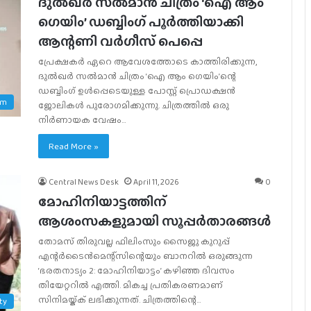
ദുല്‍ഖര്‍ സല്‍മാന്‍ ചിത്രം ‘ഐ ആം
ഗെയിം’ ഡബ്ബിംഗ് പൂര്‍ത്തിയാക്കി
ആന്റണി വര്‍ഗീസ് പെപ്പെ
പ്രേക്ഷകര്‍ ഏറെ ആവേശത്തോടെ കാത്തിരിക്കുന്ന,
ദുല്‍ഖര്‍ സല്‍മാന്‍ ചിത്രം ‘ഐ ആം ഗെയിം’ന്റെ
ഡബ്ബിംഗ് ഉള്‍പ്പെടെയുള്ള പോസ്റ്റ് പ്രൊഡക്ഷന്‍
am
ജോലികള്‍ പുരോഗമിക്കുന്നു. ചിത്രത്തില്‍ ഒരു
നിര്‍ണായക വേഷം…
Read More »
Central News Desk
April 11, 2026
0
മോഹിനിയാട്ടത്തിന്
ആശംസകളുമായി സൂപ്പർതാരങ്ങൾ
തോമസ് തിരുവല്ല ഫിലിംസും സൈജു കുറുപ്പ്
എന്റർടൈൻമെന്റ്‌സിന്റെയും ബാനറിൽ ഒരുങ്ങുന്ന
‘ഭരതനാട്യം 2: മോഹിനിയാട്ടം’ കഴിഞ്ഞ ദിവസം
തിയേറ്ററിൽ എത്തി. മികച്ച പ്രതികരണമാണ്
സിനിമയ്ക്ക് ലഭിക്കുന്നത്. ചിത്രത്തിന്റെ…
ty