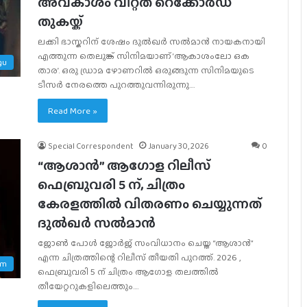
അവകാശം വിറ്റത് റെക്കോർഡ്
തുകയ്ക്
ലക്കി ഭാസ്കറിന് ശേഷം ദുൽഖർ സൽമാൻ നായകനായി
എത്തുന്ന തെലുങ്ക് സിനിമയാണ് ‘ആകാശംലോ ഒക
gu
താര’. ഒരു ഡ്രാമ ഴോണറിൽ ഒരുങ്ങുന്ന സിനിമയുടെ
ടീസർ നേരത്തെ പുറത്തുവന്നിരുന്നു.…
Read More »
Special Correspondent
January 30, 2026
0
“ആശാൻ” ആഗോള റിലീസ്
ഫെബ്രുവരി 5 ന്, ചിത്രം
കേരളത്തിൽ വിതരണം ചെയ്യുന്നത്
ദുൽഖർ സൽമാൻ
ജോൺ പോൾ ജോർജ് സംവിധാനം ചെയ്ത “ആശാൻ”
എന്ന ചിത്രത്തിന്റെ റിലീസ് തീയതി പുറത്ത്. 2026 ,
am
ഫെബ്രുവരി 5 ന് ചിത്രം ആഗോള തലത്തിൽ
തീയേറ്ററുകളിലെത്തും.…