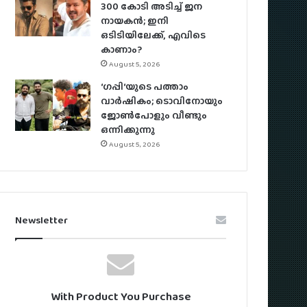
300 കോടി അടിച്ച് ജന
നായകൻ; ഇനി
ഒടിടിയിലേക്ക്, എവിടെ
കാണാം?
August 5, 2026
‘ഗപ്പി‘യുടെ പത്താം
വാർഷികം; ടൊവിനോയും
ജോൺപോളും വീണ്ടും
ഒന്നിക്കുന്നു
August 5, 2026
Newsletter
With Product You Purchase