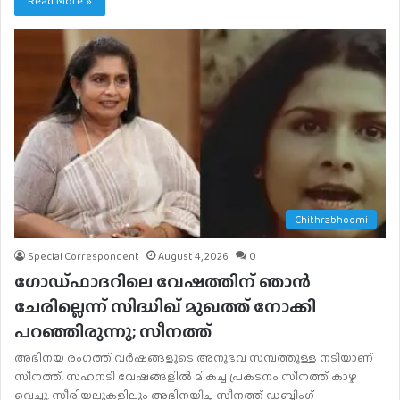
Read More »
Chithrabhoomi
Special Correspondent
August 4, 2026
0
ഗോഡ്ഫാദറിലെ വേഷത്തിന് ഞാൻ
ചേരില്ലെന്ന് സിദ്ധിഖ് മുഖത്ത് നോക്കി
പറഞ്ഞിരുന്നു; സീനത്ത്
അഭിനയ രം​ഗത്ത് വർഷങ്ങളുടെ അനുഭവ സമ്പത്തുള്ള നടിയാണ്
സീനത്ത്. സഹനടി വേഷങ്ങളിൽ മികച്ച പ്രകടനം സീനത്ത് കാഴ്ച
വെച്ചു. സീരിയലുകളിലും അഭിനയിച്ച സീനത്ത് ഡബ്ബിം​ഗ്