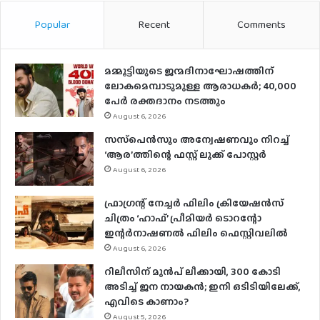
Popular
Recent
Comments
മമ്മൂട്ടിയുടെ ജന്മദിനാഘോഷത്തിന്
ലോകമെമ്പാടുമുള്ള ആരാധകര്‍; 40,000
പേര്‍ രക്തദാനം നടത്തും
August 6, 2026
സസ്‌പെന്‍സും അന്വേഷണവും നിറച്ച്
‘ആര’ത്തിന്റെ ഫസ്റ്റ് ലുക്ക് പോസ്റ്റര്‍
August 6, 2026
ഫ്രാഗ്രന്റ് നേച്ചര്‍ ഫിലിം ക്രിയേഷന്‍സ്
ചിത്രം ‘ഹാഫ്’ പ്രീമിയര്‍ ടൊറന്റോ
ഇന്റര്‍നാഷണല്‍ ഫിലിം ഫെസ്റ്റിവലില്‍
August 6, 2026
റിലീസിന് മുൻപ് ലീക്കായി, 300 കോടി
അടിച്ച് ജന നായകൻ; ഇനി ഒടിടിയിലേക്ക്,
എവിടെ കാണാം?
August 5, 2026