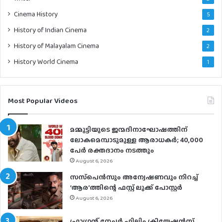
Cinema History
5
History of Indian Cinema
2
History of Malayalam Cinema
2
History World Cinema
1
Most Popular Videos
മമ്മൂട്ടിയുടെ ജന്മദിനാഘോഷത്തിന്
ലോകമെമ്പാടുമുള്ള ആരാധകര്‍; 40,000
പേര്‍ രക്തദാനം നടത്തും
August 6, 2026
സസ്‌പെന്‍സും അന്വേഷണവും നിറച്ച്
‘ആര’ത്തിന്റെ ഫസ്റ്റ് ലുക്ക് പോസ്റ്റര്‍
August 6, 2026
ഫ്രാഗ്രന്റ് നേച്ചര്‍ ഫിലിം ക്രിയേഷന്‍സ്