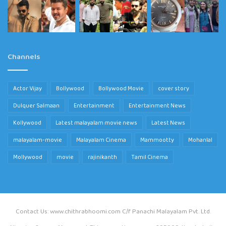
Channels
Actor Vijay
Bollywood
Bollywood Movie
cover story
Dulquer Salmaan
Entertainment
Entertainment News
Kollywood
Latest malayalam movie news
Latest News
malayalam-movie
Malayalam Cinema
Mammootty
Mohanlal
Mollywood
movie
rajinikanth
Tamil Cinema
Contact Us: www.chithrabhoomi.com C/f Panachi Malayalam Pvt. Ltd.