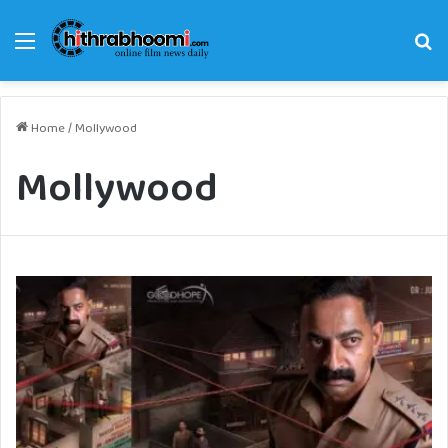
Menu
Se
fo
Home
/
Mollywood
Mollywood