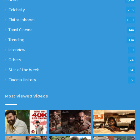
Celebrity
765
Chithrabhoomi
669
Tamil Cinema
144
Trending
334
Interview
89
Others
24
Star of the Week
14
Cinema History
5
Most Viewed Videos