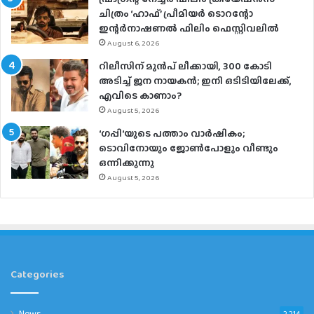
ചിത്രം ‘ഹാഫ്’ പ്രീമിയര്‍ ടൊറന്റോ
ഇന്റര്‍നാഷണല്‍ ഫിലിം ഫെസ്റ്റിവലില്‍
August 6, 2026
റിലീസിന് മുൻപ് ലീക്കായി, 300 കോടി
അടിച്ച് ജന നായകൻ; ഇനി ഒടിടിയിലേക്ക്,
എവിടെ കാണാം?
August 5, 2026
‘ഗപ്പി‘യുടെ പത്താം വാർഷികം;
ടൊവിനോയും ജോൺപോളും വീണ്ടും
ഒന്നിക്കുന്നു
August 5, 2026
Categories
News
2,214