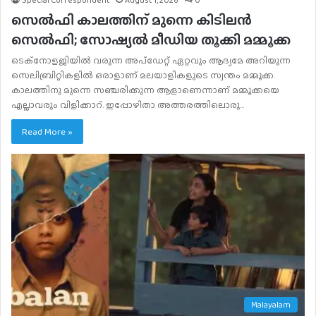
Special Correspondent
August 1, 2026
0
സെല്‍ഫി കാലത്തിന് മുന്നെ കിടിലന്‍
സെല്‍ഫി; സോഷ്യല്‍ മീഡിയ തൂക്കി മമ്മൂക്ക
ടെക്‌നോളജിയില്‍ വരുന്ന അപ്‌ഡേറ്റ് ഏറ്റവും ആദ്യമേ അറിയുന്ന
സെലിബ്രിറ്റികളില്‍ ഒരാളാണ് മലയാളികളുടെ സ്വന്തം മമ്മൂക്ക.
കാലത്തിനു മുന്നെ സഞ്ചരിക്കുന്ന ആളാണെന്നാണ് മമ്മൂക്കയെ
എല്ലാവരും വിളിക്കാറ്. ഇപ്പോഴിതാ അത്തരത്തിലൊരു…
Read More »
Malayalam