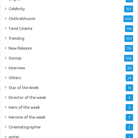
Celebrity
765
Chithrabhoomi
669
Tamil Cinema
144
Trending
334
New Release
176
Gossip
108
Interview
89
Others
24
Star of the Week
14
Director of the week
3
Hero of the week
3
Heroine of the week
3
Cinematographer
2
writer
2