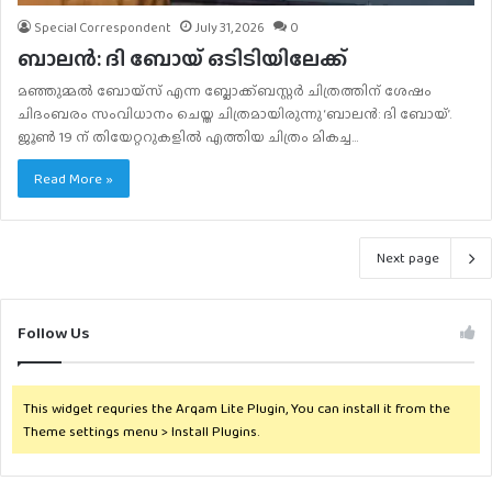
Special Correspondent
July 31, 2026
0
ബാലന്‍: ദി ബോയ് ഒടിടിയിലേക്ക്
മഞ്ഞുമ്മല്‍ ബോയ്‌സ് എന്ന ബ്ലോക്ക്ബസ്റ്റര്‍ ചിത്രത്തിന് ശേഷം
ചിദംബരം സംവിധാനം ചെയ്ത ചിത്രമായിരുന്നു ‘ബാലന്‍: ദി ബോയ്’.
ജൂണ്‍ 19 ന് തിയേറ്ററുകളില്‍ എത്തിയ ചിത്രം മികച്ച…
Read More »
Next page
Follow Us
This widget requries the Arqam Lite Plugin, You can install it from the
Theme settings menu > Install Plugins.