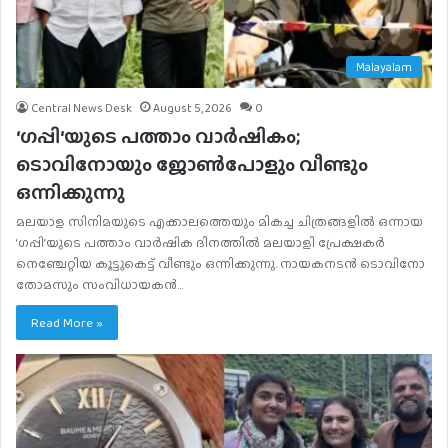
Malayalam
Central News Desk
August 5, 2026
0
‘ഗപ്പി‘യുടെ പത്താം വാർഷികം;
ടൊവിനോയും ജോൺപോളും വീണ്ടും
ഒന്നിക്കുന്നു
മലയാള സിനിമയുടെ എക്കാലത്തെയും മികച്ച ചിത്രങ്ങളിൽ ഒന്നായ
‘ഗപ്പി’യുടെ പത്താം വാർഷിക ദിനത്തിൽ മലയാളി പ്രേക്ഷകർ
നെഞ്ചേറ്റിയ കൂട്ടുകെട്ട് വീണ്ടും ഒന്നിക്കുന്നു. നായകനടൻ ടൊവിനോ
തോമസും സംവിധായകൻ…
Read More »