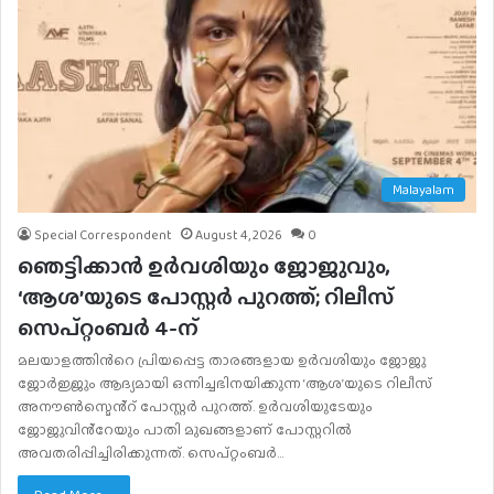
Malayalam
Special Correspondent
August 4, 2026
0
ഞെട്ടിക്കാൻ ഉർവശിയും ജോജുവും,
‘ആശ’യുടെ പോസ്റ്റർ പുറത്ത്; റിലീസ്
സെപ്റ്റംബർ 4-ന്
മലയാളത്തിന്‍റെ പ്രിയപ്പെട്ട താരങ്ങളായ ഉർവശിയും ജോജു
ജോർജ്ജും ആദ്യമായി ഒന്നിച്ചഭിനയിക്കുന്ന ‘ആശ’യുടെ റിലീസ്
അനൗൺസ്മെൻ്റ് പോസ്റ്റർ പുറത്ത്. ഉർവശിയുടേയും
ജോജുവിൻ്റേയും പാതി മുഖങ്ങളാണ് പോസ്റ്ററിൽ
അവതരിപ്പിച്ചിരിക്കുന്നത്. സെപ്റ്റംബർ…