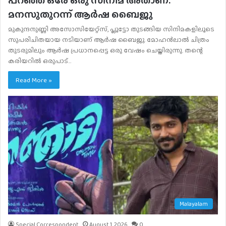
മനസുതുറന്ന് ആർഷ ബൈജു
മുകുന്ദനുണ്ണി അസോസിയേറ്റ്‌സ്, പ്ലൂട്ടോ തുടങ്ങിയ സിനിമകളിലൂടെ
സുപരിചിതയായ നടിയാണ് ആർഷ ബൈജു. മോഹൻലാൽ ചിത്രം
തുടരുമിലും ആർഷ പ്രധാനപ്പെട്ട ഒരു വേഷം ചെയ്തിരുന്നു. തന്റെ
കരിയറിൽ ഒരുപാട്…
Read More »
Malayalam
Special Correspondent
August 1, 2026
0