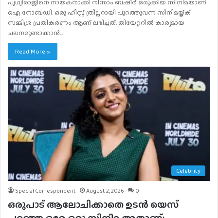
പൃഥ്വിരാജിനെ നായകനാക്കി നിസാം ബഷീർ ഒരുക്കിയ സിനിമയാണ്
ഐ നോബഡി. ഒരു ഹീസ്റ്റ് ത്രില്ലറായി പുറത്തുവന്ന സിനിമയ്ക്ക്
സമ്മിശ്ര പ്രതികരണം ആണ് ലഭിച്ചത്. തിയേറ്ററിൽ കാര്യമായ
ചലനമുണ്ടാക്കാൻ…
Read More »
Celebrity
Special Correspondent
August 2, 2026
0
ഒരുപാട് ആലോചിക്കാതെ ഉടൻ യെസ്
പറഞ്ഞ ഒരേ ഒരു സിനിമ അതാണ്: