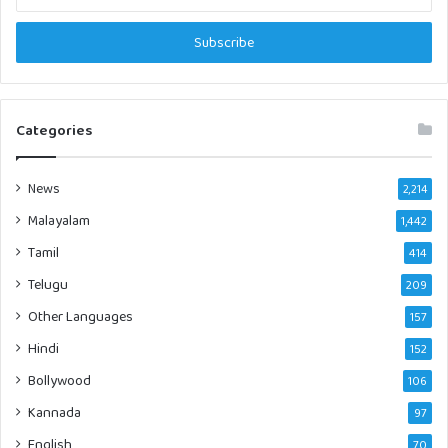
your
Email
address
Categories
News
2,214
Malayalam
1,442
Tamil
414
Telugu
209
Other Languages
157
Hindi
152
Bollywood
106
Kannada
97
English
70