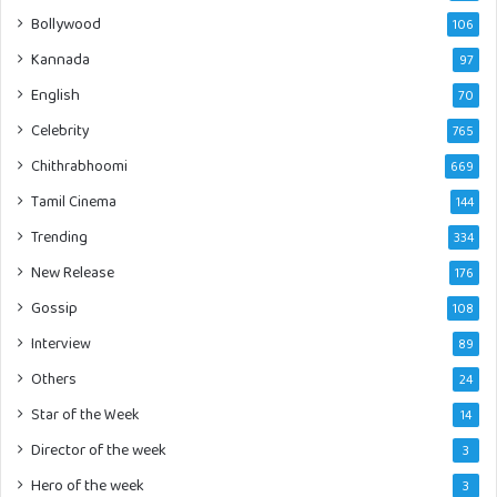
Bollywood
106
Kannada
97
English
70
Celebrity
765
Chithrabhoomi
669
Tamil Cinema
144
Trending
334
New Release
176
Gossip
108
Interview
89
Others
24
Star of the Week
14
Director of the week
3
Hero of the week
3