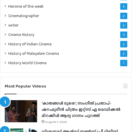
Heroine of the week
3
Cinematographer
2
writer
2
Cinema History
5
History of Indian Cinema
2
History of Malayalam Cinema
2
History World Cinema
1
Most Popular Videos
‘കാതങ്ങൾ ദൂരെ’; സംഗീത് പ്രതാപ്-
ഷറഫുദീൻ ചിത്രം ഇറ്റ്സ് എ മെഡിക്കൽ
മിറക്കിൾ ആദ്യ ഗാനം പുറത്ത്
August 7, 2026
വിശ്വനാഥ് ആന്‍ഡ് സണ്‍സ് പ്രീ റിലീസ്