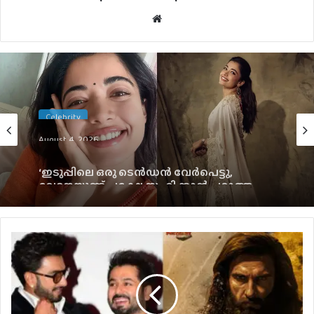
Website
Celebrity
August 4, 2026
‘ഇടുപ്പിലെ ഒരു ടെൻഡൻ വേർപെട്ടു,
വേദനയുണ്ട് പക്ഷേ സഹിക്കാൻ പറ്റാത്ത
അത്രയ്ക്ക് ഇല്ല’; രശ്‌മിക