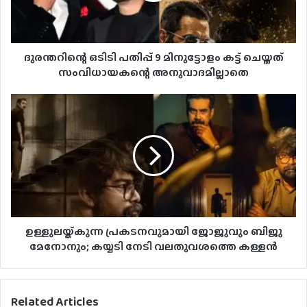
ദുരന്തറിന്റെ ഒടിടി പതിപ്പ് 9 മിനുട്ടോളം കട്ട് ചെയ്തത്
സംവിധായകന്റെ അനുവാദമില്ലാതെ
ഉള്ളുലയ്ക്കുന്ന പ്രകടനവുമായി ജോജുവും ബിജു
മേനോനും; കയ്യടി നേടി വലതുവശത്തെ കള്ളൻ
Related Articles