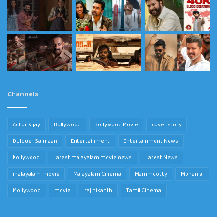
Channels
Actor Vijay
Bollywood
Bollywood Movie
cover story
Dulquer Salmaan
Entertainment
Entertainment News
Kollywood
Latest malayalam movie news
Latest News
malayalam-movie
Malayalam Cinema
Mammootty
Mohanlal
Mollywood
movie
rajinikanth
Tamil Cinema