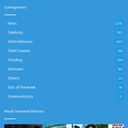
Categories
News
2,216
Celebrity
765
Chithrabhoomi
669
Tamil Cinema
144
Trending
334
Interview
89
Others
24
Star of the Week
14
Cinema History
5
Most Viewed Videos