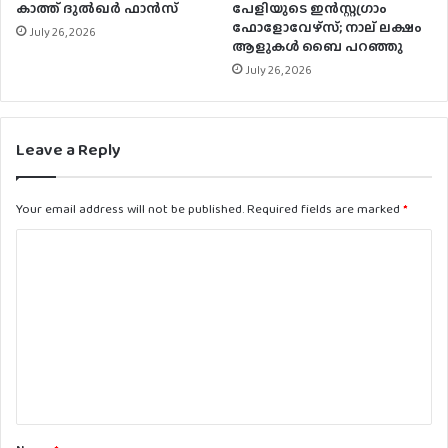
കാത്ത് ദുൽഖർ ഫാൻസ്‌
പേളിയുടെ ഇന്‍സ്റ്റഗ്രാം
ഫോളോവേഴ്‌സ്; നാല് ലക്ഷം
July 26, 2026
ആളുകള്‍ ബൈ പറഞ്ഞു
July 26, 2026
Leave a Reply
Your email address will not be published.
Required fields are marked
*
C
o
m
m
e
n
t