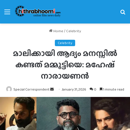
Menu
Se
fo
Home
/
Celebrity
Celebrity
മാലിക്കായി ആദ്യം മനസ്സിൽ
കണ്ടത് മമ്മൂട്ടിയെ: മഹേഷ്
നാരായണൻ
Send
Special Correspondent
January 31, 2026
0
1 minute read
an
email