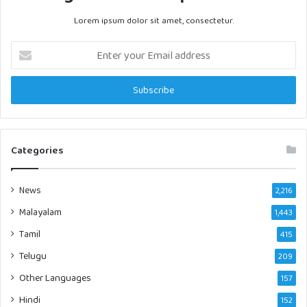
Lorem ipsum dolor sit amet, consectetur.
Enter
your
Email
address
Categories
News
2,216
Malayalam
1,443
Tamil
415
Telugu
209
Other Languages
157
Hindi
152