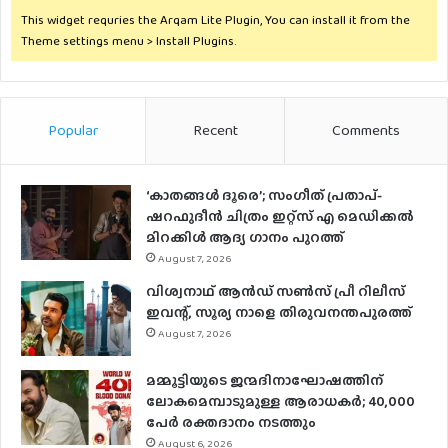
This widget requries the Arqam Lite Plugin, You can install it from the
Theme settings menu > Install Plugins.
Popular
Recent
Comments
‘കാതങ്ങൾ ദൂരെ’; സംഗീത് പ്രതാപ്-
ഷറഫുദീൻ ചിത്രം ഇറ്റ്സ് എ മെഡിക്കൽ
മിറക്കിൾ ആദ്യ ഗാനം പുറത്ത്
August 7, 2026
വിശ്വനാഥ് ആന്‍ഡ് സണ്‍സ് പ്രീ റിലീസ്
ഇവന്റ്, സൂര്യ നാളെ തിരുവനന്തപുരത്ത്
August 7, 2026
മമ്മൂട്ടിയുടെ ജന്മദിനാഘോഷത്തിന്
ലോകമെമ്പാടുമുള്ള ആരാധകര്‍; 40,000
പേര്‍ രക്തദാനം നടത്തും
August 6, 2026