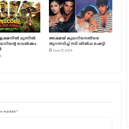
കിംഗ് മ്യൂസിക് റൈറ്റ്സ് വിറ്റുപോയത്
റെക്കോർഡ് തുകയ്ക്ക്; റിപ്പോർട്ട്
അഭിഷേക് ബച്ചനും കരീഷ്മയും
പിരിയാനുള്ള കാരണം വ്യക്തമാക്കി
്ഷനിൽ മുന്നിൽ
അക്ഷയ് കുമാറിനെതിരെ
സുനീൽ ദർശൻ
മാറിന്റെ വെൽക്കം
തുറന്നടിച്ച് നടി ശിൽപ്പ ഷെട്ടി.
ൾ
June 13, 2026
4000 കോടി ബജറ്റ്, ടീസറിന്
6
വിമർശനം, ട്രെയ്‌ലർ ഞെട്ടിക്കുമോ?;
‘രാമായണ’ അപ്‌ഡേറ്റ് പുറത്ത്
എഡിസൺ ഓഫ് ഇന്ത്യ’യുടെ
പറയപ്പെടാത്ത കഥ, ആർ മാധവന്റെ
‘ജി.ഡി.എൻ’, റീലീസ് ഡേറ്റ് പുറത്ത്
മോശം അഭിപ്രായങ്ങൾ, കളക്ഷനിലും
are marked
*
ഇടിവ്?; ആൽഫ ബോക്സ് ഓഫീസ്
റിപ്പോർട്ട്