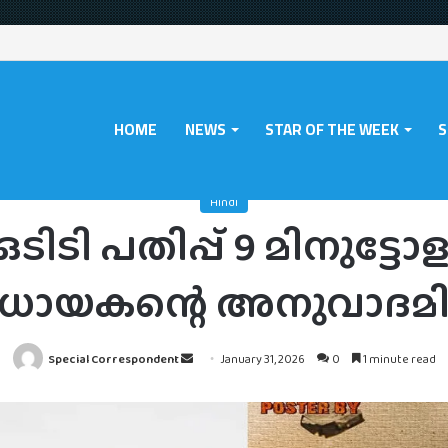
HOME
NEWS
STAR OF THE WEEK
S
ndi
/
ദുരന്തറിന്റെ ഒടിടി പതിപ്പ് 9 മിനുട്ടോളം കട്ട് ചെയ്തത് സംവിധായകന്
Hindi
ടിടി പതിപ്പ് 9 മിനുട്ടോള
ധായകന്റെ അനുവാദമില
Send
Special Correspondent
January 31, 2026
0
1 minute read
an
email