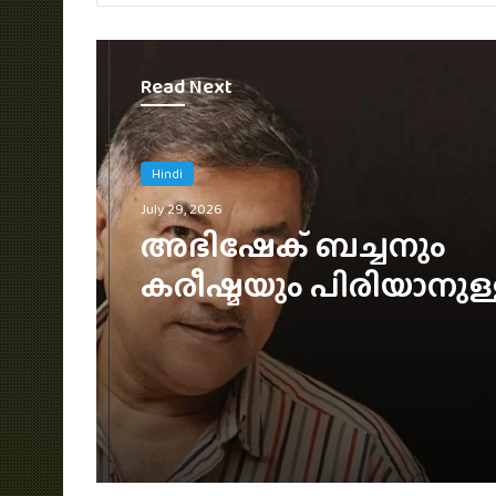
Read Next
Hindi
July 12, 2026
4000 കോടി ബജറ്റ്, ടീസ
വിമർശനം, ട്രെയ്‌ലർ
ഞെട്ടിക്കുമോ?; ‘രാമാ
അപ്‌ഡേറ്റ് പുറത്ത്