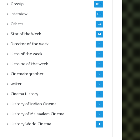
Gossip
108
Interview
89
Others
24
Star of the Week
14
Director of the week
3
Hero of the week
3
Heroine of the week
3
Cinematographer
2
writer
2
Cinema History
5
History of Indian Cinema
2
History of Malayalam Cinema
2
History World Cinema
1