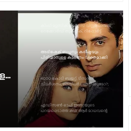
റെക്കോർഡ് തുകയ്ക്ക്; റിപ്പോർട്ട്
അഭിഷേക് ബച്ചനും കരീഷ്മയും
പിരിയാനുള്ള കാരണം വ്യക്തമാക്കി
സുനീൽ ദർശൻ
4000 കോടി ബജറ്റ്, ടീസറിന്
വിമർശനം, ട്രെയ്‌ലർ ഞെട്ടിക്കുമോ?;
റിന്
‘രാമായണ’ അപ്‌ഡേറ്റ് പുറത്ത്
എഡിസൺ ഓഫ് ഇന്ത്യ’യുടെ
യണ’
പറയപ്പെടാത്ത കഥ, ആർ മാധവന്റെ
‘ജി.ഡി.എൻ’, റീലീസ് ഡേറ്റ് പുറത്ത്
മോശം അഭിപ്രായങ്ങൾ, കളക്ഷനിലും
ഇടിവ്?; ആൽഫ ബോക്സ് ഓഫീസ്
റിപ്പോർട്ട്