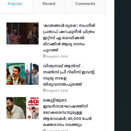
Popular
Recent
Comments
‘കാതങ്ങൾ ദൂരെ’; സംഗീത്
പ്രതാപ്-ഷറഫുദീൻ ചിത്രം
ഇറ്റ്സ് എ മെഡിക്കൽ
മിറക്കിൾ ആദ്യ ഗാനം
പുറത്ത്
August 7, 2026
വിശ്വനാഥ് ആന്‍ഡ്
സണ്‍സ് പ്രീ റിലീസ് ഇവന്റ്,
സൂര്യ നാളെ
തിരുവനന്തപുരത്ത്
August 7, 2026
മമ്മൂട്ടിയുടെ
ജന്മദിനാഘോഷത്തിന്
ലോകമെമ്പാടുമുള്ള
ആരാധകര്‍; 40,000 പേര്‍
രക്തദാനം നടത്തും
August 6, 2026