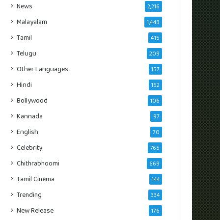
News
2,216
Malayalam
1,443
Tamil
415
Telugu
209
Other Languages
157
Hindi
152
Bollywood
106
Kannada
97
English
70
Celebrity
765
Chithrabhoomi
669
Tamil Cinema
144
Trending
334
New Release
176