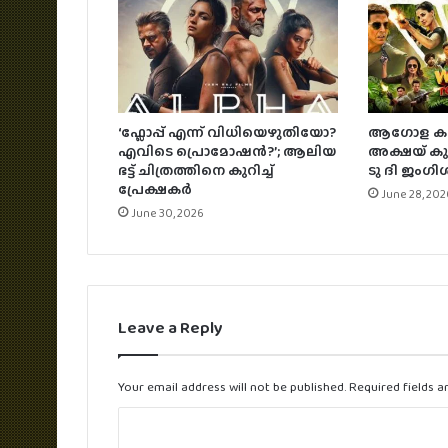
‘ഫ്ലോപ്പ് എന്ന് വിധിയെഴുതിയോ?
ആഗോള കളക
എവിടെ പ്രൊമോഷൻ?’; ആലിയ
അക്ഷയ് കു
ഭട്ട് ചിത്രത്തിനെ കുറിച്ച്
ടു ദി ജംഗി
പ്രേക്ഷകർ
June 28, 202
June 30, 2026
Leave a Reply
Your email address will not be published.
Required fields 
C