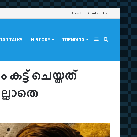
About
Contact Us
TAR TALKS
HISTORY
TRENDING
Sidebar
Search
റെ അനുവാദമില്ലാതെ
ം കട്ട് ചെയ്തത്
for
്ലാതെ