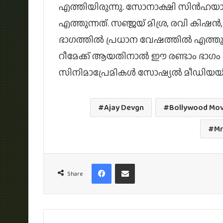
എത്തിയിരുന്നു. സോനാക്ഷി സിൻഹയാ
എത്തുന്നത്. സഞ്ജയ് മിശ്ര, രവി കിഷൻ
ഭാഗത്തിൽ പ്രധാന വേഷത്തിൽ എത്തുന്
റീമേക്ക് ആയതിനാൽ ഈ രണ്ടാം ഭാഗം ഏ
സിനിമാപ്രേമികൾ സോഷ്യൽ മീഡിയയിൽ 
Ajay Devgn
Bollywood Mov
Mr
Facebook
Share via Email
Share