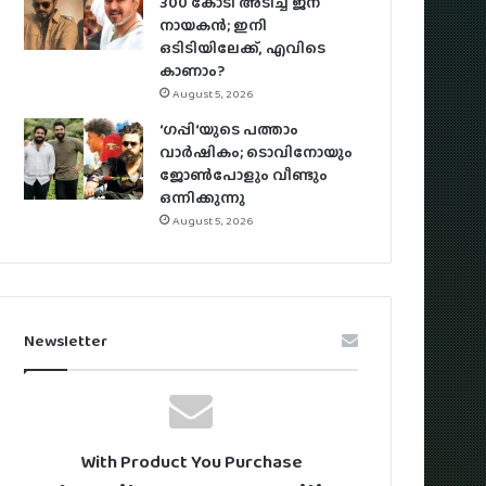
300 കോടി അടിച്ച് ജന
നായകൻ; ഇനി
ഒടിടിയിലേക്ക്, എവിടെ
കാണാം?
August 5, 2026
‘ഗപ്പി‘യുടെ പത്താം
വാർഷികം; ടൊവിനോയും
ജോൺപോളും വീണ്ടും
ഒന്നിക്കുന്നു
August 5, 2026
Newsletter
With Product You Purchase