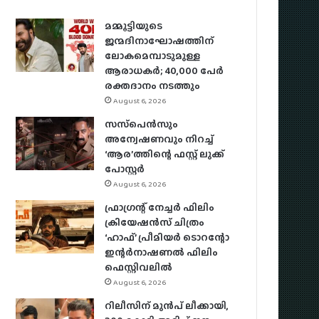
മമ്മൂട്ടിയുടെ
ജന്മദിനാഘോഷത്തിന്
ലോകമെമ്പാടുമുള്ള
ആരാധകര്‍; 40,000 പേര്‍
രക്തദാനം നടത്തും
August 6, 2026
സസ്‌പെന്‍സും
അന്വേഷണവും നിറച്ച്
‘ആര’ത്തിന്റെ ഫസ്റ്റ് ലുക്ക്
പോസ്റ്റര്‍
August 6, 2026
ഫ്രാഗ്രന്റ് നേച്ചര്‍ ഫിലിം
ക്രിയേഷന്‍സ് ചിത്രം
‘ഹാഫ്’ പ്രീമിയര്‍ ടൊറന്റോ
ഇന്റര്‍നാഷണല്‍ ഫിലിം
ഫെസ്റ്റിവലില്‍
August 6, 2026
റിലീസിന് മുൻപ് ലീക്കായി,