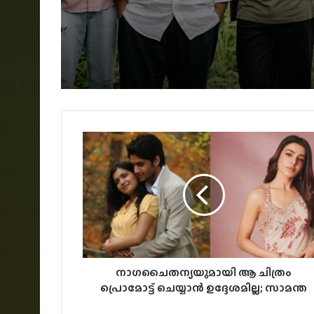
സമ്മാനം
നാഗചൈതന്യയുമായി ആ ചിത്രം
പ്രൊമോട്ട് ചെയ്യാൻ ഉദ്ദേശമില്ല; സാമന്ത