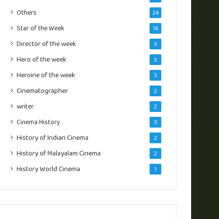
Others
24
Star of the Week
14
Director of the week
3
Hero of the week
3
Heroine of the week
3
Cinematographer
2
writer
2
Cinema History
5
History of Indian Cinema
2
History of Malayalam Cinema
2
History World Cinema
1