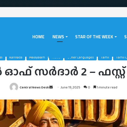
HOME
NEWS
STAR OF THE WEEK
S
Home
/
News
/
സൺ ഓഫ് സർദാർ 2 – ഫസ്റ്റ് ലുക്ക്
di
Kannada
Malayalam
News
Other Languages
Tamil
Tamil 
ഫ് സർദാർ 2 – ഫസ്റ്റ് ല
Send
Central News Desk
June 19, 2025
0
1 minute read
an
email