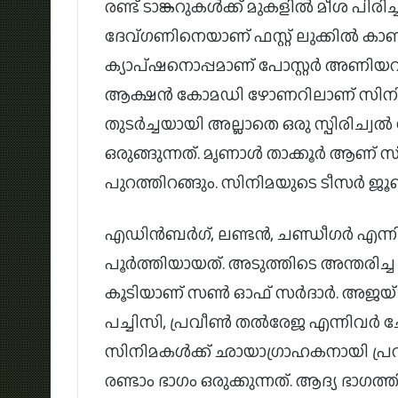
രണ്ട് ടാങ്കറുകൾക്ക് മുകളിൽ മീശ പിരി
ദേവ്ഗണിനെയാണ് ഫസ്റ്റ് ലുക്കിൽ കാണ
ക്യാപ്ഷനൊപ്പമാണ് പോസ്റ്റർ അണിയറപ
ആക്ഷൻ കോമഡി ഴോണറിലാണ് സിനിമയൊര
തുടർച്ചയായി അല്ലാതെ ഒരു സ്പിരിച
ഒരുങ്ങുന്നത്. മൃണാൾ താക്കൂർ ആണ് 
പുറത്തിറങ്ങും. സിനിമയുടെ ടീസർ ജൂൺ 2
എഡിൻബർഗ്, ലണ്ടൻ, ചണ്ഡീഗർ എന്നി
പൂർത്തിയായത്. അടുത്തിടെ അന്തരിച
കൂടിയാണ് സൺ ഓഫ് സർദാർ. അജയ് 
പച്ചിസി, പ്രവീൺ തൽരേജ എന്നിവർ ച
സിനിമകൾക്ക് ഛായാഗ്രാഹകനായി പ്
രണ്ടാം ഭാഗം ഒരുക്കുന്നത്. ആദ്യ 