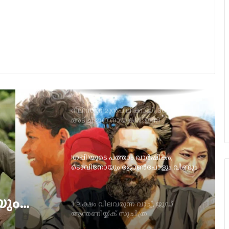
ആരാധകർ കാത്തിരിക്കുന്ന നാനി
ചിത്രം, ‘ദ പാരഡൈസ്’ ടീസർ ഡേറ്റ്
പുറത്ത്
റിലീസിന് മുൻപ് ലീക്കായി, 300 കോടി
അടിച്ച് ജന നായകൻ; ഇനി
ഒടിടിയിലേക്ക്, എവിടെ കാണാം?
‘ഗപ്പി‘യുടെ പത്താം വാർഷികം;
ടൊവിനോയും ജോൺപോളും വീണ്ടും
ഒന്നിക്കുന്നു
3 ലക്ഷം വിലവരുന്ന വാച്ച്, ജൂഡ്
ആന്തണിയ്ക്ക് സുചിത്ര
മോഹൻലാലിൻറെ സ്നേഹ സമ്മാനം
ച്,
ചിത്ര
ഞെട്ടിക്കാൻ ഉർവശിയും ജോജുവും,
‘ആശ’യുടെ പോസ്റ്റർ പുറത്ത്; റിലീസ്
േഹ
സെപ്റ്റംബർ 4-ന്