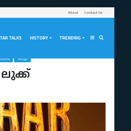
About
Contact Us
TAR TALKS
HISTORY
TRENDING
Sidebar
Search
Cinema
Telugu
ുക്ക്
for