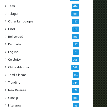
Tamil
414
Telugu
209
Other Languages
157
Hindi
152
Bollywood
106
Kannada
97
English
70
Celebrity
765
Chithrabhoomi
669
Tamil Cinema
144
Trending
334
New Release
176
Gossip
108
Interview
89