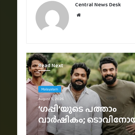
Central News Desk
Website
Read Next
Malayalam
August 5, 2026
3 ലക്ഷം വിലവരുന്ന വാച്
ജൂഡ് ആന്തണിയ്ക്ക് സു
മോഹൻലാലിൻറെ സ്ന