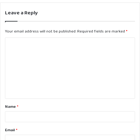
Leave a Reply
Your email address will not be published.
Required fields are marked
*
C
o
m
m
e
n
t
Name
*
*
Email
*