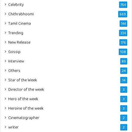
Celebrity
764
Chithrabhoomi
669
Tamil Cinema
144
Trending
334
New Release
176
Gossip
108
Interview
89
Others
24
Star of the Week
14
Director of the week
3
Hero of the week
3
Heroine of the week
3
Cinematographer
2
writer
2