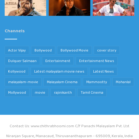
Channels
Actor Vijay
Bollywood
Bollywood Movie
cover story
Dulquer Salmaan
Entertainment
Entertainment News
Kollywood
Latest malayalam movie news
Latest News
malayalam-movie
Malayalam Cinema
Mammootty
Mohanlal
Mollywood
movie
rajinikanth
Tamil Cinema
Contact Us: www.chithrabhoomi.com C/f Panachi Malayalam Pvt. Ltd.
Niranjan Square, Manacaud, Thiruvananthapuram - 695009, Kerala, India