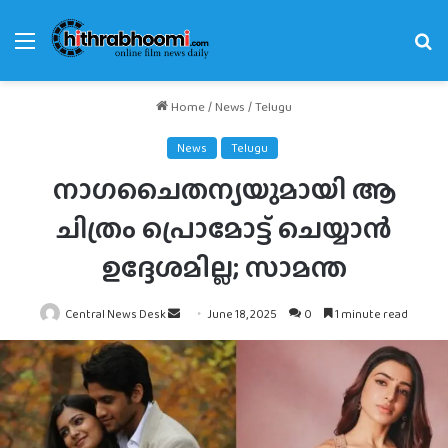
Menu
Se
fo
Home
/
News
/
Telugu
News
Telugu
നാഗചൈതന്യയുമായി ആ
ചിത്രം പ്രൊമോട്ട് ചെയ്യാൻ
ഉദ്ദേശമില്ല; സാമന്ത
Send
Central News Desk
June 18, 2025
0
1 minute read
an
email