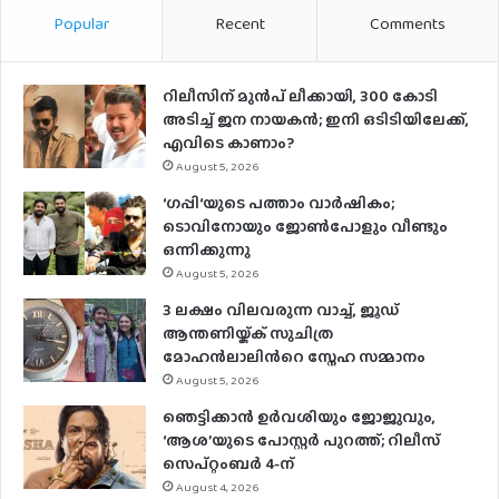
Popular
Recent
Comments
റിലീസിന് മുൻപ് ലീക്കായി, 300 കോടി
അടിച്ച് ജന നായകൻ; ഇനി ഒടിടിയിലേക്ക്,
എവിടെ കാണാം?
August 5, 2026
‘ഗപ്പി‘യുടെ പത്താം വാർഷികം;
ടൊവിനോയും ജോൺപോളും വീണ്ടും
ഒന്നിക്കുന്നു
August 5, 2026
3 ലക്ഷം വിലവരുന്ന വാച്ച്, ജൂഡ്
ആന്തണിയ്ക്ക് സുചിത്ര
മോഹൻലാലിൻറെ സ്നേഹ സമ്മാനം
August 5, 2026
ഞെട്ടിക്കാൻ ഉർവശിയും ജോജുവും,
‘ആശ’യുടെ പോസ്റ്റർ പുറത്ത്; റിലീസ്
സെപ്റ്റംബർ 4-ന്
August 4, 2026