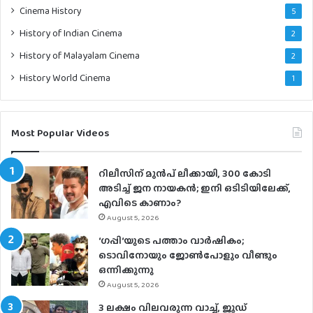
Cinema History
5
History of Indian Cinema
2
History of Malayalam Cinema
2
History World Cinema
1
Most Popular Videos
റിലീസിന് മുൻപ് ലീക്കായി, 300 കോടി
അടിച്ച് ജന നായകൻ; ഇനി ഒടിടിയിലേക്ക്,
എവിടെ കാണാം?
August 5, 2026
‘ഗപ്പി‘യുടെ പത്താം വാർഷികം;
ടൊവിനോയും ജോൺപോളും വീണ്ടും
ഒന്നിക്കുന്നു
August 5, 2026
3 ലക്ഷം വിലവരുന്ന വാച്ച്, ജൂഡ്