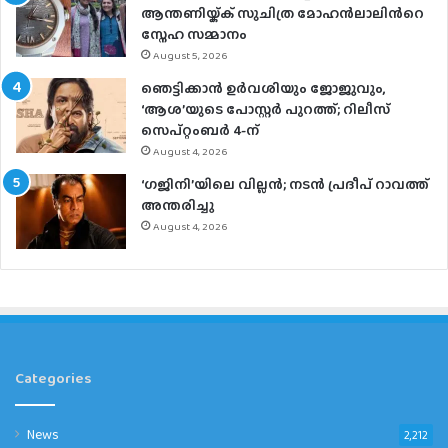
ആന്തണിയ്ക്ക് സുചിത്ര മോഹൻലാലിൻറെ
സ്നേഹ സമ്മാനം
August 5, 2026
ഞെട്ടിക്കാൻ ഉർവശിയും ജോജുവും,
‘ആശ’യുടെ പോസ്റ്റർ പുറത്ത്; റിലീസ്
സെപ്റ്റംബർ 4-ന്
August 4, 2026
‘ഗജിനി’യിലെ വില്ലൻ; നടൻ പ്രദീപ് റാവത്ത്
അന്തരിച്ചു
August 4, 2026
Categories
News
2,212