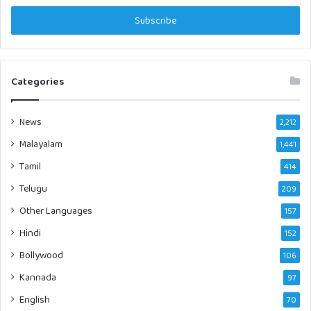
Email
address
Categories
News
2,212
Malayalam
1,441
Tamil
414
Telugu
209
Other Languages
157
Hindi
152
Bollywood
106
Kannada
97
English
70