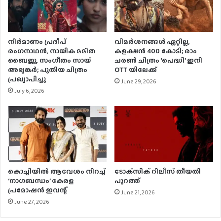
നിർമാണം പ്രദീപ്
വിമർശനങ്ങൾ ഏറ്റില്ല,
രംഗനാഥൻ, നായിക മമിത
കളക്ഷൻ 400 കോടി; രാം
ബൈജു, സംഗീതം സായ്
ചരൺ ചിത്രം ‘പെദ്ധി’ ഇനി
അഭ്യങ്കർ; പുതിയ ചിത്രം
OTT യിലേക്ക്
പ്രഖ്യാപിച്ചു
June 29, 2026
July 6, 2026
കൊച്ചിയില്‍ ആവേശം നിറച്ച്
ടോക്‌സിക് റിലീസ് തീയതി
‘നാഗബന്ധം’ കേരള
പുറത്ത്
പ്രമോഷന്‍ ഇവന്റ്
June 21, 2026
June 27, 2026