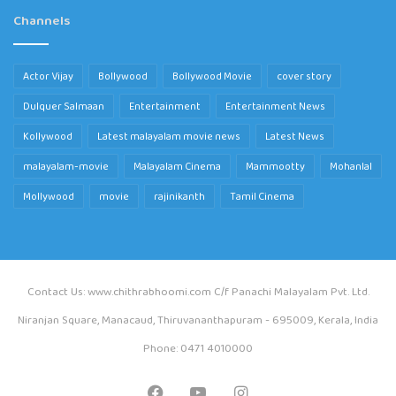
Channels
Actor Vijay
Bollywood
Bollywood Movie
cover story
Dulquer Salmaan
Entertainment
Entertainment News
Kollywood
Latest malayalam movie news
Latest News
malayalam-movie
Malayalam Cinema
Mammootty
Mohanlal
Mollywood
movie
rajinikanth
Tamil Cinema
Contact Us: www.chithrabhoomi.com C/f Panachi Malayalam Pvt. Ltd.
Niranjan Square, Manacaud, Thiruvananthapuram - 695009, Kerala, India
Phone: 0471 4010000
Facebook
YouTube
Instagram