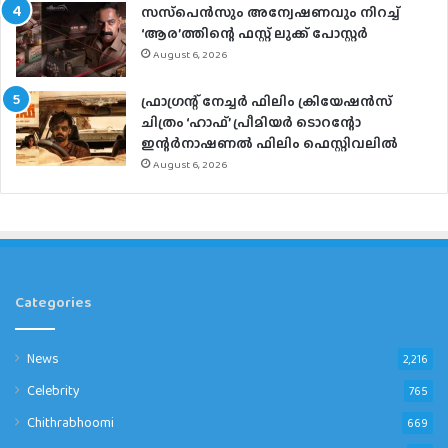
സസ്‌പെന്‍സും അന്വേഷണവും നിറച്ച്
‘ആര’ത്തിന്റെ ഫസ്റ്റ് ലുക്ക് പോസ്റ്റര്‍
August 6, 2026
ഫ്രാഗ്രന്റ് നേച്ചര്‍ ഫിലിം ക്രിയേഷന്‍സ്
ചിത്രം ‘ഹാഫ്’ പ്രീമിയര്‍ ടൊറന്റോ
ഇന്റര്‍നാഷണല്‍ ഫിലിം ഫെസ്റ്റിവലില്‍
August 6, 2026
Categories
News
2,216
Celebrity
765
Chithrabhoomi
669