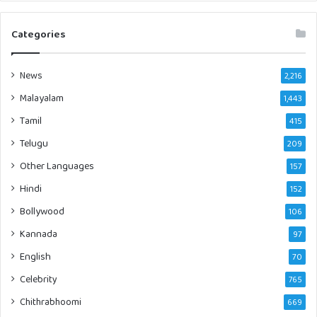
Categories
News
2,216
Malayalam
1,443
Tamil
415
Telugu
209
Other Languages
157
Hindi
152
Bollywood
106
Kannada
97
English
70
Celebrity
765
Chithrabhoomi
669