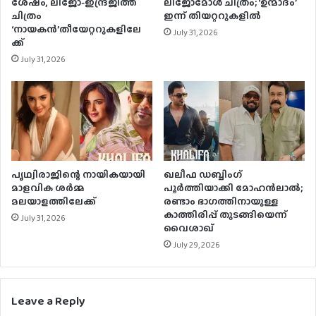
ശേഷം, ലിജോ-ഇന്ദ്രജിത്ത്
ലിജോമോള്‍ ചിത്രം; ‘ഉന്മാദം’
ചിത്രം
ഇന്ന് തിയറ്ററുകളില്‍
‘നായകന്‍’തീയേറ്ററുകളിലേ
July 31, 2026
ക്ക്
July 31, 2026
പൃഥ്വിരാജിന്റെ നായികയായി
ഖലീഫ ഡബ്ബിംഗ്
മാളവിക ശര്‍മ്മ
പൂർത്തിയാക്കി മോഹൻലാൽ;
മലയാളത്തിലേക്ക്
രണ്ടാം ഭാഗത്തിനായുള്ള
കാത്തിരിപ്പ് തുടങ്ങിയെന്ന്
July 31, 2026
വൈശാഖ്
July 29, 2026
Leave a Reply