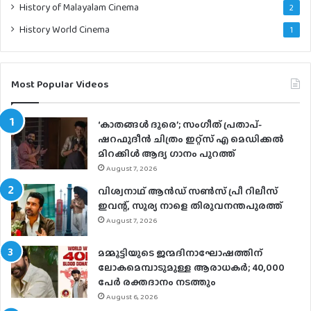
History of Malayalam Cinema
2
History World Cinema
1
Most Popular Videos
‘കാതങ്ങൾ ദൂരെ’; സംഗീത് പ്രതാപ്-
ഷറഫുദീൻ ചിത്രം ഇറ്റ്സ് എ മെഡിക്കൽ
മിറക്കിൾ ആദ്യ ഗാനം പുറത്ത്
August 7, 2026
വിശ്വനാഥ് ആന്‍ഡ് സണ്‍സ് പ്രീ റിലീസ്
ഇവന്റ്, സൂര്യ നാളെ തിരുവനന്തപുരത്ത്
August 7, 2026
മമ്മൂട്ടിയുടെ ജന്മദിനാഘോഷത്തിന്
ലോകമെമ്പാടുമുള്ള ആരാധകര്‍; 40,000
പേര്‍ രക്തദാനം നടത്തും
August 6, 2026