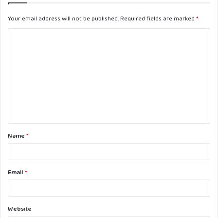
Your email address will not be published.
Required fields are marked
*
C
o
m
m
e
n
t
Name
*
*
Email
*
Website