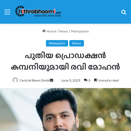
Menu
Se
fo
Home
/
News
/
Malayalam
Malayalam
News
പുതിയ പ്രൊഡക്ഷൻ
കമ്പനിയുമായി രവി മോഹൻ
Send
Central News Desk
June 5, 2025
0
1 minute read
an
email