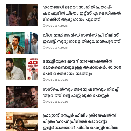
‘കാതങ്ങൾ ദൂരെ’; സംഗീത് പ്രതാപ്-
ഷറഫുദീൻ ചിത്രം ഇറ്റ്സ് എ മെഡിക്കൽ
മിറക്കിൾ ആദ്യ ഗാനം പുറത്ത്
August 7, 2026
വിശ്വനാഥ് ആന്‍ഡ് സണ്‍സ് പ്രീ റിലീസ്
ഇവന്റ്, സൂര്യ നാളെ തിരുവനന്തപുരത്ത്
August 7, 2026
മമ്മൂട്ടിയുടെ ജന്മദിനാഘോഷത്തിന്
ലോകമെമ്പാടുമുള്ള ആരാധകര്‍; 40,000
പേര്‍ രക്തദാനം നടത്തും
August 6, 2026
സസ്‌പെന്‍സും അന്വേഷണവും നിറച്ച്
‘ആര’ത്തിന്റെ ഫസ്റ്റ് ലുക്ക് പോസ്റ്റര്‍
August 6, 2026
ഫ്രാഗ്രന്റ് നേച്ചര്‍ ഫിലിം ക്രിയേഷന്‍സ്
ചിത്രം ‘ഹാഫ്’ പ്രീമിയര്‍ ടൊറന്റോ
ഇന്റര്‍നാഷണല്‍ ഫിലിം ഫെസ്റ്റിവലില്‍