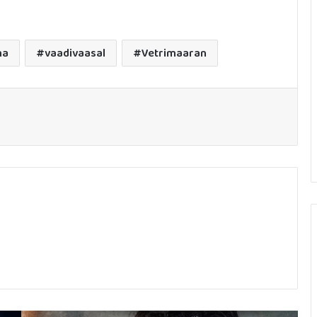
ma
vaadivaasal
Vetrimaaran
ഓഗസ്റ്റ് 14ന് രണ്ട് ബിഗ് ബഡ്ജറ്റ്
ചിത്രങ്ങളുമായി ന്യൂ സൂര്യ ഫിലിംസ്
33 വര്‍ഷങ്ങള്‍ക്ക് ശേഷം ‘ജെന്റില്‍മാന്‍’
വീണ്ടും തിയേറ്ററുകളിലേക്ക്; 4K Atmos
പതിപ്പുമായി കെ ടി കുഞ്ഞുമോന്‍
ധനുഷിന്റെ ‘ഓം’ ഗാനത്തിൽ രണ്ടു
ഷോട്ടുകളിൽ വന്ന് തരംഗമായി മമ്മൂട്ടി;
തമിഴകത്തെ ഞെട്ടിച്ച് ‘സിയാ’ എൻട്രി!
കേരളത്തിലും ബോക്സ് ഓഫീസിൽ ‘ജന
നായകൻ’ തരംഗം; കളക്ഷൻ
വിവരങ്ങൾ പുറത്ത്!