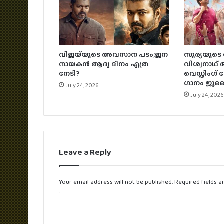
വിജയ്‌യുടെ അവസാന പടം;ജന
സൂര്യയുടെ
നായകൻ ആദ്യ ദിനം എത്ര
വിശ്വനാ
നേടി?
വെഡ്ഡിംഗ്
ഗാനം ജൂലൈ
July 24, 2026
July 24, 2026
Leave a Reply
Your email address will not be published.
Required fields 
C
o