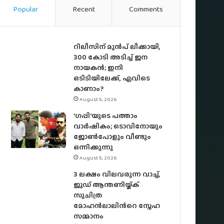
Popular
Recent
Comments
റിലീസിന് മുൻപ് ലീക്കായി,
300 കോടി അടിച്ച് ജന
നായകൻ; ഇനി
ഒടിടിയിലേക്ക്, എവിടെ
കാണാം?
August 5, 2026
‘ഗപ്പി‘യുടെ പത്താം
വാർഷികം; ടൊവിനോയും
ജോൺപോളും വീണ്ടും
ഒന്നിക്കുന്നു
August 5, 2026
3 ലക്ഷം വിലവരുന്ന വാച്ച്,
ജൂഡ് ആന്തണിയ്ക്ക്
സുചിത്ര
മോഹൻലാലിൻറെ സ്നേഹ
സമ്മാനം