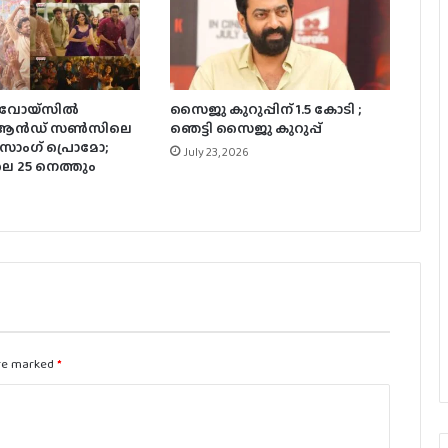
300 കോടി കടന്ന് ജനനായകൻ.
 വോയ്‌സിൽ
സൈജു കുറുപ്പിന് 1.5 കോടി ;
ഇന്ത്യയിൽ ഒഡീസി കളക്ഷനെ
ഥ് ആൻഡ് സൺസിലെ
ഞെട്ടി സൈജു കുറുപ്പ്
മറികടന്ന് സ്‌പൈഡർമാൻ
 സോംഗ് പ്രൊമോ;
July 23, 2026
 25 നെത്തും
ആരാധകർ കാത്തിരിക്കുന്ന നാനി
ചിത്രം, ‘ദ പാരഡൈസ്’ ടീസർ ഡേറ്റ്
പുറത്ത്
ലോകേഷ് കനകരാജ് നായകനാകുന്ന
‘ഡിസി’ ഓഗസ്റ്റ് 7-ന് എത്തും
are marked
*
പൃഥ്വിരാജിന്റെ നായികയായി മാളവിക
ശര്‍മ്മ മലയാളത്തിലേക്ക്