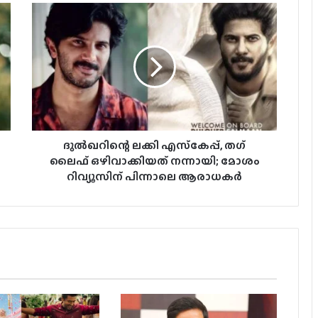
ഓഗസ്റ്റ് 14ന് രണ്ട് ബിഗ് ബഡ്ജറ്റ്
ചിത്രങ്ങളുമായി ന്യൂ സൂര്യ ഫിലിംസ്
33 വര്‍ഷങ്ങള്‍ക്ക് ശേഷം ‘ജെന്റില്‍മാന്‍’
വീണ്ടും തിയേറ്ററുകളിലേക്ക്; 4K Atmos
പതിപ്പുമായി കെ ടി കുഞ്ഞുമോന്‍
ദുൽഖറിന്റെ ലക്കി എസ്‌കേപ്പ്, തഗ്
ലൈഫ് ഒഴിവാക്കിയത് നന്നായി; മോശം
റിവ്യൂസിന് പിന്നാലെ ആരാധകര്‍
ധനുഷിന്റെ ‘ഓം’ ഗാനത്തിൽ രണ്ടു
ഷോട്ടുകളിൽ വന്ന് തരംഗമായി മമ്മൂട്ടി;
തമിഴകത്തെ ഞെട്ടിച്ച് ‘സിയാ’ എൻട്രി!
കേരളത്തിലും ബോക്സ് ഓഫീസിൽ ‘ജന
നായകൻ’ തരംഗം; കളക്ഷൻ
വിവരങ്ങൾ പുറത്ത്!
‘ഡോൺട്ട് ട്രബിൾ ദ ട്രബിൾ’