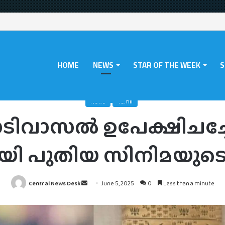
HOME
NEWS
STAR OF THE WEEK
S
യ ചിത്രം വാടിവാസൽ ഉപേക്ഷിചച്ചോ; വെട്രിമാരൻ സിമ്പുവുമായി പുതിയ സ
News
Tamil
വാടിവാസൽ ഉപേക്ഷിചച്
ായി പുതിയ സിനിമയുടെ 
Send
Central News Desk
June 5, 2025
0
Less than a minute
an
email