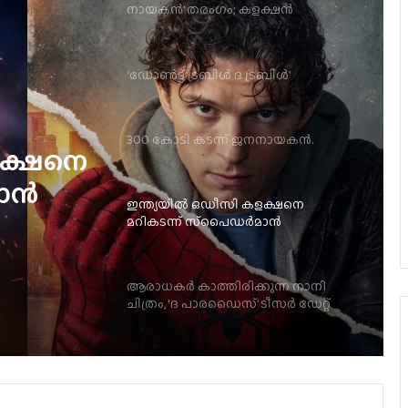
‘ഡോൺട്ട് ട്രബിൾ ദ ട്രബിൾ’
300 കോടി കടന്ന് ജനനായകൻ.
ഇന്ത്യയിൽ ഒഡീസി കളക്ഷനെ
മറികടന്ന് സ്‌പൈഡർമാൻ
ുന്ന
ഡൈസ്’
ആരാധകർ കാത്തിരിക്കുന്ന നാനി
ചിത്രം, ‘ദ പാരഡൈസ്’ ടീസർ ഡേറ്റ്
പുറത്ത്
ളക്ഷനെ
മാൻ
ലോകേഷ് കനകരാജ് നായകനാകുന്ന
‘ഡിസി’ ഓഗസ്റ്റ് 7-ന് എത്തും
പൃഥ്വിരാജിന്റെ നായികയായി മാളവിക
ശര്‍മ്മ മലയാളത്തിലേക്ക്