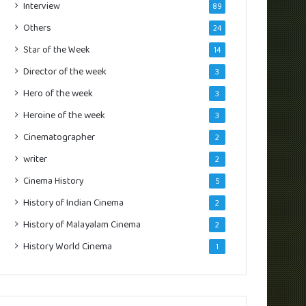
Interview
89
Others
24
Star of the Week
14
Director of the week
3
Hero of the week
3
Heroine of the week
3
Cinematographer
2
writer
2
Cinema History
5
History of Indian Cinema
2
History of Malayalam Cinema
2
History World Cinema
1