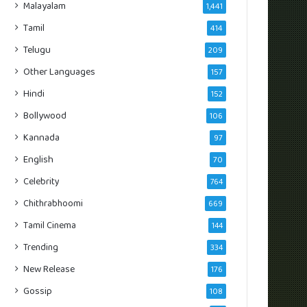
Malayalam
1,441
Tamil
414
Telugu
209
Other Languages
157
Hindi
152
Bollywood
106
Kannada
97
English
70
Celebrity
764
Chithrabhoomi
669
Tamil Cinema
144
Trending
334
New Release
176
Gossip
108