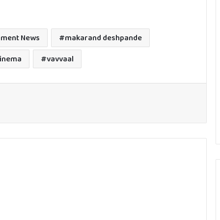
nment News
makarand deshpande
cinema
vavvaal
ഒരുപാട് ആലോചിക്കാതെ ഉടൻ യെസ്
പറഞ്ഞ ഒരേ ഒരു സിനിമ അതാണ്:
മനസുതുറന്ന് ആർഷ ബൈജു
തന്റെ പ്രിയപ്പെട്ട അഞ്ച് തമിഴ്
സിനിമകളെക്കുറിച്ച് ജെയ്‌സൺ
സഞ്ജയ്; ലിസ്റ്റിൽ ഒരു വിജയ് ചിത്രവും
സെല്‍ഫി കാലത്തിന് മുന്നെ കിടിലന്‍
സെല്‍ഫി; സോഷ്യല്‍ മീഡിയ തൂക്കി
മമ്മൂക്ക
നാലാം ക്ലാസുവരെ സ്വന്തം ജന്മദിനം
എന്നാണെന്ന് അറിയില്ലായിരുന്നു;