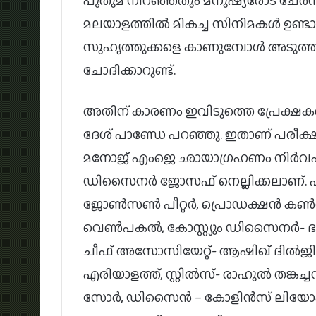
പുതുമ നിറഞ്ഞതും മനുഷ്യരോട് ചേർന്ന
മലയാളത്തിൽ മികച്ച സിനിമകൾ ഉണ്ടാകുന
സുഹൃത്തുക്കളെ കാണുമ്പോൾ അടുത്തി
ചോദിക്കാറുണ്ട്.
അതിന് കാരണം ഇവിടുത്തെ പ്രേക്ഷക
ദേശ് പാണ്ഡേ പറഞ്ഞു. ഇതാണ് പരീക
മനോജ് എംജെ ഛായാ​ഗ്രഹണം നിർവഹിക്
ഡിസൈനർ ജോസഫ് നെല്ലിക്കലാണ്. 
ജോൺസൺ പീറ്റർ, പ്രൊഡക്ഷൻ കൺട്രോ
വെൺപകൽ, കോസ്റ്റ്യും ഡിസൈനർ- ഭക്ത
ചീഫ് അസോസിയേറ്റ്- ആഷിഖ് ദിൽജി
എരിയാളത്ത്, സ്റ്റിൽസ്- രാഹുൽ തങ്കച്ചൻ, 
സോർ, ഡിസൈൻ – കോളിൻസ് ലിയോഫി