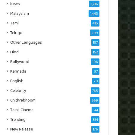
News
2,216
Malayalam
1,443
Tamil
415
Telugu
209
Other Languages
157
Hindi
152
Bollywood
106
Kannada
97
English
70
Celebrity
765
Chithrabhoomi
669
Tamil Cinema
144
Trending
334
New Release
176