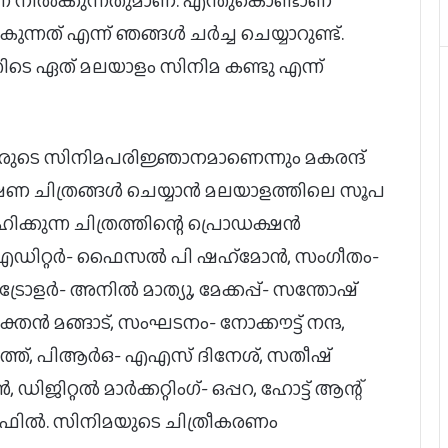
് നിൽക്കുന്നതുമാണ്. എന്തുകൊണ്ടാണ്
്നത് എന്ന് ഞങ്ങൾ ചർച്ച ചെയ്യാറുണ്ട്.
ടെ ഏത് മലയാളം സിനിമ കണ്ടു എന്ന്
രുടെ സിനിമപരിജ്ഞാനമാണെന്നും മകരന്ദ്
്ഷണ ചിത്രങ്ങൾ ചെയ്യാൻ മലയാളത്തിലെ സൂപ
കുന്ന ചിത്രത്തിന്റെ പ്രൊഡക്ഷൻ
എഡിറ്റർ- ഫൈസൽ പി ഷഹ്‌മോൻ, സം​ഗീതം-
ളർ- അനിൽ മാത്യു, മേക്കപ്പ്- സന്തോഷ്
ൻ മങ്ങാട്, സംഘടനം- നോക്കൗട്ട് നന്ദ,
ത്ത്, പിആർഒ- എഎസ് ദിനേശ്, സതീഷ്
ഡിജിറ്റൽ മാർക്കറ്റിം​ഗ്- ഒപ്പറ, ഹോട്ട് ആന്റ്
ൽ. സിനിമയുടെ ചിത്രീകരണം