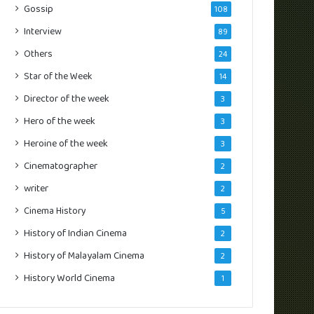
Gossip
108
Interview
89
Others
24
Star of the Week
14
Director of the week
3
Hero of the week
3
Heroine of the week
3
Cinematographer
2
writer
2
Cinema History
5
History of Indian Cinema
2
History of Malayalam Cinema
2
History World Cinema
1