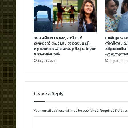
‘100 കിലോ ഭാരം, പടികൾ
സര്‍വ്വം മ
കയറാൻ പോലും ശ്വാസംമുട്ടി;
നിവിനും വീണ
മുവായ് തായിയെക്കുറിച്ച് വിസ്മയ
ചിത്രത്തിന്
മോഹൻലാൽ
എഴുതുന്നത
July 31, 2026
July 30, 202
Leave a Reply
Your email address will not be published.
Required fields 
C