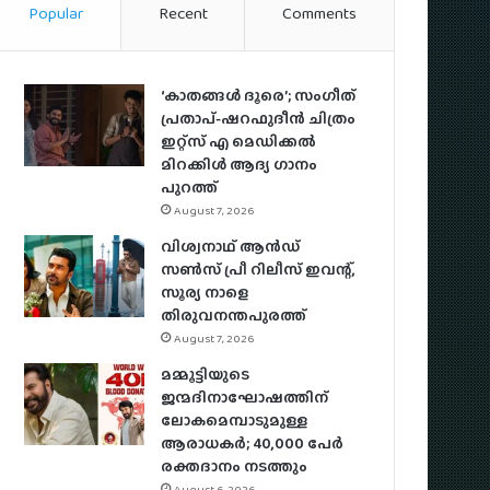
Popular
Recent
Comments
‘കാതങ്ങൾ ദൂരെ’; സംഗീത്
പ്രതാപ്-ഷറഫുദീൻ ചിത്രം
ഇറ്റ്സ് എ മെഡിക്കൽ
മിറക്കിൾ ആദ്യ ഗാനം
പുറത്ത്
August 7, 2026
വിശ്വനാഥ് ആന്‍ഡ്
സണ്‍സ് പ്രീ റിലീസ് ഇവന്റ്,
സൂര്യ നാളെ
തിരുവനന്തപുരത്ത്
August 7, 2026
മമ്മൂട്ടിയുടെ
ജന്മദിനാഘോഷത്തിന്
ലോകമെമ്പാടുമുള്ള
ആരാധകര്‍; 40,000 പേര്‍
രക്തദാനം നടത്തും
August 6, 2026