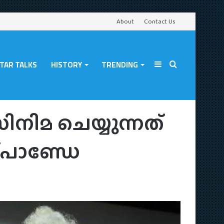
About
Contact Us
TAR TALKS
HISTORY
TRENDING
Sidebar
Search
 മകരന്ദ് ദേശ്പാണ്ഡേ
നിമ ചെയ്യുന്നത്
for
ശ്പാണ്ഡേ