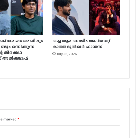
ട്രോൾ മഴ
പൃഥ്വിരാജിന്റെ നായികയായി മാളവിക
ശര്‍മ്മ മലയാളത്തിലേക്ക്
ായക്ക് ശേഷം അഖിലും
ഐ ആം ഗെയിം അപ്‌ഡേറ്റ്
300 കോടി കടന്ന് ജനനായകൻ.
്ടും ഒന്നിക്കുന്ന
കാത്ത് ദുൽഖർ ഫാൻസ്‌
റെ തിരക്കഥ
July 26, 2026
് അല്‍ത്താഫ്
റോളക്സ് മടങ്ങി വരുമോ? – പ്രതികരിച്ച്
6
സൂര്യ
‘ഇടുപ്പിലെ ഒരു ടെൻഡൻ വേർപെട്ടു,
വേദനയുണ്ട് പക്ഷേ സഹിക്കാൻ
പറ്റാത്ത അത്രയ്ക്ക് ഇല്ല’; രശ്‌മിക
are marked
*
വിജയ്‌യുടെയും രവി മോഹന്റെയും
ട്രാക്ക് മാറ്റി, അടുത്തത് കാർത്തി;
പുതിയ ചിത്രവുമായി മോഹൻ രാജ