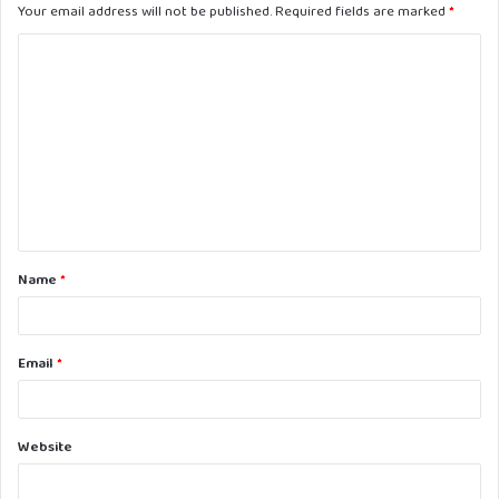
Your email address will not be published.
Required fields are marked
*
C
o
m
m
e
n
t
Name
*
*
Email
*
Website