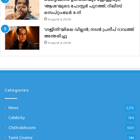
‘ആശ’യുടെ പോസ്റ്റർ പുറത്ത്; റിലീസ്
സെപ്റ്റംബർ 4-ന്
August 4, 2026
‘ഗജിനി’യിലെ വില്ലൻ; നടൻ പ്രദീപ് റാവത്ത്
അന്തരിച്ചു
August 4, 2026
Categories
News
2,212
Celebrity
764
Chithrabhoomi
669
Tamil Cinema
144