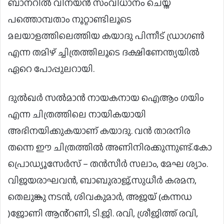
ബാനറിൽ വിനയൻ സംവിധാനം ചെയ്ത
പത്തൊമ്പതാം നൂറ്റാണ്ടിലൂടെ
മലയാളത്തിലെത്തിയ കയാദു പിന്നീട് ഡ്രാഗൺ
എന്ന തമിഴ് ച്ചിത്രത്തിലൂടെ ദക്ഷിണേന്ത്യയിൽ
ഏറെ പോപ്പുലറായി.
ദുൽഖർ സൽമാൻ നായകനായ ഐആം ഗയിം
എന്ന ചിത്രത്തിലെ നായികയായി
അഭിനയിക്കുകയാണ് കയാദു. വൻ താരനിര
തന്നെ ഈ ചിത്രത്തിൽ അണിനിരക്കുന്നുണ്ട്.കോ
പ്രൊഡ്യൂസേർസ് – തൻസീർ സലാം, മേഘ ശ്യാം.
വിജയരാഘവൻ, ബാബുരാജ്,സുധീർ കരമന,
തെലുങ്കു നടൻ, ശിവകുമാർ, അജയ് (കന്നഡ
)ജോണി ആൻ്റണി, ടി.ജി. രവി, ശ്രീജിത്ത് രവി,