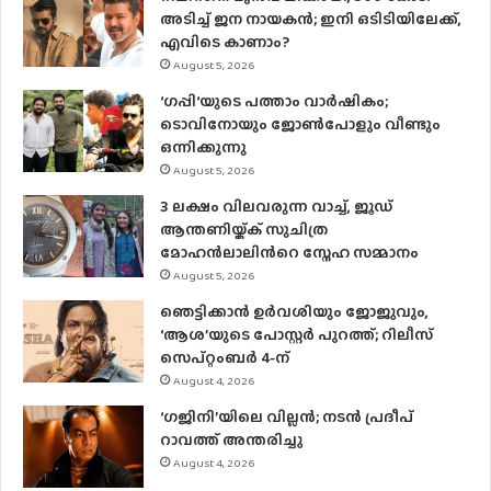
അടിച്ച് ജന നായകൻ; ഇനി ഒടിടിയിലേക്ക്,
എവിടെ കാണാം?
August 5, 2026
‘ഗപ്പി‘യുടെ പത്താം വാർഷികം;
ടൊവിനോയും ജോൺപോളും വീണ്ടും
ഒന്നിക്കുന്നു
August 5, 2026
3 ലക്ഷം വിലവരുന്ന വാച്ച്, ജൂഡ്
ആന്തണിയ്ക്ക് സുചിത്ര
മോഹൻലാലിൻറെ സ്നേഹ സമ്മാനം
August 5, 2026
ഞെട്ടിക്കാൻ ഉർവശിയും ജോജുവും,
‘ആശ’യുടെ പോസ്റ്റർ പുറത്ത്; റിലീസ്
സെപ്റ്റംബർ 4-ന്
August 4, 2026
‘ഗജിനി’യിലെ വില്ലൻ; നടൻ പ്രദീപ്
റാവത്ത് അന്തരിച്ചു
August 4, 2026