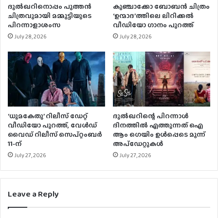
ദുൽഖറിനൊപ്പം പുത്തൻ
കുഞ്ചാക്കോ ബോബന്‍ ചിത്രം
ചിത്രവുമായി മമ്മൂട്ടിയുടെ
‘ഉന്മാദ’ത്തിലെ ലിറിക്കല്‍
പിറന്നാളാശംസ
വീഡിയോ ഗാനം പുറത്ത്
July 28, 2026
July 28, 2026
‘ധൂമകേതു’ റിലീസ് ഡേറ്റ്
ദുൽഖറിന്റെ പിറന്നാൾ
വീഡിയോ പുറത്ത്, വേള്‍ഡ്
ദിനത്തിൽ എത്തുന്നത് ഐ
വൈഡ് റിലീസ് സെപ്റ്റംബര്‍
ആം ഗെയിം ഉൾപ്പെടെ മൂന്ന്
11-ന്
അപ്‌ഡേറ്റുകൾ
July 27, 2026
July 27, 2026
Leave a Reply