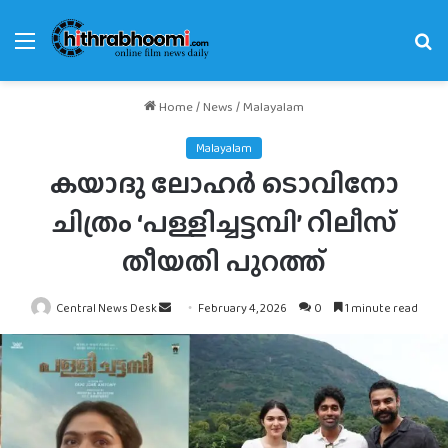
Menu
Se
fo
Home
/
News
/
Malayalam
Malayalam
കയാദു ലോഹർ ടൊവിനോ
ചിത്രം ‘പള്ളിച്ചട്ടമ്പി’ റിലീസ്
തീയതി പുറത്ത്
Send
Central News Desk
February 4, 2026
0
1 minute read
an
email