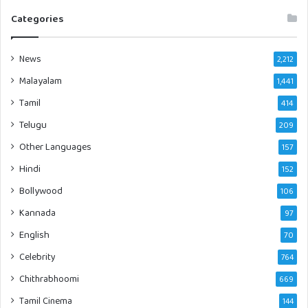
Categories
News
2,212
Malayalam
1,441
Tamil
414
Telugu
209
Other Languages
157
Hindi
152
Bollywood
106
Kannada
97
English
70
Celebrity
764
Chithrabhoomi
669
Tamil Cinema
144