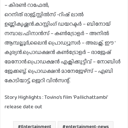
– കിരൺ റാഫേൽ,
റെനിത് രാജ്,സ്റ്റിൽസ് -റിഷ് ലാൽ
ഉണ്ണികൃഷ്ണൻ.കാസ്റ്റിംഗ് ഡയറക്ടർ – ബിനോയ്
നമ്പാല.ഫിനാൻസ് – കൺട്രോളർ – അനിൽ
ആമ്പല്ലൂർ,ലൈൻ പ്രൊഡ്യൂസർ – അലക്സ്. ഈ ‘
കുര്യൻ.പ്രൊഡക്ഷൻ കൺട്രോളർ – രാജേഷ്
മേനോൻ.പ്രൊഡക്ഷൻ എക്സിക്കുട്ടീവ് – നോബിൾ
ജേക്കബ്ബ്. പ്രൊഡക്ഷൻ മാനേജേഴ്സ് – എബി
കോടിയാട്ട്, ജെറി വിൻസന്റ്.
Story Highlights : Tovino’s film ‘Pallichattambi’
release date out
Entertainment
entertainment-news