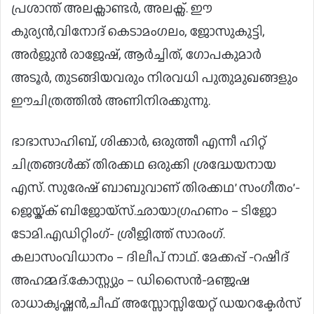
പ്രശാന്ത് അലക്സാണ്ടർ, അലക്സ്. ഈ
കുര്യൻ,വിനോദ് കെടാമംഗലം, ജോസുകുട്ടി,
അർജുൻ രാജേഷ്, ആർച്ചിത്, ഗോപകുമാർ
അടൂർ, തുടങ്ങിയവരും നിരവധി പുതുമുഖങ്ങളും
ഈചിത്രത്തിൽ അണിനിരക്കുന്നു.
ഭാഭാസാഹിബ്, ശിക്കാർ, ഒരുത്തീ എന്നീ ഹിറ്റ്
ചിത്രങ്ങൾക്ക് തിരക്കഥ ഒരുക്കി ശ്രദ്ധേയനായ
എസ്. സുരേഷ് ബാബുവാണ് തിരക്കഥ’ സംഗീതം’-
ജെയ്ക്ക് ബിജോയ്സ്.ഛായാഗ്രഹണം – ടിജോ
ടോമി.എഡിറ്റിംഗ്- ശ്രീജിത്ത് സാരംഗ്.
കലാസംവിധാനം – ദിലീപ് നാഥ്. മേക്കപ്പ് -റഷീദ്
അഹമ്മദ്.കോസ്റ്റ്യും – ഡിസൈൻ-മഞ്ജഷ
രാധാകൃഷ്ണൻ,ചീഫ് അസ്സോസ്സിയേറ്റ് ഡയറക്ടേർസ്