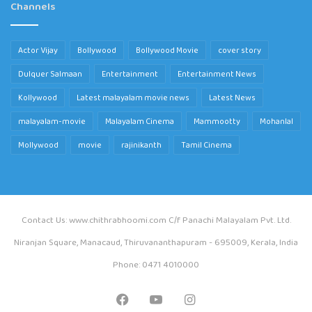
Channels
Actor Vijay
Bollywood
Bollywood Movie
cover story
Dulquer Salmaan
Entertainment
Entertainment News
Kollywood
Latest malayalam movie news
Latest News
malayalam-movie
Malayalam Cinema
Mammootty
Mohanlal
Mollywood
movie
rajinikanth
Tamil Cinema
Contact Us: www.chithrabhoomi.com C/f Panachi Malayalam Pvt. Ltd.
Niranjan Square, Manacaud, Thiruvananthapuram - 695009, Kerala, India
Phone: 0471 4010000
Facebook
YouTube
Instagram