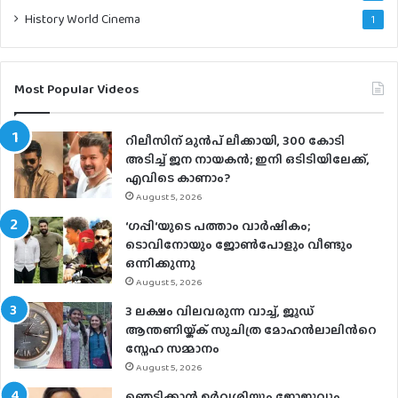
History World Cinema
1
Most Popular Videos
റിലീസിന് മുൻപ് ലീക്കായി, 300 കോടി
അടിച്ച് ജന നായകൻ; ഇനി ഒടിടിയിലേക്ക്,
എവിടെ കാണാം?
August 5, 2026
‘ഗപ്പി‘യുടെ പത്താം വാർഷികം;
ടൊവിനോയും ജോൺപോളും വീണ്ടും
ഒന്നിക്കുന്നു
August 5, 2026
3 ലക്ഷം വിലവരുന്ന വാച്ച്, ജൂഡ്
ആന്തണിയ്ക്ക് സുചിത്ര മോഹൻലാലിൻറെ
സ്നേഹ സമ്മാനം
August 5, 2026
ഞെട്ടിക്കാൻ ഉർവശിയും ജോജുവും,