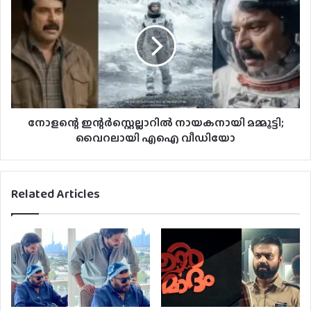
നോളന്റെ ഇന്റർസ്റ്റെല്ലാറിൽ നായകനായി മമ്മൂട്ടി;
വൈറലായി എഐ വീഡിയോ
Related Articles