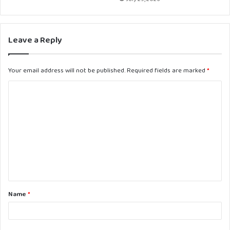
Leave a Reply
Your email address will not be published.
Required fields are marked
*
C
o
m
m
e
n
t
Name
*
*