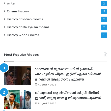
writer
2
Cinema History
5
History of Indian Cinema
2
History of Malayalam Cinema
2
History World Cinema
1
Most Popular Videos
‘കാതങ്ങൾ ദൂരെ’; സംഗീത് പ്രതാപ്-
ഷറഫുദീൻ ചിത്രം ഇറ്റ്സ് എ മെഡിക്കൽ
മിറക്കിൾ ആദ്യ ഗാനം പുറത്ത്
August 7, 2026
വിശ്വനാഥ് ആന്‍ഡ് സണ്‍സ് പ്രീ റിലീസ്
ഇവന്റ്, സൂര്യ നാളെ തിരുവനന്തപുരത്ത്
August 7, 2026