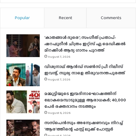
Popular
Recent
Comments
‘കാതങ്ങൾ ദൂരെ’; സംഗീത് പ്രതാപ്-
ഷറഫുദീൻ ചിത്രം ഇറ്റ്സ് എ മെഡിക്കൽ
മിറക്കിൾ ആദ്യ ഗാനം പുറത്ത്
August 7, 2026
വിശ്വനാഥ് ആന്‍ഡ് സണ്‍സ് പ്രീ റിലീസ്
ഇവന്റ്, സൂര്യ നാളെ തിരുവനന്തപുരത്ത്
August 7, 2026
മമ്മൂട്ടിയുടെ ജന്മദിനാഘോഷത്തിന്
ലോകമെമ്പാടുമുള്ള ആരാധകര്‍; 40,000
പേര്‍ രക്തദാനം നടത്തും
August 6, 2026
സസ്‌പെന്‍സും അന്വേഷണവും നിറച്ച്
‘ആര’ത്തിന്റെ ഫസ്റ്റ് ലുക്ക് പോസ്റ്റര്‍
August 6, 2026