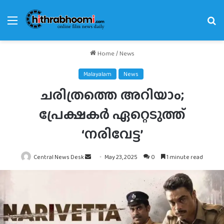
Menu
Se
fo
Home
/
News
Malayalam
News
ചരിത്രത്തെ അറിയാം;
പ്രേക്ഷകർ ഏറ്റെടുത്ത്
‘നരിവേട്ട’
Send
Central News Desk
May 23, 2025
0
1 minute read
an
email