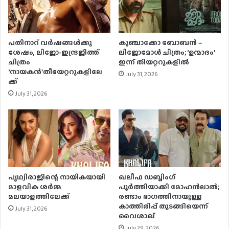
പതിനാറ് വര്‍ഷങ്ങള്‍ക്കു
കുഞ്ചാക്കോ ബോബന്‍ –
ശേഷം, ലിജോ-ഇന്ദ്രജിത്ത്
ലിജോമോള്‍ ചിത്രം; ‘ഉന്മാദം’
ചിത്രം
ഇന്ന് തിയറ്ററുകളില്‍
‘നായകന്‍’തീയേറ്ററുകളിലേ
July 31, 2026
ക്ക്
July 31, 2026
പൃഥ്വിരാജിന്റെ നായികയായി
ഖലീഫ ഡബ്ബിംഗ്
മാളവിക ശര്‍മ്മ
പൂർത്തിയാക്കി മോഹൻലാൽ;
മലയാളത്തിലേക്ക്
രണ്ടാം ഭാഗത്തിനായുള്ള
കാത്തിരിപ്പ് തുടങ്ങിയെന്ന്
July 31, 2026
വൈശാഖ്
July 29, 2026