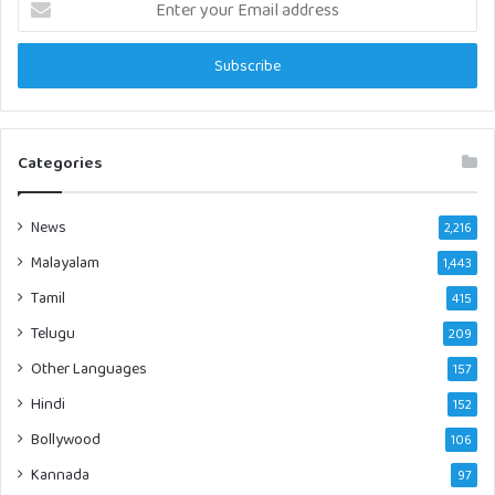
your
Email
address
Categories
News
2,216
Malayalam
1,443
Tamil
415
Telugu
209
Other Languages
157
Hindi
152
Bollywood
106
Kannada
97