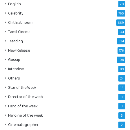
English
70
Celebrity
765
Chithrabhoomi
669
Tamil Cinema
144
Trending
334
New Release
176
Gossip
108
Interview
89
Others
24
Star of the Week
14
Director of the week
3
Hero of the week
3
Heroine of the week
3
Cinematographer
2