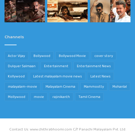
Channels
Actor Vijay
Bollywood
Bollywood Movie
cover story
Dulquer Salmaan
Entertainment
Entertainment News
Kollywood
Latest malayalam movie news
Latest News
malayalam-movie
Malayalam Cinema
Mammootty
Mohanlal
Mollywood
movie
rajinikanth
Tamil Cinema
Contact Us: www.chithrabhoomi.com C/f Panachi Malayalam Pvt. Ltd.