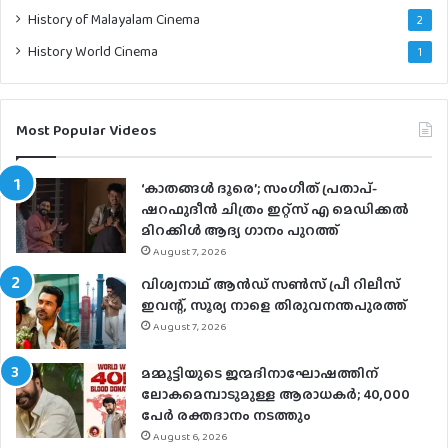
History of Malayalam Cinema
2
History World Cinema
1
Most Popular Videos
‘കാതങ്ങൾ ദൂരെ’; സംഗീത് പ്രതാപ്-
ഷറഫുദീൻ ചിത്രം ഇറ്റ്സ് എ മെഡിക്കൽ
മിറക്കിൾ ആദ്യ ഗാനം പുറത്ത്
August 7, 2026
വിശ്വനാഥ് ആന്‍ഡ് സണ്‍സ് പ്രീ റിലീസ്
ഇവന്റ്, സൂര്യ നാളെ തിരുവനന്തപുരത്ത്
August 7, 2026
മമ്മൂട്ടിയുടെ ജന്മദിനാഘോഷത്തിന്
ലോകമെമ്പാടുമുള്ള ആരാധകര്‍; 40,000
പേര്‍ രക്തദാനം നടത്തും
August 6, 2026