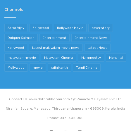
Channels
Actor Vijay
Bollywood
Bollywood Movie
cover story
Dulquer Salmaan
Entertainment
Entertainment News
Kollywood
Latest malayalam movie news
Latest News
malayalam-movie
Malayalam Cinema
Mammootty
Mohanlal
Mollywood
movie
rajinikanth
Tamil Cinema
Contact Us: www.chithrabhoomi.com C/f Panachi Malayalam Pvt. Ltd.
Niranjan Square, Manacaud, Thiruvananthapuram - 695009, Kerala, India
Phone: 0471 4010000