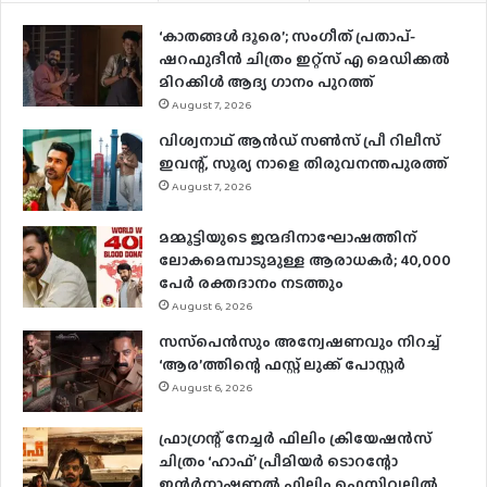
‘കാതങ്ങൾ ദൂരെ’; സംഗീത് പ്രതാപ്-
ഷറഫുദീൻ ചിത്രം ഇറ്റ്സ് എ മെഡിക്കൽ
മിറക്കിൾ ആദ്യ ഗാനം പുറത്ത്
August 7, 2026
വിശ്വനാഥ് ആന്‍ഡ് സണ്‍സ് പ്രീ റിലീസ്
ഇവന്റ്, സൂര്യ നാളെ തിരുവനന്തപുരത്ത്
August 7, 2026
മമ്മൂട്ടിയുടെ ജന്മദിനാഘോഷത്തിന്
ലോകമെമ്പാടുമുള്ള ആരാധകര്‍; 40,000
പേര്‍ രക്തദാനം നടത്തും
August 6, 2026
സസ്‌പെന്‍സും അന്വേഷണവും നിറച്ച്
‘ആര’ത്തിന്റെ ഫസ്റ്റ് ലുക്ക് പോസ്റ്റര്‍
August 6, 2026
ഫ്രാഗ്രന്റ് നേച്ചര്‍ ഫിലിം ക്രിയേഷന്‍സ്
ചിത്രം ‘ഹാഫ്’ പ്രീമിയര്‍ ടൊറന്റോ
ഇന്റര്‍നാഷണല്‍ ഫിലിം ഫെസ്റ്റിവലില്‍