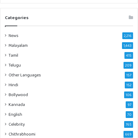
Categories
News
2,216
Malayalam
1,443
Tamil
415
Telugu
209
Other Languages
157
Hindi
152
Bollywood
106
Kannada
97
English
70
Celebrity
765
Chithrabhoomi
669