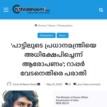
Menu
Se
fo
Home
/
News
/
Malayalam
Malayalam
News
‘പാട്ടിലൂടെ പ്രധാനമന്ത്രിയെ
അധിക്ഷേപിച്ചെന്ന്
ആരോപണം’; റാപ്പര്‍
വേടനെതിരെ പരാതി
Send
Central News Desk
May 23, 2025
0
Less than a minute
an
email