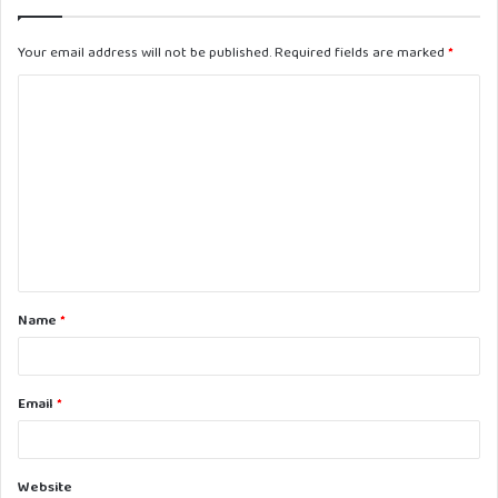
Your email address will not be published.
Required fields are marked
*
C
o
m
m
e
n
t
Name
*
*
Email
*
Website