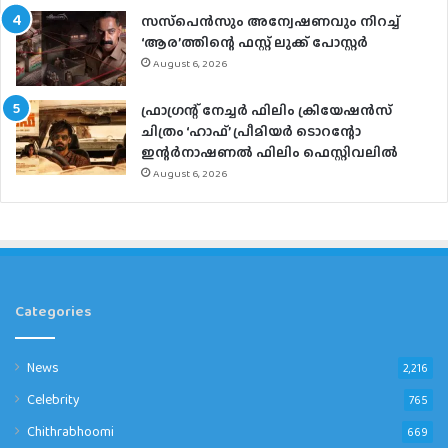
സസ്‌പെന്‍സും അന്വേഷണവും നിറച്ച്
‘ആര’ത്തിന്റെ ഫസ്റ്റ് ലുക്ക് പോസ്റ്റര്‍
August 6, 2026
ഫ്രാഗ്രന്റ് നേച്ചര്‍ ഫിലിം ക്രിയേഷന്‍സ്
ചിത്രം ‘ഹാഫ്’ പ്രീമിയര്‍ ടൊറന്റോ
ഇന്റര്‍നാഷണല്‍ ഫിലിം ഫെസ്റ്റിവലില്‍
August 6, 2026
Categories
News
2,216
Celebrity
765
Chithrabhoomi
669