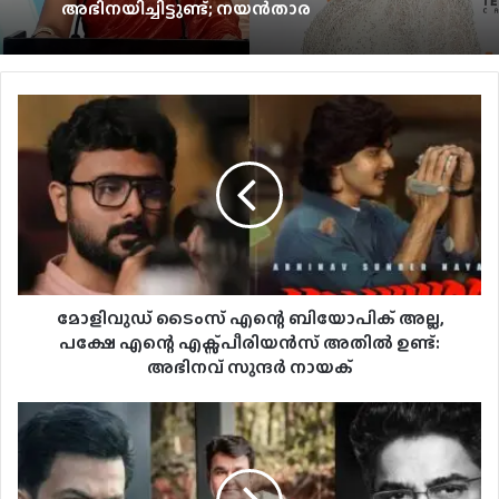
ഗ് മിനിറ്റുമായി ഭാവനയുടെ അനോമി
ടോക്സിക്കിനോട് ആദ്യം നോ പറഞ്ഞു, 20
വർഷങ്ങൾക്ക് മുൻപ് ഞങ്ങൾ ഒന്നിച്ച്
അഭിനയിച്ചിട്ടുണ്ട്; നയൻ‌താര
മോളിവുഡ് ടൈംസ് എന്റെ ബിയോപിക് അല്ല,
പക്ഷേ എന്റെ എക്സ്പീരിയൻസ് അതിൽ ഉണ്ട്:
അഭിനവ് സുന്ദർ നായക്