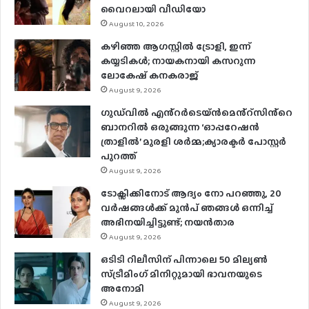
വൈറലായി വീഡിയോ
August 10, 2026
കഴിഞ്ഞ ആഗസ്റ്റിൽ ട്രോളി, ഇന്ന്
കയ്യടികൾ; നായകനായി കസറുന്ന
ലോകേഷ് കനകരാജ്
August 9, 2026
ഗുഡ്‌വിൽ എൻ്റർടെയ്ൻമെൻ്റ്സിൻ്റെ
ബാനറിൽ ഒരുങ്ങുന്ന ‘ഓപ്പറേഷൻ
ത്രാളിൽ’ മുരളി ശർമ്മ;ക്യാരക്ടർ പോസ്റ്റർ
പുറത്ത്
August 9, 2026
ടോക്സിക്കിനോട് ആദ്യം നോ പറഞ്ഞു, 20
വർഷങ്ങൾക്ക് മുൻപ് ഞങ്ങൾ ഒന്നിച്ച്
അഭിനയിച്ചിട്ടുണ്ട്; നയൻ‌താര
August 9, 2026
ഒടിടി റിലീസിന് പിന്നാലെ 50 മില്യൺ
സ്ട്രീമിം​ഗ് മിനിറ്റുമായി ഭാവനയുടെ
അനോമി
August 9, 2026