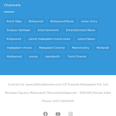
Channels
Actor Vijay
Bollywood
Bollywood Movie
cover story
Dulquer Salmaan
Entertainment
Entertainment News
Kollywood
Latest malayalam movie news
Latest News
malayalam-movie
Malayalam Cinema
Mammootty
Mohanlal
Mollywood
movie
rajinikanth
Tamil Cinema
Contact Us: www.chithrabhoomi.com C/f Panachi Malayalam Pvt. Ltd.
Niranjan Square, Manacaud, Thiruvananthapuram - 695009, Kerala, India
Phone: 0471 4010000
Facebook
YouTube
Instagram