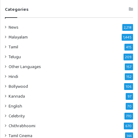
Categories
News
2,218
Malayalam
1,445
Tamil
415
Telugu
209
Other Languages
157
Hindi
152
Bollywood
106
Kannada
97
English
70
Celebrity
770
Chithrabhoomi
670
Tamil Cinema
144