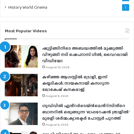
History World Cinema
1
Most Popular Videos
ഷൂട്ടിങ്ങിനിടെ അബദ്ധത്തില്‍ മൂക്കുത്തി
വിഴുങ്ങി നടി ഷെഹ്നാസ് ഗില്‍, വൈറലായി
വീഡിയോ
August 10, 2026
കഴിഞ്ഞ ആഗസ്റ്റിൽ ട്രോളി, ഇന്ന്
കയ്യടികൾ; നായകനായി കസറുന്ന
ലോകേഷ് കനകരാജ്
August 9, 2026
ഗുഡ്‌വിൽ എൻ്റർടെയ്ൻമെൻ്റ്സിൻ്റെ
ബാനറിൽ ഒരുങ്ങുന്ന ‘ഓപ്പറേഷൻ ത്രാളിൽ’
മുരളി ശർമ്മ;ക്യാരക്ടർ പോസ്റ്റർ പുറത്ത്
August 9, 2026