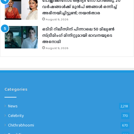
ടോക്സിക്കിനോട് ആദ്യം നോ പറഞ്ഞു, 20
വർഷങ്ങൾക്ക് മുൻപ് ഞങ്ങൾ ഒന്നിച്ച്
അഭിനയിച്ചിട്ടുണ്ട്; നയൻ‌താര
August 9, 2026
ഒടിടി റിലീസിന് പിന്നാലെ 50 മില്യൺ
സ്ട്രീമിം​ഗ് മിനിറ്റുമായി ഭാവനയുടെ
അനോമി
August 9, 2026
Categories
News
2,218
Celebrity
770
Chithrabhoomi
670