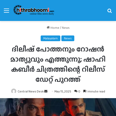
Menu
Se
fo
Home
/
News
Malayalam
News
ദിലീഷ് പോത്തനും റോഷൻ
മാത്യുവും എത്തുന്നു; ഷാഹി
കബീർ ചിത്രത്തിന്റെ റിലീസ്
ഡേറ്റ് പുറത്ത്
Send
Central News Desk
May 15, 2025
0
1 minute read
an
email