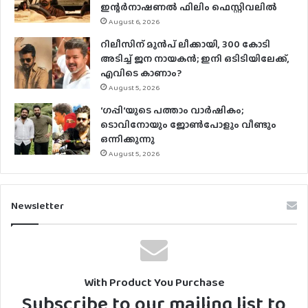
ഇന്റര്‍നാഷണല്‍ ഫിലിം ഫെസ്റ്റിവലില്‍
August 6, 2026
റിലീസിന് മുൻപ് ലീക്കായി, 300 കോടി
അടിച്ച് ജന നായകൻ; ഇനി ഒടിടിയിലേക്ക്,
എവിടെ കാണാം?
August 5, 2026
‘ഗപ്പി‘യുടെ പത്താം വാർഷികം;
ടൊവിനോയും ജോൺപോളും വീണ്ടും
ഒന്നിക്കുന്നു
August 5, 2026
Newsletter
With Product You Purchase
Subscribe to our mailing list to