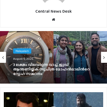
Central News Desk
Website
Malayalam
August 4, 2026
Malayalam
ഞെട്ടിക്കാൻ ഉർവശിയും ജോജുവും,
August 5, 2026
‘ആശ’യുടെ പോസ്റ്റർ പുറത്ത്; റിലീസ്
സെപ്റ്റംബർ 4-ന്
3 ലക്ഷം വിലവരുന്ന വാച്ച്, ജൂഡ്
ആന്തണിയ്ക്ക് സുചിത്ര മോഹൻലാലിൻറെ
സ്നേഹ സമ്മാനം