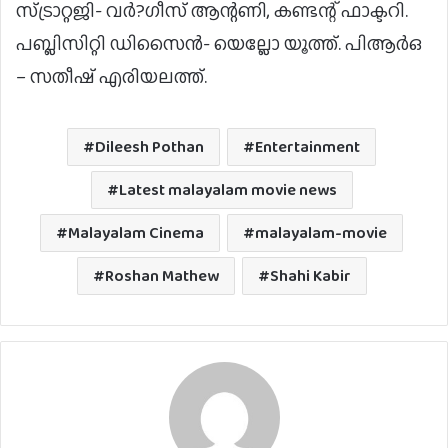
സ്ട്രാറ്റജി- വർ?ഗീസ് ആന്റണി, കണ്ടന്റ് ഫാക്ടറി.
പബ്ലിസിറ്റി ഡിസൈൻ- യെല്ലോ യൂത്ത്. പിആർഒ
– സതീഷ് എരിയലത്ത്.
Dileesh Pothan
Entertainment
Latest malayalam movie news
Malayalam Cinema
malayalam-movie
Roshan Mathew
Shahi Kabir