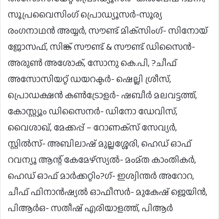
സൂപ്രവൈസിംഗ് പ്രൊഡ്യൂസർ-സൂര്യ
രംഗനാഥൻ അയ്യർ, സൗണ്ട് മിക്‌സിംഗ്- സിനോയ്
ജോസഫ്, സിങ്ക് സൗണ്ട് & സൗണ്ട് ഡിസൈൻ-
അരുൺ അശോക്, സോനു കെ.പി, ?ചീഫ്
അസോസിയറ്റ് ഡയറക്ടർ- ഷെല്ലി ശ്രീസ്,
പ്രൊഡക്ഷൻ കൺട്രോളർ- ഷബീർ മലവട്ടത്ത്,
കോസ്റ്റ്യൂം ഡിസൈനർ- ഡിനോ ഡേവിസ്,
വൈശാഖ്, മേക്കപ്പ് – റോണക്‌സ് സേവ്യർ,
സ്റ്റിൽസ്- അബിലാഷ് മുല്ലശ്ശേരി, ഹെഡ് ഓഫ്
റവന്യൂ ആന്റ് കേമേഴ്‌സ്യൽ- മംമ്ത കാംതികർ,
ഹെഡ് ഓഫ് മാർക്കറ്റിം?ഗ്- ഇശ്വിന്തർ അറോറ,
ചീഫ് ഫിനാൻഷ്യൽ ഓഫീസർ- മുകേഷ് ജെയിൻ,
പിആർഒ- സതീഷ് എരിയാളത്ത്, പിആർ