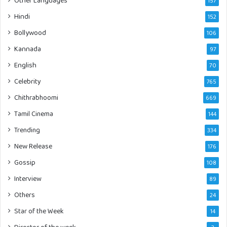
Other Languages
157
Hindi
152
Bollywood
106
Kannada
97
English
70
Celebrity
765
Chithrabhoomi
669
Tamil Cinema
144
Trending
334
New Release
176
Gossip
108
Interview
89
Others
24
Star of the Week
14