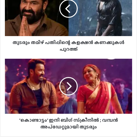
തുടരും തമിഴ് പതിപ്പിന്റെ കളക്ഷൻ കണക്കുകൾ
പുറത്ത്
'കൊണ്ടാട്ടം' ഇനി ബിഗ് സ്‌ക്രീനിൽ ; വമ്പൻ
അപ്‌ഡേറ്റുമായി തുടരും