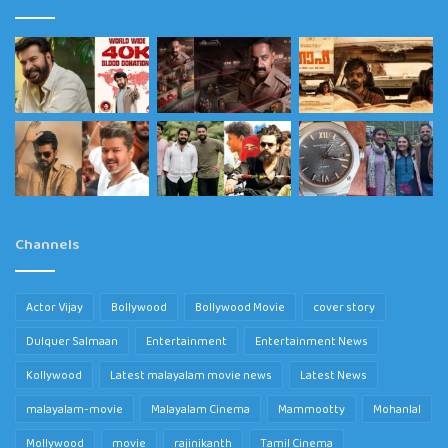
Channels
Actor Vijay
Bollywood
Bollywood Movie
cover story
Dulquer Salmaan
Entertainment
Entertainment News
Kollywood
Latest malayalam movie news
Latest News
malayalam-movie
Malayalam Cinema
Mammootty
Mohanlal
Mollywood
movie
rajinikanth
Tamil Cinema