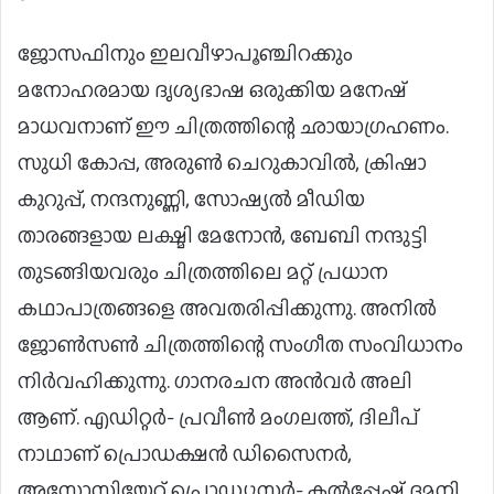
ജോസഫിനും ഇലവീഴാപൂഞ്ചിറക്കും
മനോഹരമായ ദൃശ്യഭാഷ ഒരുക്കിയ മനേഷ്
മാധവനാണ് ഈ ചിത്രത്തിന്റെ ഛായാഗ്രഹണം.
സുധി കോപ്പ, അരുൺ ചെറുകാവിൽ, ക്രിഷാ
കുറുപ്പ്, നന്ദനുണ്ണി, സോഷ്യൽ മീഡിയ
താരങ്ങളായ ലക്ഷ്മി മേനോൻ, ബേബി നന്ദുട്ടി
തുടങ്ങിയവരും ചിത്രത്തിലെ മറ്റ് പ്രധാന
കഥാപാത്രങ്ങളെ അവതരിപ്പിക്കുന്നു. അനിൽ
ജോൺസൺ ചിത്രത്തിന്റെ സംഗീത സംവിധാനം
നിർവഹിക്കുന്നു. ഗാനരചന അൻവർ അലി
ആണ്. എഡിറ്റർ- പ്രവീൺ മംഗലത്ത്, ദിലീപ്
നാഥാണ് പ്രൊഡക്ഷൻ ഡിസൈനർ,
അസോസിയേറ്റ് പ്രൊഡ്യൂസർ- കൽപ്പേഷ് ദമനി,