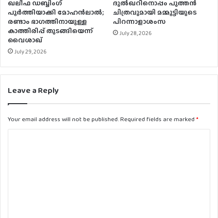
ഖലീഫ ഡബ്ബിംഗ്
ദുൽഖറിനൊപ്പം പുത്തൻ
പൂർത്തിയാക്കി മോഹൻലാൽ;
ചിത്രവുമായി മമ്മൂട്ടിയുടെ
രണ്ടാം ഭാഗത്തിനായുള്ള
പിറന്നാളാശംസ
കാത്തിരിപ്പ് തുടങ്ങിയെന്ന്
July 28, 2026
വൈശാഖ്
July 29, 2026
Leave a Reply
Your email address will not be published.
Required fields are marked
*
C
o
m
m
e
n