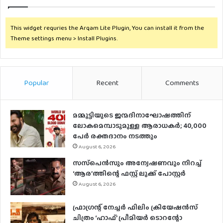
This widget requries the Arqam Lite Plugin, You can install it from the
Theme settings menu > Install Plugins.
Popular
Recent
Comments
മമ്മൂട്ടിയുടെ ജന്മദിനാഘോഷത്തിന്
ലോകമെമ്പാടുമുള്ള ആരാധകര്‍; 40,000
പേര്‍ രക്തദാനം നടത്തും
August 6, 2026
സസ്‌പെന്‍സും അന്വേഷണവും നിറച്ച്
‘ആര’ത്തിന്റെ ഫസ്റ്റ് ലുക്ക് പോസ്റ്റര്‍
August 6, 2026
ഫ്രാഗ്രന്റ് നേച്ചര്‍ ഫിലിം ക്രിയേഷന്‍സ്
ചിത്രം ‘ഹാഫ്’ പ്രീമിയര്‍ ടൊറന്റോ