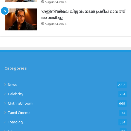
August 4, 2026
‘ഗജിനി’യിലെ വില്ലൻ; നടൻ പ്രദീപ് റാവത്ത്
അന്തരിച്ചു
August 4, 2026
Categories
News
2,212
Celebrity
764
Chithrabhoomi
669
Tamil Cinema
144
Trending
334