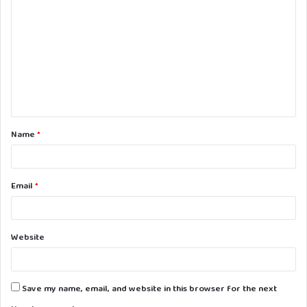
o
m
m
e
n
t
Name
*
*
Email
*
Website
Save my name, email, and website in this browser for the next