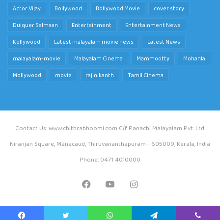
Actor Vijay
Bollywood
Bollywood Movie
cover story
Dulquer Salmaan
Entertainment
Entertainment News
Kollywood
Latest malayalam movie news
Latest News
malayalam-movie
Malayalam Cinema
Mammootty
Mohanlal
Mollywood
movie
rajinikanth
Tamil Cinema
Contact Us: www.chithrabhoomi.com C/f Panachi Malayalam Pvt. Ltd.
Niranjan Square, Manacaud, Thiruvananthapuram - 695009, Kerala, India
Phone: 0471 4010000
Facebook
YouTube
Instagram