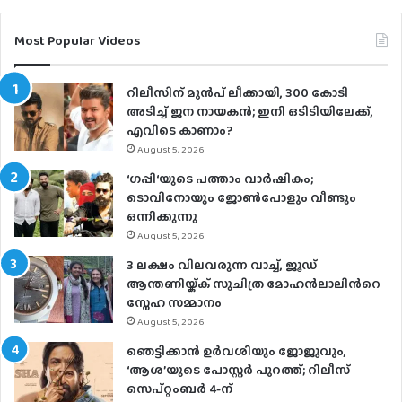
Most Popular Videos
റിലീസിന് മുൻപ് ലീക്കായി, 300 കോടി
അടിച്ച് ജന നായകൻ; ഇനി ഒടിടിയിലേക്ക്,
എവിടെ കാണാം?
August 5, 2026
‘ഗപ്പി‘യുടെ പത്താം വാർഷികം;
ടൊവിനോയും ജോൺപോളും വീണ്ടും
ഒന്നിക്കുന്നു
August 5, 2026
3 ലക്ഷം വിലവരുന്ന വാച്ച്, ജൂഡ്
ആന്തണിയ്ക്ക് സുചിത്ര മോഹൻലാലിൻറെ
സ്നേഹ സമ്മാനം
August 5, 2026
ഞെട്ടിക്കാൻ ഉർവശിയും ജോജുവും,
‘ആശ’യുടെ പോസ്റ്റർ പുറത്ത്; റിലീസ്
സെപ്റ്റംബർ 4-ന്