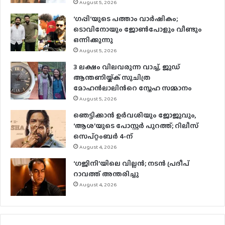
August 5, 2026
‘ഗപ്പി‘യുടെ പത്താം വാർഷികം;
ടൊവിനോയും ജോൺപോളും വീണ്ടും
ഒന്നിക്കുന്നു
August 5, 2026
3 ലക്ഷം വിലവരുന്ന വാച്ച്, ജൂഡ്
ആന്തണിയ്ക്ക് സുചിത്ര
മോഹൻലാലിൻറെ സ്നേഹ സമ്മാനം
August 5, 2026
ഞെട്ടിക്കാൻ ഉർവശിയും ജോജുവും,
‘ആശ’യുടെ പോസ്റ്റർ പുറത്ത്; റിലീസ്
സെപ്റ്റംബർ 4-ന്
August 4, 2026
‘ഗജിനി’യിലെ വില്ലൻ; നടൻ പ്രദീപ്
റാവത്ത് അന്തരിച്ചു
August 4, 2026