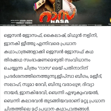
ജെസന്‍ ജോസഫ്, കൈലാഷ്, മിഥുന്‍ നളിനി,
ജാനകി ജീത്തു എന്നിവരെ പ്രധാന
കഥാപാത്രങ്ങളാക്കി ജെസന്‍ ജോസഫ് കഥ
തിരക്കഥ സംഭാഷണമെഴുതി സംവിധാനം
ചെയ്യുന്ന ചിത്രം ”റാസ” മെയ് പതിനാറിന്
പ്രദർശനത്തിനെത്തുന്നു.ജിപ്‌സാ ബീഗം, മജീദ്,
സലാഹ്, സുമാ ദേവി, ബിന്ദു വരാപ്പുഴ, ദിവ്യാ
നായര്‍, ജാനകിദേവി, ബെന്നി എഴുകുംവയല്‍,
ബെന്നി കലാഭവന്‍ തുടങ്ങിയവരാണ് മറ്റു പ്രധാന
ചിത്രത്തിലെ മറ്റ് പ്രധാന കഥാപാത്രങ്ങൾ.