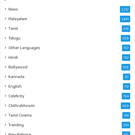
News
2,212
Malayalam
1,441
Tamil
414
Telugu
209
Other Languages
157
Hindi
152
Bollywood
106
Kannada
97
English
70
Celebrity
764
Chithrabhoomi
669
Tamil Cinema
144
Trending
334
New Release
176