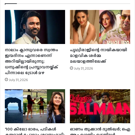
നാലാം ക്ലാസുവരെ സ്വന്തം
പൃഥ്വിരാജിന്റെ നായികയായി
ജന്മദിനം എന്നാണെന്ന്
മാളവിക ശര്‍മ്മ
അറിയില്ലായിരുന്നു;
മലയാളത്തിലേക്ക്
ധനുഷിന്റെ പ്രസ്താവനയ്ക്ക്
July 31, 2026
പിന്നാലെ ട്രോൾ മഴ
July 31, 2026
‘100 കിലോ ഭാരം, പടികൾ
ഓണം തൂക്കാന്‍ ദുല്‍ഖര്‍; ഐ
കയറാൻ പോലും ശ്വാസംമുട്ടി;
ആം ഗെയിം ട്രെയിലര്‍