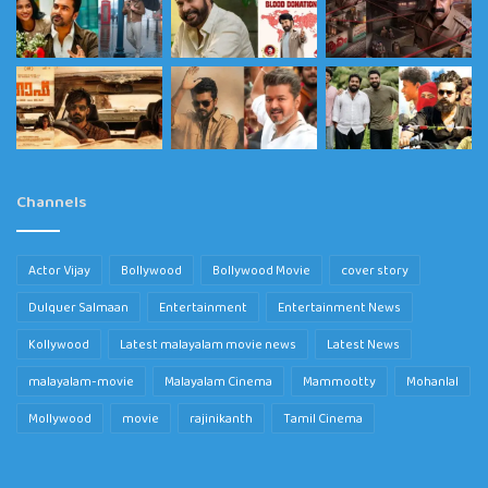
Channels
Actor Vijay
Bollywood
Bollywood Movie
cover story
Dulquer Salmaan
Entertainment
Entertainment News
Kollywood
Latest malayalam movie news
Latest News
malayalam-movie
Malayalam Cinema
Mammootty
Mohanlal
Mollywood
movie
rajinikanth
Tamil Cinema