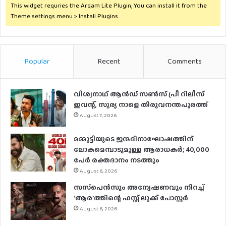
This widget requries the Arqam Lite Plugin, You can install it from the
Theme settings menu > Install Plugins.
Popular
Recent
Comments
വിശ്വനാഥ് ആന്‍ഡ് സണ്‍സ് പ്രീ റിലീസ്
ഇവന്റ്, സൂര്യ നാളെ തിരുവനന്തപുരത്ത്
August 7, 2026
മമ്മൂട്ടിയുടെ ജന്മദിനാഘോഷത്തിന്
ലോകമെമ്പാടുമുള്ള ആരാധകര്‍; 40,000
പേര്‍ രക്തദാനം നടത്തും
August 6, 2026
സസ്‌പെന്‍സും അന്വേഷണവും നിറച്ച്
‘ആര’ത്തിന്റെ ഫസ്റ്റ് ലുക്ക് പോസ്റ്റര്‍
August 6, 2026