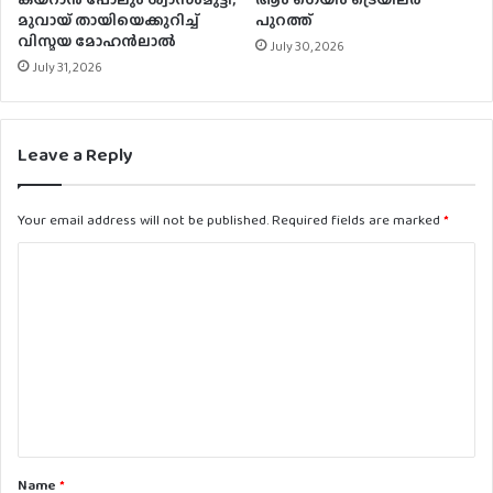
മുവായ് തായിയെക്കുറിച്ച്
പുറത്ത്
വിസ്മയ മോഹൻലാൽ
July 30, 2026
July 31, 2026
Leave a Reply
Your email address will not be published.
Required fields are marked
*
C
o
m
m
e
n
t
Name
*
*