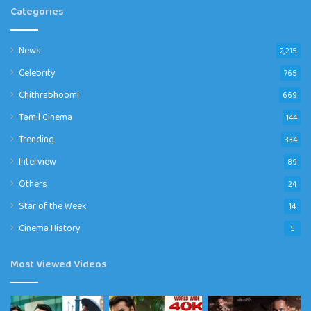
Categories
News
2,215
Celebrity
765
Chithrabhoomi
669
Tamil Cinema
144
Trending
334
Interview
89
Others
24
Star of the Week
14
Cinema History
5
Most Viewed Videos