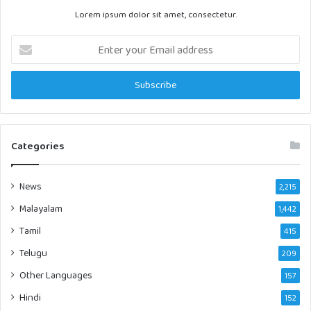
Lorem ipsum dolor sit amet, consectetur.
Enter
your
Email
address
Categories
News
2,215
Malayalam
1,442
Tamil
415
Telugu
209
Other Languages
157
Hindi
152