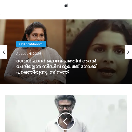
Website
Chithrabhoomi
Celebrity
August 4, 2026
August 4, 2026
റോളക്സ് മടങ്ങി വരുമോ? – പ്രതികരിച്ച് സൂര്യ
ഗോഡ്ഫാദറിലെ വേഷത്തിന് ഞാൻ
ചേരില്ലെന്ന് സിദ്ധിഖ് മുഖത്ത് നോക്കി
പറഞ്ഞിരുന്നു; സീനത്ത്