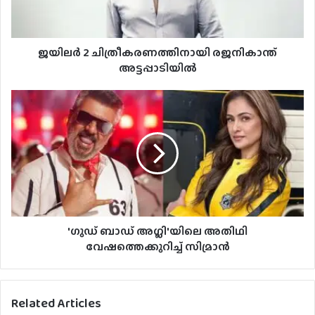
ജയിലർ 2 ചിത്രീകരണത്തിനായി രജനികാന്ത്
അട്ടപ്പാടിയില്‍
'ഗുഡ് ബാഡ് അ​ഗ്ലി'യിലെ അതിഥി
വേഷത്തെക്കുറിച്ച് സിമ്രാൻ
Related Articles