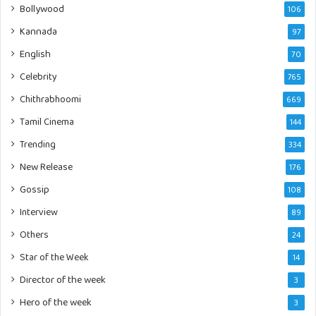
Bollywood
106
Kannada
97
English
70
Celebrity
765
Chithrabhoomi
669
Tamil Cinema
144
Trending
334
New Release
176
Gossip
108
Interview
89
Others
24
Star of the Week
14
Director of the week
3
Hero of the week
3