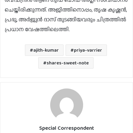
ചെയ്തിരിക്കുന്നത്. അജിത്തിനൊപ്പം, തൃഷ കൃഷ്ണൻ,
പ്രഭു, അർജുൻ ദാസ് തുടങ്ങിയവരും ചിത്രത്തിൽ
പ്രധാന വേഷത്തിലെത്തി.
ajith-kumar
priya-varrier
shares-sweet-note
Special Correspondent