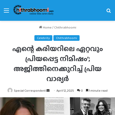
Menu
Se
fo
Home
/
Chithrabhoomi
Celebrity
Chithrabhoomi
എന്റെ കരിയറിലെ ഏറ്റവും
പ്രിയപ്പെട്ട നിമിഷം’;
അജിത്തിനെക്കുറിച്ച് പ്രിയ
വാര്യർ
Send
Special Correspondent
April 12, 2025
0
1 minute read
an
email