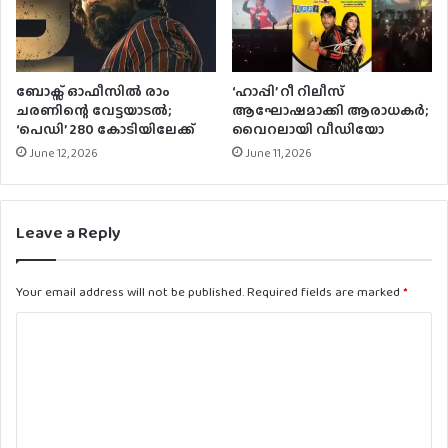
ബോക്സ് ഓഫീസിൽ രാം
‘ഹാപ്പി’ റീ റിലീസ്
ചരണിന്റെ വേട്ടയാടൽ;
ആഘോഷമാക്കി ആരാധകർ;
‘പെഡി’ 280 കോടിയിലേക്ക്
വൈറലായി വീഡിയോ
June 12, 2026
June 11, 2026
Leave a Reply
Your email address will not be published.
Required fields are marked
*
C
o
m
m
e