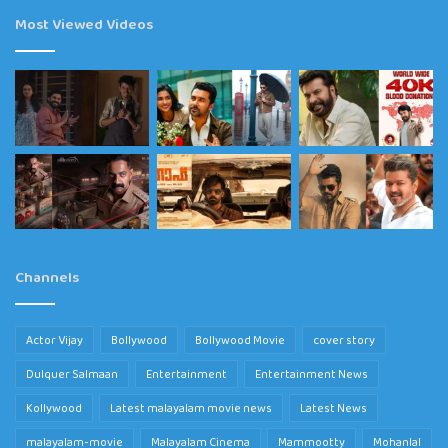
Most Viewed Videos
Channels
Actor Vijay
Bollywood
Bollywood Movie
cover story
Dulquer Salmaan
Entertainment
Entertainment News
Kollywood
Latest malayalam movie news
Latest News
malayalam-movie
Malayalam Cinema
Mammootty
Mohanlal