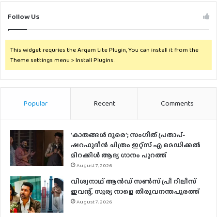
Follow Us
This widget requries the Arqam Lite Plugin, You can install it from the
Theme settings menu > Install Plugins.
Popular
Recent
Comments
‘കാതങ്ങൾ ദൂരെ’; സംഗീത് പ്രതാപ്-
ഷറഫുദീൻ ചിത്രം ഇറ്റ്സ് എ മെഡിക്കൽ
മിറക്കിൾ ആദ്യ ഗാനം പുറത്ത്
August 7, 2026
വിശ്വനാഥ് ആന്‍ഡ് സണ്‍സ് പ്രീ റിലീസ്
ഇവന്റ്, സൂര്യ നാളെ തിരുവനന്തപുരത്ത്
August 7, 2026