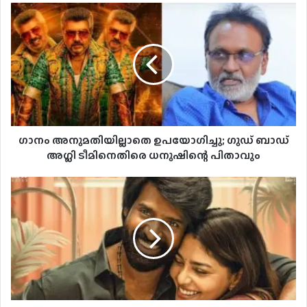
‘ടോക്‌സിക്കി’ലെ പുതിയ ഗാനം
‘മധുമോഹിനി’ പുറത്ത്
ഗാനം അനുമതിയില്ലാതെ ഉപയോഗിച്ചു; ഗുഡ് ബാഡ്
അഗ്ലി ടീമിനെതിരെ ധനുഷിന്റെ പിതാവും