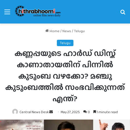
Menu
Se
fo
Home
/
News
/
Telugu
Telugu
കണ്ണപ്പയുടെ ഹാർഡ് ഡിസ്ക്
കാണാതായതിന് പിന്നിൽ
കുടുംബ വഴക്കോ? മഞ്ചു
കുടുംബത്തിൽ സംഭവിക്കുന്നത്
എന്ത്?
Send
Central News Desk
May 27, 2025
0
1 minute read
an
email