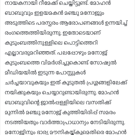
നായകനായി റീമേക്ക് ചെയ്തിട്ടുണ്ട്. മോഹൻ
ബാബുവും ഇളയമകൻ മഞ്ചു മനോജും
അടുത്തിടെ പരസ്പരം ആരോപണങ്ങൾ ഉന്നയിച്ച്
രംഗത്തെത്തിയിരുന്നു. ഇതോടെയാണ്
കുടുംബത്തിനുള്ളിലെ പൊട്ടിത്തെറി
എല്ലാവരുമറിഞ്ഞത്. പലപ്പോഴും മനോജ്
കുടുംബത്തെ വിമര്‍ശിച്ചുകൊണ്ട് സോഷ്യൽ
മീഡിയയിൽ ഇടുന്ന പോസ്റ്റുകൾ
ചർച്ചയാവുകയും ഇത് കൂടുതല്‍‌ പ്രശ്നങ്ങളിലേക്ക്
നയിക്കുകയും ചെയ്യാറുണ്ടായിരുന്നു. മോഹൻ
ബാബുവിന്റെ ജാൽപ്പള്ളിയിലെ വസതിക്ക്
മുന്നിൽ മഞ്ചു മനോജ് കുത്തിയിരിപ്പ് സമരം
നടത്തിയതും വാർത്താപ്രാധാന്യം നേടിയിരുന്നു.
മനോജിനും ഭാര്യ മൗനികയ്ക്കുമെതിരെ മോഹൻ