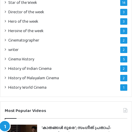
Star of the Week
14
Director of the week
3
Hero of the week
3
Heroine of the week
3
Cinematographer
2
writer
2
Cinema History
5
History of Indian Cinema
2
History of Malayalam Cinema
2
History World Cinema
1
Most Popular Videos
‘കാതങ്ങൾ ദൂരെ’; സംഗീത് പ്രതാപ്-