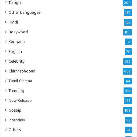
Telugu
209
Other Languages
157
Hindi
152
Bollywood
106
Kannada
97
English
70
Celebrity
765
Chithrabhoomi
669
Tamil Cinema
144
Trending
334
New Release
176
Gossip
108
Interview
89
Others
24