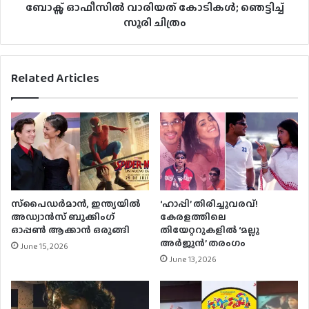
ബോക്സ് ഓഫീസിൽ വാരിയത് കോടികൾ; ഞെട്ടിച്ച്
സൂരി ചിത്രം
Related Articles
സ്‌പൈഡർമാൻ, ഇന്ത്യയിൽ
‘ഹാപ്പി’ തിരിച്ചുവരവ്!
അഡ്വാൻസ് ബുക്കിംഗ്
കേരളത്തിലെ
ഓപ്പൺ ആക്കാൻ ഒരുങ്ങി
തിയേറ്ററുകളിൽ ‘മല്ലു
അർജുൻ’ തരംഗം
June 15, 2026
June 13, 2026