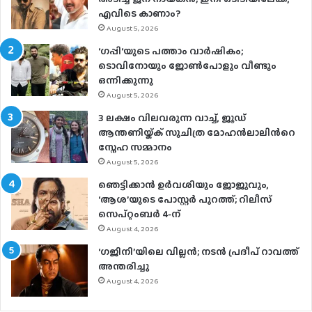
എവിടെ കാണാം?
August 5, 2026
‘ഗപ്പി‘യുടെ പത്താം വാർഷികം;
ടൊവിനോയും ജോൺപോളും വീണ്ടും
ഒന്നിക്കുന്നു
August 5, 2026
3 ലക്ഷം വിലവരുന്ന വാച്ച്, ജൂഡ്
ആന്തണിയ്ക്ക് സുചിത്ര മോഹൻലാലിൻറെ
സ്നേഹ സമ്മാനം
August 5, 2026
ഞെട്ടിക്കാൻ ഉർവശിയും ജോജുവും,
‘ആശ’യുടെ പോസ്റ്റർ പുറത്ത്; റിലീസ്
സെപ്റ്റംബർ 4-ന്
August 4, 2026
‘ഗജിനി’യിലെ വില്ലൻ; നടൻ പ്രദീപ് റാവത്ത്
അന്തരിച്ചു
August 4, 2026