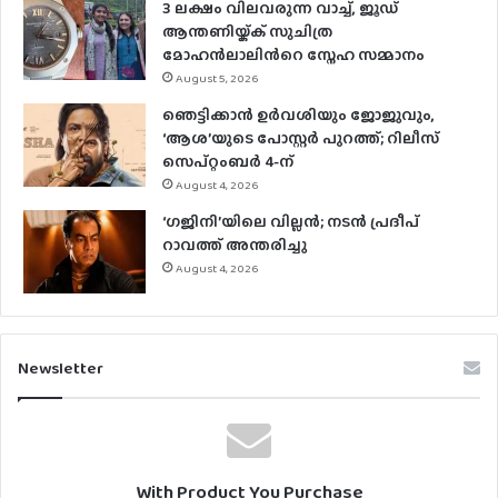
3 ലക്ഷം വിലവരുന്ന വാച്ച്, ജൂഡ്
ആന്തണിയ്ക്ക് സുചിത്ര
മോഹൻലാലിൻറെ സ്നേഹ സമ്മാനം
August 5, 2026
ഞെട്ടിക്കാൻ ഉർവശിയും ജോജുവും,
‘ആശ’യുടെ പോസ്റ്റർ പുറത്ത്; റിലീസ്
സെപ്റ്റംബർ 4-ന്
August 4, 2026
‘ഗജിനി’യിലെ വില്ലൻ; നടൻ പ്രദീപ്
റാവത്ത് അന്തരിച്ചു
August 4, 2026
Newsletter
With Product You Purchase