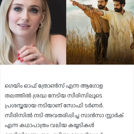
ഗെയിം ഓഫ് ത്രോൺസ് എന്ന ആഗോള
തലത്തിൽ ശ്രദ്ധ നേടിയ സീരിസിലൂടെ
പ്രശസ്തയായ നടിയാണ് സോഫി ടർണർ.
സീരിസിൽ നടി അവതരിപ്പിച്ച സാൻസാ സ്റ്റാർക്
എന്ന കഥാപാത്രം വലിയ കയ്യടികൾ