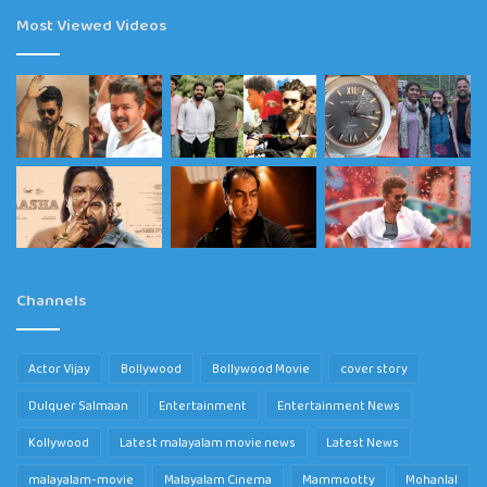
Most Viewed Videos
Channels
Actor Vijay
Bollywood
Bollywood Movie
cover story
Dulquer Salmaan
Entertainment
Entertainment News
Kollywood
Latest malayalam movie news
Latest News
malayalam-movie
Malayalam Cinema
Mammootty
Mohanlal