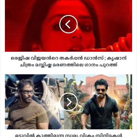
‘ടോക്‌സിക്കി’ലെ പുതിയ ഗാനം
‘മധുമോഹിനി’ പുറത്ത്
രെജിഷ വിജയൻറെ തകർപ്പൻ ഡാൻസ് ; കൃഷാന്ദ്
ചിത്രം മസ്തിഷ്ക മരണത്തിലെ ഗാനം പുറത്ത്
ഒടുവിൽ കാത്തിരുന്ന സൂര്യ, വിക്രം സിനിമകൾ