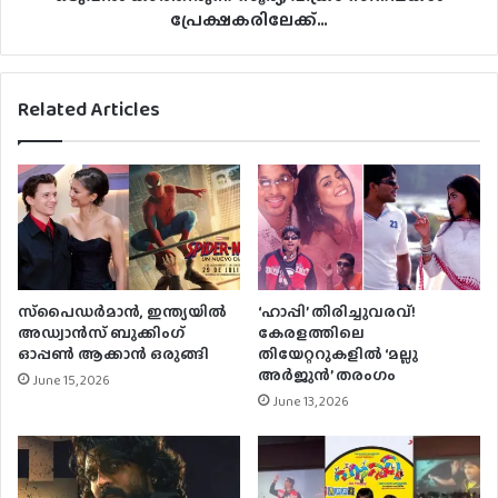
പ്രേക്ഷകരിലേക്ക്…
Related Articles
സ്‌പൈഡർമാൻ, ഇന്ത്യയിൽ
‘ഹാപ്പി’ തിരിച്ചുവരവ്!
അഡ്വാൻസ് ബുക്കിംഗ്
കേരളത്തിലെ
ഓപ്പൺ ആക്കാൻ ഒരുങ്ങി
തിയേറ്ററുകളിൽ ‘മല്ലു
അർജുൻ’ തരംഗം
June 15, 2026
June 13, 2026