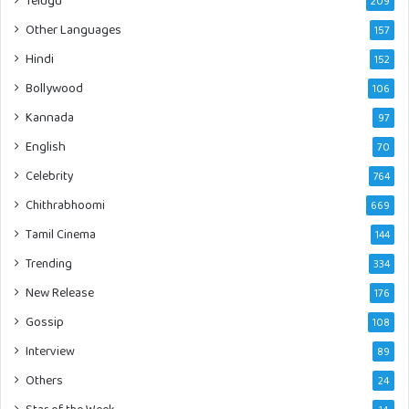
Telugu
209
Other Languages
157
Hindi
152
Bollywood
106
Kannada
97
English
70
Celebrity
764
Chithrabhoomi
669
Tamil Cinema
144
Trending
334
New Release
176
Gossip
108
Interview
89
Others
24
Star of the Week