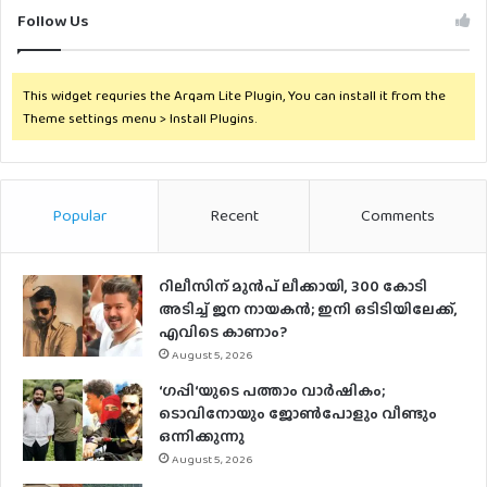
Follow Us
This widget requries the Arqam Lite Plugin, You can install it from the
Theme settings menu > Install Plugins.
Popular
Recent
Comments
റിലീസിന് മുൻപ് ലീക്കായി, 300 കോടി
അടിച്ച് ജന നായകൻ; ഇനി ഒടിടിയിലേക്ക്,
എവിടെ കാണാം?
August 5, 2026
‘ഗപ്പി‘യുടെ പത്താം വാർഷികം;
ടൊവിനോയും ജോൺപോളും വീണ്ടും
ഒന്നിക്കുന്നു
August 5, 2026