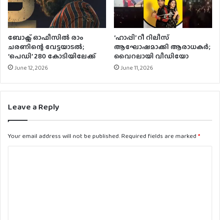
ബോക്സ് ഓഫീസിൽ രാം
‘ഹാപ്പി’ റീ റിലീസ്
ചരണിന്റെ വേട്ടയാടൽ;
ആഘോഷമാക്കി ആരാധകർ;
‘പെഡി’ 280 കോടിയിലേക്ക്
വൈറലായി വീഡിയോ
June 12, 2026
June 11, 2026
Leave a Reply
Your email address will not be published.
Required fields are marked
*
C
o
m
m
e