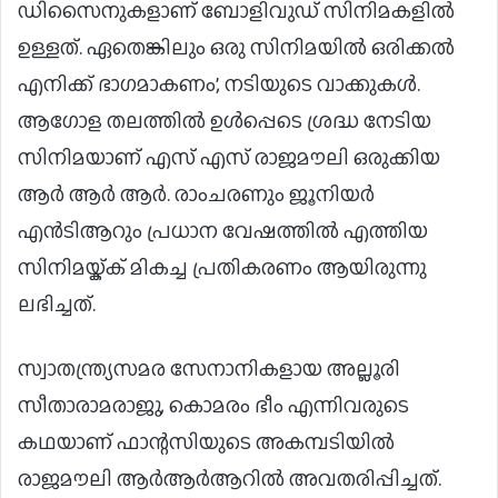
ഡിസൈനുകളാണ് ബോളിവുഡ് സിനിമകളിൽ
ഉള്ളത്. ഏതെങ്കിലും ഒരു സിനിമയിൽ ഒരിക്കൽ
എനിക്ക് ഭാഗമാകണം’, നടിയുടെ വാക്കുകൾ.
ആഗോള തലത്തിൽ ഉൾപ്പെടെ ശ്രദ്ധ നേടിയ
സിനിമയാണ് എസ് എസ് രാജമൗലി ഒരുക്കിയ
ആർ ആർ ആർ. രാംചരണും ജൂനിയർ
എൻടിആറും പ്രധാന വേഷത്തിൽ എത്തിയ
സിനിമയ്ക്ക് മികച്ച പ്രതികരണം ആയിരുന്നു
ലഭിച്ചത്.
സ്വാതന്ത്ര്യസമര സേനാനികളായ അല്ലൂരി
സീതാരാമരാജു, കൊമരം ഭീം എന്നിവരുടെ
കഥയാണ് ഫാന്റസിയുടെ അകമ്പടിയില്‍
രാജമൗലി ആര്‍ആര്‍ആറില്‍ അവതരിപ്പിച്ചത്.