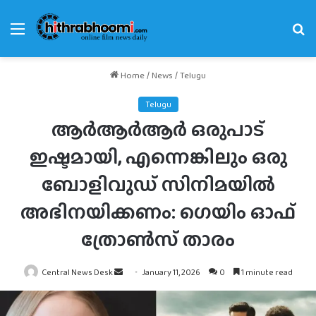
Menu
Se
fo
Home
/
News
/
Telugu
Telugu
ആർആർആർ ഒരുപാട്
ഇഷ്ടമായി, എന്നെങ്കിലും ഒരു
ബോളിവുഡ് സിനിമയിൽ
അഭിനയിക്കണം: ഗെയിം ഓഫ്
ത്രോൺസ് താരം
Send
Central News Desk
January 11, 2026
0
1 minute read
an
email