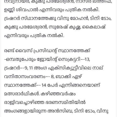
നവ്യനായർ, കുക്കു പരമേശ്വരൻ, നാസർ ലത്തീഫ്,
ഉണ്ണി ശിവപാൽ എന്നിവരും പത്രിക നൽകി.
ട്രഷറർ സ്‌ഥാനത്തേക്കു വിനു മോഹൻ, ടിനി ടോം,
കുക്കു പരമേശ്വരൻ, സുരേഷ് കൃഷ്ണ, കൈലാഷ്
എന്നിവരും പത്രിക നൽകി.
രണ്ട്‌ വൈസ്‌ പ്രസിഡന്റ്‌ സ്ഥാനത്തേക്ക്‌
-ഒമ്പതുപേരും ജോയിന്റ്‌ സെക്രട്ടറി–-13,
ട്രഷറർ–-9, 11 അംഗ എക്‌സിക്യൂട്ടീവിലെ നാല്‌
വനിതാസംവരണം–- 8, ബാക്കി ഏഴ്‌
സ്ഥാനത്തേക്ക്‌–- 14 പേർ എന്നിങ്ങനെയാണ്‌
മത്സരാർഥികൾ. കഴിഞ്ഞവർഷം
രാജിവച്ചൊഴിഞ്ഞ ഭരണസമിതിയിൽ
അംഗങ്ങളായിരുന്ന അൻസിബ, ടിനി ടോം, വിനു