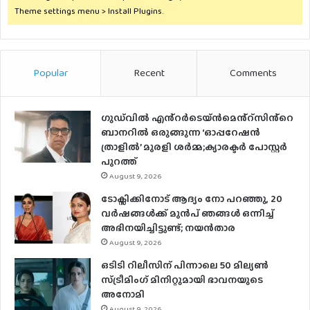
Theme settings menu > Install Plugins.
Popular
Recent
Comments
ഗുഡ്‌വിൽ എൻ്റർടെയ്ൻമെൻ്റ്സിൻ്റെ
ബാനറിൽ ഒരുങ്ങുന്ന ‘ഓപ്പറേഷൻ
ത്രാളിൽ’ മുരളി ശർമ്മ;ക്യാരക്ടർ പോസ്റ്റർ
പുറത്ത്
August 9, 2026
ടോക്സിക്കിനോട് ആദ്യം നോ പറഞ്ഞു, 20
വർഷങ്ങൾക്ക് മുൻപ് ഞങ്ങൾ ഒന്നിച്ച്
അഭിനയിച്ചിട്ടുണ്ട്; നയൻ‌താര
August 9, 2026
ഒടിടി റിലീസിന് പിന്നാലെ 50 മില്യൺ
സ്ട്രീമിം​ഗ് മിനിറ്റുമായി ഭാവനയുടെ
അനോമി
August 9, 2026