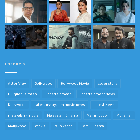
Channels
Actor Vijay
Bollywood
Bollywood Movie
cover story
Dulquer Salmaan
Entertainment
Entertainment News
Kollywood
Latest malayalam movie news
Latest News
malayalam-movie
Malayalam Cinema
Mammootty
Mohanlal
Mollywood
movie
rajinikanth
Tamil Cinema