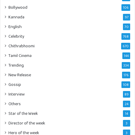
Bollywood
106
Kannada
97
English
70
Celebrity
768
Chithrabhoomi
670
Tamil Cinema
144
Trending
334
New Release
176
Gossip
108
Interview
89
Others
24
Star of the Week
14
Director of the week
3
Hero of the week
3