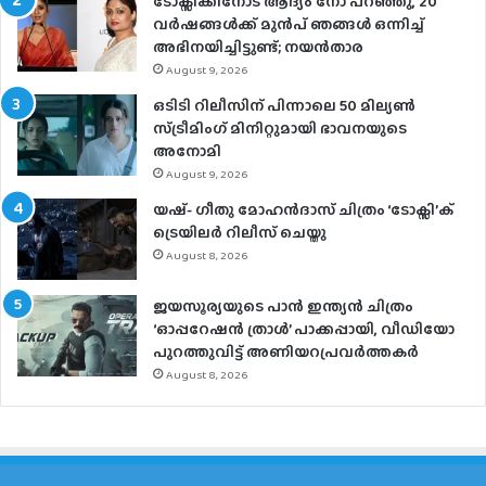
ടോക്സിക്കിനോട് ആദ്യം നോ പറഞ്ഞു, 20
വർഷങ്ങൾക്ക് മുൻപ് ഞങ്ങൾ ഒന്നിച്ച്
അഭിനയിച്ചിട്ടുണ്ട്; നയൻ‌താര
August 9, 2026
ഒടിടി റിലീസിന് പിന്നാലെ 50 മില്യൺ
സ്ട്രീമിം​ഗ് മിനിറ്റുമായി ഭാവനയുടെ
അനോമി
August 9, 2026
യഷ്- ​ഗീതു മോഹൻദാസ് ചിത്രം ‘ടോക്സി’ക്
ട്രെയിലർ റിലീസ് ചെയ്തു
August 8, 2026
ജയസൂര്യയുടെ പാൻ ഇന്ത്യൻ ചിത്രം
‘ഓപ്പറേഷൻ ത്രാൾ’ പാക്കപ്പായി, വീഡിയോ
പുറത്തുവിട്ട് അണിയറപ്രവർത്തകർ
August 8, 2026