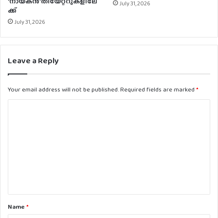
‘നായകന്‍’തീയേറ്ററുകളിലേ
July 31, 2026
ക്ക്
July 31, 2026
Leave a Reply
Your email address will not be published.
Required fields are marked
*
C
o
m
m
e
n
t
Name
*
*