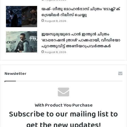
യഷ്- ​ഗീതു മോഹൻദാസ് ചിത്രം ‘ടോക്സി’ക്
ട്രെയിലർ റിലീസ് ചെയ്തു
August 8, 2026
ജയസൂര്യയുടെ പാൻ ഇന്ത്യൻ ചിത്രം
‘ഓപ്പറേഷൻ ത്രാൾ’ പാക്കപ്പായി, വീഡിയോ
പുറത്തുവിട്ട് അണിയറപ്രവർത്തകർ
August 8, 2026
Newsletter
With Product You Purchase
Subscribe to our mailing list to
get the new updates!