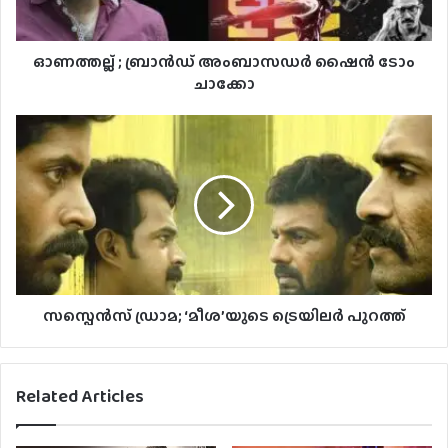
ഓണത്തല്ല് ; ബ്രാൻഡ് അംബാസഡർ ഷൈൻ ടോം
ചാക്കോ
സസ്പെൻസ് ഡ്രാമ; ‘മീശ’യുടെ ട്രെയിലർ പുറത്ത്
Related Articles