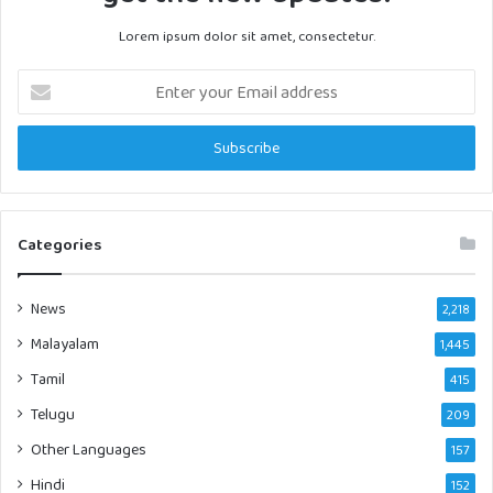
Lorem ipsum dolor sit amet, consectetur.
Enter
your
Email
address
Categories
News
2,218
Malayalam
1,445
Tamil
415
Telugu
209
Other Languages
157
Hindi
152