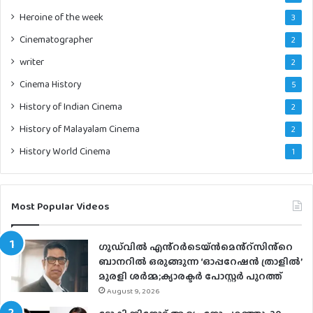
Heroine of the week
3
Cinematographer
2
writer
2
Cinema History
5
History of Indian Cinema
2
History of Malayalam Cinema
2
History World Cinema
1
Most Popular Videos
ഗുഡ്‌വിൽ എൻ്റർടെയ്ൻമെൻ്റ്സിൻ്റെ
ബാനറിൽ ഒരുങ്ങുന്ന ‘ഓപ്പറേഷൻ ത്രാളിൽ’
മുരളി ശർമ്മ;ക്യാരക്ടർ പോസ്റ്റർ പുറത്ത്
August 9, 2026