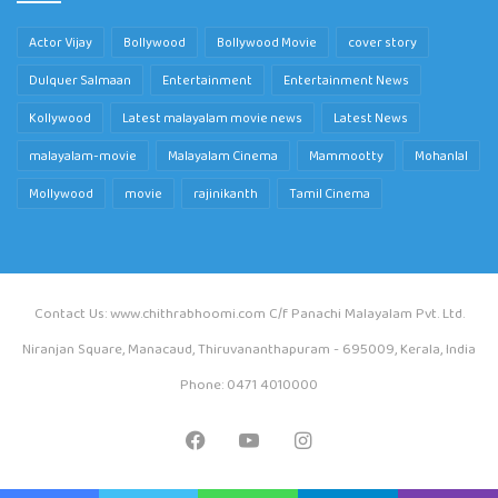
Actor Vijay
Bollywood
Bollywood Movie
cover story
Dulquer Salmaan
Entertainment
Entertainment News
Kollywood
Latest malayalam movie news
Latest News
malayalam-movie
Malayalam Cinema
Mammootty
Mohanlal
Mollywood
movie
rajinikanth
Tamil Cinema
Contact Us: www.chithrabhoomi.com C/f Panachi Malayalam Pvt. Ltd.
Niranjan Square, Manacaud, Thiruvananthapuram - 695009, Kerala, India
Phone: 0471 4010000
Facebook
YouTube
Instagram