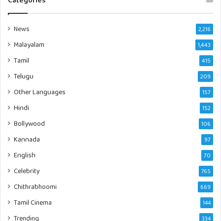
News
2,216
Malayalam
1,443
Tamil
415
Telugu
209
Other Languages
157
Hindi
152
Bollywood
106
Kannada
97
English
70
Celebrity
765
Chithrabhoomi
669
Tamil Cinema
144
Trending
334