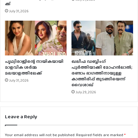
ക്ക്
July 31, 2026
പൃഥ്വിരാജിന്റെ നായികയായി
ഖലീഫ ഡബ്ബിംഗ്
മാളവിക ശര്‍മ്മ
പൂർത്തിയാക്കി മോഹൻലാൽ;
മലയാളത്തിലേക്ക്
രണ്ടാം ഭാഗത്തിനായുള്ള
കാത്തിരിപ്പ് തുടങ്ങിയെന്ന്
July 31, 2026
വൈശാഖ്
July 29, 2026
Leave a Reply
Your email address will not be published.
Required fields are marked
*