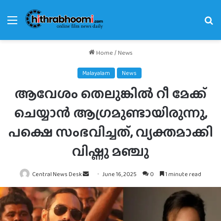
Menu
Se
fo
Home
/
News
Malayalam
News
ആവേശം തെലുങ്കിൽ റീ മേക്ക്
ചെയ്യാൻ ആഗ്രമുണ്ടായിരുന്നു,
പക്ഷെ സംഭവിച്ചത്, വ്യക്തമാക്കി
വിഷ്ണു മഞ്ചു
Send
Central News Desk
June 16, 2025
0
1 minute read
an
email