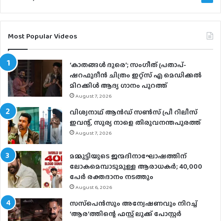
Most Popular Videos
‘കാതങ്ങൾ ദൂരെ’; സംഗീത് പ്രതാപ്-
ഷറഫുദീൻ ചിത്രം ഇറ്റ്സ് എ മെഡിക്കൽ
മിറക്കിൾ ആദ്യ ഗാനം പുറത്ത്
August 7, 2026
വിശ്വനാഥ് ആന്‍ഡ് സണ്‍സ് പ്രീ റിലീസ്
ഇവന്റ്, സൂര്യ നാളെ തിരുവനന്തപുരത്ത്
August 7, 2026
മമ്മൂട്ടിയുടെ ജന്മദിനാഘോഷത്തിന്
ലോകമെമ്പാടുമുള്ള ആരാധകര്‍; 40,000
പേര്‍ രക്തദാനം നടത്തും
August 6, 2026
സസ്‌പെന്‍സും അന്വേഷണവും നിറച്ച്
‘ആര’ത്തിന്റെ ഫസ്റ്റ് ലുക്ക് പോസ്റ്റര്‍