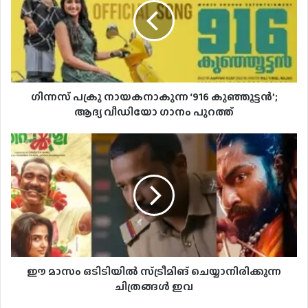
‌ഗിന്നസ് പക്രു നായകനാകുന്ന ‘916 കുഞ്ഞൂട്ടൻ’;
ആദ്യ വീഡിയോ ഗാനം പുറത്ത്
ഈ മാസം ഒടിടിയിൽ സ്ട്രീമിങ് ചെയ്യാനിരിക്കുന്ന
ചിത്രങ്ങൾ ഇവ