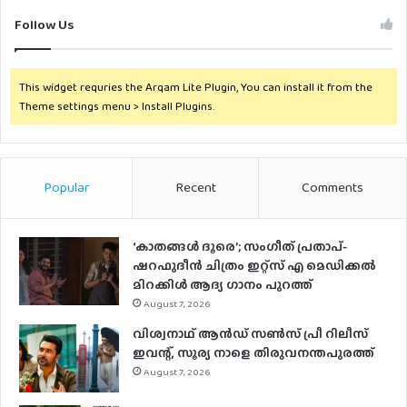
Follow Us
This widget requries the Arqam Lite Plugin, You can install it from the
Theme settings menu > Install Plugins.
Popular
Recent
Comments
‘കാതങ്ങൾ ദൂരെ’; സംഗീത് പ്രതാപ്-
ഷറഫുദീൻ ചിത്രം ഇറ്റ്സ് എ മെഡിക്കൽ
മിറക്കിൾ ആദ്യ ഗാനം പുറത്ത്
August 7, 2026
വിശ്വനാഥ് ആന്‍ഡ് സണ്‍സ് പ്രീ റിലീസ്
ഇവന്റ്, സൂര്യ നാളെ തിരുവനന്തപുരത്ത്
August 7, 2026