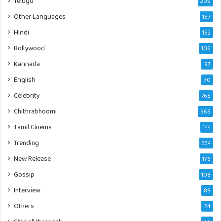
Telugu
209
Other Languages
157
Hindi
152
Bollywood
106
Kannada
97
English
70
Celebrity
765
Chithrabhoomi
669
Tamil Cinema
144
Trending
334
New Release
176
Gossip
108
Interview
89
Others
24