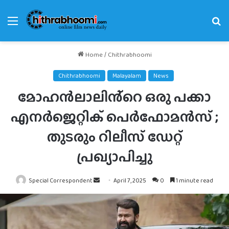
Menu
Se
fo
Home
/
Chithrabhoomi
Chithrabhoomi
Malayalam
News
മോഹൻലാലിൻ്റെ ഒരു പക്കാ
എനർജെറ്റിക് പെർഫോമൻസ് ;
തുടരും റിലീസ് ഡേറ്റ്
പ്രഖ്യാപിച്ചു
Send
Special Correspondent
April 7, 2025
0
1 minute read
an
email