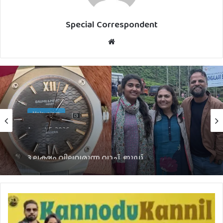
Special Correspondent
Website
Malayalam
August 5, 2026
3 ലക്ഷം വിലവരുന്ന വാച്ച്, ജൂഡ്
ആന്തണിയ്ക്ക് സുചിത്ര മോഹൻലാലിൻറെ
സ്നേഹ സമ്മാനം