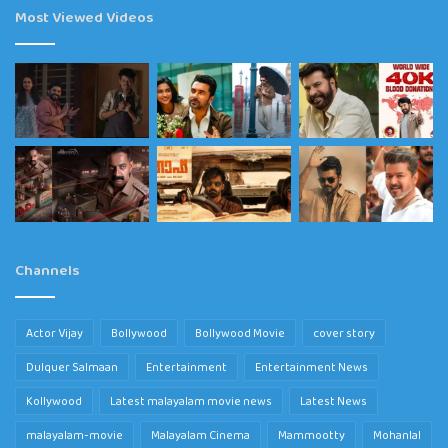
Most Viewed Videos
Channels
Actor Vijay
Bollywood
Bollywood Movie
cover story
Dulquer Salmaan
Entertainment
Entertainment News
Kollywood
Latest malayalam movie news
Latest News
malayalam-movie
Malayalam Cinema
Mammootty
Mohanlal