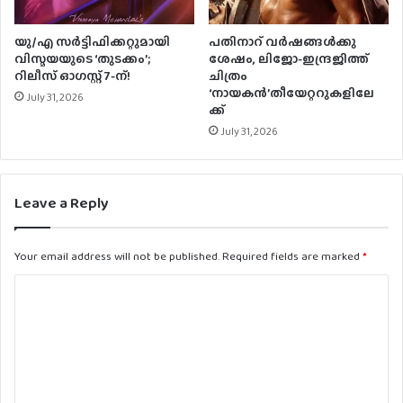
യു/എ സർട്ടിഫിക്കറ്റുമായി
പതിനാറ് വര്‍ഷങ്ങള്‍ക്കു
വിസ്മയയുടെ ‘തുടക്കം’;
ശേഷം, ലിജോ-ഇന്ദ്രജിത്ത്
റിലീസ് ഓഗസ്റ്റ് 7-ന്!
ചിത്രം
‘നായകന്‍’തീയേറ്ററുകളിലേ
July 31, 2026
ക്ക്
July 31, 2026
Leave a Reply
Your email address will not be published.
Required fields are marked
*
C
o
m
m
e