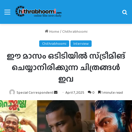
Menu
Se
fo
Home
/
Chithrabhoomi
Chithrabhoomi
Interview
ഈ മാസം ഒടിടിയിൽ സ്ട്രീമിങ്
ചെയ്യാനിരിക്കുന്ന ചിത്രങ്ങൾ
ഇവ
Send
Special Correspondent
April 7, 2025
0
1 minute read
an
email