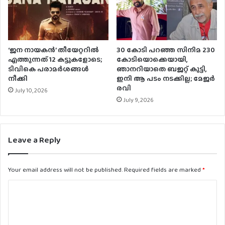
‘ജന നായകന്‍’ തീയേറ്ററില്‍
30 കോടി പറഞ്ഞ സിനിമ 230
എത്തുന്നത് 12 കട്ടുകളോടെ;
കോടിയൊക്കെയായി,
ടിവികെ പരാമര്‍ശങ്ങള്‍
ഞാനറിയാതെ ബജറ്റ് കൂട്ടി,
നീക്കി
ഇനി ആ പടം നടക്കില്ല; മേജർ
രവി
July 10, 2026
July 9, 2026
Leave a Reply
Your email address will not be published.
Required fields are marked
*
C
o
m