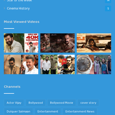
14
Cinema History
5
Most Viewed Videos
Channels
Actor Vijay
Bollywood
Bollywood Movie
cover story
Dulquer Salmaan
Entertainment
Entertainment News