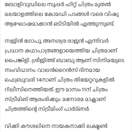
ബോളിവുഡിലെ സൂപ്പർ ഹിറ്റ് ചിത്രം മുതൽ
മലയാളത്തിലെ കോമഡി പടങ്ങൾ വരെ വിഷു
ആഘോഷമാക്കാൻ ഒടിടിയിൽ എത്തുന്നുണ്ട്.
സജിൻ ഗോപു, അനശ്വര രാജൻ എന്നിവർ
പ്രധാന കഥാപാത്രങ്ങളായെത്തിയ ചിത്രമാണ്
പൈങ്കിളി. ശ്രീജിത്ത് ബാബു ആണ് സിനിമയുടെ
സംവിധാനം. വാലന്‍റൈൻസ് ദിനമായ
ഫെബ്രുവരി 14നാണ് ചിത്രം തിയേറ്ററുകളിൽ
റിലീസിനെത്തിയത്. ഈ മാസം 11ന് ചിത്രം
സ്ട്രീമിങ് ആരംഭിക്കും. മനോരമ മാക്സാണ്
ചിത്രത്തിന്റെ സ്ട്രീമിംഗ് പാർട്ണർ.
വിക്കി കൗശലിനെ നായകനാക്കി ലക്ഷ്മൺ