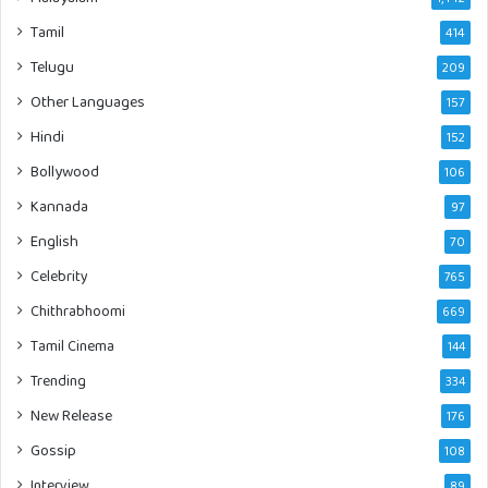
Tamil
414
Telugu
209
Other Languages
157
Hindi
152
Bollywood
106
Kannada
97
English
70
Celebrity
765
Chithrabhoomi
669
Tamil Cinema
144
Trending
334
New Release
176
Gossip
108
Interview
89