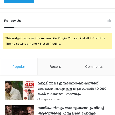
Follow Us
This widget requries the Arqam Lite Plugin, You can install it from the
Theme settings menu > Install Plugins.
Popular
Recent
Comments
മമ്മൂട്ടിയുടെ ജന്മദിനാഘോഷത്തിന്
ലോകമെമ്പാടുമുള്ള ആരാധകര്‍; 40,000
പേര്‍ രക്തദാനം നടത്തും
August 6, 2026
സസ്‌പെന്‍സും അന്വേഷണവും നിറച്ച്
‘ആര’ത്തിന്റെ ഫസ്റ്റ് ലുക്ക് പോസ്റ്റര്‍