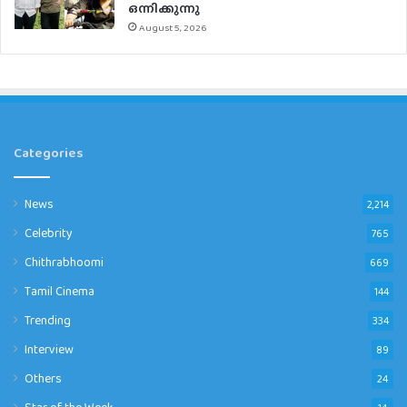
ഒന്നിക്കുന്നു
August 5, 2026
Categories
News
2,214
Celebrity
765
Chithrabhoomi
669
Tamil Cinema
144
Trending
334
Interview
89
Others
24
Star of the Week