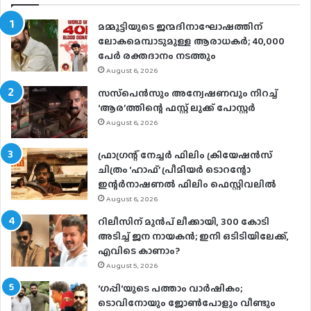
മമ്മൂട്ടിയുടെ ജന്മദിനാഘോഷത്തിന്
ലോകമെമ്പാടുമുള്ള ആരാധകര്‍; 40,000
പേര്‍ രക്തദാനം നടത്തും
August 6, 2026
സസ്‌പെന്‍സും അന്വേഷണവും നിറച്ച്
‘ആര’ത്തിന്റെ ഫസ്റ്റ് ലുക്ക് പോസ്റ്റര്‍
August 6, 2026
ഫ്രാഗ്രന്റ് നേച്ചര്‍ ഫിലിം ക്രിയേഷന്‍സ്
ചിത്രം ‘ഹാഫ്’ പ്രീമിയര്‍ ടൊറന്റോ
ഇന്റര്‍നാഷണല്‍ ഫിലിം ഫെസ്റ്റിവലില്‍
August 6, 2026
റിലീസിന് മുൻപ് ലീക്കായി, 300 കോടി
അടിച്ച് ജന നായകൻ; ഇനി ഒടിടിയിലേക്ക്,
എവിടെ കാണാം?
August 5, 2026
‘ഗപ്പി‘യുടെ പത്താം വാർഷികം;
ടൊവിനോയും ജോൺപോളും വീണ്ടും