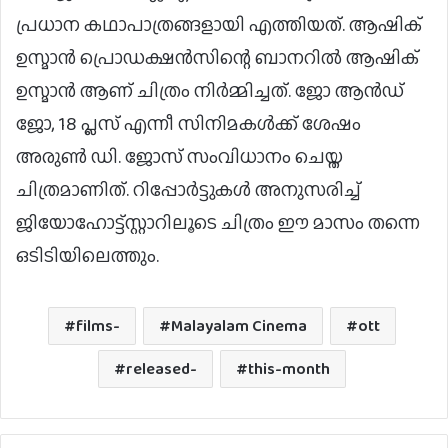
പ്രധാന കഥാപാത്രങ്ങളായി എത്തിയത്. ആഷിക്
ഉസ്മാൻ പ്രൊഡക്ഷൻസിന്റെ ബാനറിൽ ആഷിക്
ഉസ്മാൻ ആണ് ചിത്രം നിർമ്മിച്ചത്. ജോ ആൻഡ്
ജോ, 18 പ്ലസ് എന്നീ സിനിമകൾക്ക് ശേഷം
അരുൺ ഡി. ജോസ് സംവിധാനം ചെയ്ത
ചിത്രമാണിത്. റിപ്പോർട്ടുകൾ അനുസരിച്ച്
ജിയോഹോട്ട്‌സ്റ്റാറിലൂടെ ചിത്രം ഈ മാസം തന്നെ
ഒടിടിയിലെത്തും.
films-
Malayalam Cinema
ott
released-
this-month