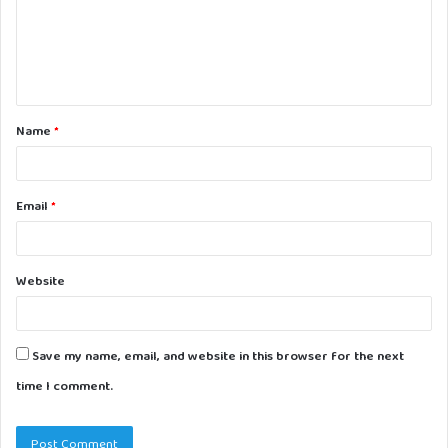
m
e
n
t
Name
*
*
Email
*
Website
Save my name, email, and website in this browser for the next
time I comment.