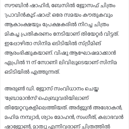
സൗബിൻ ഷാഹി‍‍ർ, ബേസിൽ ജോസഫ് ചിത്രം
‘പ്രാവിൻകൂട് ഷാപ്പ്’. ഒരേ സമയം കൗതുകവും
ആകാംക്ഷയും പ്രേക്ഷകരിൽ നിറച്ച ചിത്രം
മികച്ച പ്രതികരണം നേടിയാണ് തിയേറ്റർ വിട്ടത്‌.
ഇപ്പോഴിതാ സിനിമ ഒടിടിയിൽ സ്ട്രീമിങ്
ആരംഭിക്കുകയാണ്. വിഷു ആഘോഷമാക്കാൻ
ഏപ്രിൽ 11 ന് സോണി ലിവിലൂടെയാണ് സിനിമ
ഒടിടിയിൽ എത്തുന്നത്.
അരുൺ ഡി. ജോസ് സംവിധാനം ചെയ്ത
‘ബ്രോമാൻസ്’ ഫെബ്രുവരിയിലാണ്
തിയേറ്ററുകളിലെത്തിയത്. അർജുന്‍ അശോകൻ,
മഹിമ നമ്പ്യാർ, ശ്യാം മോഹൻ, സംഗീത്, കലാഭവൻ
ഷാജോൺ, മാത്യു എന്നിവരാണ് ചിത്രത്തിൽ