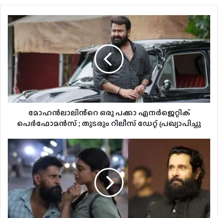
ആരാധകർ കാത്തിരിക്കുന്ന നാനി ചിത്രം, ‘ദ
പാരഡൈസ്’ ടീസർ ഡേറ്റ് പുറത്ത്
മോഹൻലാലിൻ്റെ ഒരു പക്കാ എനർജെറ്റിക്
പെർഫോമൻസ് ; തുടരും റിലീസ് ഡേറ്റ് പ്രഖ്യാപിച്ചു