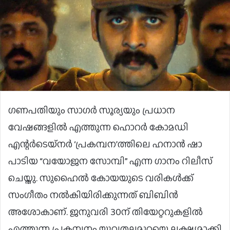
ഗണപതിയും സാഗർ സൂര്യയും പ്രധാന
വേഷങ്ങളിൽ എത്തുന്ന ഹൊറർ കോമഡി
എന്റർടെയ്നർ ‘പ്രകമ്പന’ത്തിലെ ഹനാൻ ഷാ
പാടിയ “വയോജന സോമ്പി” എന്ന ഗാനം റിലീസ്
ചെയ്തു. സുഹൈൽ കോയയുടെ വരികൾക്ക്
സംഗീതം നൽകിയിരിക്കുന്നത് ബിബിൻ
അശോകാണ്. ജനുവരി 30ന് തിയേറ്ററുകളിൽ
എത്തുന്ന പ്രകമ്പനം യുവതലമുറയെ ലക്ഷ്യമാക്കി