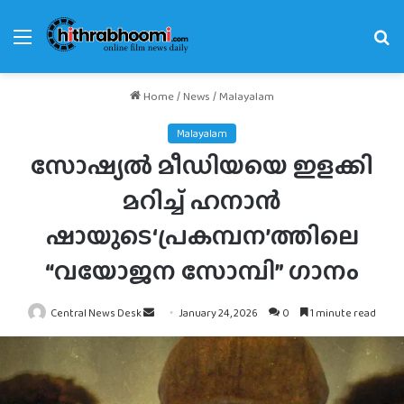
Menu
Se
fo
Home
/
News
/
Malayalam
Malayalam
സോഷ്യൽ മീഡിയയെ ഇളക്കി
മറിച്ച് ഹനാൻ
ഷായുടെ‘പ്രകമ്പന’ത്തിലെ
“വയോജന സോമ്പി” ഗാനം
Send
Central News Desk
January 24, 2026
0
1 minute read
an
email