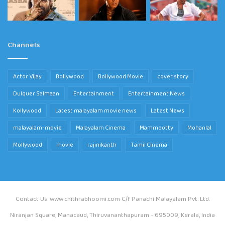
Channels
Actor Vijay
Bollywood
Bollywood Movie
cover story
Dulquer Salmaan
Entertainment
Entertainment News
Kollywood
Latest malayalam movie news
Latest News
malayalam-movie
Malayalam Cinema
Mammootty
Mohanlal
Mollywood
movie
rajinikanth
Tamil Cinema
Contact Us: www.chithrabhoomi.com C/f Panachi Malayalam Pvt. Ltd.
Niranjan Square, Manacaud, Thiruvananthapuram - 695009, Kerala, India