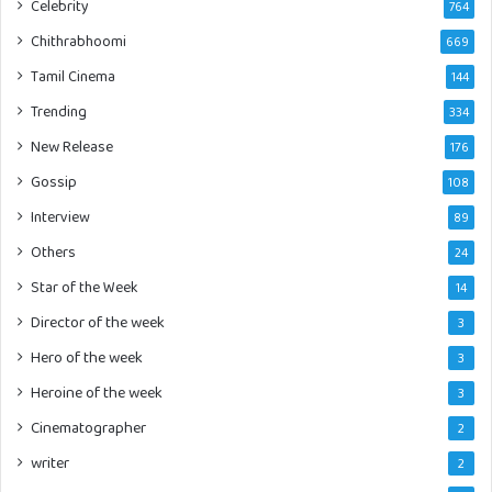
Celebrity
764
Chithrabhoomi
669
Tamil Cinema
144
Trending
334
New Release
176
Gossip
108
Interview
89
Others
24
Star of the Week
14
Director of the week
3
Hero of the week
3
Heroine of the week
3
Cinematographer
2
writer
2