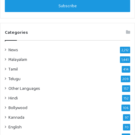
address
Categories
News
2,212
Malayalam
1,441
Tamil
414
Telugu
209
Other Languages
157
Hindi
152
Bollywood
106
Kannada
97
English
70