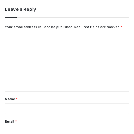
Leave a Reply
Your email address will not be published.
Required fields are marked
*
C
o
m
m
e
n
t
Name
*
*
Email
*