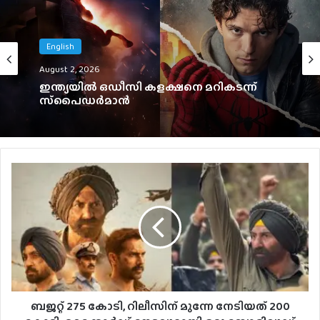
Malayalam
August 1, 2026
English
ഇൻഡസ്ട്രി ഹിറ്റ് ചിത്രത്തിന് ശേഷം പുതിയ
August 2, 2026
ചിത്രം പ്രഖ്യാപിച്ച് ഹാഷിർ, ടൈറ്റിൽ പുറത്ത്
ഇന്ത്യയിൽ ഒഡീസി കളക്ഷനെ മറികടന്ന്
സ്‌പൈഡർമാൻ
ബജറ്റ് 275 കോടി, റിലീസിന് മുന്നേ നേടിയത് 200