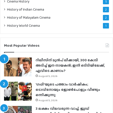
Cinema History
5
History of Indian Cinema
2
History of Malayalam Cinema
2
History World Cinema
1
Most Popular Videos
റിലീസിന് മുൻപ് ലീക്കായി, 300 കോടി
അടിച്ച് ജന നായകൻ; ഇനി ഒടിടിയിലേക്ക്,
എവിടെ കാണാം?
August 5, 2026
‘ഗപ്പി‘യുടെ പത്താം വാർഷികം;
ടൊവിനോയും ജോൺപോളും വീണ്ടും
ഒന്നിക്കുന്നു
August 5, 2026
3 ലക്ഷം വിലവരുന്ന വാച്ച്, ജൂഡ്