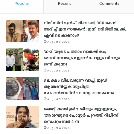
Popular
Recent
Comments
റിലീസിന് മുൻപ് ലീക്കായി, 300 കോടി
അടിച്ച് ജന നായകൻ; ഇനി ഒടിടിയിലേക്ക്,
എവിടെ കാണാം?
August 5, 2026
‘ഗപ്പി‘യുടെ പത്താം വാർഷികം;
ടൊവിനോയും ജോൺപോളും വീണ്ടും
ഒന്നിക്കുന്നു
August 5, 2026
3 ലക്ഷം വിലവരുന്ന വാച്ച്, ജൂഡ്
ആന്തണിയ്ക്ക് സുചിത്ര
മോഹൻലാലിൻറെ സ്നേഹ സമ്മാനം
August 5, 2026
ഞെട്ടിക്കാൻ ഉർവശിയും ജോജുവും,
‘ആശ’യുടെ പോസ്റ്റർ പുറത്ത്; റിലീസ്
സെപ്റ്റംബർ 4-ന്
August 4, 2026