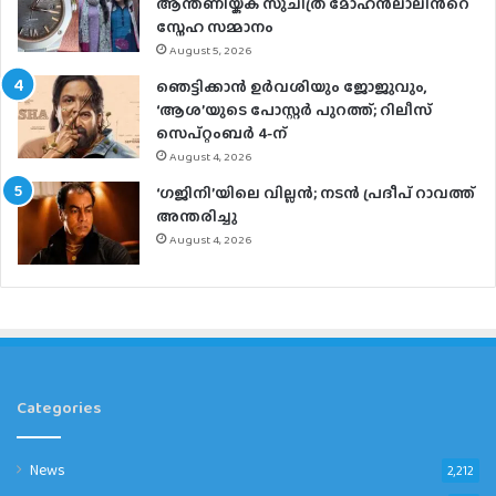
ആന്തണിയ്ക്ക് സുചിത്ര മോഹൻലാലിൻറെ
സ്നേഹ സമ്മാനം
August 5, 2026
ഞെട്ടിക്കാൻ ഉർവശിയും ജോജുവും,
‘ആശ’യുടെ പോസ്റ്റർ പുറത്ത്; റിലീസ്
സെപ്റ്റംബർ 4-ന്
August 4, 2026
‘ഗജിനി’യിലെ വില്ലൻ; നടൻ പ്രദീപ് റാവത്ത്
അന്തരിച്ചു
August 4, 2026
Categories
News
2,212