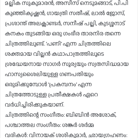
മല്ലിക സുകുമാരൻ, അസീസ് നെടുമങ്ങാട്, പി.പി
കുഞ്ഞികൃഷ്ണൻ, ഗായത്രി സതീഷ്, ലാൽ ജോസ്,
പ്രശാന്ത് അലക്സാണ്ടർ, സനീഷ് പല്ലി, കുടശ്ശനാട്
കനകം തുടങ്ങിയ ഒരു ഗംഭീര താരനിര തന്നെ
ചിത്രത്തിലുണ്ട്. ‘പണി’ എന്ന ചിത്രത്തിലെ
ശക്തമായ വില്ലൻ കഥാപാത്രത്തിലൂടെ
ശ്രദ്ധേയനായ സാഗർ സൂര്യയും സ്വതസിദ്ധമായ
ഹാസ്യശൈലിയുള്ള ഗണപതിയും
ഒരുമിക്കുമ്പോൾ ‘പ്രകമ്പനം’ എന്ന
ചിത്രത്തോടുള്ള പ്രതീക്ഷകൾ ഏറെ
വർധിച്ചിരിക്കുകയാണ്.
ചിത്രത്തിന്റെ സംഗീതം: ബിബിൻ അശോക്,
പശ്ചാത്തല സംഗീതം: ശങ്കർ ശർമ്മ
വരികൾ: വിനായക് ശശികുമാർ, ഛായഗ്രഹണം: