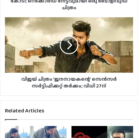
കോടി; റെക്കോർഡ് നേട്ടവുമായി ഒരു ബോളിവുഡ്
ചിത്രം
വിജയ് ചിത്രം ‘ജനനായകന്റെ’ സെൻസർ
സർട്ടിഫിക്കറ്റ് തർക്കം; വിധി 27ന്
Related Articles