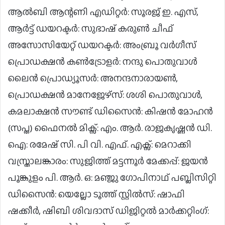
ആൽബി ആന്റണി എഡിറ്റർ: സൂരജ് ഇ. എസ്,
ആർട്ട് ഡയറക്ടർ: സുഭാഷ് കരുൺ ചീഫ്
അസോസിയേറ്റ് ഡയറക്ടർ: അംബ്രൂ വർഗീസ്
പ്രൊഡക്ഷൻ കൺട്രോളർ: നന്ദു പൊതുവാൾ
ലൈൻ പ്രൊഡ്യൂസർ: അനന്ദനാരായൺ,
പ്രൊഡക്ഷൻ മാനേജേഴ്സ്: ശശി പൊതുവാൾ,
കമലാക്ഷൻ സൗണ്ട് ഡിസൈൻ: കിഷൻ മോഹൻ
(സപ്ത) ഫൈനൽ മിക്സ്: എം. ആർ. രാജകൃഷ്ണൻ ഡി.
ഐ: രമേഷ് സി. പി വി. എഫ്. എക്സ്: മെറാക്കി
വസ്ത്രാലങ്കാരം: സുജിത്ത് മട്ടന്നൂർ മേക്കപ്പ്: ജയൻ
പൂങ്കുളം പി. ആർ. ഒ: മഞ്ജു ഗോപിനാഥ് പബ്ലിസിറ്റി
ഡിസൈൻ: യെല്ലോ ടൂത്ത് സ്റ്റിൽസ്: ഷാഫി
ഷക്കീർ, ഷിബി ശിവദാസ് ഡിജിറ്റൽ മാർക്കറ്റിംഗ്: