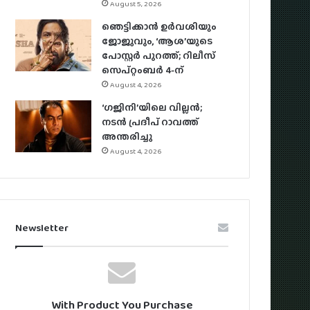
August 5, 2026
ഞെട്ടിക്കാൻ ഉർവശിയും
ജോജുവും, ‘ആശ’യുടെ
പോസ്റ്റർ പുറത്ത്; റിലീസ്
സെപ്റ്റംബർ 4-ന്
August 4, 2026
‘ഗജിനി’യിലെ വില്ലൻ;
നടൻ പ്രദീപ് റാവത്ത്
അന്തരിച്ചു
August 4, 2026
Newsletter
With Product You Purchase