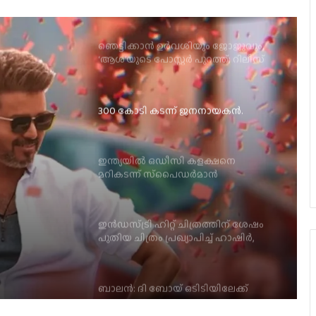
സെപ്റ്റംബർ 4-ന്
300 കോടി കടന്ന് ജനനായകൻ.
ഇന്ത്യയിൽ ഒഡീസി കളക്ഷനെ
മറികടന്ന് സ്‌പൈഡർമാൻ
ഇൻഡസ്ട്രി ഹിറ്റ് ചിത്രത്തിന് ശേഷം
ളക്ഷനെ
പുതിയ ചിത്രം പ്രഖ്യാപിച്ച് ഹാഷിർ,
മാൻ
ടൈറ്റിൽ പുറത്ത്
ബാലന്‍: ദി ബോയ് ഒടിടിയിലേക്ക്
ജര്‍മനിയിലെ ഇന്ത്യന്‍ ഫിലിം
ഫെസ്റ്റിവലില്‍ പുരസ്‌കാരനേട്ടവുമായി
ടോവിനോ തോമസ് ചിത്രം ‘നരിവേട്ട’