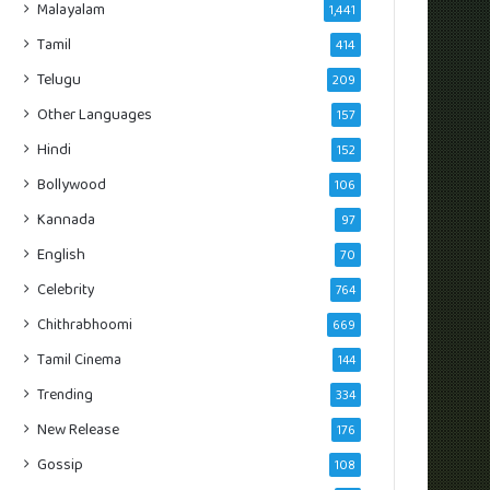
Malayalam
1,441
Tamil
414
Telugu
209
Other Languages
157
Hindi
152
Bollywood
106
Kannada
97
English
70
Celebrity
764
Chithrabhoomi
669
Tamil Cinema
144
Trending
334
New Release
176
Gossip
108