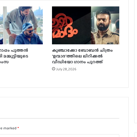
300 കോടി കടന്ന് ജനനായകൻ.
ഇന്ത്യയിൽ ഒഡീസി കളക്ഷനെ
മറികടന്ന് സ്‌പൈഡർമാൻ
പ്പം പുത്തൻ
കുഞ്ചാക്കോ ബോബന്‍ ചിത്രം
 മമ്മൂട്ടിയുടെ
‘ഉന്മാദ’ത്തിലെ ലിറിക്കല്‍
ഇൻഡസ്ട്രി ഹിറ്റ് ചിത്രത്തിന് ശേഷം
ാശംസ
വീഡിയോ ഗാനം പുറത്ത്
പുതിയ ചിത്രം പ്രഖ്യാപിച്ച് ഹാഷിർ,
July 28, 2026
ടൈറ്റിൽ പുറത്ത്
ബാലന്‍: ദി ബോയ് ഒടിടിയിലേക്ക്
are marked
*