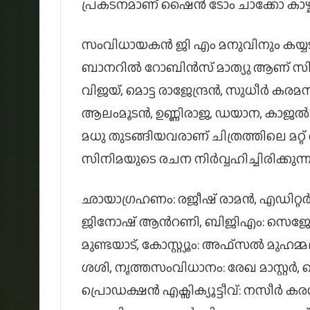
പ്രകടനമാണ് ഷൈൻ ടോം ചാക്കോ കാഴ്ചവ
സംവിധായകൻ ജി എം മനുവിനും കയ്യടികൾ 
ബാനറിൽ റോബിൻസ് മാത്യു ആണ് സിനി
വിജയ്, മൊട്ട രാജേന്ദ്രൻ, സുധീർ കര
ആലംമൂടൻ, ഉണ്ണിരാജ, ഡയാന, കാജൽ 
മധു തുടങ്ങിയവരാണ് ചിത്രത്തിലെ മറ്
സിനിമയുടെ രചന നിർവ്വഹിച്ചിരിക്കുന്ന
ഛായാഗ്രഹണം: രജീഷ് രാമൻ, എഡിറ്
ജിനോഷ് ആന്‍റണി, ബിജിഎം: സെജ
മുണ്ടയാട്, കോസ്റ്റ്യൂം: അഫ്സൽ മുഹമ്മദ്, 
ശശി, നൃത്തസംവിധാനം: രേഖ മാസ്റ്റർ,
പ്രൊഡക്ഷൻ എക്സിക്യൂട്ടീവ്: നസീർ കരന