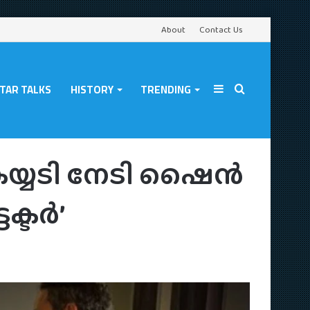
About
Contact Us
TAR TALKS
HISTORY
TRENDING
Sidebar
Search
രം ‘ദി പ്രൊട്ടക്ടർ’
ം’; കയ്യടി നേടി ഷൈൻ
for
ടക്ടർ’