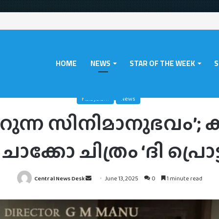
HOME
NEWS
STAR OF THE WEEK
S
ത്രില്ലടിപ്പിച്ച് മുന്നേറുന്ന സിനിമാനുഭവം’; കയ്യടി നേടി ഷൈൻ ടോം ചാക്കോ ചിത്
Malayalam
News
 മുന്നേറുന്ന സിനിമാനുഭവ
ാക്കോ ചിത്രം ‘ദി പ്രൊട്
Send
Central News Desk
June 13, 2025
0
1 minute read
an
email