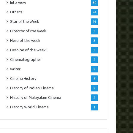
Interview
89
Others
24
Star of the Week
14
Director of the week
3
Hero of the week
3
Heroine of the week
3
Cinematographer
2
writer
2
Cinema History
5
History of Indian Cinema
2
History of Malayalam Cinema
2
History World Cinema
1