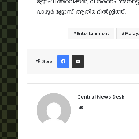
ജോഷി അറവക്കൽ, വിതരണം: അമ്പാട്ട്
വാഴൂർ ജോസ്, ആതിര ദിൽജിത്ത്.
Entertainment
Malay
Facebook
Share via Email
Share
Central News Desk
Website