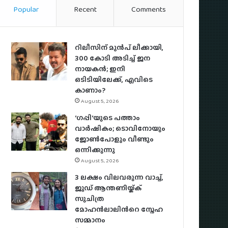
Popular
Recent
Comments
റിലീസിന് മുൻപ് ലീക്കായി,
300 കോടി അടിച്ച് ജന
നായകൻ; ഇനി
ഒടിടിയിലേക്ക്, എവിടെ
കാണാം?
August 5, 2026
‘ഗപ്പി‘യുടെ പത്താം
വാർഷികം; ടൊവിനോയും
ജോൺപോളും വീണ്ടും
ഒന്നിക്കുന്നു
August 5, 2026
3 ലക്ഷം വിലവരുന്ന വാച്ച്,
ജൂഡ് ആന്തണിയ്ക്ക്
സുചിത്ര
മോഹൻലാലിൻറെ സ്നേഹ
സമ്മാനം