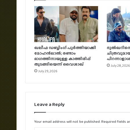
ഖലീഫ ഡബ്ബിംഗ് പൂർത്തിയാക്കി
ദുൽഖറിനൊ
മോഹൻലാൽ; രണ്ടാം
ചിത്രവുമായി
ഭാഗത്തിനായുള്ള കാത്തിരിപ്പ്
പിറന്നാള
തുടങ്ങിയെന്ന് വൈശാഖ്
July 28, 2026
July 29, 2026
Leave a Reply
Your email address will not be published.
Required fields 