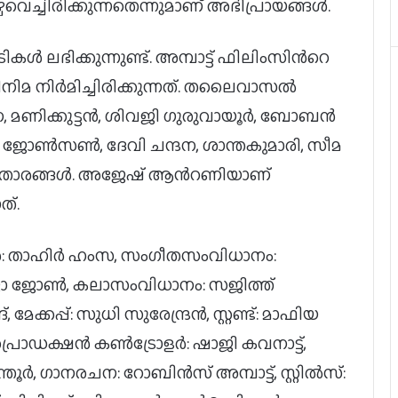
െച്ചിരിക്കുന്നതെന്നുമാണ് അഭിപ്രായങ്ങൾ.
ലഭിക്കുന്നുണ്ട്. അമ്പാട്ട് ഫിലിംസിന്‍റെ
മ നിർമിച്ചിരിക്കുന്നത്. തലൈവാസൽ
മന, മണിക്കുട്ടൻ, ശിവജി ഗുരുവായൂർ, ബോബൻ
ജോൺസൺ, ദേവി ചന്ദന, ശാന്തകുമാരി, സീമ
റ് താരങ്ങള്‍. അജേഷ് ആന്‍റണിയാണ്
ത്.
റർ: താഹിർ ഹംസ, സംഗീതസംവിധാനം:
ോ ജോൺ, കലാസംവിധാനം: സജിത്ത്
മേക്കപ്പ്: സുധി സുരേന്ദ്രൻ, സ്റ്റണ്ട്: മാഫിയ
 പ്രൊഡക്ഷൻ കൺട്രോളർ: ഷാജി കവനാട്ട്,
ജര്‍മനിയിലെ ഇന്ത്യന്‍ ഫിലിം
്തൂർ, ഗാനരചന: റോബിൻസ് അമ്പാട്ട്, സ്റ്റിൽസ്:
ഫെസ്റ്റിവലില്‍ പുരസ്‌കാരനേട്ടവുമായി