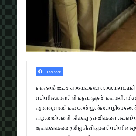
Facebook
ഷൈൻ ടോം ചാക്കോയെ നായകനാക്കി ജി 
സിനിമയാണ് ‘ദി പ്രൊട്ടക്ടർ’. പൊലീ
എത്തുന്നത്. ഹൊറർ ഇൻവെസ്റ്റിഗേഷൻ മ
പുറത്തിറങ്ങി. മികച്ച പ്രതികരണമാണ് സി
പ്രേക്ഷകരെ ത്രില്ലടിപ്പിച്ചാണ് സിനിമ മ