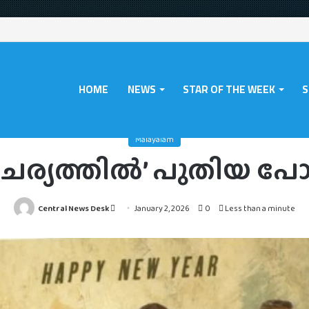
HOME
NEWS
STAR OF THE WEEK
S
e
/
News
/
Malayalam
/
‘ഒരു ദുരൂഹ സാഹചര്യത്തില്‍’ പുതിയ പോസ്റ്റര്‍ പുറത്
Malayalam
യത്തില്‍’ പുതിയ പോസ്റ
Send
Central News Desk
January 2, 2026
0
Less than a minute
an
email