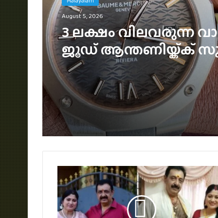
Malayalam
August 4, 2026
ഞെട്ടിക്കാൻ ഉർവശിയു
ജോജുവും, ‘ആശ’യുട
പോസ്റ്റർ പുറത്ത്; റിലീ
സെപ്റ്റംബർ 4-ന്