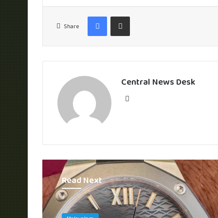
Facebook
Share via Email
Share
Central News Desk
Website
Read Next