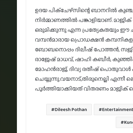
ഉദയ പിക്‌ചേഴ്‌സിന്റെ ബാനറില്‍ കു
നിര്‍മ്മാണത്തില്‍ പങ്കാളിയാണ്. മാജി
ഒരുമിക്കുന്നു എന്ന പ്രത്യേകതയും ഈ ചി
വമ്പന്‍മാരായ പ്രൊഡക്ഷന്‍ കമ്പനികള
ബോബനൊപ്പം ദിലീഷ് പോത്തന്‍, സജിന്
രാജേഷ് മാധവ്, ഷാഹി കബീര്‍, കുഞ്ഞികൃ
മോഹന്‍രാജ്, ദിവ്യ രതീഷ് പൊതുവാള്
ചെയ്യുന്നു.വയനാട്,തിരുനെല്ലി എന്നീ 
പൂര്‍ത്തിയാക്കിയത് വിതരണം മാജിക് ഫ
Dileesh Pothan
Entertainmen
Kun