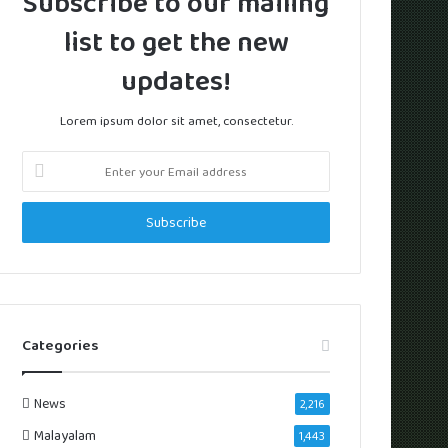
Subscribe to our mailing
list to get the new
updates!
Lorem ipsum dolor sit amet, consectetur.
Enter
your
Email
address
Categories
News
2,216
Malayalam
1,443