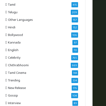
Tamil
415
Telugu
209
Other Languages
157
Hindi
152
Bollywood
106
Kannada
97
English
70
Celebrity
765
Chithrabhoomi
669
Tamil Cinema
144
Trending
334
New Release
176
Gossip
108
Interview
89