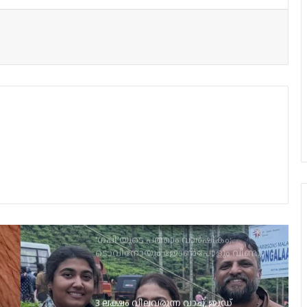
വിസ്മയയുടെ ‘തുടക്കം’; റിലീസ് ഓഗസ്റ്റ്
7-ന്!
പതിനാറ് വര്‍ഷങ്ങള്‍ക്കു ശേഷം,
ലിജോ-ഇന്ദ്രജിത്ത് ചിത്രം
‘നായകന്‍’തീയേറ്ററുകളിലേക്ക്
കുഞ്ചാക്കോ ബോബന്‍ – ലിജോമോള്‍
ചിത്രം; ‘ഉന്മാദം’ ഇന്ന് തിയറ്ററുകളില്‍
‘ഗപ്പി‘യുടെ പത്താം വാർഷികം;
ടൊവിനോയും ജോൺപോളും വീണ്ടും
ഒന്നിക്കുന്നു
3 ലക്ഷം വിലവരുന്ന വാച്ച്, ജൂഡ്
ആന്തണിയ്ക്ക് സുചിത്ര
മോഹൻലാലിൻറെ സ്നേഹ സമ്മാനം
ഞെട്ടിക്കാൻ ഉർവശിയും ജോജുവും,