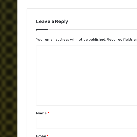
Leave a Reply
Your email address will not be published.
Required fields 
C
o
m
m
e
n
t
Name
*
*
Email
*