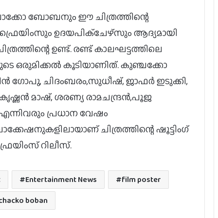
ഞ്ചാക്കോ ബോബനും ഈ ചിത്രത്തിന്റെ
ക് ഫ്രെയിംസും ഉദയപിക്‌ചേഴ്‌സും ആദ്യമായി
ത്രത്തിന്റെ ഉണ്ട്. രണ്ട് കാലഘട്ടത്തിലെ
ുടെ ഒരുമിക്കല്‍ കൂടിയാണിത്. കുഞ്ചക്കോ
‍ ഗോപു, ചിദംബരം,സുധീഷ്, ജാഫര്‍ ഇടുക്കി,
ഷ്ണന്‍ മാഷ്, ശരണ്യ രാമചന്ദ്രന്‍,പൂജ
‍ എന്നിവരും പ്രധാന വേഷം
ലൊക്കേഷനുകളിലായാണ് ചിത്രത്തിന്റെ ഷൂട്ടിംഗ്
ബാലന്‍: ദി ബോയ് ഒടിടിയിലേക്ക്
്രെയിംസ് റിലീസ്.
ജര്‍മനിയിലെ ഇന്ത്യന്‍ ഫിലിം
ഫെസ്റ്റിവലില്‍ പുരസ്‌കാരനേട്ടവുമായി
t
Entertainment News
film poster
ടോവിനോ തോമസ് ചിത്രം ‘നരിവേട്ട’
chacko boban
യു/എ സർട്ടിഫിക്കറ്റുമായി