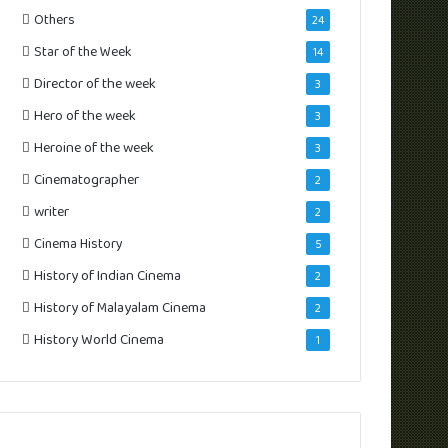
Others
24
Star of the Week
14
Director of the week
3
Hero of the week
3
Heroine of the week
3
Cinematographer
2
writer
2
Cinema History
5
History of Indian Cinema
2
History of Malayalam Cinema
2
History World Cinema
1