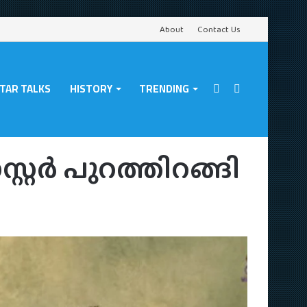
About
Contact Us
TAR TALKS
HISTORY
TRENDING
Sidebar
Search
തിറങ്ങി
്റര്‍ പുറത്തിറങ്ങി
for