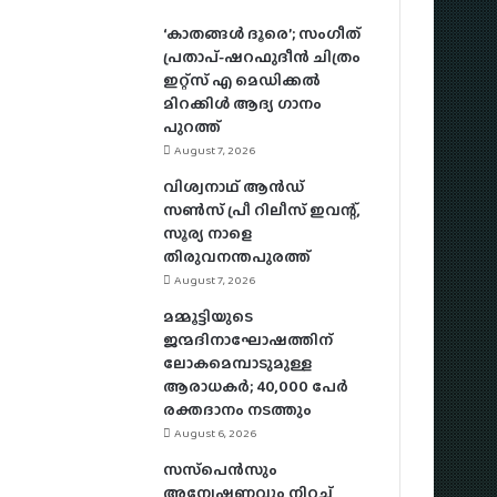
‘കാതങ്ങൾ ദൂരെ’; സംഗീത്
പ്രതാപ്-ഷറഫുദീൻ ചിത്രം
ഇറ്റ്സ് എ മെഡിക്കൽ
മിറക്കിൾ ആദ്യ ഗാനം
പുറത്ത്
August 7, 2026
വിശ്വനാഥ് ആന്‍ഡ്
സണ്‍സ് പ്രീ റിലീസ് ഇവന്റ്,
സൂര്യ നാളെ
തിരുവനന്തപുരത്ത്
August 7, 2026
മമ്മൂട്ടിയുടെ
ജന്മദിനാഘോഷത്തിന്
ലോകമെമ്പാടുമുള്ള
ആരാധകര്‍; 40,000 പേര്‍
രക്തദാനം നടത്തും
August 6, 2026
സസ്‌പെന്‍സും
അന്വേഷണവും നിറച്ച്