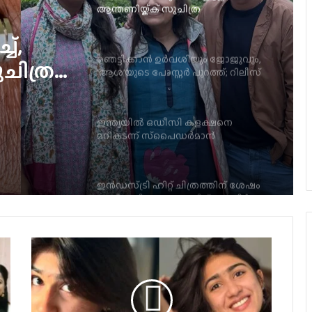
‘ആശ’യുടെ പോസ്റ്റർ പുറത്ത്; റിലീസ്
സെപ്റ്റംബർ 4-ന്
ം
ഇന്ത്യയിൽ ഒഡീസി കളക്ഷനെ
െ
മറികടന്ന് സ്‌പൈഡർമാൻ
സ്
ഇൻഡസ്ട്രി ഹിറ്റ് ചിത്രത്തിന് ശേഷം
പുതിയ ചിത്രം പ്രഖ്യാപിച്ച് ഹാഷിർ,
ടൈറ്റിൽ പുറത്ത്
ബാലന്‍: ദി ബോയ് ഒടിടിയിലേക്ക്
ജര്‍മനിയിലെ ഇന്ത്യന്‍ ഫിലിം
ഫെസ്റ്റിവലില്‍ പുരസ്‌കാരനേട്ടവുമായി
ടോവിനോ തോമസ് ചിത്രം ‘നരിവേട്ട’
യു/എ സർട്ടിഫിക്കറ്റുമായി
വിസ്മയയുടെ ‘തുടക്കം’; റിലീസ് ഓഗസ്റ്റ്