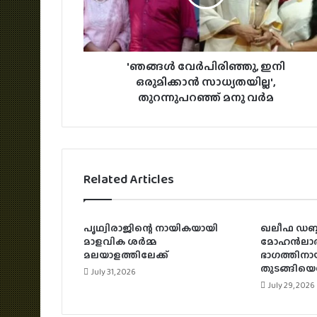
'ഞങ്ങൾ വേർപിരിഞ്ഞു, ഇനി
ഒരുമിക്കാൻ സാധ്യതയില്ല',
തുറന്നുപറഞ്ഞ് മനു വര്‍മ
Related Articles
പൃഥ്വിരാജിന്റെ നായികയായി
ഖലീഫ ഡബ്ബി
മാളവിക ശര്‍മ്മ
മോഹൻലാൽ;
മലയാളത്തിലേക്ക്
ഭാഗത്തിനായു
തുടങ്ങിയെ
July 31, 2026
July 29, 2026