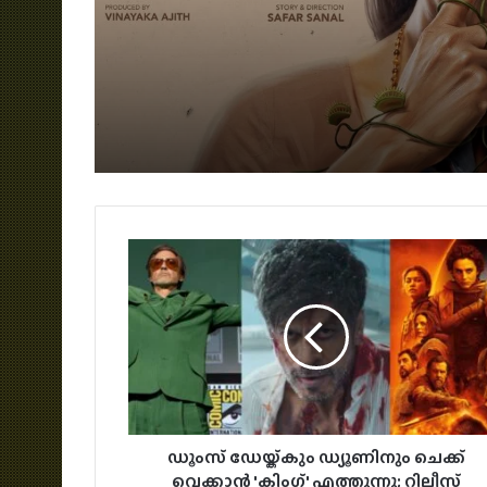
പോസ്റ്റർ പുറത്ത്; റിലീ
സെപ്റ്റംബർ 4-ന്
ഡൂംസ് ഡേയ്ക്കും ഡ്യൂണിനും ചെക്ക്
വെക്കാൻ 'കിംഗ്' എത്തുന്നു; റിലീസ്