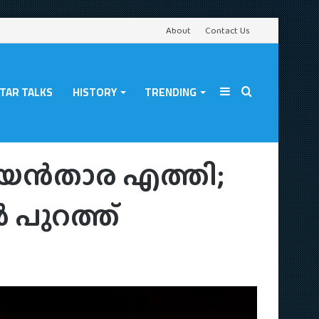
About
Contact Us
TAR TALKS
HISTORY
TRENDING
Sidebar
Search
്യാരക്ടർ പോസ്റ്റർ പുറത്ത്
നയൻ‌താര എത്തി;
for
റർ പുറത്ത്