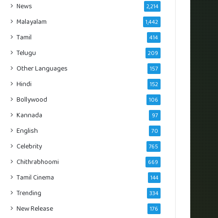
News
2,214
Malayalam
1,442
Tamil
414
Telugu
209
Other Languages
157
Hindi
152
Bollywood
106
Kannada
97
English
70
Celebrity
765
Chithrabhoomi
669
Tamil Cinema
144
Trending
334
New Release
176