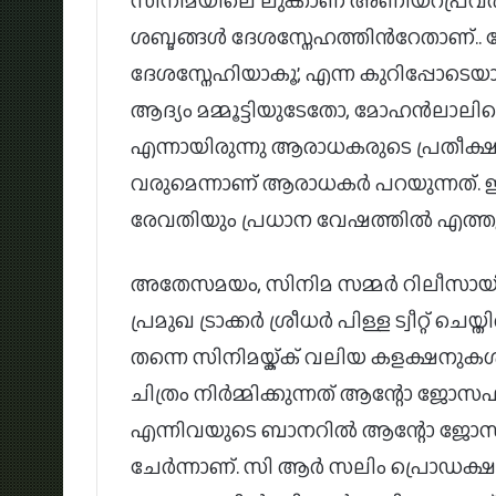
സിനിമയിലെ ലുക്കാണ് അണിയറപ്രവർത്തക
ശബ്ദങ്ങൾ ദേശസ്നേഹത്തിന്‍റേതാണ്.
ദേശസ്നേഹിയാകൂ’, എന്ന കുറിപ്പോടെയാ
ആദ്യം മമ്മൂട്ടിയുടേതോ, മോഹൻലാലി
എന്നായിരുന്നു ആരാധകരുടെ പ്രതീക്ഷ
വരുമെന്നാണ് ആരാധകർ പറയുന്നത്. 
രേവതിയും പ്രധാന വേഷത്തിൽ എത്തുന്
അതേസമയം, സിനിമ സമ്മർ റിലീസായി 
പ്രമുഖ ട്രാക്കർ ശ്രീധർ പിള്ള ട്വീറ്റ്
തന്നെ സിനിമയ്ക്ക് വലിയ കളക്ഷനുകൾ
ചിത്രം നിർമ്മിക്കുന്നത് ആന്റോ ജോസഫ്
എന്നിവയുടെ ബാനറിൽ ആന്റോ ജോസഫ
ചേർന്നാണ്. സി ആർ സലിം പ്രൊഡക്ഷൻ