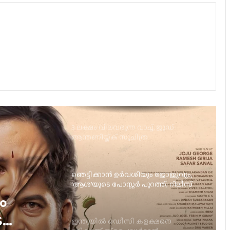
‘നായകന്‍’തീയേറ്ററുകളിലേക്ക്
കുഞ്ചാക്കോ ബോബന്‍ – ലിജോമോള്‍
ചിത്രം; ‘ഉന്മാദം’ ഇന്ന് തിയറ്ററുകളില്‍
പൃഥ്വിരാജിന്റെ നായികയായി മാളവിക
ശര്‍മ്മ മലയാളത്തിലേക്ക്
3 ലക്ഷം വിലവരുന്ന വാച്ച്, ജൂഡ്
ആന്തണിയ്ക്ക് സുചിത്ര
മോഹൻലാലിൻറെ സ്നേഹ സമ്മാനം
ഞെട്ടിക്കാൻ ഉർവശിയും ജോജുവും,
‘ആശ’യുടെ പോസ്റ്റർ പുറത്ത്; റിലീസ്
സെപ്റ്റംബർ 4-ന്
ം
െ
ഇന്ത്യയിൽ ഒഡീസി കളക്ഷനെ