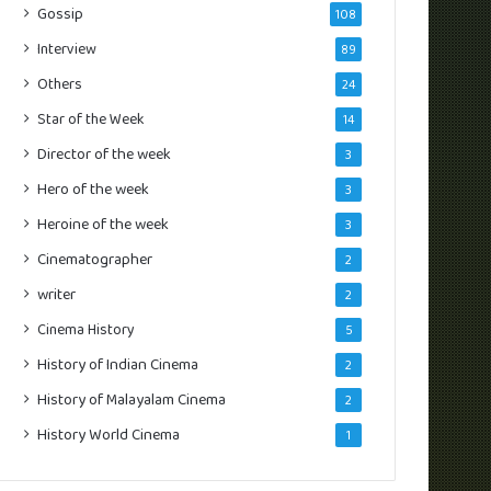
Gossip
108
Interview
89
Others
24
Star of the Week
14
Director of the week
3
Hero of the week
3
Heroine of the week
3
Cinematographer
2
writer
2
Cinema History
5
History of Indian Cinema
2
History of Malayalam Cinema
2
History World Cinema
1