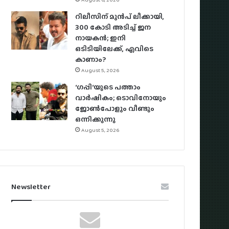
റിലീസിന് മുൻപ് ലീക്കായി,
300 കോടി അടിച്ച് ജന
നായകൻ; ഇനി
ഒടിടിയിലേക്ക്, എവിടെ
കാണാം?
August 5, 2026
‘ഗപ്പി‘യുടെ പത്താം
വാർഷികം; ടൊവിനോയും
ജോൺപോളും വീണ്ടും
ഒന്നിക്കുന്നു
August 5, 2026
Newsletter