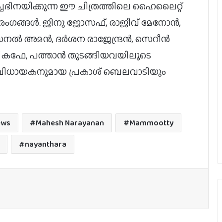
ിച്ചഭിനയിക്കുന്ന ഈ ചിത്രത്തിലെ ഹൈലൈറ്റ്
ംഗങ്ങൾ. ജിനു ജോസഫ്, രാജീവ് മേനോന്‍,
്‍ അമന്‍, ദര്‍ശന രാജേന്ദ്രന്‍, സെറീന്‍
സ് കഫേ, പത്താന്‍ തുടങ്ങിയവയിലൂടെ
റും സംവിധായകനുമായ പ്രകാശ് ബെലവാടിയും
ജര്‍മനിയിലെ ഇന്ത്യന്‍ ഫിലിം
ews
Mahesh Narayanan
Mammootty
ഫെസ്റ്റിവലില്‍ പുരസ്‌കാരനേട്ടവുമായി
ടോവിനോ തോമസ് ചിത്രം ‘നരിവേട്ട’
nayanthara
യു/എ സർട്ടിഫിക്കറ്റുമായി
വിസ്മയയുടെ ‘തുടക്കം’; റിലീസ് ഓഗസ്റ്റ്
7-ന്!
പതിനാറ് വര്‍ഷങ്ങള്‍ക്കു ശേഷം,
ലിജോ-ഇന്ദ്രജിത്ത് ചിത്രം