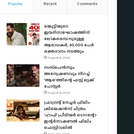
Popular
Recent
Comments
മമ്മൂട്ടിയുടെ
ജന്മദിനാഘോഷത്തിന്
ലോകമെമ്പാടുമുള്ള
ആരാധകര്‍; 40,000 പേര്‍
രക്തദാനം നടത്തും
August 6, 2026
സസ്‌പെന്‍സും
അന്വേഷണവും നിറച്ച്
‘ആര’ത്തിന്റെ ഫസ്റ്റ് ലുക്ക്
പോസ്റ്റര്‍
August 6, 2026
ഫ്രാഗ്രന്റ് നേച്ചര്‍ ഫിലിം
ക്രിയേഷന്‍സ് ചിത്രം
‘ഹാഫ്’ പ്രീമിയര്‍ ടൊറന്റോ
ഇന്റര്‍നാഷണല്‍ ഫിലിം
ഫെസ്റ്റിവലില്‍
August 6, 2026