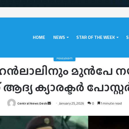
HOME
NEWS
STAR OF THE WEEK
S
m
/
മമ്മൂട്ടിക്കും മോഹൻലാലിനും മുൻപേ നയൻ‌താര എത്തി; പാട്രിയറ്റ് ആദ്യ ക
Malayalam
ം മോഹൻലാലിനും മുൻപേ 
റ് ആദ്യ ക്യാരക്ടർ പോസ്റ്
Send
Central News Desk
January 25, 2026
0
1 minute read
an
email