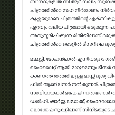
ബാനറുകളിൽ സി.ആര്‍.സലിം, സുഭാഷ് 
ചിത്രത്തിൻ്റെ സഹ നിർമ്മാണം നിർവഹ
കൃഷ്ണയുമാണ് ചിത്രത്തിന്റെ എക്‌സിക്യൂട
ഏറ്റവും വലിയ ചിത്രമായി ഒരുക്കുന്ന പാട്
അനുസ്മരിപ്പിക്കുന്ന രീതിയിലാണ് ഒരുക്
ചിത്രത്തിൻ്റെ ടൈറ്റിൽ ടീസറിലെ ദൃശ്യങ
മമ്മൂട്ടി, മോഹൻലാൽ എന്നിവരുടെ ഗം
ഹൈലൈറ്റ് ആയി മാറുമെന്നും ടീസർ
കാണാത്ത തരത്തിലുള്ള മാസ്സ് ദൃശ്യ വിര
ഫീൽ ആണ് ടീസർ നൽകുന്നത്. ചിത്രത്ത
സംവിധായകൻ മഹേഷ് നാരായണൻ തന്
ഡൽഹി, ഷാർജ, ലഡാക്ക്, ഹൈദരാബാദ്
ലൊക്കേഷനുകളിലാണ് സിനിമയുടെ ചിത