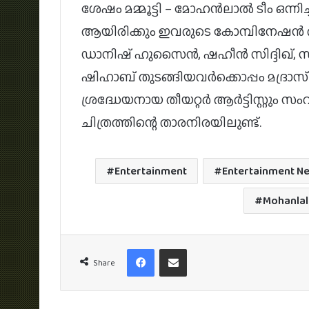
ശേഷം മമ്മൂട്ടി – മോഹൻലാൽ ടീം ഒന്ന
ആയിരിക്കും ഇവരുടെ കോമ്പിനേഷൻ ര
ഡാനിഷ് ഹുസൈന്‍, ഷഹീന്‍ സിദ്ദിഖ്, സനല
ഷിഹാബ് തുടങ്ങിയവര്‍ക്കൊപ്പം മദ്രാ
ശ്രദ്ധേയനായ തീയറ്റര്‍ ആര്‍ട്ടിസ്റ്
ചിത്രത്തിന്റെ താരനിരയിലുണ്ട്.
Entertainment
Entertainment N
Mohanlal
Facebook
Share via Email
Share