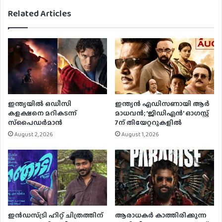
Related Articles
ഇന്ത്യയിൽ ഒഡീസി
ഇന്ത്യൻ എഡിസണായി ആർ
കളക്ഷനെ മറികടന്ന്
മാധവൻ; ‘ജിഡിഎൻ’ ഓഗസ്റ്റ്
സ്‌പൈഡർമാൻ
7ന് തിയേറ്ററുകളിൽ
August 2, 2026
August 1, 2026
ഇൻഡസ്ട്രി ഹിറ്റ് ചിത്രത്തിന്
ആരാധകർ കാത്തിരിക്കുന്ന