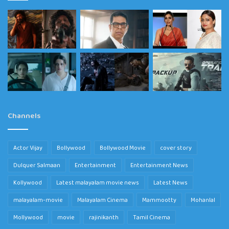
Channels
Actor Vijay
Bollywood
Bollywood Movie
cover story
Dulquer Salmaan
Entertainment
Entertainment News
Kollywood
Latest malayalam movie news
Latest News
malayalam-movie
Malayalam Cinema
Mammootty
Mohanlal
Mollywood
movie
rajinikanth
Tamil Cinema