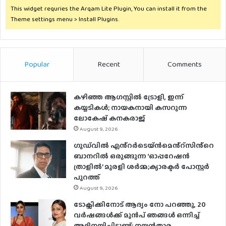
This widget requries the Arqam Lite Plugin, You can install it from the
Theme settings menu > Install Plugins.
Popular
Recent
Comments
കഴിഞ്ഞ ആഗസ്റ്റിൽ ട്രോളി, ഇന്ന്
കയ്യടികൾ; നായകനായി കസറുന്ന
ലോകേഷ് കനകരാജ്
August 9, 2026
ഗുഡ്‌വിൽ എൻ്റർടെയ്ൻമെൻ്റ്സിൻ്റെ
ബാനറിൽ ഒരുങ്ങുന്ന ‘ഓപ്പറേഷൻ
ത്രാളിൽ’ മുരളി ശർമ്മ;ക്യാരക്ടർ പോസ്റ്റർ
പുറത്ത്
August 9, 2026
ടോക്സിക്കിനോട് ആദ്യം നോ പറഞ്ഞു, 20
വർഷങ്ങൾക്ക് മുൻപ് ഞങ്ങൾ ഒന്നിച്ച്
അഭിനയിച്ചിട്ടുണ്ട്; നയൻ‌താര