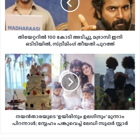
തിയേറ്ററിൽ 100 കോടി അടിച്ചു, മദ്രാസി ഇനി
ഒടിടിയിൽ, സ്ട്രീമിംഗ് തീയതി പുറത്ത്
നയൻതാരയുടെ ‘ഉയിരിനും ഉലഗിനും’ മൂന്നാം
പിറന്നാൾ; സ്നേഹം പങ്കുവെച്ച് ലേഡി സൂപ്പർ സ്റ്റാർ