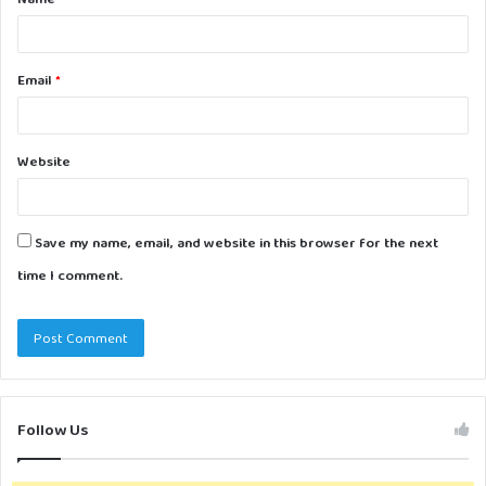
*
Email
*
Website
Save my name, email, and website in this browser for the next
time I comment.
Follow Us