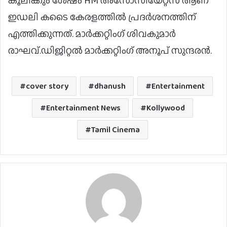
കൂലിക്കും ശേഷം HM അസോസിയേറ്റ്സ് ആണ്
ഇഡലി കടൈ കേരളത്തിൽ പ്രദർശനത്തിന്
എത്തിക്കുന്നത്. മാർക്കറ്റിംഗ് ശിവകുമാർ
രാഘവ്.ഡിജിറ്റൽ മാർക്കറ്റിംഗ് അനൂപ് സുന്ദരൻ.
cover story
dhanush
Entertainment
Entertainment News
Kollywood
Tamil Cinema