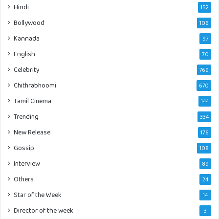
Hindi
152
Bollywood
106
Kannada
97
English
70
Celebrity
769
Chithrabhoomi
670
Tamil Cinema
144
Trending
334
New Release
176
Gossip
108
Interview
89
Others
24
Star of the Week
14
Director of the week
3