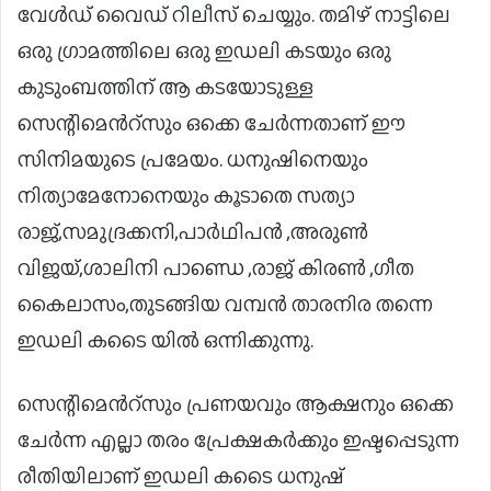
വേൾഡ് വൈഡ് റിലീസ് ചെയ്യും. തമിഴ് നാട്ടിലെ
ഒരു ഗ്രാമത്തിലെ ഒരു ഇഡലി കടയും ഒരു
കുടുംബത്തിന് ആ കടയോടുള്ള
സെന്റിമെൻറ്സും ഒക്കെ ചേർന്നതാണ് ഈ
സിനിമയുടെ പ്രമേയം. ധനുഷിനെയും
നിത്യാമേനോനെയും കൂടാതെ സത്യാ
രാജ്,സമുദ്രക്കനി,പാർഥിപൻ ,അരുൺ
വിജയ്,ശാലിനി പാണ്ഡെ ,രാജ് കിരൺ ,ഗീത
കൈലാസം,തുടങ്ങിയ വമ്പൻ താരനിര തന്നെ
ഇഡലി കടൈ യിൽ ഒന്നിക്കുന്നു.
സെന്റിമെൻറ്സും പ്രണയവും ആക്ഷനും ഒക്കെ
ചേർന്ന എല്ലാ തരം പ്രേക്ഷകർക്കും ഇഷ്ടപ്പെടുന്ന
രീതിയിലാണ് ഇഡലി കടൈ ധനുഷ്