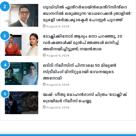
ഗുഡ്‌വിൽ എൻ്റർടെയ്ൻമെൻ്റ്സിൻ്റെ
ബാനറിൽ ഒരുങ്ങുന്ന ‘ഓപ്പറേഷൻ ത്രാളിൽ’
മുരളി ശർമ്മ;ക്യാരക്ടർ പോസ്റ്റർ പുറത്ത്
August 9, 2026
ടോക്സിക്കിനോട് ആദ്യം നോ പറഞ്ഞു, 20
വർഷങ്ങൾക്ക് മുൻപ് ഞങ്ങൾ ഒന്നിച്ച്
അഭിനയിച്ചിട്ടുണ്ട്; നയൻ‌താര
August 9, 2026
ഒടിടി റിലീസിന് പിന്നാലെ 50 മില്യൺ
സ്ട്രീമിം​ഗ് മിനിറ്റുമായി ഭാവനയുടെ
അനോമി
August 9, 2026
യഷ്- ​ഗീതു മോഹൻദാസ് ചിത്രം ‘ടോക്സി’ക്
ട്രെയിലർ റിലീസ് ചെയ്തു
August 8, 2026