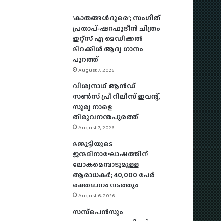
‘കാതങ്ങൾ ദൂരെ’; സംഗീത്
പ്രതാപ്-ഷറഫുദീൻ ചിത്രം
ഇറ്റ്സ് എ മെഡിക്കൽ
മിറക്കിൾ ആദ്യ ഗാനം
പുറത്ത്
August 7, 2026
വിശ്വനാഥ് ആന്‍ഡ്
സണ്‍സ് പ്രീ റിലീസ് ഇവന്റ്,
സൂര്യ നാളെ
തിരുവനന്തപുരത്ത്
August 7, 2026
മമ്മൂട്ടിയുടെ
ജന്മദിനാഘോഷത്തിന്
ലോകമെമ്പാടുമുള്ള
ആരാധകര്‍; 40,000 പേര്‍
രക്തദാനം നടത്തും
August 6, 2026
സസ്‌പെന്‍സും