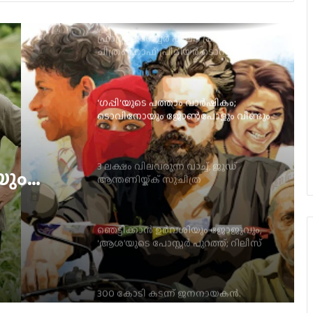
ഇന്റര്‍നാഷണല്‍ ഫിലിം ഫെസ്റ്റിവലില്‍
‘ഗപ്പി‘യുടെ പത്താം വാർഷികം;
ടൊവിനോയും ജോൺപോളും വീണ്ടും
ഒന്നിക്കുന്നു
3 ലക്ഷം വിലവരുന്ന വാച്ച്, ജൂഡ്
ആന്തണിയ്ക്ക് സുചിത്ര
മോഹൻലാലിൻറെ സ്നേഹ സമ്മാനം
ച്,
ഞെട്ടിക്കാൻ ഉർവശിയും ജോജുവും,
ചിത്ര
‘ആശ’യുടെ പോസ്റ്റർ പുറത്ത്; റിലീസ്
സെപ്റ്റംബർ 4-ന്
േഹ
300 കോടി കടന്ന് ജനനായകൻ.
ഇന്ത്യയിൽ ഒഡീസി കളക്ഷനെ
മറികടന്ന് സ്‌പൈഡർമാൻ