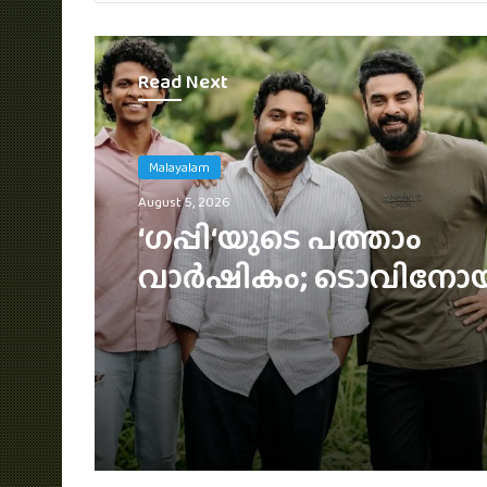
Read Next
Malayalam
August 5, 2026
3 ലക്ഷം വിലവരുന്ന വാച്
ജൂഡ് ആന്തണിയ്ക്ക് സു
മോഹൻലാലിൻറെ സ്ന
സമ്മാനം