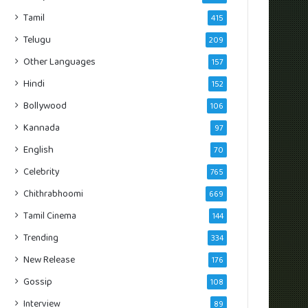
Tamil
415
Telugu
209
Other Languages
157
Hindi
152
Bollywood
106
Kannada
97
English
70
Celebrity
765
Chithrabhoomi
669
Tamil Cinema
144
Trending
334
New Release
176
Gossip
108
Interview
89