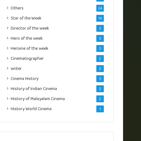
Others
24
Star of the Week
14
Director of the week
3
Hero of the week
3
Heroine of the week
3
Cinematographer
2
writer
2
Cinema History
5
History of Indian Cinema
2
History of Malayalam Cinema
2
History World Cinema
1