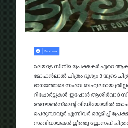
Facebook
മലയാള സിനിമ പ്രേക്ഷകർ ഏറെ ആകാ
മോഹൻലാൽ ചിത്രം ദൃശ്യം 3 യുടെ ചിത
ഭാഗത്തോടെ സംഭവ ബഹുലമായ ത്രില്ല
റിപ്പോർട്ടുകൾ. ഇപ്പോൾ ആശിർവാദ് സിനി
അനൗൺസ്‌മെന്റ് വിഡിയോയിൽ മോഹ
പെരുമ്പാവൂർ എന്നിവർ ഒരുമിച്ച് പ്രേക
സംവിധായകൻ ജീത്തു ജോസഫ് ചിത്രത്ത