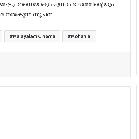
്ങളും തന്നെയാകും മൂന്നാം ഭാഗത്തിന്റെയും
കർ നൽകുന്ന സൂചന.
ഇൻഡസ്ട്രി ഹിറ്റ് ചിത്രത്തിന് ശേഷം
പുതിയ ചിത്രം പ്രഖ്യാപിച്ച് ഹാഷിർ,
ടൈറ്റിൽ പുറത്ത്
Malayalam Cinema
Mohanlal
ബാലന്‍: ദി ബോയ് ഒടിടിയിലേക്ക്
ജര്‍മനിയിലെ ഇന്ത്യന്‍ ഫിലിം
ഫെസ്റ്റിവലില്‍ പുരസ്‌കാരനേട്ടവുമായി
ടോവിനോ തോമസ് ചിത്രം ‘നരിവേട്ട’
യു/എ സർട്ടിഫിക്കറ്റുമായി
വിസ്മയയുടെ ‘തുടക്കം’; റിലീസ് ഓഗസ്റ്റ്
7-ന്!
ഫ്രാഗ്രന്റ് നേച്ചര്‍ ഫിലിം ക്രിയേഷന്‍സ്
ചിത്രം ‘ഹാഫ്’ പ്രീമിയര്‍ ടൊറന്റോ