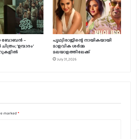
‘ഗപ്പി‘യുടെ പത്താം വാർഷികം;
ടൊവിനോയും ജോൺപോളും വീണ്ടും
ഒന്നിക്കുന്നു
3 ലക്ഷം വിലവരുന്ന വാച്ച്, ജൂഡ്
ോ ബോബന്‍ –
പൃഥ്വിരാജിന്റെ നായികയായി
ആന്തണിയ്ക്ക് സുചിത്ര
ിത്രം; ‘ഉന്മാദം’
മാളവിക ശര്‍മ്മ
മോഹൻലാലിൻറെ സ്നേഹ സമ്മാനം
ററുകളില്‍
മലയാളത്തിലേക്ക്
July 31, 2026
ഞെട്ടിക്കാൻ ഉർവശിയും ജോജുവും,
‘ആശ’യുടെ പോസ്റ്റർ പുറത്ത്; റിലീസ്
സെപ്റ്റംബർ 4-ന്
300 കോടി കടന്ന് ജനനായകൻ.
are marked
*