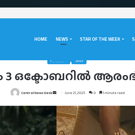
HOME
NEWS
STAR OF THE WEEK
S
Home
/
News
/
ദൃശ്യം 3 ഒക്ടോബറിൽ ആരംഭിക്കും
Malayalam
News
യം 3 ഒക്ടോബറിൽ ആരംഭി
Send
Central News Desk
June 21, 2025
0
1 minute read
an
email