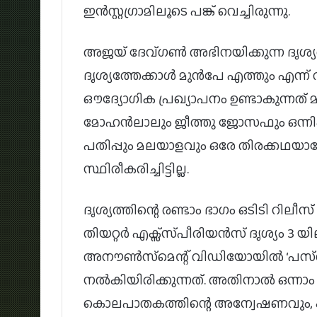
ഇൻസ്റ്റഗ്രാമിലൂടെ പങ്ക് വെച്ചിരുന്നു.
അജയ് ദേവ്ഗൺ അഭിനയിക്കുന്ന ദൃശ്യത്
ദൃശ്യത്തേക്കാൾ മുൻപേ എത്തും എന്ന് റ
ഔദ്യോഗിക പ്രഖ്യാപനം ഉണ്ടാകുന്നത് 
മോഹൻലാലും ജീത്തു ജോസഫും ഒന്നിക്കു
പതിപ്പും മലയാളവും ഒരേ തിരക്കഥയാണ
സ്ഥിരീകരിച്ചിട്ടില്ല.
ദൃശ്യത്തിന്റെ രണ്ടാം ഭാഗം ഒടിടി റ
തിയറ്റർ എക്സ്സ്‌പീരിയൻസ് ദൃശ്യം 3 യി
അനൗൺസ്‌മെന്റ് വിഡിയോയിൽ ‘പസ്ററ്
നൽകിയിരിക്കുന്നത്. അതിനാൽ ഒന്നാം
കൊലപാതകത്തിന്റെ അന്വേഷണവും, കു