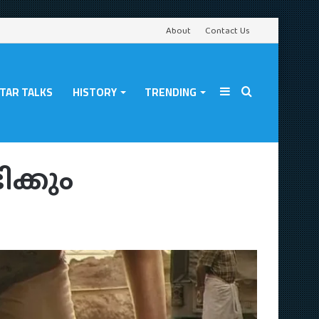
About
Contact Us
TAR TALKS
HISTORY
TRENDING
Sidebar
Search
ക്കും
for