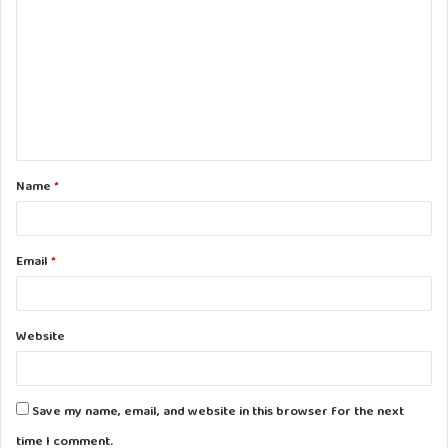
o
m
m
e
n
t
Name
*
*
Email
*
Website
Save my name, email, and website in this browser for the next
time I comment.