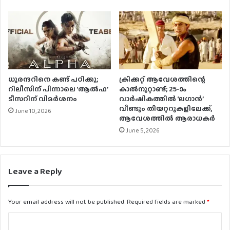
ധുരന്ദറിനെ കണ്ട് പഠിക്കൂ;
ക്രിക്കറ്റ് ആവേശത്തിന്റെ
റിലീസിന് പിന്നാലെ ‘ആൽഫ’
കാൽനൂറ്റാണ്ട്; 25-ാം
ടീസറിന് വിമർശനം
വാർഷികത്തിൽ ‘ലഗാൻ’
വീണ്ടും തിയറ്ററുകളിലേക്ക്,
June 10, 2026
ആവേശത്തിൽ ആരാധകർ
June 5, 2026
Leave a Reply
Your email address will not be published.
Required fields are marked
*
C