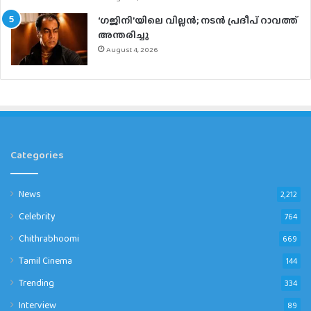
‘ഗജിനി’യിലെ വില്ലൻ; നടൻ പ്രദീപ് റാവത്ത്
അന്തരിച്ചു
August 4, 2026
Categories
News
2,212
Celebrity
764
Chithrabhoomi
669
Tamil Cinema
144
Trending
334
Interview
89