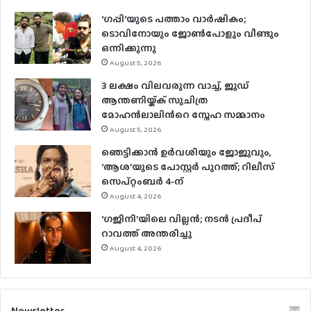
‘ഗപ്പി‘യുടെ പത്താം വാർഷികം;
ടൊവിനോയും ജോൺപോളും വീണ്ടും
ഒന്നിക്കുന്നു
August 5, 2026
3 ലക്ഷം വിലവരുന്ന വാച്ച്, ജൂഡ്
ആന്തണിയ്ക്ക് സുചിത്ര
മോഹൻലാലിൻറെ സ്നേഹ സമ്മാനം
August 5, 2026
ഞെട്ടിക്കാൻ ഉർവശിയും ജോജുവും,
‘ആശ’യുടെ പോസ്റ്റർ പുറത്ത്; റിലീസ്
സെപ്റ്റംബർ 4-ന്
August 4, 2026
‘ഗജിനി’യിലെ വില്ലൻ; നടൻ പ്രദീപ്
റാവത്ത് അന്തരിച്ചു
August 4, 2026
Newsletter