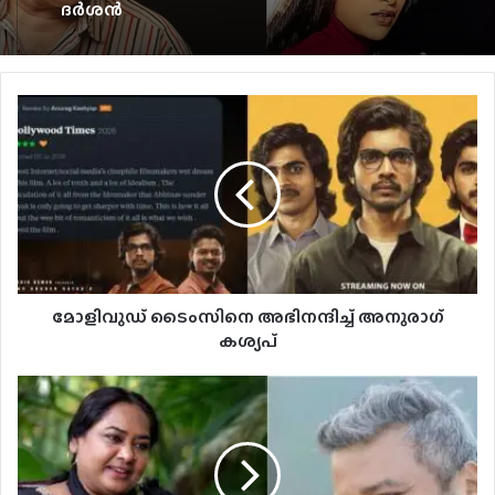
ട്രെയ്‌ലർ ഞെട്ടിക്കുമോ?; ‘രാമായണ’
അപ്‌ഡേറ്റ് പുറത്ത്
അഭിഷേക് ബച്ചനും കരീഷ്മയും
പിരിയാനുള്ള കാരണം വ്യക്തമാക്കി സുനീൽ
ദർശൻ
മോളിവുഡ് ടൈംസിനെ അഭിനന്ദിച്ച് അനുരാഗ്
കശ്യപ്