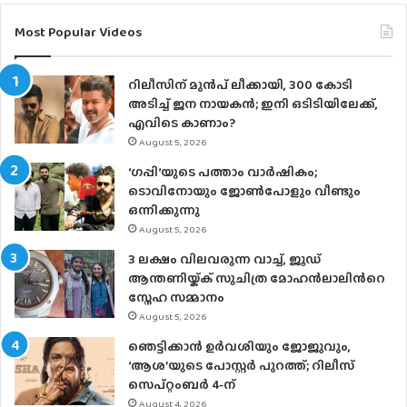
Most Popular Videos
റിലീസിന് മുൻപ് ലീക്കായി, 300 കോടി
അടിച്ച് ജന നായകൻ; ഇനി ഒടിടിയിലേക്ക്,
എവിടെ കാണാം?
August 5, 2026
‘ഗപ്പി‘യുടെ പത്താം വാർഷികം;
ടൊവിനോയും ജോൺപോളും വീണ്ടും
ഒന്നിക്കുന്നു
August 5, 2026
3 ലക്ഷം വിലവരുന്ന വാച്ച്, ജൂഡ്
ആന്തണിയ്ക്ക് സുചിത്ര മോഹൻലാലിൻറെ
സ്നേഹ സമ്മാനം
August 5, 2026
ഞെട്ടിക്കാൻ ഉർവശിയും ജോജുവും,
‘ആശ’യുടെ പോസ്റ്റർ പുറത്ത്; റിലീസ്
സെപ്റ്റംബർ 4-ന്
August 4, 2026