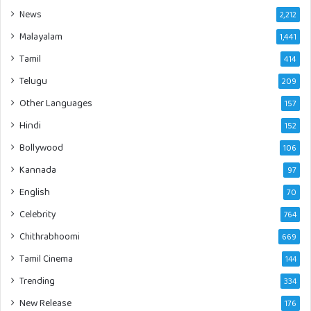
News
2,212
Malayalam
1,441
Tamil
414
Telugu
209
Other Languages
157
Hindi
152
Bollywood
106
Kannada
97
English
70
Celebrity
764
Chithrabhoomi
669
Tamil Cinema
144
Trending
334
New Release
176