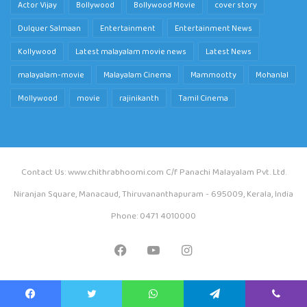
Actor Vijay
Bollywood
Bollywood Movie
cover story
Dulquer Salmaan
Entertainment
Entertainment News
Kollywood
Latest malayalam movie news
Latest News
malayalam-movie
Malayalam Cinema
Mammootty
Mohanlal
Mollywood
movie
rajinikanth
Tamil Cinema
Contact Us: www.chithrabhoomi.com C/f Panachi Malayalam Pvt. Ltd.
Niranjan Square, Manacaud, Thiruvananthapuram - 695009, Kerala, India
Phone: 0471 4010000
Facebook
YouTube
Instagram
Facebook
Twitter
WhatsApp
Telegram
Viber