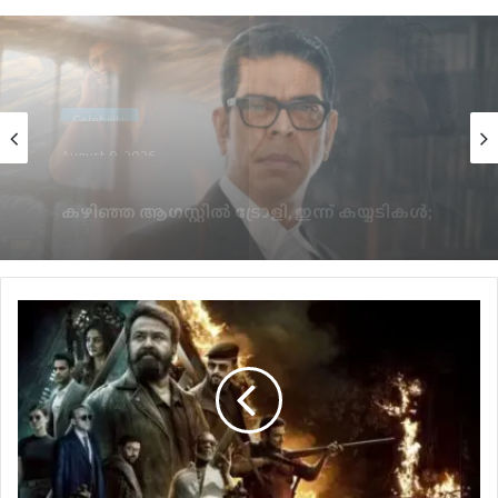
Celebrity
August 9, 2026
ഗുഡ്‌വിൽ എൻ്റർടെയ്ൻമെൻ്റ്സിൻ്റെ
ബാനറിൽ ഒരുങ്ങുന്ന ‘ഓപ്പറേഷൻ ത്രാളിൽ’
മുരളി ശർമ്മ;ക്യാരക്ടർ പോസ്റ്റർ പുറത്ത്