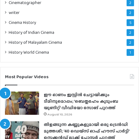
Cinematographer
2
writer
2
Cinema History
5
History of Indian Cinema
2
History of Malayalam Cinema
2
History World Cinema
1
Most Popular Videos
ഈ ഓണം ജസ്റ്റിന്‍ ചേട്ടായിക്കും
ടീമിനുമൊപ്പം; ‘ബെത്ലഹേം കുടുംബ
യൂണിറ്റ്’ വീഡിയോ സോങ് പുറത്ത്
August 10, 2026
തിളങ്ങുന്ന കണ്ണുകളുമായി ഒരു ട്രെൻഡി
മുത്തശി; ’40 ഡെയ്‌സ് ഓഫ് ഹൗസ് പാർട്ടി’
സെക്കൻഡ് ലുക്ക് പോസ്റ്റർ പുറത്ത്