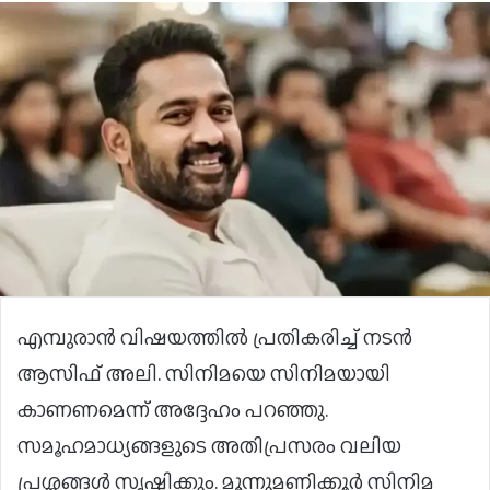
എമ്പുരാൻ വിഷയത്തിൽ പ്രതികരിച്ച് നടൻ
ആസിഫ് അലി. സിനിമയെ സിനിമയായി
കാണണമെന്ന് അദ്ദേഹം പറഞ്ഞു.
സമൂഹമാധ്യങ്ങളുടെ അതിപ്രസരം വലിയ
പ്രശ്നങ്ങൾ സൃഷ്ടിക്കും. മൂന്നുമണിക്കൂർ സിനിമ