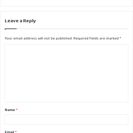
Leave a Reply
Your email address will not be published.
Required fields are marked
*
C
o
m
m
e
n
t
Name
*
*
Email
*