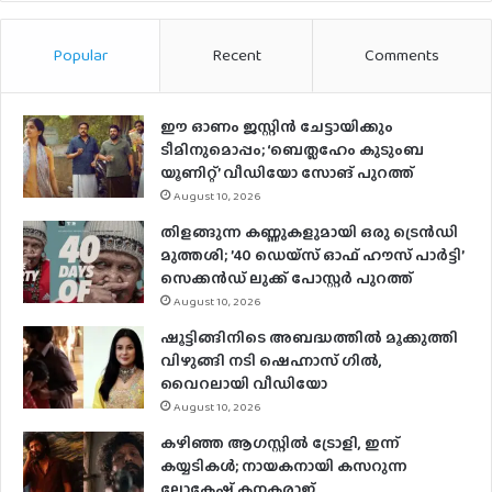
Popular
Recent
Comments
ഈ ഓണം ജസ്റ്റിന്‍ ചേട്ടായിക്കും
ടീമിനുമൊപ്പം; ‘ബെത്ലഹേം കുടുംബ
യൂണിറ്റ്’ വീഡിയോ സോങ് പുറത്ത്
August 10, 2026
തിളങ്ങുന്ന കണ്ണുകളുമായി ഒരു ട്രെൻഡി
മുത്തശി; ’40 ഡെയ്‌സ് ഓഫ് ഹൗസ് പാർട്ടി’
സെക്കൻഡ് ലുക്ക് പോസ്റ്റർ പുറത്ത്
August 10, 2026
ഷൂട്ടിങ്ങിനിടെ അബദ്ധത്തില്‍ മൂക്കുത്തി
വിഴുങ്ങി നടി ഷെഹ്നാസ് ഗില്‍,
വൈറലായി വീഡിയോ
August 10, 2026
കഴിഞ്ഞ ആഗസ്റ്റിൽ ട്രോളി, ഇന്ന്
കയ്യടികൾ; നായകനായി കസറുന്ന
ലോകേഷ് കനകരാജ്