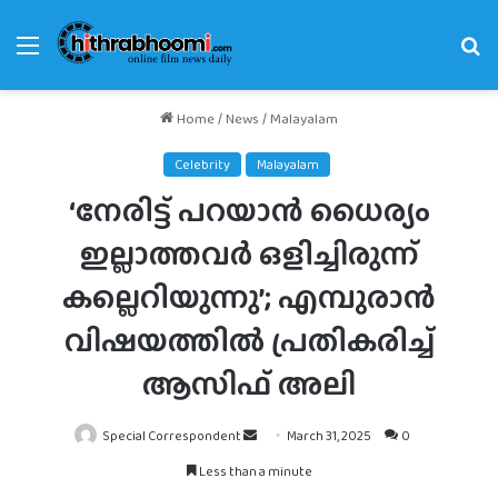
Menu
Se
fo
Home
/
News
/
Malayalam
Celebrity
Malayalam
‘നേരിട്ട് പറയാൻ ധൈര്യം
ഇല്ലാത്തവർ ഒളിച്ചിരുന്ന്
കല്ലെറിയുന്നു’; എമ്പുരാൻ
വിഷയത്തിൽ പ്രതികരിച്ച്
ആസിഫ് അലി
Send
Special Correspondent
March 31, 2025
0
an
Less than a minute
email