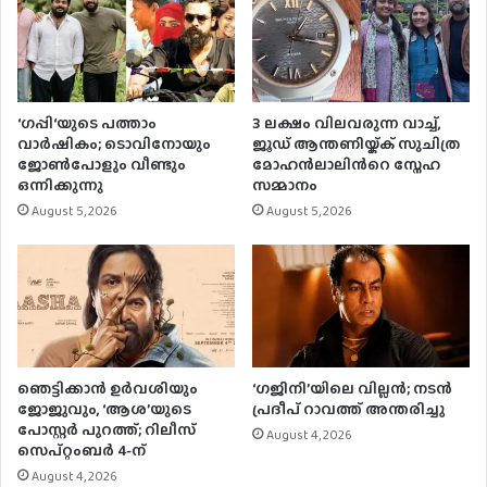
‘ഗപ്പി‘യുടെ പത്താം
3 ലക്ഷം വിലവരുന്ന വാച്ച്,
വാർഷികം; ടൊവിനോയും
ജൂഡ് ആന്തണിയ്ക്ക് സുചിത്ര
ജോൺപോളും വീണ്ടും
മോഹൻലാലിൻറെ സ്നേഹ
ഒന്നിക്കുന്നു
സമ്മാനം
August 5, 2026
August 5, 2026
ഞെട്ടിക്കാൻ ഉർവശിയും
‘ഗജിനി’യിലെ വില്ലൻ; നടൻ
ജോജുവും, ‘ആശ’യുടെ
പ്രദീപ് റാവത്ത് അന്തരിച്ചു
പോസ്റ്റർ പുറത്ത്; റിലീസ്
August 4, 2026
സെപ്റ്റംബർ 4-ന്
August 4, 2026