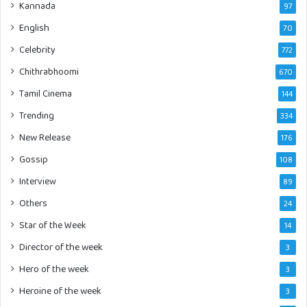
Kannada
97
English
70
Celebrity
772
Chithrabhoomi
670
Tamil Cinema
144
Trending
334
New Release
176
Gossip
108
Interview
89
Others
24
Star of the Week
14
Director of the week
3
Hero of the week
3
Heroine of the week
3