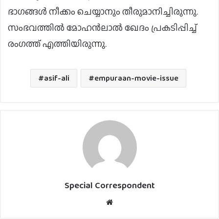
ഭാഗങ്ങള്‍ നീക്കം ചെയ്യാനും തീരുമാനിച്ചിരുന്നു.
സംഭവത്തില്‍ മോഹൻലാല്‍ ഖേദം പ്രകടിപ്പിച്ച്
രംഗത്ത് എത്തിയിരുന്നു.
asif-ali
empuraan-movie-issue
Special Correspondent
Website