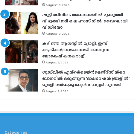
August 10, 2026
ഷൂട്ടിങ്ങിനിടെ അബദ്ധത്തില്‍ മൂക്കുത്തി
വിഴുങ്ങി നടി ഷെഹ്നാസ് ഗില്‍, വൈറലായി
വീഡിയോ
August 10, 2026
കഴിഞ്ഞ ആഗസ്റ്റിൽ ട്രോളി, ഇന്ന്
കയ്യടികൾ; നായകനായി കസറുന്ന
ലോകേഷ് കനകരാജ്
August 9, 2026
ഗുഡ്‌വിൽ എൻ്റർടെയ്ൻമെൻ്റ്സിൻ്റെ
ബാനറിൽ ഒരുങ്ങുന്ന ‘ഓപ്പറേഷൻ ത്രാളിൽ’
മുരളി ശർമ്മ;ക്യാരക്ടർ പോസ്റ്റർ പുറത്ത്
August 9, 2026
Categories