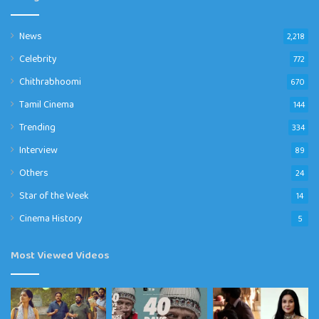
News
2,218
Celebrity
772
Chithrabhoomi
670
Tamil Cinema
144
Trending
334
Interview
89
Others
24
Star of the Week
14
Cinema History
5
Most Viewed Videos