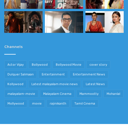
Channels
Actor Vijay
Bollywood
Bollywood Movie
cover story
Dulquer Salmaan
Entertainment
Entertainment News
Kollywood
Latest malayalam movie news
Latest News
malayalam-movie
Malayalam Cinema
Mammootty
Mohanlal
Mollywood
movie
rajinikanth
Tamil Cinema