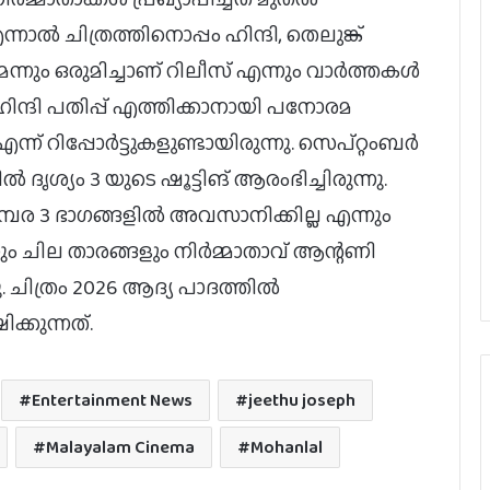
 ചിത്രത്തിനൊപ്പം ഹിന്ദി, തെലുങ്ക്
െന്നും ഒരുമിച്ചാണ് റിലീസ് എന്നും വാർത്തകൾ
ഹിന്ദി പതിപ്പ് എത്തിക്കാനായി പനോരമ
എന്ന് റിപ്പോർട്ടുകളുണ്ടായിരുന്നു. സെപ്റ്റംബർ
ദൃശ്യം 3 യുടെ ഷൂട്ടിങ് ആരംഭിച്ചിരുന്നു.
രമ്പര 3 ഭാഗങ്ങളിൽ അവസാനിക്കില്ല എന്നും
നും ചില താരങ്ങളും നിർമ്മാതാവ് ആന്റണി
 ചിത്രം 2026 ആദ്യ പാദത്തിൽ
ജര്‍മനിയിലെ ഇന്ത്യന്‍ ഫിലിം
ഫെസ്റ്റിവലില്‍ പുരസ്‌കാരനേട്ടവുമായി
ക്കുന്നത്.
ടോവിനോ തോമസ് ചിത്രം ‘നരിവേട്ട’
യു/എ സർട്ടിഫിക്കറ്റുമായി
Entertainment News
jeethu joseph
വിസ്മയയുടെ ‘തുടക്കം’; റിലീസ് ഓഗസ്റ്റ്
7-ന്!
Malayalam Cinema
Mohanlal