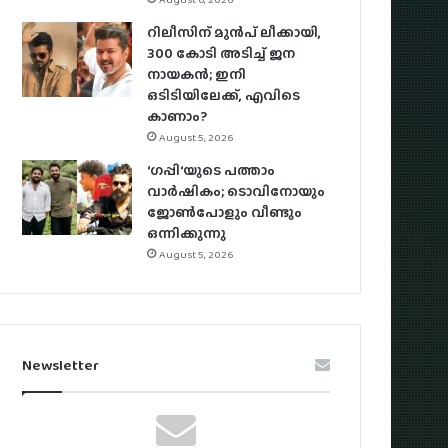
റിലീസിന് മുൻപ് ലീക്കായി,
300 കോടി അടിച്ച് ജന
നായകൻ; ഇനി
ഒടിടിയിലേക്ക്, എവിടെ
കാണാം?
August 5, 2026
‘ഗപ്പി‘യുടെ പത്താം
വാർഷികം; ടൊവിനോയും
ജോൺപോളും വീണ്ടും
ഒന്നിക്കുന്നു
August 5, 2026
Newsletter