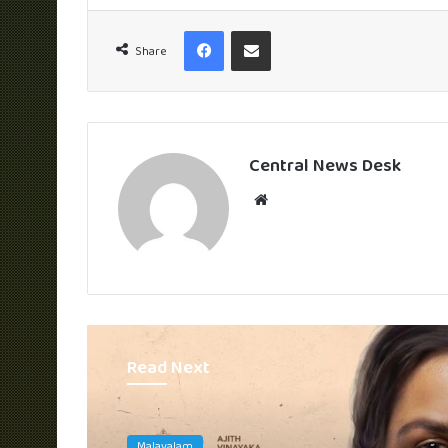
Facebook
Share via Email
Share
Central News Desk
Website
Read Next
English