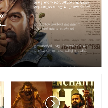
ഇന്ത്യയിൽ ഒഡീസി കളക്ഷനെ
മറികടന്ന് സ്‌പൈഡർമാൻ
ളക്ഷനെ
മാൻ
ഇൻഡസ്ട്രി ഹിറ്റ് ചിത്രത്തിന് ശേഷം
പുതിയ ചിത്രം പ്രഖ്യാപിച്ച് ഹാഷിർ,
ടൈറ്റിൽ പുറത്ത്
ബാലന്‍: ദി ബോയ് ഒടിടിയിലേക്ക്
ജര്‍മനിയിലെ ഇന്ത്യന്‍ ഫിലിം
ഫെസ്റ്റിവലില്‍ പുരസ്‌കാരനേട്ടവുമായി
ടോവിനോ തോമസ് ചിത്രം ‘നരിവേട്ട’
യു/എ സർട്ടിഫിക്കറ്റുമായി
വിസ്മയയുടെ ‘തുടക്കം’; റിലീസ് ഓഗസ്റ്റ്
7-ന്!
പതിനാറ് വര്‍ഷങ്ങള്‍ക്കു ശേഷം,