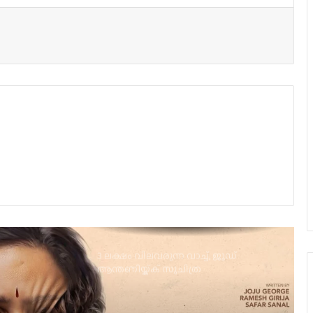
പതിനാറ് വര്‍ഷങ്ങള്‍ക്കു ശേഷം,
ലിജോ-ഇന്ദ്രജിത്ത് ചിത്രം
‘നായകന്‍’തീയേറ്ററുകളിലേക്ക്
കുഞ്ചാക്കോ ബോബന്‍ – ലിജോമോള്‍
ചിത്രം; ‘ഉന്മാദം’ ഇന്ന് തിയറ്ററുകളില്‍
പൃഥ്വിരാജിന്റെ നായികയായി മാളവിക
ശര്‍മ്മ മലയാളത്തിലേക്ക്
3 ലക്ഷം വിലവരുന്ന വാച്ച്, ജൂഡ്
ആന്തണിയ്ക്ക് സുചിത്ര
മോഹൻലാലിൻറെ സ്നേഹ സമ്മാനം
ഞെട്ടിക്കാൻ ഉർവശിയും ജോജുവും,
‘ആശ’യുടെ പോസ്റ്റർ പുറത്ത്; റിലീസ്
സെപ്റ്റംബർ 4-ന്