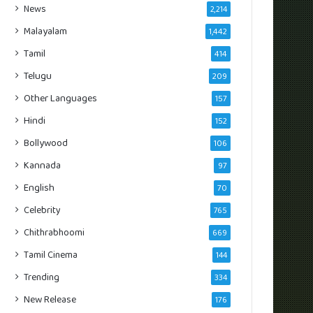
News
2,214
Malayalam
1,442
Tamil
414
Telugu
209
Other Languages
157
Hindi
152
Bollywood
106
Kannada
97
English
70
Celebrity
765
Chithrabhoomi
669
Tamil Cinema
144
Trending
334
New Release
176