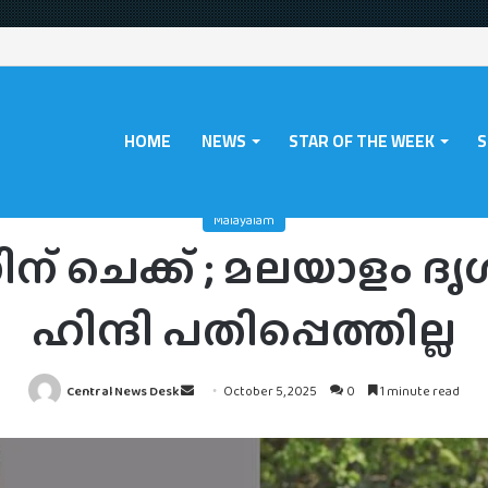
HOME
NEWS
STAR OF THE WEEK
S
Malayalam
/
അജയ് ദേവ്ഗണിന് ചെക്ക് ; മലയാളം ദൃശ്യം 3 യ്ക്ക് മുൻപേ ഹിന്ദ
Malayalam
ചെക്ക് ; മലയാളം ദൃശ്യ
ഹിന്ദി പതിപ്പെത്തില്ല
Send
Central News Desk
October 5, 2025
0
1 minute read
an
email