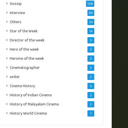
Gossip
108
Interview
89
Others
24
Star of the Week
14
Director of the week
3
Hero of the week
3
Heroine of the week
3
Cinematographer
2
writer
2
Cinema History
5
History of Indian Cinema
2
History of Malayalam Cinema
2
History World Cinema
1