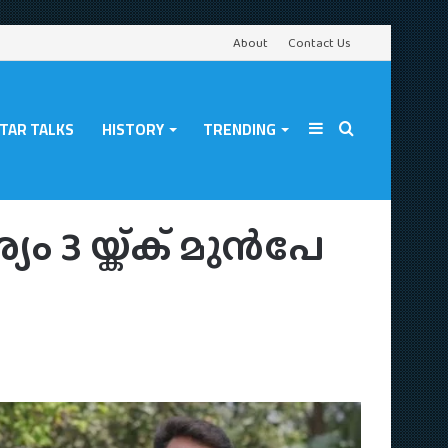
About
Contact Us
TAR TALKS
HISTORY
TRENDING
Sidebar
Search
ി പതിപ്പെത്തില്ല
ം 3 യ്ക്ക് മുൻപേ
for