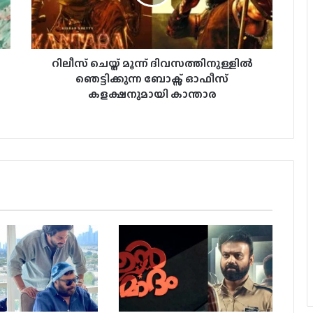
ലിജോ-ഇന്ദ്രജിത്ത് ചിത്രം
‘നായകന്‍’തീയേറ്ററുകളിലേക്ക്
കുഞ്ചാക്കോ ബോബന്‍ – ലിജോമോള്‍
റിലീസ് ചെയ്ത് മൂന്ന് ദിവസത്തിനുള്ളിൽ
ചിത്രം; ‘ഉന്മാദം’ ഇന്ന് തിയറ്ററുകളില്‍
ഞെട്ടിക്കുന്ന ബോക്സ് ഓഫീസ്
കളക്ഷനുമായി കാന്താര
പൃഥ്വിരാജിന്റെ നായികയായി മാളവിക
ശര്‍മ്മ മലയാളത്തിലേക്ക്
3 ലക്ഷം വിലവരുന്ന വാച്ച്, ജൂഡ്
ആന്തണിയ്ക്ക് സുചിത്ര
മോഹൻലാലിൻറെ സ്നേഹ സമ്മാനം
ഞെട്ടിക്കാൻ ഉർവശിയും ജോജുവും,
‘ആശ’യുടെ പോസ്റ്റർ പുറത്ത്; റിലീസ്
സെപ്റ്റംബർ 4-ന്