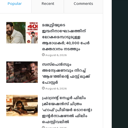
Popular
Recent
Comments
മമ്മൂട്ടിയുടെ
ജന്മദിനാഘോഷത്തിന്
ലോകമെമ്പാടുമുള്ള
ആരാധകര്‍; 40,000 പേര്‍
രക്തദാനം നടത്തും
August 6, 2026
സസ്‌പെന്‍സും
അന്വേഷണവും നിറച്ച്
‘ആര’ത്തിന്റെ ഫസ്റ്റ് ലുക്ക്
പോസ്റ്റര്‍
August 6, 2026
ഫ്രാഗ്രന്റ് നേച്ചര്‍ ഫിലിം
ക്രിയേഷന്‍സ് ചിത്രം
‘ഹാഫ്’ പ്രീമിയര്‍ ടൊറന്റോ
ഇന്റര്‍നാഷണല്‍ ഫിലിം
ഫെസ്റ്റിവലില്‍
August 6, 2026