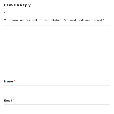
Leave a Reply
Your email address will not be published.
Required fields are marked
*
C
o
m
m
e
n
t
Name
*
*
Email
*