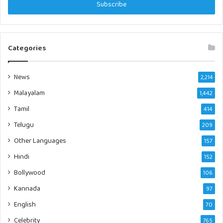
address
Categories
News
2,214
Malayalam
1,442
Tamil
414
Telugu
209
Other Languages
157
Hindi
152
Bollywood
106
Kannada
97
English
70
Celebrity
765