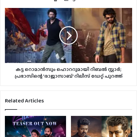
കട്ട റൊമാൻസും ഹൊററുമായി റിബൽ സ്റ്റാർ;
പ്രഭാസിന്റെ 'രാജാസാബ്' റിലീസ് ഡേറ്റ് പുറത്ത്
Related Articles