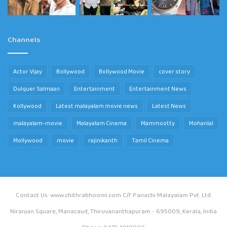
Channels
Actor Vijay
Bollywood
Bollywood Movie
cover story
Dulquer Salmaan
Entertainment
Entertainment News
Kollywood
Latest malayalam movie news
Latest News
malayalam-movie
Malayalam Cinema
Mammootty
Mohanlal
Mollywood
movie
rajinikanth
Tamil Cinema
Contact Us: www.chithrabhoomi.com C/f Panachi Malayalam Pvt. Ltd.
Niranjan Square, Manacaud, Thiruvananthapuram - 695009, Kerala, India