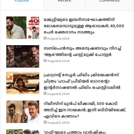
മമ്മൂട്ടിയുടെ ജന്മദിനാഘോഷത്തിന്
ലോകമെമ്പാടുമുള്ള ആരാധകര്‍; 40,000
പേര്‍ രക്തദാനം നടത്തും
August 6, 2026
സസ്‌പെന്‍സും അന്വേഷണവും നിറച്ച്
‘ആര’ത്തിന്റെ ഫസ്റ്റ് ലുക്ക് പോസ്റ്റര്‍
August 6, 2026
ഫ്രാഗ്രന്റ് നേച്ചര്‍ ഫിലിം ക്രിയേഷന്‍സ്
ചിത്രം ‘ഹാഫ്’ പ്രീമിയര്‍ ടൊറന്റോ
ഇന്റര്‍നാഷണല്‍ ഫിലിം ഫെസ്റ്റിവലില്‍
August 6, 2026
റിലീസിന് മുൻപ് ലീക്കായി, 300 കോടി
അടിച്ച് ജന നായകൻ; ഇനി ഒടിടിയിലേക്ക്,
എവിടെ കാണാം?
August 5, 2026
‘ഗപ്പി‘യുടെ പത്താം വാർഷികം;