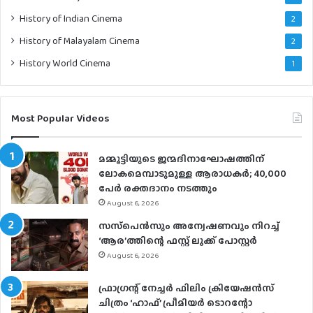
History of Indian Cinema
2
History of Malayalam Cinema
2
History World Cinema
1
Most Popular Videos
മമ്മൂട്ടിയുടെ ജന്മദിനാഘോഷത്തിന്
ലോകമെമ്പാടുമുള്ള ആരാധകര്‍; 40,000
പേര്‍ രക്തദാനം നടത്തും
August 6, 2026
സസ്‌പെന്‍സും അന്വേഷണവും നിറച്ച്
‘ആര’ത്തിന്റെ ഫസ്റ്റ് ലുക്ക് പോസ്റ്റര്‍
August 6, 2026
ഫ്രാഗ്രന്റ് നേച്ചര്‍ ഫിലിം ക്രിയേഷന്‍സ്
ചിത്രം ‘ഹാഫ്’ പ്രീമിയര്‍ ടൊറന്റോ