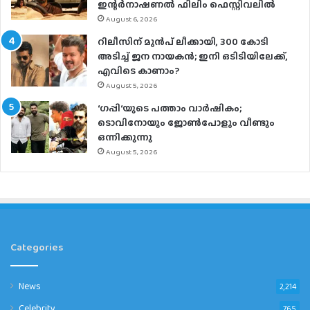
ഇന്റര്‍നാഷണല്‍ ഫിലിം ഫെസ്റ്റിവലില്‍
August 6, 2026
റിലീസിന് മുൻപ് ലീക്കായി, 300 കോടി
അടിച്ച് ജന നായകൻ; ഇനി ഒടിടിയിലേക്ക്,
എവിടെ കാണാം?
August 5, 2026
‘ഗപ്പി‘യുടെ പത്താം വാർഷികം;
ടൊവിനോയും ജോൺപോളും വീണ്ടും
ഒന്നിക്കുന്നു
August 5, 2026
Categories
News
2,214
Celebrity
765