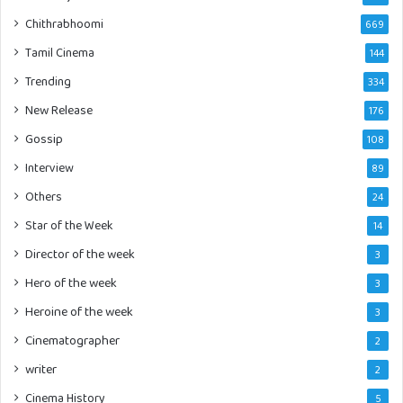
Chithrabhoomi
669
Tamil Cinema
144
Trending
334
New Release
176
Gossip
108
Interview
89
Others
24
Star of the Week
14
Director of the week
3
Hero of the week
3
Heroine of the week
3
Cinematographer
2
writer
2
Cinema History
5