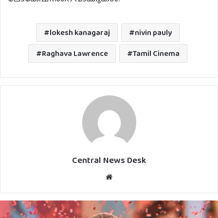
lokesh kanagaraj
nivin pauly
Raghava Lawrence
Tamil Cinema
Central News Desk
Website