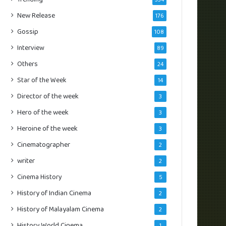
New Release
176
Gossip
108
Interview
89
Others
24
Star of the Week
14
Director of the week
3
Hero of the week
3
Heroine of the week
3
Cinematographer
2
writer
2
Cinema History
5
History of Indian Cinema
2
History of Malayalam Cinema
2
History World Cinema
1