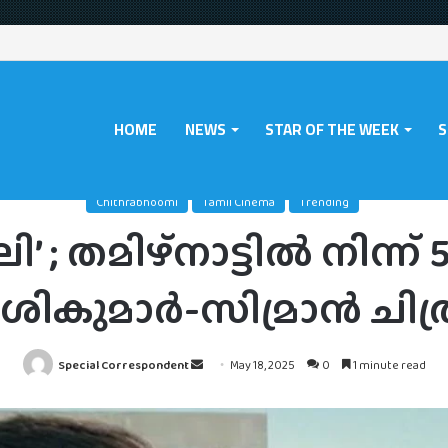
HOME
NEWS
STAR OF THE WEEK
S
hrabhoomi
/
‘ടൂറിസ്റ്റ് ഫാമിലി’ ; തമിഴ്‌നാട്ടിൽ നിന്ന് 50 കോടി നേടി ശശികുമാ
Chithrabhoomi
Tamil Cinema
Trending
മിലി’ ; തമിഴ്‌നാട്ടിൽ നിന്
ശികുമാർ-സിമ്രാൻ ചിത്
Send
Special Correspondent
May 18, 2025
0
1 minute read
an
email