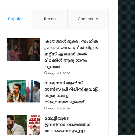
Popular
Recent
Comments
‘കാതങ്ങൾ ദൂരെ’; സംഗീത്
പ്രതാപ്-ഷറഫുദീൻ ചിത്രം
ഇറ്റ്സ് എ മെഡിക്കൽ
മിറക്കിൾ ആദ്യ ഗാനം
പുറത്ത്
August 7, 2026
വിശ്വനാഥ് ആന്‍ഡ്
സണ്‍സ് പ്രീ റിലീസ് ഇവന്റ്,
സൂര്യ നാളെ
തിരുവനന്തപുരത്ത്
August 7, 2026
മമ്മൂട്ടിയുടെ
ജന്മദിനാഘോഷത്തിന്
ലോകമെമ്പാടുമുള്ള