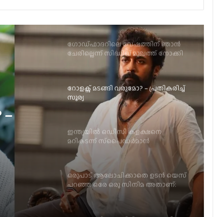
ചേരില്ലെന്ന് സിദ്ധിഖ് മുഖത്ത് നോക്കി
പറഞ്ഞിരുന്നു; സീനത്ത്
റോളക്സ് മടങ്ങി വരുമോ? – പ്രതികരിച്ച്
സൂര്യ
ഇന്ത്യയിൽ ഒഡീസി കളക്ഷനെ
മറികടന്ന് സ്‌പൈഡർമാൻ
ളക്ഷനെ
മാൻ
ഒരുപാട് ആലോചിക്കാതെ ഉടൻ യെസ്
പറഞ്ഞ ഒരേ ഒരു സിനിമ അതാണ്:
മനസുതുറന്ന് ആർഷ ബൈജു
ആരാധകർ കാത്തിരിക്കുന്ന നാനി
ചിത്രം, ‘ദ പാരഡൈസ്’ ടീസർ ഡേറ്റ്
പുറത്ത്