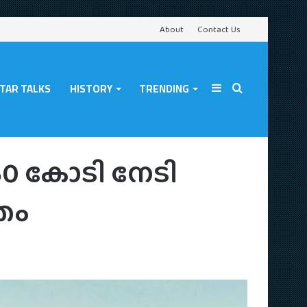
About
Contact Us
TAR TALKS
HISTORY
TRENDING
Sidebar
Search
ർ-സിമ്രാൻ ചിത്രം
ന് 50 കോടി നേടി
for
രം