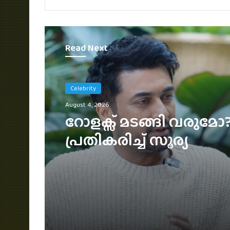
Read Next
English
August 2, 2026
ഇന്ത്യയിൽ ഒഡീസി ക
മറികടന്ന് സ്‌പൈഡർ