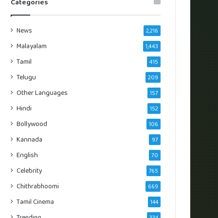
Categories
News
2,216
Malayalam
1,443
Tamil
415
Telugu
209
Other Languages
157
Hindi
152
Bollywood
106
Kannada
97
English
70
Celebrity
765
Chithrabhoomi
669
Tamil Cinema
144
Trending
334