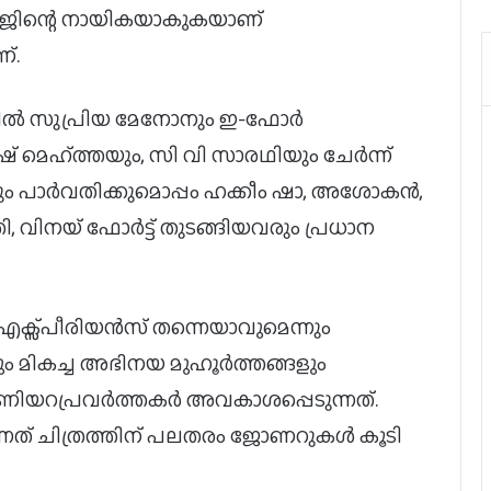
ിരാജിന്റെ നായികയാകുകയാണ്
്.
നറിൽ സുപ്രിയ മേനോനും ഇ-ഫോർ
ഷ് മെഹ്ത്തയും, സി വി സാരഥിയും ചേർന്ന്
ജിനും പാർവതിക്കുമൊപ്പം ഹക്കീം ഷാ, അശോകൻ,
 വിനയ് ഫോർട്ട് തുടങ്ങിയവരും പ്രധാന
് എക്സ്പീരിയൻസ് തന്നെയാവുമെന്നും
 മികച്ച അഭിനയ മുഹൂർത്തങ്ങളും
ണിയറപ്രവർത്തകർ അവകാശപ്പെടുന്നത്.
ത് ചിത്രത്തിന് പലതരം ജോണറുകൾ കൂടി