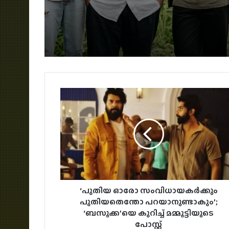
സമ്മാനം
‘പുതിയ ഓരോ സംവിധായകർക്കും
പുതിയതെന്തോ പറയാനുണ്ടാകും’;
‘ബസൂക്ക’യെ കുറിച്ച് മമ്മൂട്ടിയുടെ
പോസ്റ്റ്