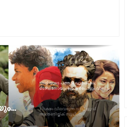
ആരാധകർ കാത്തിരിക്കുന്ന നാനി
ചിത്രം, ‘ദ പാരഡൈസ്’ ടീസർ ഡേറ്റ്
പുറത്ത്
ഫ്രാഗ്രന്റ് നേച്ചര്‍ ഫിലിം ക്രിയേഷന്‍സ്
ചിത്രം ‘ഹാഫ്’ പ്രീമിയര്‍ ടൊറന്റോ
ഇന്റര്‍നാഷണല്‍ ഫിലിം ഫെസ്റ്റിവലില്‍
‘ഗപ്പി‘യുടെ പത്താം വാർഷികം;
ടൊവിനോയും ജോൺപോളും വീണ്ടും
ഒന്നിക്കുന്നു
3 ലക്ഷം വിലവരുന്ന വാച്ച്, ജൂഡ്
ആന്തണിയ്ക്ക് സുചിത്ര
മോഹൻലാലിൻറെ സ്നേഹ സമ്മാനം
ച്,
ചിത്ര
ഞെട്ടിക്കാൻ ഉർവശിയും ജോജുവും,
‘ആശ’യുടെ പോസ്റ്റർ പുറത്ത്; റിലീസ്
േഹ
സെപ്റ്റംബർ 4-ന്