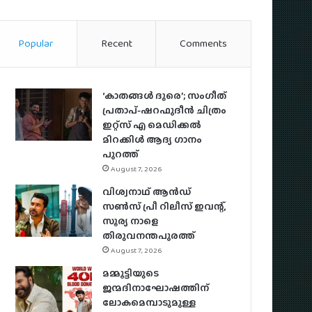
Popular
Recent
Comments
‘കാതങ്ങൾ ദൂരെ’; സംഗീത്
പ്രതാപ്-ഷറഫുദീൻ ചിത്രം
ഇറ്റ്സ് എ മെഡിക്കൽ
മിറക്കിൾ ആദ്യ ഗാനം
പുറത്ത്
August 7, 2026
വിശ്വനാഥ് ആന്‍ഡ്
സണ്‍സ് പ്രീ റിലീസ് ഇവന്റ്,
സൂര്യ നാളെ
തിരുവനന്തപുരത്ത്
August 7, 2026
മമ്മൂട്ടിയുടെ
ജന്മദിനാഘോഷത്തിന്
ലോകമെമ്പാടുമുള്ള