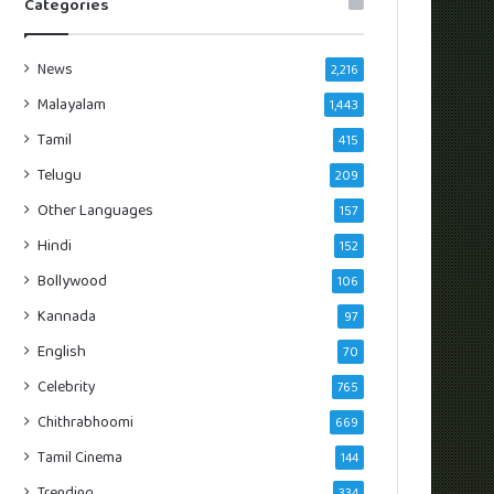
Categories
News
2,216
Malayalam
1,443
Tamil
415
Telugu
209
Other Languages
157
Hindi
152
Bollywood
106
Kannada
97
English
70
Celebrity
765
Chithrabhoomi
669
Tamil Cinema
144
Trending
334