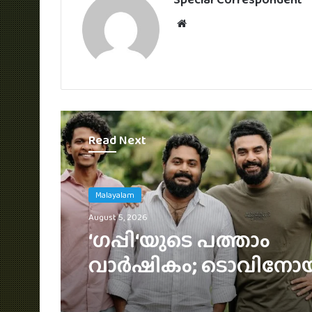
Website
Read Next
Malayalam
August 5, 2026
3 ലക്ഷം വിലവരുന്ന വാച്
ജൂഡ് ആന്തണിയ്ക്ക് സു
മോഹൻലാലിൻറെ സ്ന