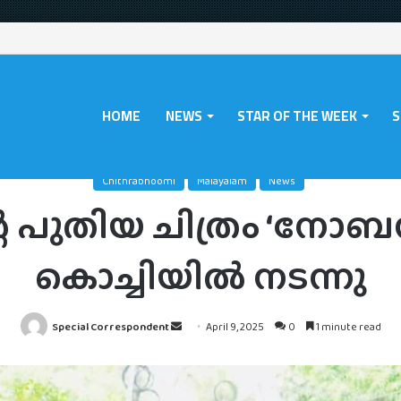
HOME
NEWS
STAR OF THE WEEK
S
hithrabhoomi
/
പൃഥ്വിരാജിന്റെ പുതിയ ചിത്രം ‘നോബഡി’യുടെ പൂജ കൊച്ചി
Chithrabhoomi
Malayalam
News
്റെ പുതിയ ചിത്രം ‘നോ
കൊച്ചിയിൽ നടന്നു
Send
Special Correspondent
April 9, 2025
0
1 minute read
an
email