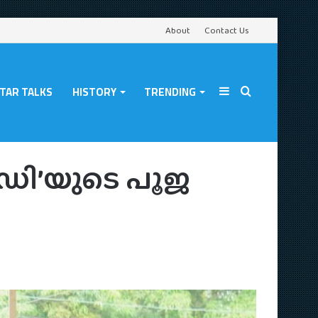
About
Contact Us
TAR TALKS
HISTORY
TRENDING
Sidebar
Search
യിൽ നടന്നു
ബഡി’യുടെ പൂജ
for