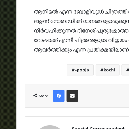
ആനിമൽ എന്ന ബോളിവുഡ് ചിത്രത്തി
ആണ് നോബഡിക്ക് ഗാനങ്ങളൊരുക്കുന്ന
നിർവഹിക്കുന്നത് ദിനേശ് പുരുഷോത്ത
റോഷാക്ക് എന്നീ ചിത്രങ്ങളുടെ വി
ആവർത്തിക്കും എന്ന പ്രതീക്ഷയിലാ
-pooja
kochi
Facebook
Share via Email
Share
Special Correspondent