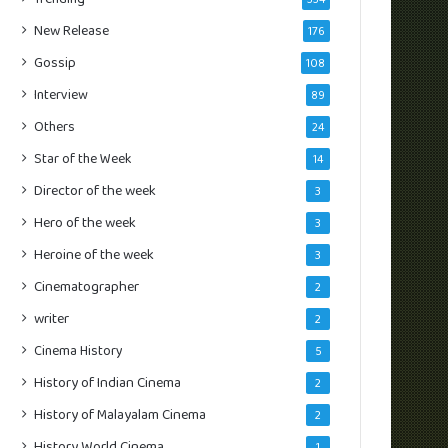
New Release
176
Gossip
108
Interview
89
Others
24
Star of the Week
14
Director of the week
3
Hero of the week
3
Heroine of the week
3
Cinematographer
2
writer
2
Cinema History
5
History of Indian Cinema
2
History of Malayalam Cinema
2
History World Cinema
1