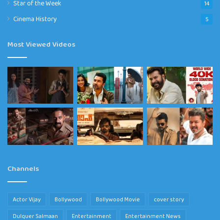
Star of the Week
14
Cinema History
5
Most Viewed Videos
Channels
Actor Vijay
Bollywood
Bollywood Movie
cover story
Dulquer Salmaan
Entertainment
Entertainment News