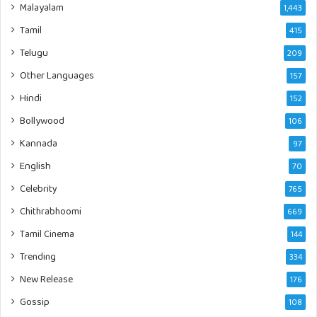
Malayalam
1,443
Tamil
415
Telugu
209
Other Languages
157
Hindi
152
Bollywood
106
Kannada
97
English
70
Celebrity
765
Chithrabhoomi
669
Tamil Cinema
144
Trending
334
New Release
176
Gossip
108