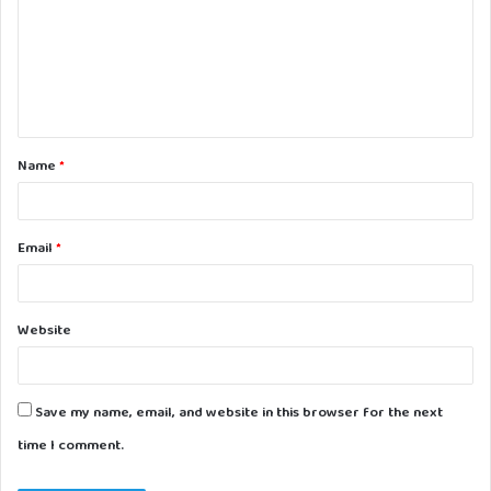
m
m
e
n
t
Name
*
*
Email
*
Website
Save my name, email, and website in this browser for the next
time I comment.