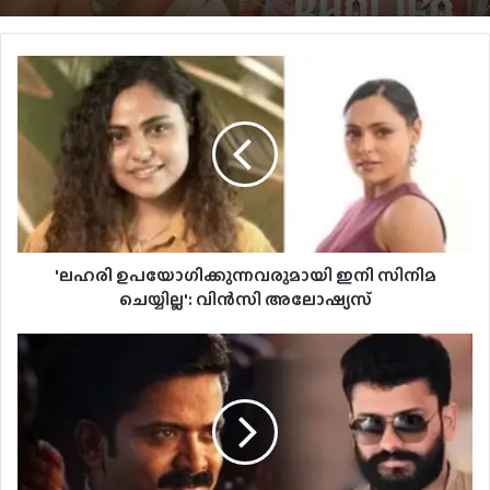
പൃഥ്വിരാജിന്റെ നായികയായി മാളവിക
ശര്‍മ്മ മലയാളത്തിലേക്ക്
'ലഹരി ഉപയോ​ഗിക്കുന്നവരുമായി ഇനി സിനിമ
ചെയ്യില്ല': വിൻസി അലോഷ്യസ്