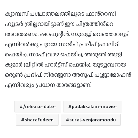
ക്യാമ്പസ് പശ്ചാത്തലത്തിലൂടെ ഫാൻ്റെസി
ഹ്യൂമർ ത്രില്ലറായിട്ടാണ് ഈ ചിത്രത്തിൻ്റെ
അവതരണം. ഷറഫുദ്ദീൻ, സുരാജ് വെഞ്ഞാറമൂട്
എന്നിവർക്കു പുറമേ സന്ദീപ് പ്രദീപ് (ഫാലിമി
ഫെയിം), സാഫ് (വാഴ ഫെയിം), അരുൺ അജി
കുമാർ (ലിറ്റിൽ ഹാർട്ട്സ് ഫെയിം), യൂട്യൂബറായ
ഒരുൺ പ്രദീപ്, നിരഞ്ജനാ അനൂപ്, പുജാമോഹൻ
എന്നിവരും പ്രധാന താരങ്ങളാണ്.
/release-date-
padakkalam-movie-
sharafudeen
suraj-venjaramoodu