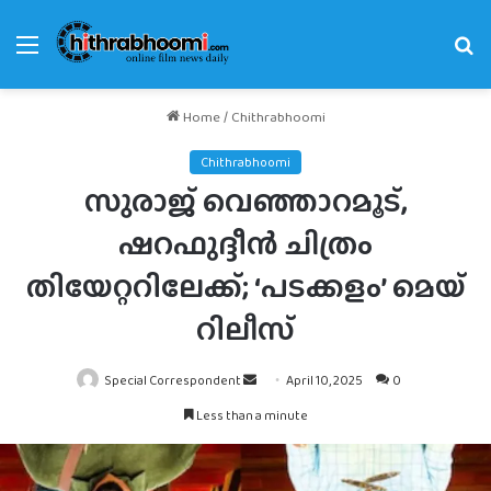
Menu
Se
fo
Home
/
Chithrabhoomi
Chithrabhoomi
സുരാജ് വെഞ്ഞാറമൂട്,
ഷറഫുദ്ദീൻ ചിത്രം
തിയേറ്ററിലേക്ക്; ‘പടക്കളം’ മെയ്
റിലീസ്
Send
Special Correspondent
April 10, 2025
0
an
Less than a minute
email