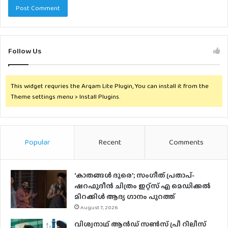
Follow Us
This widget requries the Arqam Lite Plugin, You can install it from the
Theme settings menu > Install Plugins.
Popular
Recent
Comments
‘കാതങ്ങൾ ദൂരെ’; സംഗീത് പ്രതാപ്-
ഷറഫുദീൻ ചിത്രം ഇറ്റ്സ് എ മെഡിക്കൽ
മിറക്കിൾ ആദ്യ ഗാനം പുറത്ത്
August 7, 2026
വിശ്വനാഥ് ആന്‍ഡ് സണ്‍സ് പ്രീ റിലീസ്