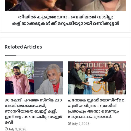
തീയിൽ കുരുത്തവനാ…വെയിലത്ത് വാടില്ല;
കളിയാക്കലുകൾക്ക് മറുപടിയുമായി മണിക്കുട്ടൻ
Related Articles
30 കോടി പറഞ്ഞ സിനിമ 230
പനോരമ സ്റ്റുഡിയോസിൻ്റെ
കോടിയൊക്കെയായി,
പുതിയ ചിത്രം – സംഗീത്
ഞാനറിയാതെ ബജറ്റ് കൂട്ടി,
പ്രതാപും അന്നാ ബെന്നും
ഇനി ആ പടം നടക്കില്ല; മേജർ
കേന്ദ്രകഥാപാത്രങ്ങൾ.
രവി
July 9, 2026
July 9, 2026