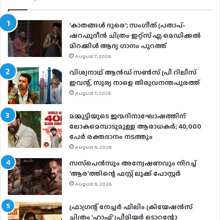
‘കാതങ്ങൾ ദൂരെ’; സംഗീത് പ്രതാപ്-
ഷറഫുദീൻ ചിത്രം ഇറ്റ്സ് എ മെഡിക്കൽ
മിറക്കിൾ ആദ്യ ഗാനം പുറത്ത്
August 7, 2026
വിശ്വനാഥ് ആന്‍ഡ് സണ്‍സ് പ്രീ റിലീസ്
ഇവന്റ്, സൂര്യ നാളെ തിരുവനന്തപുരത്ത്
August 7, 2026
മമ്മൂട്ടിയുടെ ജന്മദിനാഘോഷത്തിന്
ലോകമെമ്പാടുമുള്ള ആരാധകര്‍; 40,000
പേര്‍ രക്തദാനം നടത്തും
August 6, 2026
സസ്‌പെന്‍സും അന്വേഷണവും നിറച്ച്
‘ആര’ത്തിന്റെ ഫസ്റ്റ് ലുക്ക് പോസ്റ്റര്‍
August 6, 2026
ഫ്രാഗ്രന്റ് നേച്ചര്‍ ഫിലിം ക്രിയേഷന്‍സ്
ചിത്രം ‘ഹാഫ്’ പ്രീമിയര്‍ ടൊറന്റോ