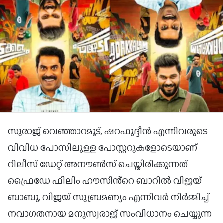
സുരാജ് വെഞ്ഞാറമൂട്, ഷറഫുദ്ദീൻ എന്നിവരുടെ
വിവിധ പോസിലുള്ള പോസ്റ്ററുകളോടെയാണ്
റിലീസ് ഡേറ്റ് അനൗൺസ് ചെയ്തിരിക്കുന്നത്
ഫ്രൈഡേ ഫിലിം ഹൗസിൻ്റെ ബാറിൽ വിജയ്
ബാബു, വിജയ് സുബ്രമണ്യം എന്നിവർ നിർമ്മിച്ച്
നവാഗതനായ മനുസ്വരാജ് സംവിധാനം ചെയ്യുന്ന