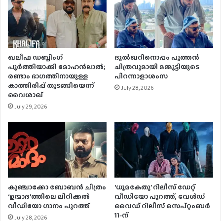
ഖലീഫ ഡബ്ബിംഗ്
ദുൽഖറിനൊപ്പം പുത്തൻ
പൂർത്തിയാക്കി മോഹൻലാൽ;
ചിത്രവുമായി മമ്മൂട്ടിയുടെ
രണ്ടാം ഭാഗത്തിനായുള്ള
പിറന്നാളാശംസ
കാത്തിരിപ്പ് തുടങ്ങിയെന്ന്
July 28, 2026
വൈശാഖ്
July 29, 2026
കുഞ്ചാക്കോ ബോബന്‍ ചിത്രം
‘ധൂമകേതു’ റിലീസ് ഡേറ്റ്
‘ഉന്മാദ’ത്തിലെ ലിറിക്കല്‍
വീഡിയോ പുറത്ത്, വേള്‍ഡ്
വീഡിയോ ഗാനം പുറത്ത്
വൈഡ് റിലീസ് സെപ്റ്റംബര്‍
11-ന്
July 28, 2026