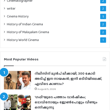
Cinematographer
2
writer
2
Cinema History
5
History of Indian Cinema
2
History of Malayalam Cinema
2
History World Cinema
1
Most Popular Videos
റിലീസിന് മുൻപ് ലീക്കായി, 300 കോടി
അടിച്ച് ജന നായകൻ; ഇനി ഒടിടിയിലേക്ക്,
എവിടെ കാണാം?
August 5, 2026
‘ഗപ്പി‘യുടെ പത്താം വാർഷികം;
ടൊവിനോയും ജോൺപോളും വീണ്ടും
ഒന്നിക്കുന്നു