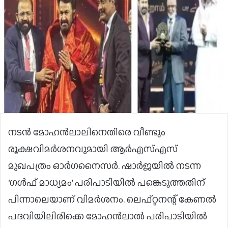
നടൻ മോഹൻലാലിനെതിരെ വീണ്ടും
രൂക്ഷവിമ‍ർശനവുമായി ആർഎസ്എസ്
മുഖപത്രം ഓർ​ഗനൈസർ. ഷാർജയിൽ നടന്ന
‘ഗള്‍ഫ് മാധ്യമം’ പരിപാടിയിൽ പങ്കെടുത്തതിന്
പിന്നാലെയാണ് വിമർശനം. ലെഫ്റ്റനന്റ് കേണൽ
പദവിയിലിരിക്കെ മോഹൻലാൽ പരിപാടിയിൽ