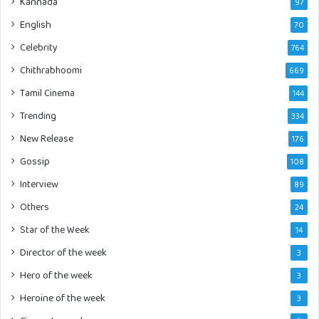
Kannada
97
English
70
Celebrity
764
Chithrabhoomi
669
Tamil Cinema
144
Trending
334
New Release
176
Gossip
108
Interview
89
Others
24
Star of the Week
14
Director of the week
3
Hero of the week
3
Heroine of the week
3