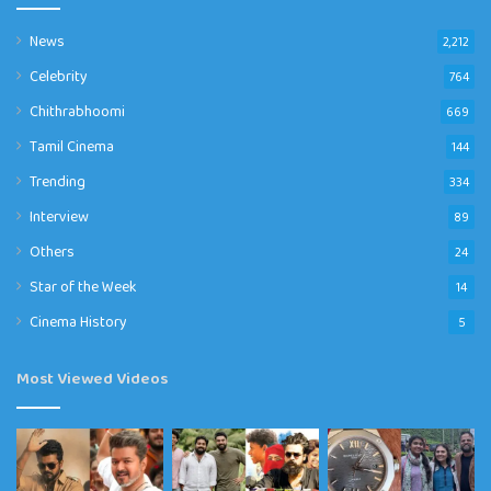
News
2,212
Celebrity
764
Chithrabhoomi
669
Tamil Cinema
144
Trending
334
Interview
89
Others
24
Star of the Week
14
Cinema History
5
Most Viewed Videos