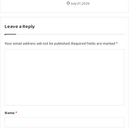
July 27, 2026
Leave a Reply
Your email address will not be published.
Required fields are marked
*
C
o
m
m
e
n
t
Name
*
*