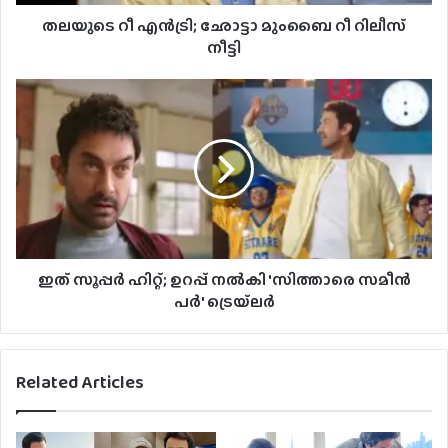
തലയുടെ റീ എൻട്രി; ഛോട്ടാ മുംബൈ റീ റിലീസ്
നീട്ടി
ഇത് സൂപ്പർ ഹിറ്റ്; ഉറപ്പ് നൽകി 'സിത്താരെ സമീൻ
പർ' ട്രെയ്‌ലർ
Related Articles