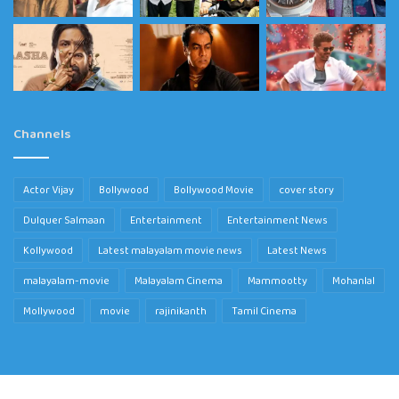
Channels
Actor Vijay
Bollywood
Bollywood Movie
cover story
Dulquer Salmaan
Entertainment
Entertainment News
Kollywood
Latest malayalam movie news
Latest News
malayalam-movie
Malayalam Cinema
Mammootty
Mohanlal
Mollywood
movie
rajinikanth
Tamil Cinema