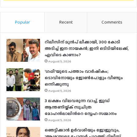
Popular
Recent
Comments
റിലീസിന് മുൻപ് ലീക്കായി, 300 കോടി
അടിച്ച് ജന നായകൻ; ഇനി ഒടിടിയിലേക്ക്,
എവിടെ കാണാം?
August 5, 2026
‘ഗപ്പി‘യുടെ പത്താം വാർഷികം;
ടൊവിനോയും ജോൺപോളും വീണ്ടും
ഒന്നിക്കുന്നു
August 5, 2026
3 ലക്ഷം വിലവരുന്ന വാച്ച്, ജൂഡ്
ആന്തണിയ്ക്ക് സുചിത്ര
മോഹൻലാലിൻറെ സ്നേഹ സമ്മാനം
August 5, 2026
ഞെട്ടിക്കാൻ ഉർവശിയും ജോജുവും,
‘ആശ’യുടെ പോസ്റ്റർ പുറത്ത്; റിലീസ്