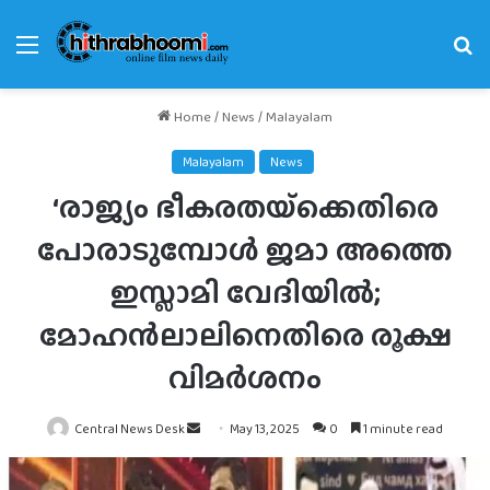
Menu
Se
fo
Home
/
News
/
Malayalam
Malayalam
News
‘രാജ്യം ഭീകരതയ്‌ക്കെതിരെ
പോരാടുമ്പോള്‍ ജമാ അത്തെ
ഇസ്ലാമി വേദിയില്‍;
മോഹന്‍ലാലിനെതിരെ രൂക്ഷ
വിമർശനം
Send
Central News Desk
May 13, 2025
0
1 minute read
an
email