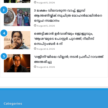
August 5, 2026
3 ലക്ഷം വിലവരുന്ന വാച്ച്, ജൂഡ്
ആന്തണിയ്ക്ക് സുചിത്ര മോഹൻലാലിൻറെ
സ്നേഹ സമ്മാനം
August 5, 2026
ഞെട്ടിക്കാൻ ഉർവശിയും ജോജുവും,
‘ആശ’യുടെ പോസ്റ്റർ പുറത്ത്; റിലീസ്
സെപ്റ്റംബർ 4-ന്
August 4, 2026
‘ഗജിനി’യിലെ വില്ലൻ; നടൻ പ്രദീപ് റാവത്ത്
അന്തരിച്ചു
August 4, 2026
Categories