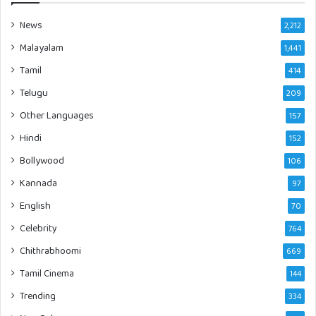
News
2,212
Malayalam
1,441
Tamil
414
Telugu
209
Other Languages
157
Hindi
152
Bollywood
106
Kannada
97
English
70
Celebrity
764
Chithrabhoomi
669
Tamil Cinema
144
Trending
334