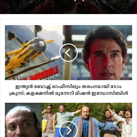
ലോകേഷ് കനകരാജ് നായകനാകുന്ന
‘ഡിസി’ ഓഗസ്റ്റ് 7-ന് എത്തും
ആരാധകർ കാത്തിരിക്കുന്ന നാനി ചിത്രം, ‘ദ
പാരഡൈസ്’ ടീസർ ഡേറ്റ് പുറത്ത്
ഇന്ത്യൻ ബോക്സ് ഓഫീസിലും തരംഗമായി ടോം
ക്രൂസ്; കളക്ഷനിൽ മുന്നേറി മിഷൻ ഇമ്പോസിബിൾ