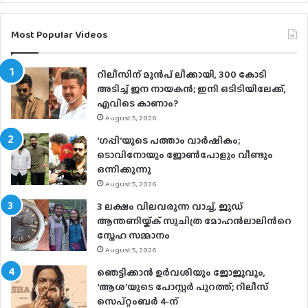
Most Popular Videos
റിലീസിന് മുൻപ് ലീക്കായി, 300 കോടി
അടിച്ച് ജന നായകൻ; ഇനി ഒടിടിയിലേക്ക്,
എവിടെ കാണാം?
August 5, 2026
‘ഗപ്പി‘യുടെ പത്താം വാർഷികം;
ടൊവിനോയും ജോൺപോളും വീണ്ടും
ഒന്നിക്കുന്നു
August 5, 2026
3 ലക്ഷം വിലവരുന്ന വാച്ച്, ജൂഡ്
ആന്തണിയ്ക്ക് സുചിത്ര മോഹൻലാലിൻറെ
സ്നേഹ സമ്മാനം
August 5, 2026
ഞെട്ടിക്കാൻ ഉർവശിയും ജോജുവും,
‘ആശ’യുടെ പോസ്റ്റർ പുറത്ത്; റിലീസ്
സെപ്റ്റംബർ 4-ന്