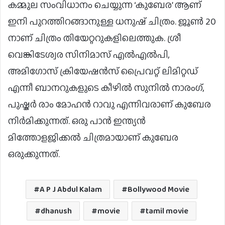
കമ്മുല സംവിധാനം ചെയ്യുന്ന ‘കുബേര’ ആണ്
ഇനി പുറത്തിറങ്ങാനുള്ള ധനുഷ് ചിത്രം. ജൂൺ 20
നാണ് ചിത്രം തിയേറ്ററുകളിലെത്തുക. ശ്രീ
വെങ്കിടേശ്വര സിനിമാസ് എൽഎൽപി,
അമിഗോസ് ക്രിയേഷൻസ് പ്രൈവറ്റ് ലിമിറ്റഡ്
എന്നീ ബാനറുകളുടെ കീഴിൽ സുനിൽ നാരംഗ്,
പുഷ്കർ രാം മോഹൻ റാവു എന്നിവരാണ് കുബേര
നിർമിക്കുന്നത്. ഒരു പാൻ ഇന്ത്യൻ
മിത്തോളജിക്കൽ ചിത്രമായാണ് കുബേര
ഒരുക്കുന്നത്.
A P J Abdul Kalam
Bollywood Movie
dhanush
movie
tamil movie