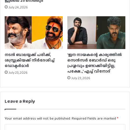
ജൂലൈ 25 നെത്തും
July 24, 2026
നടന്‍ ബാലയ്യക്ക് പരിക്ക്,
‘ജന നായകന്റെ കാര്യത്തിൽ
ശസ്ത്രക്രിയക്ക് നിര്‍ദേശിച്ച്
സെൻസർ ബോർഡ് ഒരു
ഡോക്ടര്‍മാര്‍
പ്രശ്നവും ഉണ്ടാക്കിയിട്ടില്ല,
പക്ഷേ..,’ എച്ച് വിനോദ്
July 23, 2026
July 23, 2026
Leave a Reply
Your email address will not be published.
Required fields are marked
*
C