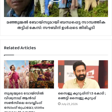
മഞ്ഞുമ്മല്‍ ബോയ്സുമായി ബന്ധപ്പെട്ട സാമ്പത്തിക
തട്ടിപ്പ് കേസ്: സൗബിന് ഉള്‍പ്പടെ തിരിച്ചടി
Related Articles
സൂര്യയുടെ വോയ്‌സിൽ
സൈജു കുറുപ്പിന് 1.5 കോടി ;
വിശ്വനാഥ് ആൻഡ്
ഞെട്ടി സൈജു കുറുപ്പ്
സൺസിലെ വെഡ്ഡിംഗ്
July 23, 2026
സോംഗ് പ്രൊമോ; ഗാനം