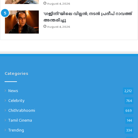
August 4, 2026
‘ഗജിനി’യിലെ വില്ലൻ; നടൻ പ്രദീപ് റാവത്ത്
അന്തരിച്ചു
August 4, 2026
Categories
News
2,212
Celebrity
764
Chithrabhoomi
669
Tamil Cinema
144
Trending
334