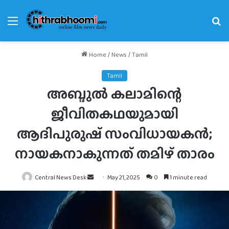
Menu
Se
fo
Home
/
News
/
Tamil
Tamil
അബ്ദുൽ കലാമിന്റെ
ജീവിതകഥയുമായി
ആദിപുരുഷ് സംവിധായകൻ;
നായകനാകുന്നത് തമിഴ് താരം
Send
Central News Desk
May 21, 2025
0
1 minute read
an
email