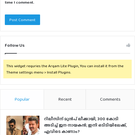
time I comment.
Follow Us
This widget requries the Arqam Lite Plugin, You can install it from the
Theme settings menu > Install Plugins.
Popular
Recent
Comments
റിലീസിന് മുൻപ് ലീക്കായി, 300 കോടി
അടിച്ച് ജന നായകൻ; ഇനി ഒടിടിയിലേക്ക്,
എവിടെ കാണാം?