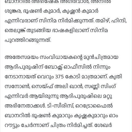
ബാനറിൽ അഭിഷേക് അഗർവാൾ, അനിൽ
ശുങ്കര, ഭൂഷൺ കുമാർ, കൃഷ്ണൻ കുമാർ
എന്നിവരാണ് സിനിമ നിർമിക്കുന്നത്. തമിഴ്, ഹിന്ദി,
തെലുങ്ക് തുടങ്ങിയ ഭാഷകളിലാണ് സിനിമ
പുറത്തിറങ്ങുന്നത്.
അതേസമയം സംവിധായകന്റെ മുൻചിത്രമായ
ആദിപുരുഷിന് ബോക്സ് ഓഫീസിൽ നിന്നും
നേടാനായത് വെറും 375 കോടി മാത്രമാണ്. കൃതി
സനോണ്‍, സെയ്ഫ് അലി ഖാന്‍, സണ്ണി സിംഗ്
എന്നിവർ ആയിരുന്നു ആദിപുരുഷിലെ മറ്റു
അഭിനേതാക്കൾ. ടി-സീരിസ്, റെട്രോഫൈല്‍
ബാനറില്‍ ഭൂഷണ്‍ കുമാറും കൃഷ്ണകുമാറും ഓം
റൗട്ടും ചേര്‍ന്നാണ് ചിത്രം നിര്‍മിച്ചത്. ശേഖർ