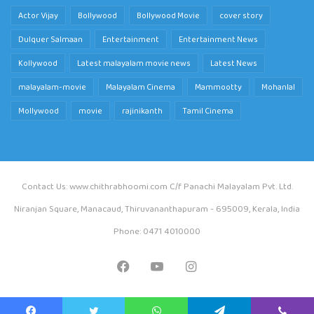
Actor Vijay
Bollywood
Bollywood Movie
cover story
Dulquer Salmaan
Entertainment
Entertainment News
Kollywood
Latest malayalam movie news
Latest News
malayalam-movie
Malayalam Cinema
Mammootty
Mohanlal
Mollywood
movie
rajinikanth
Tamil Cinema
Contact Us: www.chithrabhoomi.com C/f Panachi Malayalam Pvt. Ltd.
Niranjan Square, Manacaud, Thiruvananthapuram - 695009, Kerala, India
Phone: 0471 4010000
Facebook
YouTube
Instagram