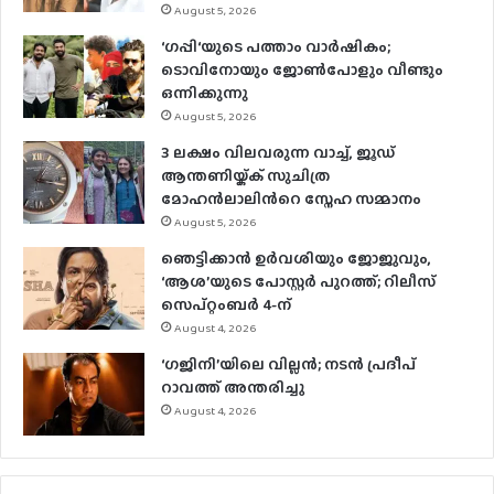
August 5, 2026
‘ഗപ്പി‘യുടെ പത്താം വാർഷികം;
ടൊവിനോയും ജോൺപോളും വീണ്ടും
ഒന്നിക്കുന്നു
August 5, 2026
3 ലക്ഷം വിലവരുന്ന വാച്ച്, ജൂഡ്
ആന്തണിയ്ക്ക് സുചിത്ര
മോഹൻലാലിൻറെ സ്നേഹ സമ്മാനം
August 5, 2026
ഞെട്ടിക്കാൻ ഉർവശിയും ജോജുവും,
‘ആശ’യുടെ പോസ്റ്റർ പുറത്ത്; റിലീസ്
സെപ്റ്റംബർ 4-ന്
August 4, 2026
‘ഗജിനി’യിലെ വില്ലൻ; നടൻ പ്രദീപ്
റാവത്ത് അന്തരിച്ചു
August 4, 2026