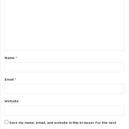
o
m
m
e
n
t
Name
*
*
Email
*
Website
Save my name, email, and website in this browser for the next