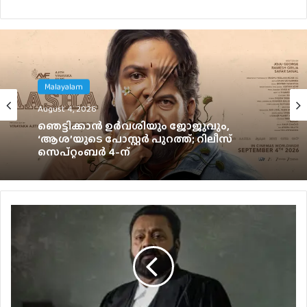
Malayalam
Tamil
August 4, 2026
August 4, 2026
300 കോടി കടന്ന് ജനനായകൻ.
ഞെട്ടിക്കാൻ ഉർവശിയും ജോജുവും,
‘ആശ’യുടെ പോസ്റ്റർ പുറത്ത്; റിലീസ്
സെപ്റ്റംബർ 4-ന്