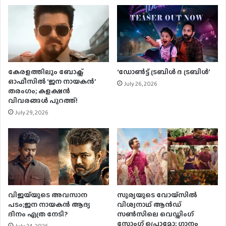
കേരളത്തിലും ബോക്സ്
‘ഡോൺട്ട് ട്രബിൾ ദ ട്രബിൾ’
ഓഫീസിൽ ‘ജന നായകൻ’
July 26, 2026
തരംഗം; കളക്ഷൻ
വിവരങ്ങൾ പുറത്ത്!
July 29, 2026
വിജയ്‌യുടെ അവസാന
സൂര്യയുടെ വോയ്‌സിൽ
പടം;ജന നായകൻ ആദ്യ
വിശ്വനാഥ് ആൻഡ്
ദിനം എത്ര നേടി?
സൺസിലെ വെഡ്ഡിംഗ്
സോംഗ് പ്രൊമോ; ഗാനം
July 24, 2026