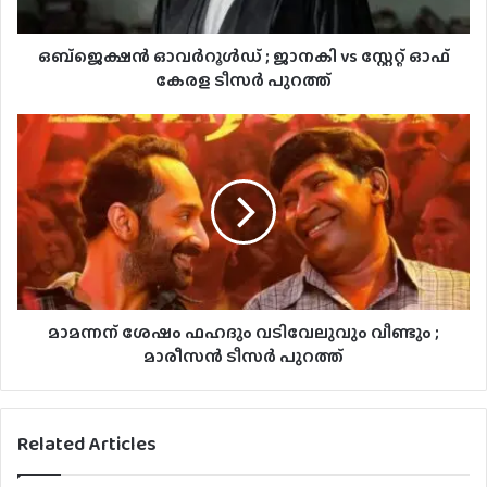
ഒബ്ജെക്ഷൻ ഓവർറൂൾഡ് ; ജാനകി vs സ്റ്റേറ്റ് ഓഫ്
കേരള ടീസർ പുറത്ത്
മാമന്നന് ശേഷം ഫഹദും വടിവേലുവും വീണ്ടും ;
മാരീസൻ ടീസർ പുറത്ത്
Related Articles