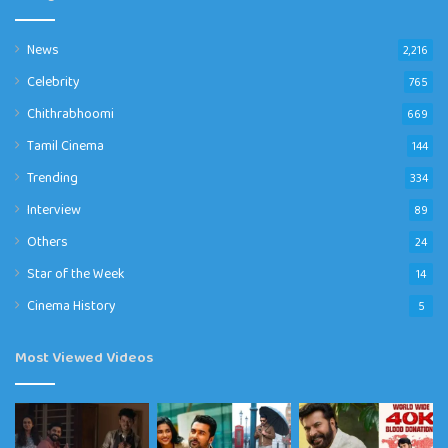
News
2,216
Celebrity
765
Chithrabhoomi
669
Tamil Cinema
144
Trending
334
Interview
89
Others
24
Star of the Week
14
Cinema History
5
Most Viewed Videos