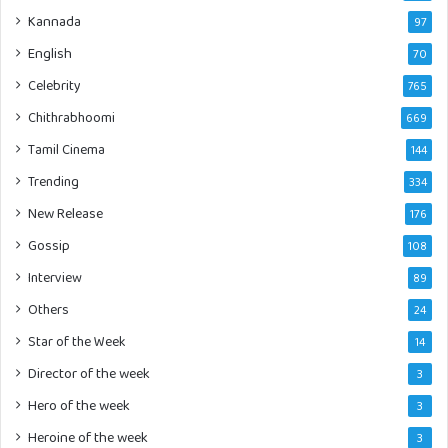
Kannada
97
English
70
Celebrity
765
Chithrabhoomi
669
Tamil Cinema
144
Trending
334
New Release
176
Gossip
108
Interview
89
Others
24
Star of the Week
14
Director of the week
3
Hero of the week
3
Heroine of the week
3