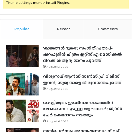
Theme settings menu > Install Plugins.
Popular
Recent
Comments
‘കാതങ്ങൾ ദൂരെ’; സംഗീത് പ്രതാപ്-
ഷറഫുദീൻ ചിത്രം ഇറ്റ്സ് എ മെഡിക്കൽ
മിറക്കിൾ ആദ്യ ഗാനം പുറത്ത്
August 7, 2026
വിശ്വനാഥ് ആന്‍ഡ് സണ്‍സ് പ്രീ റിലീസ്
ഇവന്റ്, സൂര്യ നാളെ തിരുവനന്തപുരത്ത്
August 7, 2026
മമ്മൂട്ടിയുടെ ജന്മദിനാഘോഷത്തിന്
ലോകമെമ്പാടുമുള്ള ആരാധകര്‍; 40,000
പേര്‍ രക്തദാനം നടത്തും
August 6, 2026
സസ്‌പെന്‍സും അന്വേഷണവും നിറച്ച്