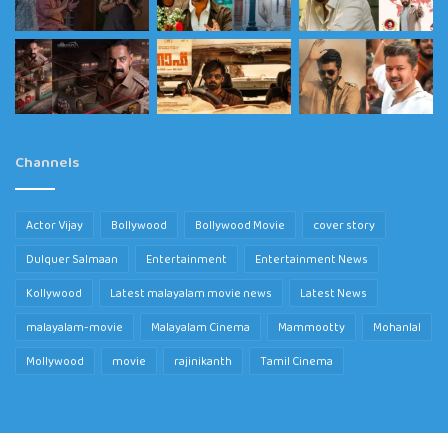
Channels
Actor Vijay
Bollywood
Bollywood Movie
cover story
Dulquer Salmaan
Entertainment
Entertainment News
Kollywood
Latest malayalam movie news
Latest News
malayalam-movie
Malayalam Cinema
Mammootty
Mohanlal
Mollywood
movie
rajinikanth
Tamil Cinema