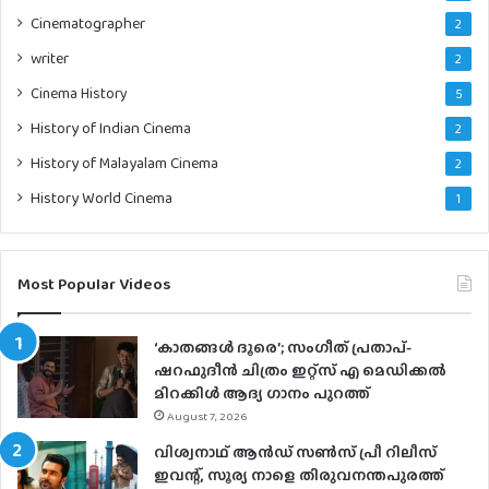
Cinematographer
2
writer
2
Cinema History
5
History of Indian Cinema
2
History of Malayalam Cinema
2
History World Cinema
1
Most Popular Videos
‘കാതങ്ങൾ ദൂരെ’; സംഗീത് പ്രതാപ്-
ഷറഫുദീൻ ചിത്രം ഇറ്റ്സ് എ മെഡിക്കൽ
മിറക്കിൾ ആദ്യ ഗാനം പുറത്ത്
August 7, 2026
വിശ്വനാഥ് ആന്‍ഡ് സണ്‍സ് പ്രീ റിലീസ്
ഇവന്റ്, സൂര്യ നാളെ തിരുവനന്തപുരത്ത്