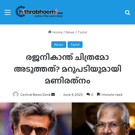
Menu
Se
fo
Home
/
News
/
Tamil
News
Tamil
രജനികാന്ത് ചിത്രമോ
അടുത്തത്? മറുപടിയുമായി
മണിരത്‌നം
Send
Central News Desk
June 4, 2025
0
1 minute read
an
email