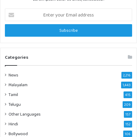
Enter
your
Email
address
Categories
News
2,216
Malayalam
1,443
Tamil
415
Telugu
209
Other Languages
157
Hindi
152
Bollywood
106