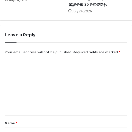
ജൂലൈ 25 നെത്തും
July 24, 2026
Leave a Reply
Your email address will not be published.
Required fields are marked
*
C
o
m
m
e
n
t
Name
*
*