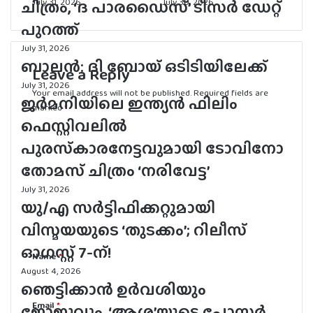
ബാലന്‍: ദി ബോയ് ഒടിടിയിലേക്ക്
July 31, 2026
July 30, 2026
July 31, 2026
ജര്‍മനിയിലെ ഇന്ത്യന്‍ ഫിലിം
ഫെസ്റ്റിവലില്‍
Leave a Reply
പുരസ്‌കാരനേട്ടവുമായി ടോവിനോ
Your email address will not be published.
Required fields are
തോമസ് ചിത്രം ‘നരിവേട്ട’
marked
*
July 31, 2026
C
യു/എ സർട്ടിഫിക്കറ്റുമായി
o
വിസ്മയയുടെ ‘തുടക്കം’; റിലീസ്
m
ഓഗസ്റ്റ് 7-ന്!
m
August 4, 2026
e
ഞെട്ടിക്കാൻ ഉർവശിയും
n
ജോജുവും, ‘ആശ’യുടെ പോസ്റ്റർ
Name
*
t
പുറത്ത്; റിലീസ് സെപ്റ്റംബർ 4-ന്
*
August 4, 2026
300 കോടി കടന്ന് ജനനായകൻ.
Email
*