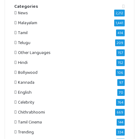
Categories
News
2,212
Malayalam
1,441
Tamil
414
Telugu
209
Other Languages
157
Hindi
152
Bollywood
106
Kannada
97
English
70
Celebrity
764
Chithrabhoomi
669
Tamil Cinema
144
Trending
334