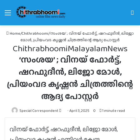
Menu
Se
fo
Home
/
Chithrabhoomi
/
‘സംശയ’ ; വിനയ് ഫോർട്ട്‌, ഷറഫുദീൻ, ലിജോ
മോൾ, പ്രിയംവദ കൃഷ്ണൻ ചിത്രത്തിന്റെ ആദ്യ പോസ്റ്റർ
Chithrabhoomi
Malayalam
News
‘സംശയ’ ; വിനയ് ഫോർട്ട്‌,
ഷറഫുദീൻ, ലിജോ മോൾ,
പ്രിയംവദ കൃഷ്ണൻ ചിത്രത്തിന്റെ
ആദ്യ പോസ്റ്റർ
Send
Special Correspondent
April 3, 2025
0
1 minute read
an
email
വിനയ് ഫോർട്ട്‌, ഷറഫുദീൻ, ലിജോ മോൾ,
പ്രിയംവദ കൃഷ്ണൻ എന്നിവർ കേന്ദ്ര