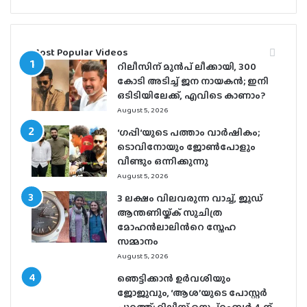
Most Popular Videos
റിലീസിന് മുൻപ് ലീക്കായി, 300
കോടി അടിച്ച് ജന നായകൻ; ഇനി
ഒടിടിയിലേക്ക്, എവിടെ കാണാം?
August 5, 2026
‘ഗപ്പി‘യുടെ പത്താം വാർഷികം;
ടൊവിനോയും ജോൺപോളും
വീണ്ടും ഒന്നിക്കുന്നു
August 5, 2026
3 ലക്ഷം വിലവരുന്ന വാച്ച്, ജൂഡ്
ആന്തണിയ്ക്ക് സുചിത്ര
മോഹൻലാലിൻറെ സ്നേഹ
സമ്മാനം
August 5, 2026
ഞെട്ടിക്കാൻ ഉർവശിയും
ജോജുവും, ‘ആശ’യുടെ പോസ്റ്റർ