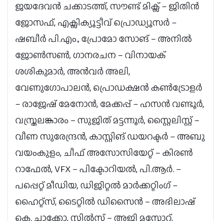
ജയദേവൻ ചക്കാടത്ത്, സൗണ്ട് മിക്സ് – ജിതിൻ
ജോസഫ്, എക്സിക്യൂട്ടീവ് പ്രൊഡ്യൂസർ –
ഷബീർ പി.എം., പ്രോമോ സോങ് – അനിൽ
ജോൺസൺ, ഗാനരചന – വിനായക്
ശശികുമാർ, അൻവർ അലി,
വേണുഗോപാലൻ, പ്രൊഡക്ഷൻ കൺട്രോളർ
– രാജേഷ് മേനോൻ, മേക്കപ്പ് – ഹസൻ വണ്ടൂർ,
വസ്ത്രലങ്കാരം – സുജിത് മട്ടന്നൂർ, സ്റ്റൈലിസ്റ്റ് –
വീണ സുരേന്ദ്രൻ, കാസ്റ്റിങ് ഡയറക്ടർ – അബു
വയംകുളം, ചീഫ് അസോസിയേറ്റ് – കിരൺ
റാഫേൽ, VFX – പിക്ടോറിയൽ, പി.ആർ. –
പപ്പെറ്റ് മീഡിയ, ഡിജിറ്റൽ മാർക്കറ്റിംഗ് –
ഹൈറ്റ്സ്, ടൈറ്റിൽ ഡിസൈൻ – അഭിലാഷ്
കെ. ചാക്കോ, സ്റ്റിൽസ് – അജി മസ്കോറ്റ്,