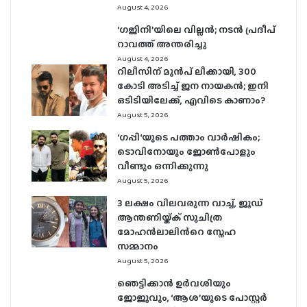
August 4, 2026
‘ഗജിനി’യിലെ വില്ലൻ; നടൻ പ്രദീപ്
റാവത്ത് അന്തരിച്ചു
August 4, 2026
റിലീസിന് മുൻപ് ലീക്കായി, 300
കോടി അടിച്ച് ജന നായകൻ; ഇനി
ഒടിടിയിലേക്ക്, എവിടെ കാണാം?
August 5, 2026
‘ഗപ്പി‘യുടെ പത്താം വാർഷികം;
ടൊവിനോയും ജോൺപോളും
വീണ്ടും ഒന്നിക്കുന്നു
August 5, 2026
3 ലക്ഷം വിലവരുന്ന വാച്ച്, ജൂഡ്
ആന്തണിയ്ക്ക് സുചിത്ര
മോഹൻലാലിൻറെ സ്നേഹ
സമ്മാനം
August 5, 2026
ഞെട്ടിക്കാൻ ഉർവശിയും
ജോജുവും, ‘ആശ’യുടെ പോസ്റ്റർ