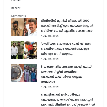
Recent
Comments
റിലീസിന് മുൻപ് ലീക്കായി, 300
കോടി അടിച്ച് ജന നായകൻ; ഇനി
ഒടിടിയിലേക്ക്, എവിടെ കാണാം?
August 5, 2026
‘ഗപ്പി‘യുടെ പത്താം വാർഷികം;
ടൊവിനോയും ജോൺപോളും
വീണ്ടും ഒന്നിക്കുന്നു
August 5, 2026
3 ലക്ഷം വിലവരുന്ന വാച്ച്, ജൂഡ്
ആന്തണിയ്ക്ക് സുചിത്ര
മോഹൻലാലിൻറെ സ്നേഹ
സമ്മാനം
August 5, 2026
ഞെട്ടിക്കാൻ ഉർവശിയും
ജോജുവും, ‘ആശ’യുടെ പോസ്റ്റർ
പുറത്ത്; റിലീസ് സെപ്റ്റംബർ 4-ന്