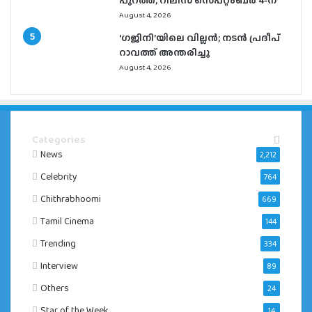
പുറത്ത്; റിലീസ് സെപ്റ്റംബർ 4-ന്
August 4, 2026
‘ഗജിനി’യിലെ വില്ലൻ; നടൻ പ്രദീപ്
റാവത്ത് അന്തരിച്ചു
August 4, 2026
Categories
News
2,212
Celebrity
764
Chithrabhoomi
669
Tamil Cinema
144
Trending
334
Interview
89
Others
24
Star of the Week
14