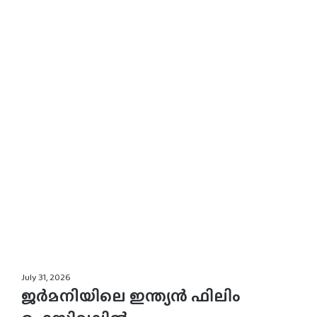
July 31, 2026
ജര്‍മനിയിലെ ഇന്ത്യന്‍ ഫിലിം
ഫെസ്റ്റിവലില്‍
പുരസ്‌കാരനേട്ടവുമായി ടോവിനോ
തോമസ് ചിത്രം ‘നരിവേട്ട’