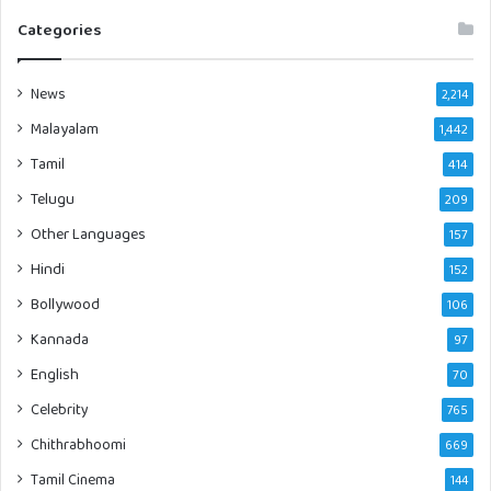
Categories
News
2,214
Malayalam
1,442
Tamil
414
Telugu
209
Other Languages
157
Hindi
152
Bollywood
106
Kannada
97
English
70
Celebrity
765
Chithrabhoomi
669
Tamil Cinema
144