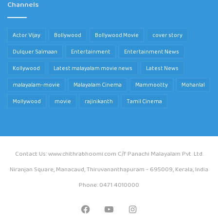
Channels
Actor Vijay
Bollywood
Bollywood Movie
cover story
Dulquer Salmaan
Entertainment
Entertainment News
Kollywood
Latest malayalam movie news
Latest News
malayalam-movie
Malayalam Cinema
Mammootty
Mohanlal
Mollywood
movie
rajinikanth
Tamil Cinema
Contact Us: www.chithrabhoomi.com C/f Panachi Malayalam Pvt. Ltd.
Niranjan Square, Manacaud, Thiruvananthapuram - 695009, Kerala, India
Phone: 0471 4010000
Facebook
YouTube
Instagram