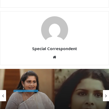
Special Correspondent
Website
Chithrabhoomi
August 4, 2026
ഗോഡ്ഫാദറിലെ വേഷത്തിന് ഞാൻ
ചേരില്ലെന്ന് സിദ്ധിഖ് മുഖത്ത് നോക്കി