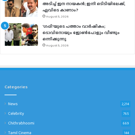
അടിച്ച് ജന നായകൻ; ഇനി ഒടിടിയിലേക്ക്,
എവിടെ കാണാം?
August 5, 2026
‘ഗപ്പി‘യുടെ പത്താം വാർഷികം;
ടൊവിനോയും ജോൺപോളും വീണ്ടും
ഒന്നിക്കുന്നു
August 5, 2026
Categories
News
2,214
Celebrity
765
Chithrabhoomi
669
Tamil Cinema
144