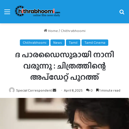
Menu
Se
fo
Home
/
Chithrabhoomi
Chithrabhoomi
News
Tamil
Tamil Cinema
ദ പാരഡൈസുമായി നാനി
വരുന്നൂ : ചിത്രത്തിന്റെ
അപ്‍ഡേറ്റ് പുറത്ത്
Send
Special Correspondent
April 8, 2025
0
1 minute read
an
email