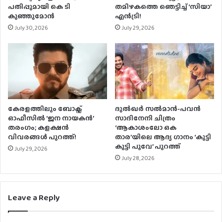
പതിപ്പുമായി കെ ടി
തമിഴകത്തെ ഞെട്ടിച്ച് ‘സിയാ’
കുഞ്ഞുമോന്‍
എൻട്രി!
July 30, 2026
July 29, 2026
കേരളത്തിലും ബോക്സ്
ദുല്‍ഖര്‍ സല്‍മാന്‍-പവന്‍
ഓഫീസിൽ ‘ജന നായകൻ’
സാദിനേനി ചിത്രം
തരംഗം; കളക്ഷൻ
‘ആകാശംലോ ഒക
വിവരങ്ങൾ പുറത്ത്!
താര’യിലെ ആദ്യ ഗാനം ‘കുട്ടി
കുട്ടി പൂവേ’ പുറത്ത്
July 29, 2026
July 28, 2026
Leave a Reply