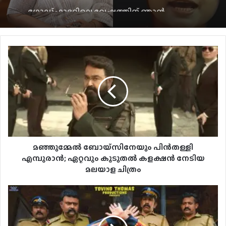
പറഞ്ഞിരുന്നു; സീനത്ത്
മഞ്ഞുമ്മേൽ ബോയ്സിനേയും പിൻതള്ളി
എമ്പുരാൻ; ഏറ്റവും കൂടുതൽ കളക്ഷൻ നേടിയ
മലയാള ചിത്രം