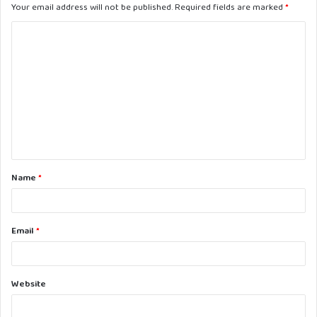
Your email address will not be published.
Required fields are marked
*
C
o
m
m
e
n
t
Name
*
*
Email
*
Website