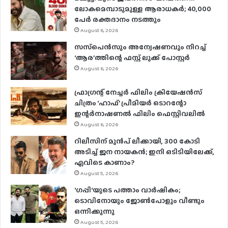
ലോകമെമ്പാടുമുള്ള ആരാധകര്‍; 40,000
പേര്‍ രക്തദാനം നടത്തും
August 6, 2026
സസ്‌പെന്‍സും അന്വേഷണവും നിറച്ച്
‘ആര’ത്തിന്റെ ഫസ്റ്റ് ലുക്ക് പോസ്റ്റര്‍
August 6, 2026
ഫ്രാഗ്രന്റ് നേച്ചര്‍ ഫിലിം ക്രിയേഷന്‍സ്
ചിത്രം ‘ഹാഫ്’ പ്രീമിയര്‍ ടൊറന്റോ
ഇന്റര്‍നാഷണല്‍ ഫിലിം ഫെസ്റ്റിവലില്‍
August 6, 2026
റിലീസിന് മുൻപ് ലീക്കായി, 300 കോടി
അടിച്ച് ജന നായകൻ; ഇനി ഒടിടിയിലേക്ക്,
എവിടെ കാണാം?
August 5, 2026
‘ഗപ്പി‘യുടെ പത്താം വാർഷികം;
ടൊവിനോയും ജോൺപോളും വീണ്ടും
ഒന്നിക്കുന്നു
August 5, 2026