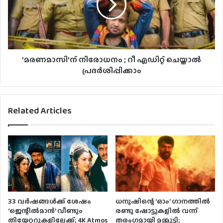
'മരണമാസി'ന് നിരോധനം ; റീ എഡിറ്റ് ചെയ്താൽ
പ്രദർശിപ്പിക്കാം
Related Articles
33 വര്‍ഷങ്ങള്‍ക്ക് ശേഷം
ധനുഷിന്റെ ‘ഓം’ ഗാനത്തിൽ
‘ജെന്റില്‍മാന്‍’ വീണ്ടും
രണ്ടു ഷോട്ടുകളിൽ വന്ന്
തിയേറ്ററുകളിലേക്ക്; 4K Atmos
തരംഗമായി മമ്മൂട്ടി;