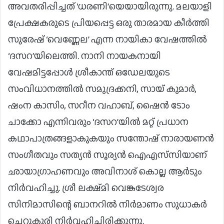
അവതരിപ്പിച്ചത് ‘ധരണി’യെയായിരുന്നു. മലയാളി
പ്രേക്ഷകരുടെ പ്രിയപ്പെട്ട ഒരു താരമായ കീർത്തി
സുരേഷ് ‘വെണ്ണേല’ എന്ന നായികാ വേഷത്തിൽ
‘ദസറ’യിലെത്തി. നാനി നായകനായി
വേഷമിട്ടപ്പോൾ ശ്രീകാന്ത് ഒഡേലയുടെ
സംവിധാനത്തിൽ സമുദ്രക്കനി, സായ് കുമാർ,
ഷംന കാസിം, സറീന വഹാബ്, ഷൈൻ ടോം
ചാക്കോ എന്നിവരും ‘ദസറ’യിൽ മറ്റ് പ്രധാന
കഥാപാത്രങ്ങളാകുകയും സന്തോഷ് നാരായണൻ
സംഗീതവും സത്യൻ സൂര്യൻ ഐഎസ്‍സിയാണ്
ഛായാഗ്രാഹണവും അവിനാശ് കൊല്ല ആർടും
നിർവഹിച്ചു. ശ്രീ ലക്ഷ്‍മി വെങ്കടേശ്വര
സിനിമാസിന്റെ ബാനറിൽ നിർമാണം സുധാകർ
ചെറുകുരി നിർവഹിച്ചിരിക്കുന്നു.