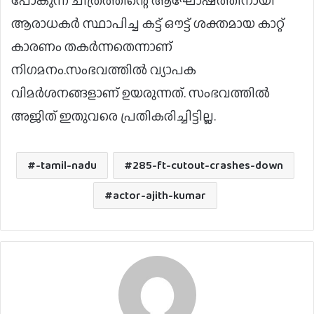
പോകുന്ന ചിത്രത്തിന്റെ ആഘോഷത്തിനായി
ആരാധകർ സ്ഥാപിച്ച കട്ട് ഔട്ട് ശക്തമായ കാറ്റ്
കാരണം തകർന്നതെന്നാണ്
നിഗമനം.സംഭവത്തിൽ വ്യാപക
വിമർശനങ്ങളാണ് ഉയരുന്നത്. സംഭവത്തിൽ
അജിത് ഇതുവരെ പ്രതികരിച്ചിട്ടില്ല.
-tamil-nadu
285-ft-cutout-crashes-down
actor-ajith-kumar