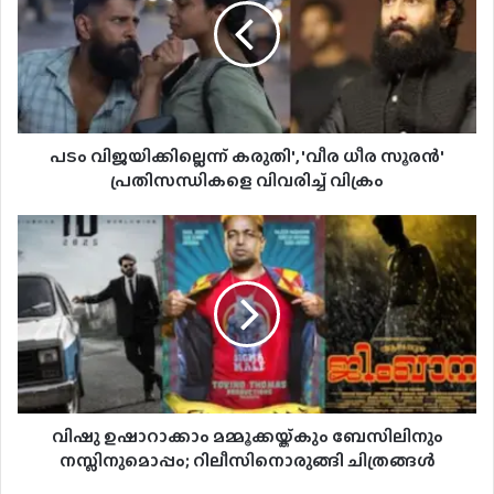
പടം വിജയിക്കില്ലെന്ന് കരുതി', 'വീര ധീര സൂരൻ'
പ്രതിസന്ധികളെ വിവരിച്ച് വിക്രം
വിഷു ഉഷാറാക്കാം മമ്മൂക്കയ്ക്കും ബേസിലിനും
നസ്ലിനുമൊപ്പം; റിലീസിനൊരുങ്ങി ചിത്രങ്ങൾ‌‌