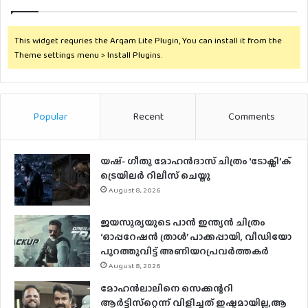
This widget requries the Arqam Lite Plugin, You can install it from the
Theme settings menu > Install Plugins.
Popular
Recent
Comments
യഷ്- ​ഗീതു മോഹൻദാസ് ചിത്രം ‘ടോക്സി’ക്
ട്രെയിലർ റിലീസ് ചെയ്തു
August 8, 2026
ജയസൂര്യയുടെ പാൻ ഇന്ത്യൻ ചിത്രം
‘ഓപ്പറേഷൻ ത്രാൾ’ പാക്കപ്പായി, വീഡിയോ
പുറത്തുവിട്ട് അണിയറപ്രവർത്തകർ
August 8, 2026
മോഹന്‍ലാലിനെ സെക്കന്ററി
ആര്‍ട്ടിസ്‌റ്റെന്ന് വിളിച്ചത് ഇഷ്ടമായില്ല,ആ