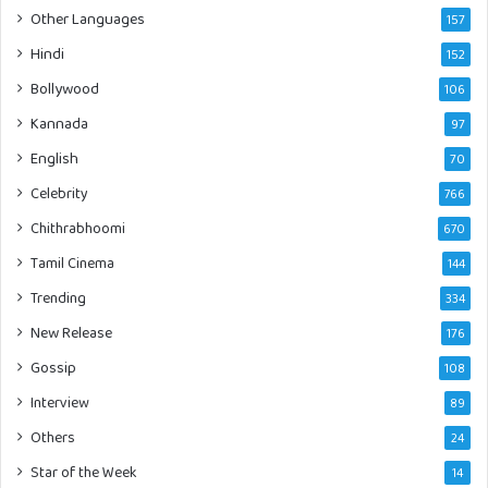
Other Languages
157
Hindi
152
Bollywood
106
Kannada
97
English
70
Celebrity
766
Chithrabhoomi
670
Tamil Cinema
144
Trending
334
New Release
176
Gossip
108
Interview
89
Others
24
Star of the Week
14