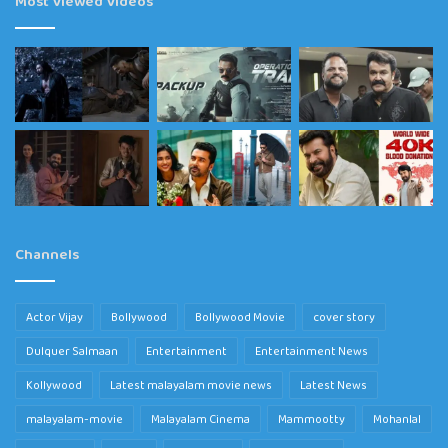
Most Viewed Videos
Channels
Actor Vijay
Bollywood
Bollywood Movie
cover story
Dulquer Salmaan
Entertainment
Entertainment News
Kollywood
Latest malayalam movie news
Latest News
malayalam-movie
Malayalam Cinema
Mammootty
Mohanlal