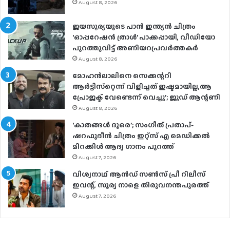
August 8, 2026
ജയസൂര്യയുടെ പാൻ ഇന്ത്യൻ ചിത്രം
‘ഓപ്പറേഷൻ ത്രാൾ’ പാക്കപ്പായി, വീഡിയോ
പുറത്തുവിട്ട് അണിയറപ്രവർത്തകർ
August 8, 2026
മോഹന്‍ലാലിനെ സെക്കന്ററി
ആര്‍ട്ടിസ്‌റ്റെന്ന് വിളിച്ചത് ഇഷ്ടമായില്ല,ആ
പ്രോജക്ട് വേണ്ടെന്ന് വെച്ചു’; ജൂഡ് ആന്റണി
August 8, 2026
‘കാതങ്ങൾ ദൂരെ’; സംഗീത് പ്രതാപ്-
ഷറഫുദീൻ ചിത്രം ഇറ്റ്സ് എ മെഡിക്കൽ
മിറക്കിൾ ആദ്യ ഗാനം പുറത്ത്
August 7, 2026
വിശ്വനാഥ് ആന്‍ഡ് സണ്‍സ് പ്രീ റിലീസ്
ഇവന്റ്, സൂര്യ നാളെ തിരുവനന്തപുരത്ത്
August 7, 2026