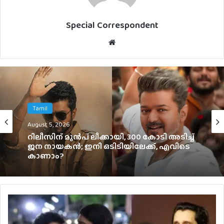
Special Correspondent
Website
Malayalam
Tamil
August 4, 2026
August 5, 2026
ഞെട്ടിക്കാൻ ഉർവശിയും ജോജുവും,
റിലീസിന് മുൻപ് ലീക്കായി, 300 കോടി അടിച്ച്
‘ആശ’യുടെ പോസ്റ്റർ പുറത്ത്; റിലീസ്
ജന നായകൻ; ഇനി ഒടിടിയിലേക്ക്, എവിടെ
സെപ്റ്റംബർ 4-ന്
കാണാം?