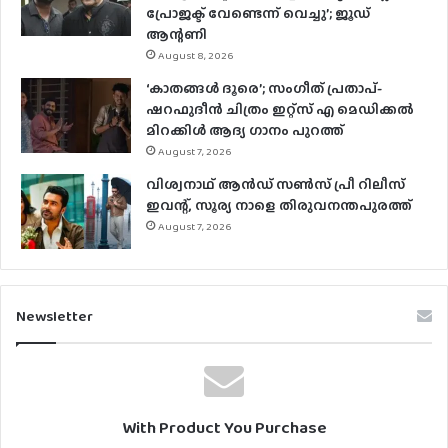
പ്രോജക്ട് വേണ്ടെന്ന് വെച്ചു’; ജൂഡ്
ആന്റണി
August 8, 2026
‘കാതങ്ങൾ ദൂരെ’; സംഗീത് പ്രതാപ്-
ഷറഫുദീൻ ചിത്രം ഇറ്റ്സ് എ മെഡിക്കൽ
മിറക്കിൾ ആദ്യ ഗാനം പുറത്ത്
August 7, 2026
വിശ്വനാഥ് ആന്‍ഡ് സണ്‍സ് പ്രീ റിലീസ്
ഇവന്റ്, സൂര്യ നാളെ തിരുവനന്തപുരത്ത്
August 7, 2026
Newsletter
With Product You Purchase