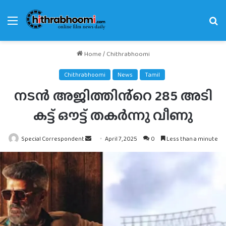
Menu
Se
fo
Home
/
Chithrabhoomi
Chithrabhoomi
News
Tamil
നടൻ അജിത്തിൻ്റെ 285 അടി
കട്ട് ഔട്ട് തകർന്നു വീണു
Send
Special Correspondent
April 7, 2025
0
Less than a minute
an
email