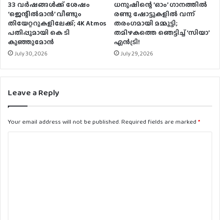
33 വര്‍ഷങ്ങള്‍ക്ക് ശേഷം
ധനുഷിന്റെ ‘ഓം’ ഗാനത്തിൽ
‘ജെന്റില്‍മാന്‍’ വീണ്ടും
രണ്ടു ഷോട്ടുകളിൽ വന്ന്
തിയേറ്ററുകളിലേക്ക്; 4K Atmos
തരംഗമായി മമ്മൂട്ടി;
പതിപ്പുമായി കെ ടി
തമിഴകത്തെ ഞെട്ടിച്ച് ‘സിയാ’
കുഞ്ഞുമോന്‍
എൻട്രി!
July 30, 2026
July 29, 2026
Leave a Reply
Your email address will not be published.
Required fields are marked
*
C
o
m
m
e
n