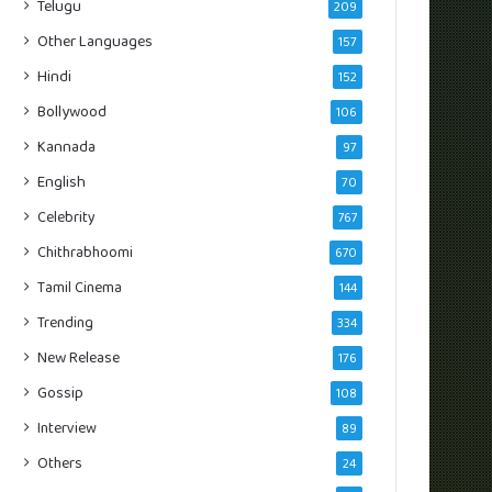
Telugu
209
Other Languages
157
Hindi
152
Bollywood
106
Kannada
97
English
70
Celebrity
767
Chithrabhoomi
670
Tamil Cinema
144
Trending
334
New Release
176
Gossip
108
Interview
89
Others
24