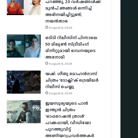
പറഞ്ഞു, 20 വർഷങ്ങൾക്ക്
മുൻപ് ഞങ്ങൾ ഒന്നിച്ച്
അഭിനയിച്ചിട്ടുണ്ട്;
നയൻ‌താര
August 9, 2026
ഒടിടി റിലീസിന് പിന്നാലെ
50 മില്യൺ സ്ട്രീമിം​ഗ്
മിനിറ്റുമായി ഭാവനയുടെ
അനോമി
August 9, 2026
യഷ്- ​ഗീതു മോഹൻദാസ്
ചിത്രം ‘ടോക്സി’ക് ട്രെയിലർ
റിലീസ് ചെയ്തു
August 8, 2026
ജയസൂര്യയുടെ പാൻ
ഇന്ത്യൻ ചിത്രം
‘ഓപ്പറേഷൻ ത്രാൾ’
പാക്കപ്പായി, വീഡിയോ
പുറത്തുവിട്ട്
അണിയറപ്രവർത്തകർ