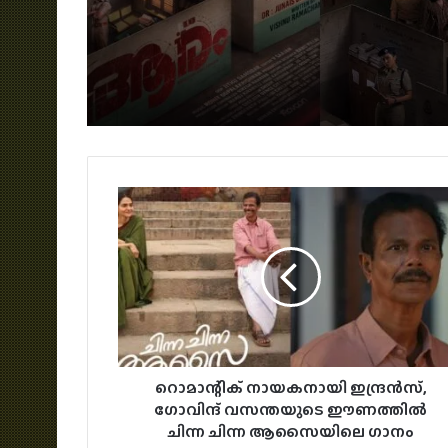
അന്വേഷണവും നിറച്ച്
വാർഷികം; ടൊവിനോയ
‘ആര’ത്തിന്റെ ഫസ്റ്റ് ലുക്
ജോൺപോളും വീണ്ടും
പോസ്റ്റര്‍
ഒന്നിക്കുന്നു
റൊമാന്റിക് നായകനായി ഇന്ദ്രൻസ്,
ഗോവിന്ദ് വസന്തയുടെ ഈണത്തിൽ
ചിന്ന ചിന്ന ആസൈയിലെ ഗാനം