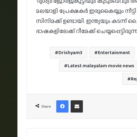
‘ദൃശ്യം’.ജോര്‍ജ്കുട്ടിയും കുടുംബവും
മലയാളി പ്രേക്ഷകര്‍ ഇരുകൈയ്യും നീട്ടി 
സിനിമക്ക് ഉണ്ടായി. ഇന്ത്യയും കടന്ന
ഭാഷകളിലേക്ക് റീമേക്ക് ചെയ്യപ്പെട്ടിരുന്ന
Drishyam3
Entertainment
Latest malayalam movie news
Re
Facebook
Share via Email
Share