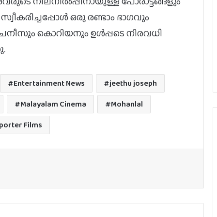
 അവരുടെ നിലനില്‍പ്പിനായുള്ള പോരാട്ടങ്ങളും
സ്വീകരിച്ചപ്പോള്‍ ഒരു രണ്ടാം ഭാഗവും
് ചൈനീസും കൊറിയനും ഉള്‍പ്പടെ നിരവധി
ു.
ഇന്ത്യയിൽ ഒഡീസി കളക്ഷനെ
മറികടന്ന് സ്‌പൈഡർമാൻ
Entertainment News
jeethu joseph
Malayalam Cinema
Mohanlal
ഇൻഡസ്ട്രി ഹിറ്റ് ചിത്രത്തിന് ശേഷം
പുതിയ ചിത്രം പ്രഖ്യാപിച്ച് ഹാഷിർ,
porter Films
ടൈറ്റിൽ പുറത്ത്
ബാലന്‍: ദി ബോയ് ഒടിടിയിലേക്ക്
ജര്‍മനിയിലെ ഇന്ത്യന്‍ ഫിലിം
ഫെസ്റ്റിവലില്‍ പുരസ്‌കാരനേട്ടവുമായി
ടോവിനോ തോമസ് ചിത്രം ‘നരിവേട്ട’