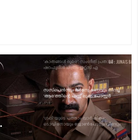
യു/എ സർട്ടിഫിക്കറ്റുമായി
വിസ്മയയുടെ ‘തുടക്കം’; റിലീസ് ഓഗസ്റ്റ്
7-ന്!
‘കാതങ്ങൾ ദൂരെ’; സംഗീത് പ്രതാപ്-
ഷറഫുദീൻ ചിത്രം ഇറ്റ്സ് എ
മെഡിക്കൽ മിറക്കിൾ ആദ്യ ഗാനം
പുറത്ത്
സസ്‌പെന്‍സും അന്വേഷണവും നിറച്ച്
‘ആര’ത്തിന്റെ ഫസ്റ്റ് ലുക്ക് പോസ്റ്റര്‍
‘ഗപ്പി‘യുടെ പത്താം വാർഷികം;
ടൊവിനോയും ജോൺപോളും വീണ്ടും
ഒന്നിക്കുന്നു
3 ലക്ഷം വിലവരുന്ന വാച്ച്, ജൂഡ്
ആന്തണിയ്ക്ക് സുചിത്ര
മോഹൻലാലിൻറെ സ്നേഹ സമ്മാനം