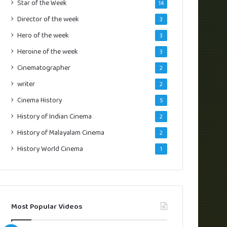
Star of the Week
14
Director of the week
3
Hero of the week
3
Heroine of the week
3
Cinematographer
2
writer
2
Cinema History
5
History of Indian Cinema
2
History of Malayalam Cinema
2
History World Cinema
1
Most Popular Videos