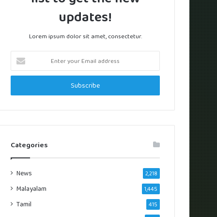
updates!
Lorem ipsum dolor sit amet, consectetur.
Enter
your
Email
address
Categories
News
2,218
Malayalam
1,445
Tamil
415