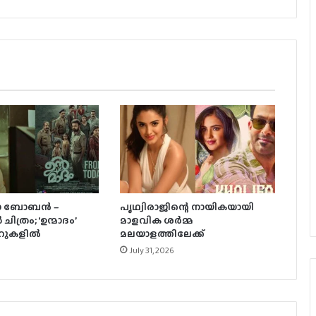
യു/എ സർട്ടിഫിക്കറ്റുമായി
വിസ്മയയുടെ ‘തുടക്കം’; റിലീസ് ഓഗസ്റ്റ്
7-ന്!
‘കാതങ്ങൾ ദൂരെ’; സംഗീത് പ്രതാപ്-
ഷറഫുദീൻ ചിത്രം ഇറ്റ്സ് എ
മെഡിക്കൽ മിറക്കിൾ ആദ്യ ഗാനം
പുറത്ത്
സസ്‌പെന്‍സും അന്വേഷണവും നിറച്ച്
‘ആര’ത്തിന്റെ ഫസ്റ്റ് ലുക്ക് പോസ്റ്റര്‍
ോ ബോബന്‍ –
പൃഥ്വിരാജിന്റെ നായികയായി
‘ഗപ്പി‘യുടെ പത്താം വാർഷികം;
ിത്രം; ‘ഉന്മാദം’
മാളവിക ശര്‍മ്മ
ടൊവിനോയും ജോൺപോളും വീണ്ടും
ററുകളില്‍
മലയാളത്തിലേക്ക്
ഒന്നിക്കുന്നു
July 31, 2026
3 ലക്ഷം വിലവരുന്ന വാച്ച്, ജൂഡ്
ആന്തണിയ്ക്ക് സുചിത്ര
മോഹൻലാലിൻറെ സ്നേഹ സമ്മാനം