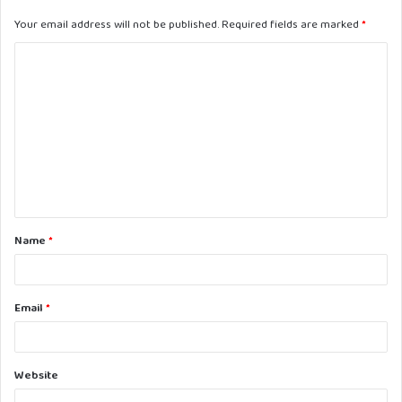
Your email address will not be published.
Required fields are marked
*
C
o
m
m
e
n
t
Name
*
*
Email
*
Website