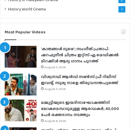
History World Cinema
1
Most Popular Videos
‘കാതങ്ങൾ ദൂരെ’; സംഗീത് പ്രതാപ്-
ഷറഫുദീൻ ചിത്രം ഇറ്റ്സ് എ മെഡിക്കൽ
മിറക്കിൾ ആദ്യ ഗാനം പുറത്ത്
August 7, 2026
വിശ്വനാഥ് ആന്‍ഡ് സണ്‍സ് പ്രീ റിലീസ്
ഇവന്റ്, സൂര്യ നാളെ തിരുവനന്തപുരത്ത്
August 7, 2026
മമ്മൂട്ടിയുടെ ജന്മദിനാഘോഷത്തിന്
ലോകമെമ്പാടുമുള്ള ആരാധകര്‍; 40,000
പേര്‍ രക്തദാനം നടത്തും
August 6, 2026