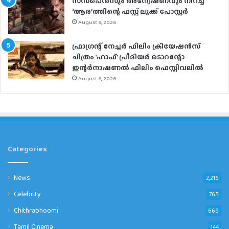
സസ്‌പെന്‍സും അന്വേഷണവും നിറച്ച്
‘ആര’ത്തിന്റെ ഫസ്റ്റ് ലുക്ക് പോസ്റ്റര്‍
August 6, 2026
ഫ്രാഗ്രന്റ് നേച്ചര്‍ ഫിലിം ക്രിയേഷന്‍സ്
ചിത്രം ‘ഹാഫ്’ പ്രീമിയര്‍ ടൊറന്റോ
ഇന്റര്‍നാഷണല്‍ ഫിലിം ഫെസ്റ്റിവലില്‍
August 6, 2026
Categories
News
2,216
Celebrity
765
Chithrabhoomi
669
Tamil Cinema
144