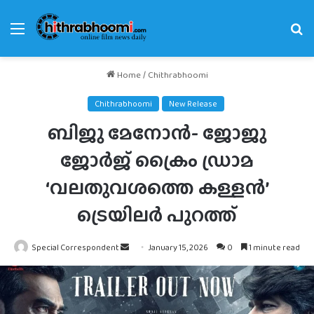
Menu
Se
fo
Home
/
Chithrabhoomi
Chithrabhoomi
New Release
ബിജു മേനോൻ- ജോജു
ജോർജ് ക്രൈം ഡ്രാമ
‘വലതുവശത്തെ കള്ളൻ’
ട്രെയിലർ പുറത്ത്
Send
Special Correspondent
January 15, 2026
0
1 minute read
an
email