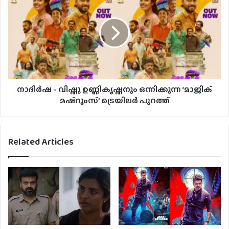
നാദിര്‍ഷ - വിഷ്ണു ഉണ്ണികൃഷ്ണനും ഒന്നിക്കുന്ന ‘മാജിക്
മഷ്റൂംസ്’ ട്രെയിലർ പുറത്ത്
Related Articles