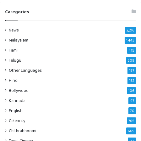
Categories
News
2,216
Malayalam
1,443
Tamil
415
Telugu
209
Other Languages
157
Hindi
152
Bollywood
106
Kannada
97
English
70
Celebrity
765
Chithrabhoomi
669
Tamil Cinema
144