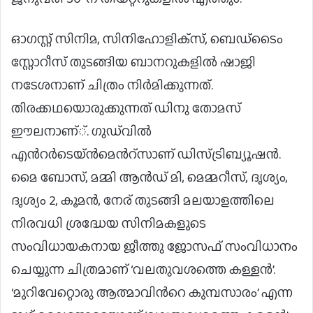
ഓഗസ്റ്റ് സിനിമ, സിനിഹോളിക്‌സ്, ബെഡ്‌ടൈം
സ്റ്റോറീസ് തുടങ്ങിയ ബാനറുകളിൽ ഷാജി
നടേശനാണ് ചിത്രം നിർമിക്കുന്നത്.
തിരക്കഥയൊരുക്കുന്നത് ഡിനു തോമസ്
ഈലനാണ്്. ഗുഡ്‌വിൽ
എൻറർടെയ്ൻമെൻറ്‌സാണ് ഡിസ്ട്രിബ്യൂഷൻ.
മൈ ബോസ്, മമ്മി ആൻഡ് മി, മെമ്മറീസ്, ദൃശ്യം,
ദൃശ്യം 2, കൂമൻ, നേര് തുടങ്ങി മലയാളത്തിലെ
നിരവധി ശ്രദ്ധേയ സിനിമകളുടെ
സംവിധായകനായ ജീത്തു ജോസഫ് സംവിധാനം
ചെയ്യുന്ന ചിത്രമാണ് ‘വലതുവശത്തെ കള്ളൻ’.
‘മുറിവേറ്റൊരു ആത്മാവിൻറെ കുമ്പസാരം’ എന്ന