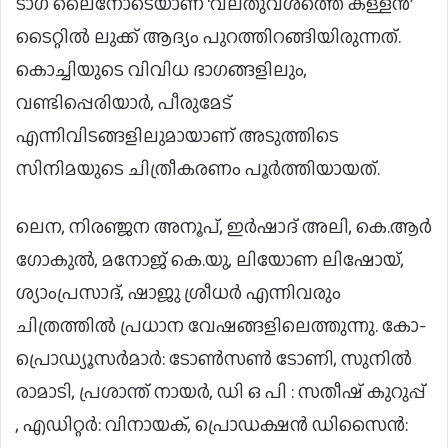
ടാഗ് ലൈനോടെയാണ് ‘വലതുവശത്തെ കള്ളൻ’
ടൈറ്റിൽ ലുക്ക് ആദ്യം പുറത്തിറങ്ങിയിരുന്നത്.
കൊച്ചിയുടെ വിവിധ ഭാഗങ്ങളിലും,
വണ്ടിപ്പെരിയാർ, പീരുമേട്
എന്നിവിടങ്ങളിലുമായാണ് അടുത്തിടെ
സിനിമയുടെ ചിത്രീകരണം പൂർത്തിയായത്.
ലെന, നിരഞ്ജന അനൂപ്, ഇർഷാദ് അലി, കെ.ആർ
ഗോകുൽ, മനോജ് കെ.യു, ലിയോണ ലിഷോയ്,
ശ്യാംപ്രസാദ്, ഷാജു ശ്രീധർ എന്നിവരും
ചിത്രത്തിൽ പ്രധാന വേഷങ്ങളിലെത്തുന്നു. കോ-
പ്രൊഡ്യൂസർമാർ: ടോൺസൺ ടോണി, സുനിൽ
രാമാടി, പ്രശാന്ത് നായർ, ഡി ഒ പി : സതീഷ് കുറുപ്പ്
, എഡിറ്റർ: വിനായക്, പ്രൊഡക്ഷൻ ഡിസൈൻ: