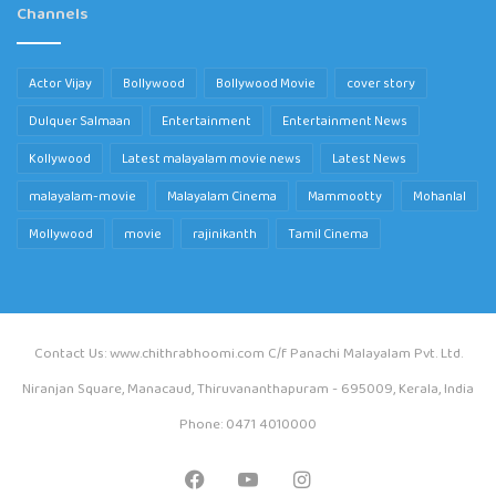
Channels
Actor Vijay
Bollywood
Bollywood Movie
cover story
Dulquer Salmaan
Entertainment
Entertainment News
Kollywood
Latest malayalam movie news
Latest News
malayalam-movie
Malayalam Cinema
Mammootty
Mohanlal
Mollywood
movie
rajinikanth
Tamil Cinema
Contact Us: www.chithrabhoomi.com C/f Panachi Malayalam Pvt. Ltd.
Niranjan Square, Manacaud, Thiruvananthapuram - 695009, Kerala, India
Phone: 0471 4010000
Facebook
YouTube
Instagram