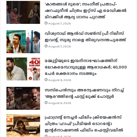
‘കാതങ്ങൾ ദൂരെ’; സംഗീത് പ്രതാപ്-
ഷറഫുദീൻ ചിത്രം ഇറ്റ്സ് എ മെഡിക്കൽ
മിറക്കിൾ ആദ്യ ഗാനം പുറത്ത്
August 7, 2026
വിശ്വനാഥ് ആന്‍ഡ് സണ്‍സ് പ്രീ റിലീസ്
ഇവന്റ്, സൂര്യ നാളെ തിരുവനന്തപുരത്ത്
August 7, 2026
മമ്മൂട്ടിയുടെ ജന്മദിനാഘോഷത്തിന്
ലോകമെമ്പാടുമുള്ള ആരാധകര്‍; 40,000
പേര്‍ രക്തദാനം നടത്തും
August 6, 2026
സസ്‌പെന്‍സും അന്വേഷണവും നിറച്ച്
‘ആര’ത്തിന്റെ ഫസ്റ്റ് ലുക്ക് പോസ്റ്റര്‍
August 6, 2026
ഫ്രാഗ്രന്റ് നേച്ചര്‍ ഫിലിം ക്രിയേഷന്‍സ്
ചിത്രം ‘ഹാഫ്’ പ്രീമിയര്‍ ടൊറന്റോ
ഇന്റര്‍നാഷണല്‍ ഫിലിം ഫെസ്റ്റിവലില്‍
August 6, 2026