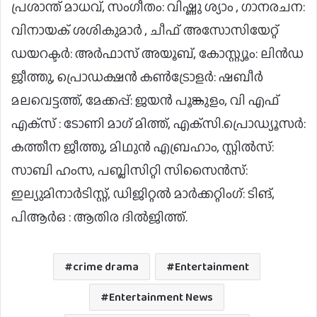
പ്രശാന്ത് മാധവ്, സംഗീതം: വിഷ്ണു ശ്യാം , ഗാനരചന:
വിനായക് ശശികുമാർ , ചീഫ് അസോസിയേറ്റ്
ഡയറക്ടർ: അർഫാസ് അയൂബ്, കോസ്റ്റ്യൂം: ലിൻഡ
ജീത്തു, പ്രൊഡക്ഷൻ കൺട്രോളർ: ഷബീർ
മലവെട്ടത്ത്, മേക്കപ്പ്: ജയൻ പൂങ്കുളം, വി എഫ്
എക്‌സ് : ടോണി മാഗ് മിത്ത്, എക്‌സി.പ്രൊഡ്യൂസർ:
കത്തീന ജീത്തു, മിഥുൻ എബ്രഹാം, സ്റ്റിൽസ്:
സാബി ഹംസ, പബ്ലിസിറ്റി സിസൈൻസ്:
ഇല്യുമിനാർടിസ്റ്റ്, ഡിജിറ്റൽ മാർക്കറ്റിംഗ്: ടിങ്,
പിആർഒ : ആതിര ദിൽജിത്ത്.
crime drama
Entertainment
Entertainment News