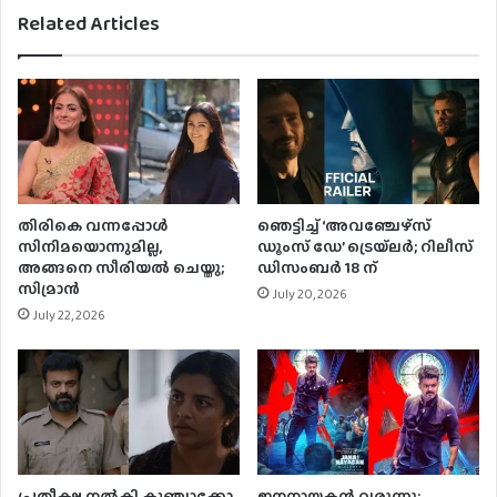
Related Articles
തിരികെ വന്നപ്പോൾ
ഞെട്ടിച്ച് ‘അവഞ്ചേഴ്‌സ്
സിനിമയൊന്നുമില്ല,
ഡൂംസ്‌ ഡേ’ ട്രെയ്‌ലർ; റിലീസ്
അങ്ങനെ സീരിയൽ ചെയ്തു;
ഡിസംബർ 18 ന്
സിമ്രാൻ
July 20, 2026
July 22, 2026
പ്രതീക്ഷ നൽകി കുഞ്ചാക്കോ
ജനനായകന്‍ വരുന്നു;