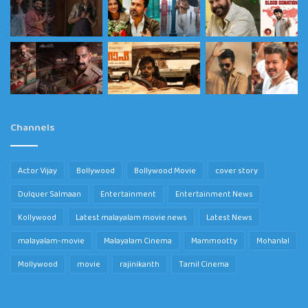
Channels
Actor Vijay
Bollywood
Bollywood Movie
cover story
Dulquer Salmaan
Entertainment
Entertainment News
Kollywood
Latest malayalam movie news
Latest News
malayalam-movie
Malayalam Cinema
Mammootty
Mohanlal
Mollywood
movie
rajinikanth
Tamil Cinema