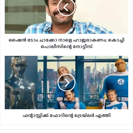
ഷൈന്‍ ടോം ചാക്കോ നാളെ ഹാജരാകണം; കൊച്ചി
പൊലീസിന്റെ നോട്ടീസ്
ഫന്റാസ്റ്റിക്ക് ഫോറിന്റെ ട്രെയ്‌ലർ എത്തി