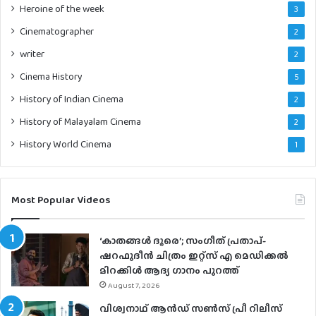
Heroine of the week
3
Cinematographer
2
writer
2
Cinema History
5
History of Indian Cinema
2
History of Malayalam Cinema
2
History World Cinema
1
Most Popular Videos
‘കാതങ്ങൾ ദൂരെ’; സംഗീത് പ്രതാപ്-
ഷറഫുദീൻ ചിത്രം ഇറ്റ്സ് എ മെഡിക്കൽ
മിറക്കിൾ ആദ്യ ഗാനം പുറത്ത്
August 7, 2026
വിശ്വനാഥ് ആന്‍ഡ് സണ്‍സ് പ്രീ റിലീസ്