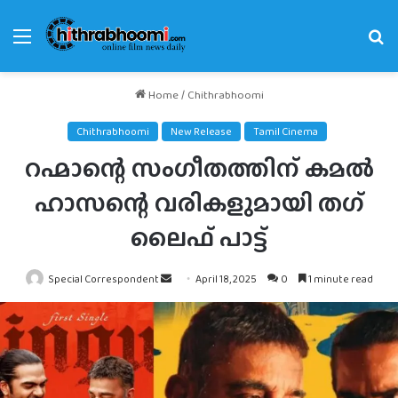
Menu
Se
fo
Home
/
Chithrabhoomi
Chithrabhoomi
New Release
Tamil Cinema
റഹ്മാന്റെ സംഗീതത്തിന് കമൽ
ഹാസന്റെ വരികളുമായി തഗ്
ലൈഫ് പാട്ട്
Send
Special Correspondent
April 18, 2025
0
1 minute read
an
email