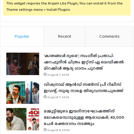
This widget requries the Arqam Lite Plugin, You can install it from the
Theme settings menu > Install Plugins.
Popular
Recent
Comments
‘കാതങ്ങൾ ദൂരെ’; സംഗീത് പ്രതാപ്-
ഷറഫുദീൻ ചിത്രം ഇറ്റ്സ് എ മെഡിക്കൽ
മിറക്കിൾ ആദ്യ ഗാനം പുറത്ത്
August 7, 2026
വിശ്വനാഥ് ആന്‍ഡ് സണ്‍സ് പ്രീ റിലീസ്
ഇവന്റ്, സൂര്യ നാളെ തിരുവനന്തപുരത്ത്
August 7, 2026
മമ്മൂട്ടിയുടെ ജന്മദിനാഘോഷത്തിന്
ലോകമെമ്പാടുമുള്ള ആരാധകര്‍; 40,000
പേര്‍ രക്തദാനം നടത്തും
August 6, 2026