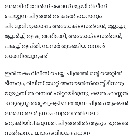
അഞ്ചിന് വേൾഡ് വൈഡ് ആയി റിലീസ്
ചെയ്യുന്ന ചിത്രത്തിൽ കമൽ ഹാസനും,
ചിമ്പുവിനുമൊപ്പം അശോക് സെൽവൻ, ജോജു
ജോർജ്, തൃഷ, അഭിരാമി, അശോക് സെൽവൻ,
പങ്കജ് തൃപ്‍തി, നാസർ തുടങ്ങിയ വമ്പൻ
താരനിരയുമുണ്ട്.
ഇതിനകം റിലീസ് ചെയ്ത ചിത്രത്തിന്റെ ടൈറ്റിൽ
ടീസറും, റിലീസ് ഡേറ്റ് അനൗൺസ്‌മെന്റ് ടീസറും
യൂട്യൂബിൽ വമ്പൻ ഹിറ്റായിരുന്നു. കമൽ ഹാസ്സൻ
3 വ്യത്യസ്ത ഗെറ്റപ്പുകളിലെത്തുന്ന ചിത്രം ആക്ഷൻ
അഡ്വെഞ്ചർ ഡ്രാമ സ്വഭാവത്തിലാണ്
ഒരുക്കിയിരിക്കുന്നത്. ചിത്രത്തിൽ ആദ്യം ദുൽഖർ
സൽമാനും ജയം രവിയും പ്രധാന