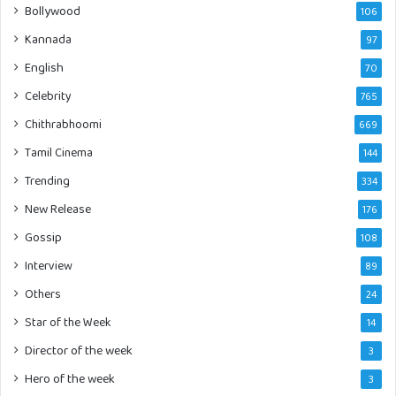
Bollywood
106
Kannada
97
English
70
Celebrity
765
Chithrabhoomi
669
Tamil Cinema
144
Trending
334
New Release
176
Gossip
108
Interview
89
Others
24
Star of the Week
14
Director of the week
3
Hero of the week
3