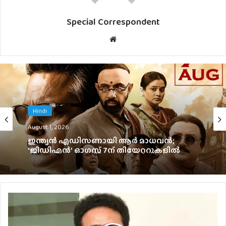
Special Correspondent
Website
Hindi
August 1, 2026
ഇന്ത്യൻ എഡിസണായി ആർ മാധവൻ;
‘ജിഡിഎൻ’ ഓഗസ്റ്റ് 7ന് തിയേറ്ററുകളിൽ