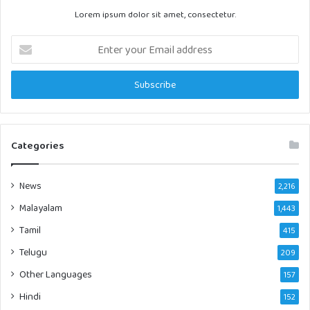
Lorem ipsum dolor sit amet, consectetur.
Enter
your
Email
address
Categories
News
2,216
Malayalam
1,443
Tamil
415
Telugu
209
Other Languages
157
Hindi
152