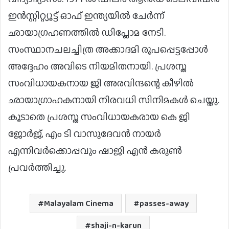
ഇൻസ്റ്റിറ്റ്യൂട്ട് ഓഫ് ഇന്ത്യയിൽ ചേർന്ന്
ഛായാഗ്രഹണത്തിൽ ഡിപ്ലോമ നേടി.
സംസ്ഥാനചലച്ചിത്ര അക്കാദമി രൂപപ്പെട്ടപ്പോൾ
അദ്ദേഹം അവിടെ നിയമിതനായി. പ്രശസ്ത
സം‌വിധായകനായ ജി അരവിന്ദന്റെ കീഴിൽ
ഛായാഗ്രാഹകനായി നിരവധി സിനിമകൾ ചെയ്തു.
കൂടാതെ പ്രശസ്ത സംവിധായകരായ കെ ജി
ജോർജ്, എം ടി വാസുദേവൻ നായർ
എന്നിവർക്കൊപ്പവും ഷാജി എൻ കരുൺ
പ്രവർത്തിച്ചു.
Malayalam Cinema
passes-away
shaji-n-karun