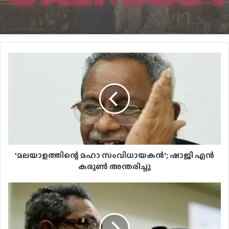
July 31, 2026
ട്രെയിലര്‍ പുറത്ത്
പൃഥ്വിരാജിന്റെ നായികയായി മാളവിക
ശര്‍മ്മ മലയാളത്തിലേക്ക്
'മലയാളത്തിന്റെ മഹാ സംവിധായകന്‍'; ഷാജി എന്‍
കരുണ്‍ അന്തരിച്ചു