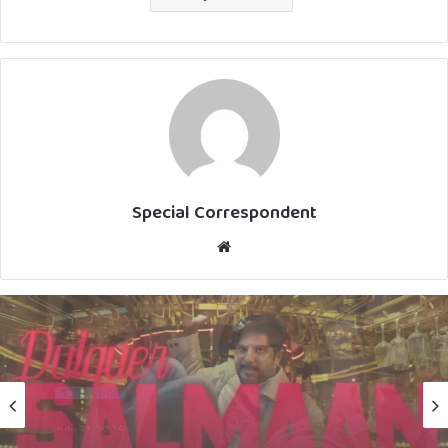
Special Correspondent
Website
Chithrabhoomi
July 30, 2026
Celebrity
ഓണം തൂക്കാന്‍ ദുല്‍ഖര്‍; ഐ ആം ഗെയിം