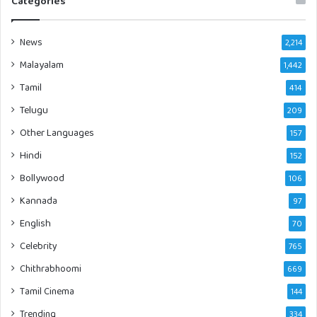
Categories
News
2,214
Malayalam
1,442
Tamil
414
Telugu
209
Other Languages
157
Hindi
152
Bollywood
106
Kannada
97
English
70
Celebrity
765
Chithrabhoomi
669
Tamil Cinema
144
Trending
334