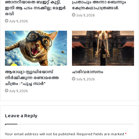
ഞാനറിയാതെ ബജറ്റ് കൂട്ടി,
പ്രതാപും അന്നാ ബെന്നും
ഇനി ആ പടം നടക്കില്ല; മേജർ
കേന്ദ്രകഥാപാത്രങ്ങൾ.
രവി
July 9, 2026
July 9, 2026
ആരാധ്യാ സ്റ്റുഡിയോസ്
ഹരിവരാസനം
നിർമ്മിക്കുന്ന രണ്ടാമത്തെ
July 9, 2026
ചിത്രം : “പൂച്ച സാർ”
July 9, 2026
Leave a Reply
Your email address will not be published.
Required fields are marked
*