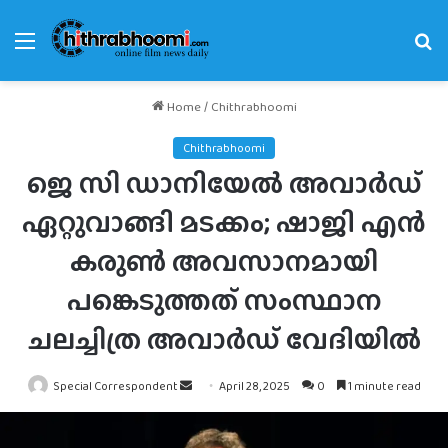
Menu
Se
fo
Home
/
Chithrabhoomi
Chithrabhoomi
ജെ സി ഡാനിയേല്‍ അവാര്‍ഡ്
ഏറ്റുവാങ്ങി മടക്കം; ഷാജി എന്‍
കരുണ്‍ അവസാനമായി
പങ്കെടുത്തത് സംസ്ഥാന
ചലച്ചിത്ര അവാര്‍ഡ് വേദിയില്‍
Send
Special Correspondent
April 28, 2025
0
1 minute read
an
email