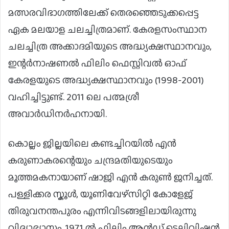
മത്സരവിഭാഗത്തിലേക്ക് തെരഞ്ഞെടുക്കപ്പെട്ട
ഏക മലയാള ചലച്ചിത്രമാണ്. കേരളസംസ്ഥാന
ചലച്ചിത്ര അക്കാദമിയുടെ അദ്ധ്യക്ഷസ്ഥാനവും,
ഇന്റർനാഷണൽ ഫിലിം ഫെസ്റ്റിവൽ ഓഫ്
കേരളയുടെ അദ്ധ്യക്ഷസ്ഥാനവും (1998-2001)
വഹിച്ചിട്ടുണ്ട്. 2011 ലെ പത്മശ്രീ
അവാർഡിനർഹനായി.
കൊല്ലം ജില്ലയിലെ കണ്ടച്ചിറയിൽ എൻ
കരുണാകരന്റെയും ചന്ദ്രമതിയുടെയും
മൂത്തമകനായാണ് ഷാ‍ജി എൻ കരുൺ ജനിച്ചത്.
പള്ളിക്കര സ്കൂൾ, യൂണിവേഴ്സിറ്റി കോളേജ്
തിരുവനന്തപുരം എന്നിവിടങ്ങളിലായിരുന്നു
വിദ്യാഭ്യാസം. 1971 ൽ ഫിലിം ആൻഡ് ടെലിവിഷൻ