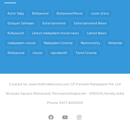
Actor Vijay
Bollywood
Bollywood Movie
cover story
Dulquer Salmaan
Entertainment
Entertainment News
Kollywood
Latest malayalam movie news
Latest News
malayalam-movie
Malayalam Cinema
Mammootty
Mohanlal
Mollywood
movie
rajinikanth
Tamil Cinema
Contact Us: www.chithrabhoomi.com C/f Panachi Malayalam Pvt. Ltd.
Niranjan Square, Manacaud, Thiruvananthapuram - 695009, Kerala, India
Phone: 0471 4010000
Facebook
YouTube
Instagram