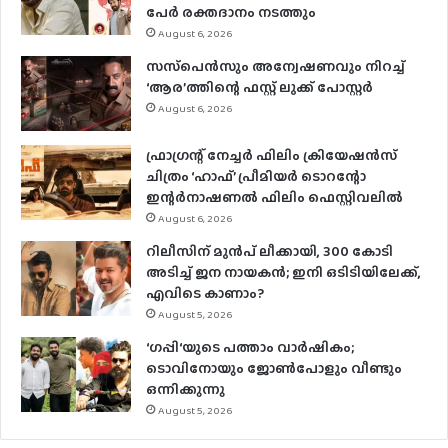
പേര്‍ രക്തദാനം നടത്തും
August 6, 2026
സസ്‌പെന്‍സും അന്വേഷണവും നിറച്ച്
‘ആര’ത്തിന്റെ ഫസ്റ്റ് ലുക്ക് പോസ്റ്റര്‍
August 6, 2026
ഫ്രാഗ്രന്റ് നേച്ചര്‍ ഫിലിം ക്രിയേഷന്‍സ്
ചിത്രം ‘ഹാഫ്’ പ്രീമിയര്‍ ടൊറന്റോ
ഇന്റര്‍നാഷണല്‍ ഫിലിം ഫെസ്റ്റിവലില്‍
August 6, 2026
റിലീസിന് മുൻപ് ലീക്കായി, 300 കോടി
അടിച്ച് ജന നായകൻ; ഇനി ഒടിടിയിലേക്ക്,
എവിടെ കാണാം?
August 5, 2026
‘ഗപ്പി‘യുടെ പത്താം വാർഷികം;
ടൊവിനോയും ജോൺപോളും വീണ്ടും
ഒന്നിക്കുന്നു
August 5, 2026