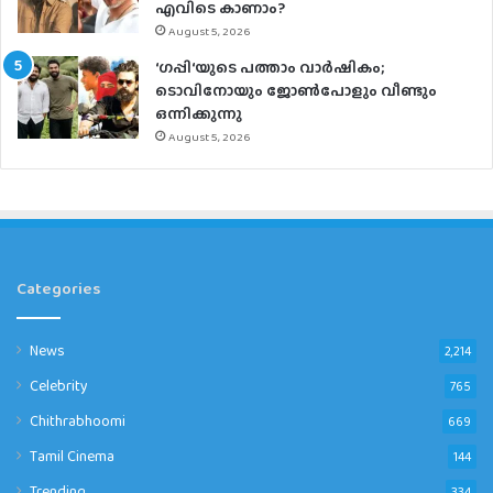
എവിടെ കാണാം?
August 5, 2026
‘ഗപ്പി‘യുടെ പത്താം വാർഷികം;
ടൊവിനോയും ജോൺപോളും വീണ്ടും
ഒന്നിക്കുന്നു
August 5, 2026
Categories
News
2,214
Celebrity
765
Chithrabhoomi
669
Tamil Cinema
144
Trending
334