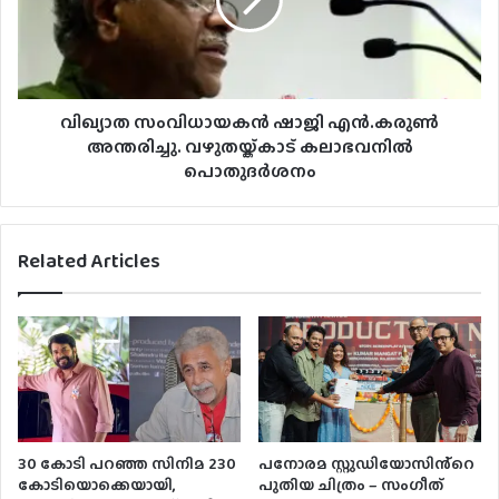
വിഖ്യാത സംവിധായകന്‍ ഷാജി എന്‍.കരുണ്‍
അന്തരിച്ചു. വഴുതയ്ക്കാട് കലാഭവനിൽ
പൊതുദർശനം
Related Articles
30 കോടി പറഞ്ഞ സിനിമ 230
പനോരമ സ്റ്റുഡിയോസിൻ്റെ
കോടിയൊക്കെയായി,
പുതിയ ചിത്രം – സംഗീത്