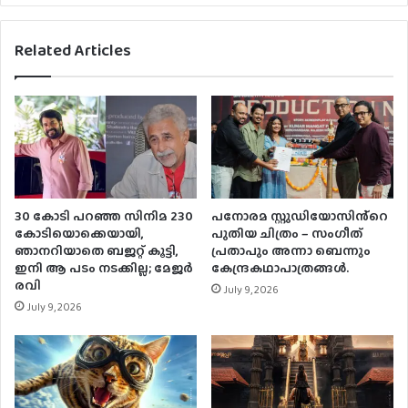
Related Articles
30 കോടി പറഞ്ഞ സിനിമ 230
പനോരമ സ്റ്റുഡിയോസിൻ്റെ
കോടിയൊക്കെയായി,
പുതിയ ചിത്രം – സംഗീത്
ഞാനറിയാതെ ബജറ്റ് കൂട്ടി,
പ്രതാപും അന്നാ ബെന്നും
ഇനി ആ പടം നടക്കില്ല; മേജർ
കേന്ദ്രകഥാപാത്രങ്ങൾ.
രവി
July 9, 2026
July 9, 2026