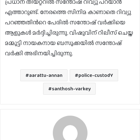
പ്രധാന തിയറ്ററിൽ സന്തോഷ് റിവ്യു പറയാൻ
എത്താറുണ്ട്. നേരത്തെ സിനിമ കാണാതെ റിവ്യു
പറഞ്ഞതിന്‍റെ പേരില്‍ സന്തോഷ് വര്‍ക്കിയെ
ആളുകള്‍ മര്‍ദ്ദിച്ചിരുന്നു. വിഷുവിന് റിലീസ് ചെയ്ത
മമ്മൂട്ടി നായകനായ ബസൂക്കയില്‍ സന്തോഷ്
വര്‍ക്കി അഭിനയിച്ചിരുന്നു.
aarattu-annan
police-custodY
santhosh-varkey