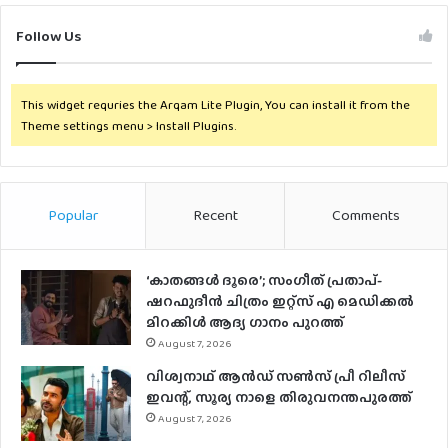
Follow Us
This widget requries the Arqam Lite Plugin, You can install it from the
Theme settings menu > Install Plugins.
Popular
Recent
Comments
‘കാതങ്ങൾ ദൂരെ’; സംഗീത് പ്രതാപ്-
ഷറഫുദീൻ ചിത്രം ഇറ്റ്സ് എ മെഡിക്കൽ
മിറക്കിൾ ആദ്യ ഗാനം പുറത്ത്
August 7, 2026
വിശ്വനാഥ് ആന്‍ഡ് സണ്‍സ് പ്രീ റിലീസ്
ഇവന്റ്, സൂര്യ നാളെ തിരുവനന്തപുരത്ത്
August 7, 2026