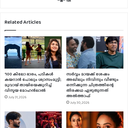
Related Articles
‘100 കിലോ ഭാരം, പടികൾ
സര്‍വ്വം മായക്ക് ശേഷം
കയറാൻ പോലും ശ്വാസംമുട്ടി;
അഖിലും നിവിനും വീണ്ടും
മുവായ് തായിയെക്കുറിച്ച്
ഒന്നിക്കുന്ന ചിത്രത്തിന്റെ
വിസ്മയ മോഹൻലാൽ
തിരക്കഥ എഴുതുന്നത്
അല്‍ത്താഫ്
July 31, 2026
July 30, 2026