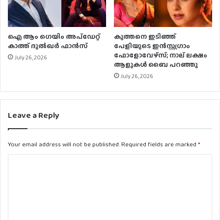
ഐ ആം ഗെയിം അപ്‌ഡേറ്റ്
കുത്തനെ ഇടിഞ്ഞ്
കാത്ത് ദുൽഖർ ഫാൻസ്‌
പേളിയുടെ ഇന്‍സ്റ്റഗ്രാം
ഫോളോവേഴ്‌സ്; നാല് ലക്ഷം
July 26, 2026
ആളുകള്‍ ബൈ പറഞ്ഞു
July 26, 2026
Leave a Reply
Your email address will not be published.
Required fields are marked
*
C
o
m
m