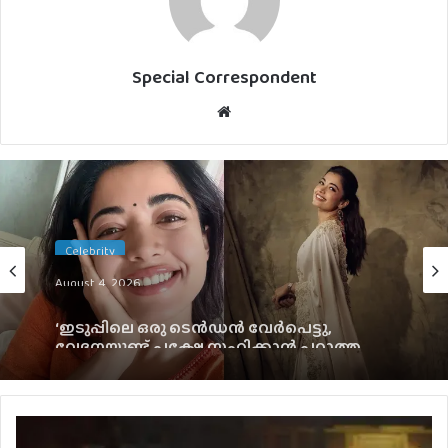
Special Correspondent
Website
Celebrity
August 4, 2026
‘ഇടുപ്പിലെ ഒരു ടെൻഡൻ വേർപെട്ടു,
വേദനയുണ്ട് പക്ഷേ സഹിക്കാൻ പറ്റാത്ത
അത്രയ്ക്ക് ഇല്ല’; രശ്‌മിക