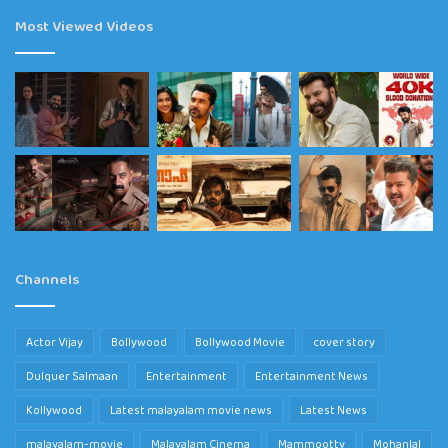
Most Viewed Videos
Channels
Actor Vijay
Bollywood
Bollywood Movie
cover story
Dulquer Salmaan
Entertainment
Entertainment News
Kollywood
Latest malayalam movie news
Latest News
malayalam-movie
Malayalam Cinema
Mammootty
Mohanlal