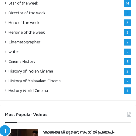
Star of the Week
14
Director of the week
3
Hero of the week
3
Heroine of the week
3
Cinematographer
2
writer
2
Cinema History
5
History of Indian Cinema
2
History of Malayalam Cinema
2
History World Cinema
1
Most Popular Videos
‘കാതങ്ങൾ ദൂരെ’; സംഗീത് പ്രതാപ്-