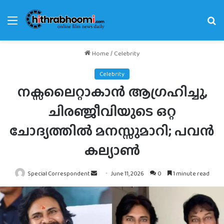
Menu
Se
fo
Home
/
Celebrity
Celebrity
നക്സലൈറ്റാകാൻ ആഗ്രഹിച്ചു,
ചിരഞ്ജീവിയുടെ ഒറ്റ
ചോദ്യത്തിൽ മനസ്സുമാറി; പവൻ
കല്യാൺ
Send
Special Correspondent
June 11, 2026
0
1 minute read
an
email