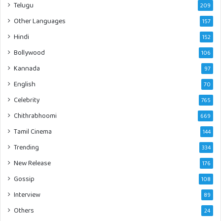
Telugu
209
Other Languages
157
Hindi
152
Bollywood
106
Kannada
97
English
70
Celebrity
765
Chithrabhoomi
669
Tamil Cinema
144
Trending
334
New Release
176
Gossip
108
Interview
89
Others
24